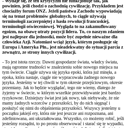
- Wydaje się, że ten krytycyzm nie funkcjonuje tak, jak
powinien, jeśli chodzi o zachodnią cywilizację. Przykładem jest
chociażby forum ONZ. Jeżeli państwa Zachodu wypowiadają
się na temat problemów globalnych, to ciągle używają
terminologii zaczerpniętej z hasła rewolucji francuskiej,
terminologii oświeceniowej. Wygląda to na zakamuflowany
egoizm, na obawę utraty pozycji lidera. To, co naszym zdaniem
jest najlepsze dla jednostki, może być zupełnie nieważne dla
człowieka Azji. Natomiast wciąż język, którym posługuje się
Europa i Ameryka Płn., jest nieadekwatny do sytuacji parcia z
zewnątrz, ze strony innych cywilizacji.
- To jest istota rzeczy. Dawni gospodarze świata, władcy świata,
mają ogromne trudności w znalezieniu sobie nowego miejsca na
tym świecie. Ciągle używa się języka epoki, która już minęła, a
epoka, która nastaje, ciągle nie wypracowała żadnego nowego
języka. Jesteśmy w tej chwili w tym okresie przejściowym, okresie
przemiany. Jak to będzie wyglądać, tego nie wiemy, dlatego że
żyjemy w świecie, w którym wszelkie przewidywanie jest bardzo
ryzykowne. Dzisiejszy świat jest jak nowy, tak niebywały, że nie
mamy żadnych wzorców z przeszłości, by do nich sięgnąć i
posłużyć się nimi do objaśnienia przyszłości. Wszyscy jesteśmy u
początku jakiejś ery, która nie jest jeszcze ani rozpoznana, ani
zdefiniowana, ani ukształtowana. Wszystko, co możemy robić, jeśli
jesteśmy rozsądni, to po prostu obserwować i starać się te wypadki,