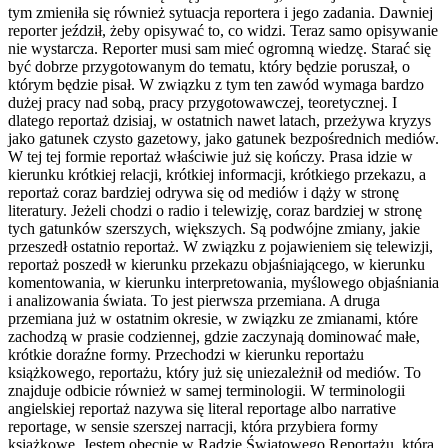
tym zmieniła się również sytuacja reportera i jego zadania. Dawniej
reporter jeździł, żeby opisywać to, co widzi. Teraz samo opisywanie
nie wystarcza. Reporter musi sam mieć ogromną wiedzę. Starać się
być dobrze przygotowanym do tematu, który będzie poruszał, o
którym będzie pisał. W związku z tym ten zawód wymaga bardzo
dużej pracy nad sobą, pracy przygotowawczej, teoretycznej. I
dlatego reportaż dzisiaj, w ostatnich nawet latach, przeżywa kryzys
jako gatunek czysto gazetowy, jako gatunek bezpośrednich mediów.
W tej tej formie reportaż właściwie już się kończy. Prasa idzie w
kierunku krótkiej relacji, krótkiej informacji, krótkiego przekazu, a
reportaż coraz bardziej odrywa się od mediów i dąży w stronę
literatury. Jeżeli chodzi o radio i telewizję, coraz bardziej w stronę
tych gatunków szerszych, większych. Są podwójne zmiany, jakie
przeszedł ostatnio reportaż. W związku z pojawieniem się telewizji,
reportaż poszedł w kierunku przekazu objaśniającego, w kierunku
komentowania, w kierunku interpretowania, myślowego objaśniania
i analizowania świata. To jest pierwsza przemiana. A druga
przemiana już w ostatnim okresie, w związku ze zmianami, które
zachodzą w prasie codziennej, gdzie zaczynają dominować małe,
krótkie doraźne formy. Przechodzi w kierunku reportażu
książkowego, reportażu, który już się uniezależnił od mediów. To
znajduje odbicie również w samej terminologii. W terminologii
angielskiej reportaż nazywa się literal reportage albo narrative
reportage, w sensie szerszej narracji, która przybiera formy
książkowe. Jestem obecnie w Radzie Światowego Reportażu, która