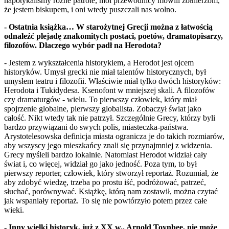
napotykaliśmy różne patrole, moi przewodnicy mówili żołnierzom,
że jestem biskupem, i oni wtedy puszczali nas wolno.
- Ostatnia książka… W starożytnej Grecji można z łatwością
odnaleźć plejadę znakomitych postaci, poetów, dramatopisarzy,
filozofów. Dlaczego wybór padł na Herodota?
- Jestem z wykształcenia historykiem, a Herodot jest ojcem
historyków. Umysł grecki nie miał talentów historycznych, był
umysłem teatru i filozofii. Właściwie miał tylko dwóch historyków:
Herodota i Tukidydesa. Ksenofont w mniejszej skali. A filozofów
czy dramaturgów - wielu. To pierwszy człowiek, który miał
spojrzenie globalne, pierwszy globalista. Zobaczył świat jako
całość. Nikt wtedy tak nie patrzył. Szczególnie Grecy, którzy byli
bardzo przywiązani do swych polis, miasteczka-państwa.
Arystotelesowska definicja miasta ogranicza je do takich rozmiarów,
aby wszyscy jego mieszkańcy znali się przynajmniej z widzenia.
Grecy myśleli bardzo lokalnie. Natomiast Herodot widział cały
świat i, co więcej, widział go jako jedność. Poza tym, to był
pierwszy reporter, człowiek, który stworzył reportaż. Rozumiał, że
aby zdobyć wiedzę, trzeba po prostu iść, podróżować, patrzeć,
słuchać, porównywać. Książkę, którą nam zostawił, można czytać
jak wspaniały reportaż. To się nie powtórzyło potem przez całe
wieki.
- Inny wielki historyk, już z XX w., Arnold Toynbee, nie może