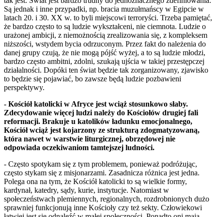
tak jest. Świat jest bardzo trudny do jednoznacznego zdefiniowania.
Są jednak i inne przypadki, np. bracia muzułmańscy w Egipcie w
latach 20. i 30. XX w. to byli miejscowi terroryści. Trzeba pamiętać,
że bardzo często to są ludzie wykształceni, nie ciemnota. Ludzie o
urażonej ambicji, z niemożnością zrealizowania się, z kompleksem
niższości, wstydem bycia odrzuconym. Przez fakt do należenia do
danej grupy czują, że nie mogą pójść wyżej, a to są ludzie młodzi,
bardzo często ambitni, zdolni, szukają ujścia w takiej przestępczej
działalności. Dopóki ten świat będzie tak zorganizowany, zjawisko
to będzie się pojawiać, bo zawsze będą ludzie pozbawieni
perspektywy.
- Kościół katolicki w Afryce jest wciąż stosunkowo słaby.
Zdecydowanie więcej ludzi należy do Kościołów drugiej fali
reformacji. Brakuje u katolików ładunku emocjonalnego,
Kościół wciąż jest kojarzony ze strukturą zdogmatyzowaną,
która nawet w warstwie liturgicznej, obrzędowej nie
odpowiada oczekiwaniom tamtejszej ludności.
- Często spotykam się z tym problemem, ponieważ podróżując,
często stykam się z misjonarzami. Zasadnicza różnica jest jedna.
Polega ona na tym, że Kościół katolicki to są wielkie formy,
kardynał, katedry, sądy, kurie, instytucje. Natomiast w
społeczeństwach plemiennych, regionalnych, rozdrobnionych dużo
sprawniej funkcjonują inne Kościoły czy też sekty. Człowiekowi
łatwiej jest się odnaleźć w małej społeczności. Ponadto oni mają