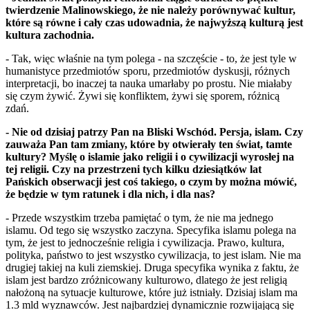
twierdzenie Malinowskiego, że nie należy porównywać kultur,
które są równe i cały czas udowadnia, że najwyższą kulturą jest
kultura zachodnia.
- Tak, więc właśnie na tym polega - na szczęście - to, że jest tyle w
humanistyce przedmiotów sporu, przedmiotów dyskusji, różnych
interpretacji, bo inaczej ta nauka umarłaby po prostu. Nie miałaby
się czym żywić. Żywi się konfliktem, żywi się sporem, różnicą
zdań.
- Nie od dzisiaj patrzy Pan na Bliski Wschód. Persja, islam. Czy
zauważa Pan tam zmiany, które by otwierały ten świat, tamte
kultury? Myślę o islamie jako religii i o cywilizacji wyrosłej na
tej religii. Czy na przestrzeni tych kilku dziesiątków lat
Pańskich obserwacji jest coś takiego, o czym by można mówić,
że będzie w tym ratunek i dla nich, i dla nas?
- Przede wszystkim trzeba pamiętać o tym, że nie ma jednego
islamu. Od tego się wszystko zaczyna. Specyfika islamu polega na
tym, że jest to jednocześnie religia i cywilizacja. Prawo, kultura,
polityka, państwo to jest wszystko cywilizacja, to jest islam. Nie ma
drugiej takiej na kuli ziemskiej. Druga specyfika wynika z faktu, że
islam jest bardzo zróżnicowany kulturowo, dlatego że jest religią
nałożoną na sytuacje kulturowe, które już istniały. Dzisiaj islam ma
1.3 mld wyznawców. Jest najbardziej dynamicznie rozwijającą się