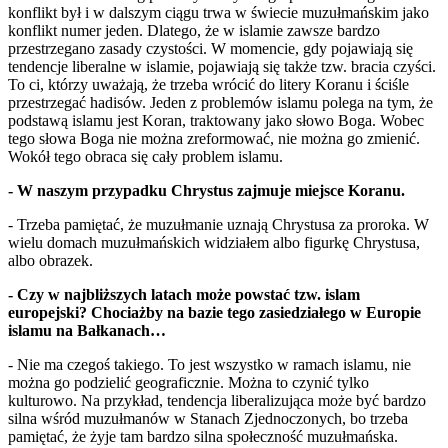
konflikt był i w dalszym ciągu trwa w świecie muzułmańskim jako
konflikt numer jeden. Dlatego, że w islamie zawsze bardzo
przestrzegano zasady czystości. W momencie, gdy pojawiają się
tendencje liberalne w islamie, pojawiają się także tzw. bracia czyści.
To ci, którzy uważają, że trzeba wrócić do litery Koranu i ściśle
przestrzegać hadisów. Jeden z problemów islamu polega na tym, że
podstawą islamu jest Koran, traktowany jako słowo Boga. Wobec
tego słowa Boga nie można zreformować, nie można go zmienić.
Wokół tego obraca się cały problem islamu.
- W naszym przypadku Chrystus zajmuje miejsce Koranu.
- Trzeba pamiętać, że muzułmanie uznają Chrystusa za proroka. W
wielu domach muzułmańskich widziałem albo figurkę Chrystusa,
albo obrazek.
- Czy w najbliższych latach może powstać tzw. islam
europejski? Chociażby na bazie tego zasiedziałego w Europie
islamu na Bałkanach…
- Nie ma czegoś takiego. To jest wszystko w ramach islamu, nie
można go podzielić geograficznie. Można to czynić tylko
kulturowo. Na przykład, tendencja liberalizująca może być bardzo
silna wśród muzułmanów w Stanach Zjednoczonych, bo trzeba
pamiętać, że żyje tam bardzo silna społeczność muzułmańska.