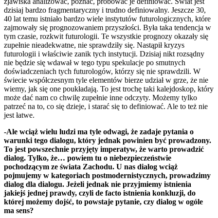
zjawiska analizować, poznać, próbować je definiować. Świat jest
dzisiaj bardzo fragmentaryczny i trudno definiowalny. Jeszcze 30,
40 lat temu istniało bardzo wiele instytutów futurologicznych, które
zajmowały się prognozowaniem przyszłości. Była taka tendencja w
tym czasie, rozkwit futurologii. Te wszystkie prognozy okazały się
zupełnie nieadekwatne, nie sprawdziły się. Nastąpił kryzys
futurologii i właściwie zanik tych instytucji. Dzisiaj nikt rozsądny
nie będzie się wdawał w tego typu spekulacje po smutnych
doświadczeniach tych futurologów, którzy się nie sprawdzili. W
świecie współczesnym tyle elementów bierze udział w grze, że nie
wiemy, jak się one poukładają. To jest trochę taki kalejdoskop, który
może dać nam co chwilę zupełnie inne odczyty. Możemy tylko
patrzeć na to, co się dzieje, i starać się to definiować. Ale to też nie
jest łatwe.
-Ale wciąż wielu ludzi ma tyle odwagi, że zadaje pytania o
warunki tego dialogu, który jednak powinien być prowadzony.
To jest powszechnie przyjęty imperatyw, że warto prowadzić
dialog. Tylko, że… powiem tu o niebezpieczeństwie
pochodzącym ze świata Zachodu. U nas dialog wciąż
pojmujemy w kategoriach postmodernistycznych, prowadzimy
dialog dla dialogu. Jeżeli jednak nie przyjmiemy istnienia
jakiejś jednej prawdy, czyli de facto istnienia konkluzji, do
której możemy dojść, to powstaje pytanie, czy dialog w ogóle
ma sens?