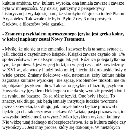
kultura ambitna, tzw. kultura wysoka, ona istniała zawsze i zawsze
była w mniejszości. My dzisiaj patrzymy z perspektywy
historycznej i wydaje się nam, że starożytność grecka to był Platon i
Arystoteles. Tak wcale nie było. Było 2 czy 3 mln prostych
Greków, a filozofów była garstka.
- Znanym przykładem uproszczonego języka jest greka koine,
w której napisany został Nowy Testament.
- Myślę, że nic się tu nie zmieniło, I zawsze była ta sama sytuacja,
jeśli chodzi o czytelnictwo książek. Książki zawsze czytało ok. 1%
społeczeństwa. I w dalszym ciągu tak jest. Różnica polega tylko na
tym, że ponieważ jest więcej ludzi, to więcej czyta niż powiedzmy
w XVI w., ale wtedy i ludzi było mniej, i techniki drukarskie były o
wiele gorsze. Zmiany ilościowe - tak, natomiast, żeby kultura niska
zagrażała kulturze wysokiej - nie sądzę. Problemów filozofii nie da
się objaśnić językiem ulicy. Tak samo językiem filozofii, językiem
Husserla czy językiem Heideggera nie da się wyrazić prostej kłótni
na rynku, na bazarze. To są różne języki. One były i będą. To
znaczy, tak długo, jak będą istniały instytucje ludzkie tworzone
przez człowieka, tak długo, jak umysł ludzki będzie pracował i
będzie go charakteryzować ciekawość świata, pasja poznawcza, to
wszystko będzie można wyrazić tylko językiem wyższej kultury.
Nie widzę tutaj żadnego niebezpieczeństwa, że ta kultura zaleje czy
wykończy… Jest inny proces, który się dokonuje. W niektórych