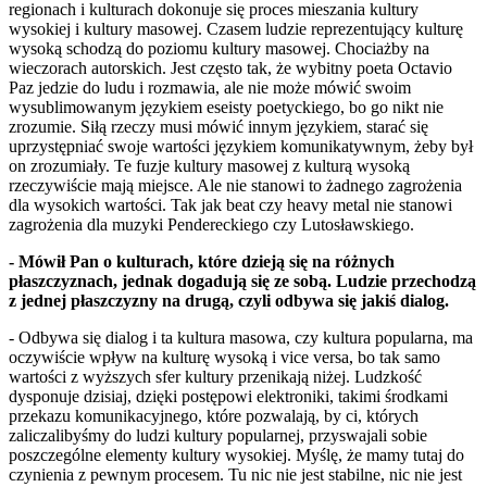
regionach i kulturach dokonuje się proces mieszania kultury
wysokiej i kultury masowej. Czasem ludzie reprezentujący kulturę
wysoką schodzą do poziomu kultury masowej. Chociażby na
wieczorach autorskich. Jest często tak, że wybitny poeta Octavio
Paz jedzie do ludu i rozmawia, ale nie może mówić swoim
wysublimowanym językiem eseisty poetyckiego, bo go nikt nie
zrozumie. Siłą rzeczy musi mówić innym językiem, starać się
uprzystępniać swoje wartości językiem komunikatywnym, żeby był
on zrozumiały. Te fuzje kultury masowej z kulturą wysoką
rzeczywiście mają miejsce. Ale nie stanowi to żadnego zagrożenia
dla wysokich wartości. Tak jak beat czy heavy metal nie stanowi
zagrożenia dla muzyki Pendereckiego czy Lutosławskiego.
- Mówił Pan o kulturach, które dzieją się na różnych
płaszczyznach, jednak dogadują się ze sobą. Ludzie przechodzą
z jednej płaszczyzny na drugą, czyli odbywa się jakiś dialog.
- Odbywa się dialog i ta kultura masowa, czy kultura popularna, ma
oczywiście wpływ na kulturę wysoką i vice versa, bo tak samo
wartości z wyższych sfer kultury przenikają niżej. Ludzkość
dysponuje dzisiaj, dzięki postępowi elektroniki, takimi środkami
przekazu komunikacyjnego, które pozwalają, by ci, których
zaliczalibyśmy do ludzi kultury popularnej, przyswajali sobie
poszczególne elementy kultury wysokiej. Myślę, że mamy tutaj do
czynienia z pewnym procesem. Tu nic nie jest stabilne, nic nie jest