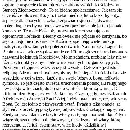
ogromne wsparcie ekonomiczne ze strony swoich Kościołów w
Stanach Zjednoczonych. To są biedne społeczeństwa. Jak tam się
chce iść ze Słowem Bożym, trzeba mieć dla ludzi koszulę, buty,
aspirynę dla chorych. Trzeba przejawiać ogromną aktywność
materialną, choćby na podstawowym poziomie, ale jest to jednak
konieczne. Te małe Kościoły protestanckie otrzymują to w
ogromnych ilościach. Biedny człowiek nie pójdzie do kardynała, bo
się do niego nie dostanie. Te Kościoły spełniają wiele funkcji
praktycznych w tamtych społeczeństwach. Na drodze z Lagos do
Beninu rozstawione są dosłownie co 100 m ogłoszenia reklamowe z
nazwami kolejnych Kościołów. Moim zdaniem, problem leży nie w
różnicach doktrynalnych, ale w materialnych i organizacyjnych.
Poza tym religijność w świecie jest wysoka. Człowiek jest istotą
religijną. Ale nie musi być przypisany do jakiegoś Kościoła. Ludzie
wszędzie w coś wierzą, każdy ma swoje bóstwo, boga, relikwie,
symbole. To jest często kwestia uruchomienia potencjału religijnego
tkwiącego w ludziach, dotarcia do wartości, które są w nich. Dla
nich problem Boga jest wciąż aktualny. Często, gdy przyjeżdżam do
Afryki czy do Ameryki Łacińskiej, ludzie pytają mnie, czy wierzę w
Boga. To jest jedno z pierwszych pytań. Pytają z taką tonacją, że
słychać, iż oczekują pozytywnej odpowiedzi. Czekają z napięciem.
Kiedy odpowiadam, że tak, to wtedy następuje moment ulgi. Z tym
wiąże się szacunek dla duchownych, niezależnie od wiary, którą
reprezentują. Ja już jestem stary, więc kiedy jeździliśmy i