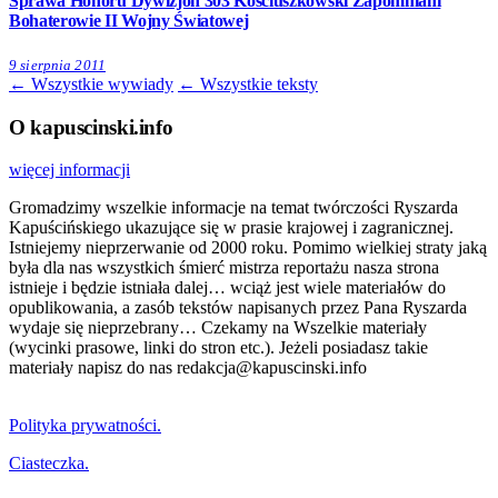
Sprawa Honoru Dywizjon 303 Kościuszkowski Zapomniani
Bohaterowie II Wojny Światowej
9 sierpnia 2011
← Wszystkie wywiady
← Wszystkie teksty
O kapuscinski.info
więcej informacji
Gromadzimy wszelkie informacje na temat twórczości Ryszarda
Kapuścińskiego ukazujące się w prasie krajowej i zagranicznej.
Istniejemy nieprzerwanie od 2000 roku. Pomimo wielkiej straty jaką
była dla nas wszystkich śmierć mistrza reportażu nasza strona
istnieje i będzie istniała dalej… wciąż jest wiele materiałów do
opublikowania, a zasób tekstów napisanych przez Pana Ryszarda
wydaje się nieprzebrany… Czekamy na Wszelkie materiały
(wycinki prasowe, linki do stron etc.). Jeżeli posiadasz takie
materiały napisz do nas redakcja@kapuscinski.info
Polityka prywatności.
Ciasteczka.