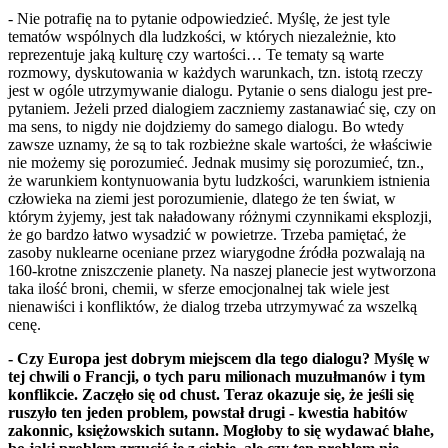
- Nie potrafię na to pytanie odpowiedzieć. Myślę, że jest tyle
tematów wspólnych dla ludzkości, w których niezależnie, kto
reprezentuje jaką kulturę czy wartości… Te tematy są warte
rozmowy, dyskutowania w każdych warunkach, tzn. istotą rzeczy
jest w ogóle utrzymywanie dialogu. Pytanie o sens dialogu jest pre-
pytaniem. Jeżeli przed dialogiem zaczniemy zastanawiać się, czy on
ma sens, to nigdy nie dojdziemy do samego dialogu. Bo wtedy
zawsze uznamy, że są to tak rozbieżne skale wartości, że właściwie
nie możemy się porozumieć. Jednak musimy się porozumieć, tzn.,
że warunkiem kontynuowania bytu ludzkości, warunkiem istnienia
człowieka na ziemi jest porozumienie, dlatego że ten świat, w
którym żyjemy, jest tak naładowany różnymi czynnikami eksplozji,
że go bardzo łatwo wysadzić w powietrze. Trzeba pamiętać, że
zasoby nuklearne oceniane przez wiarygodne źródła pozwalają na
160-krotne zniszczenie planety. Na naszej planecie jest wytworzona
taka ilość broni, chemii, w sferze emocjonalnej tak wiele jest
nienawiści i konfliktów, że dialog trzeba utrzymywać za wszelką
cenę.
- Czy Europa jest dobrym miejscem dla tego dialogu? Myślę w
tej chwili o Francji, o tych paru milionach muzułmanów i tym
konflikcie. Zaczęło się od chust. Teraz okazuje się, że jeśli się
ruszyło ten jeden problem, powstał drugi - kwestia habitów
zakonnic, księżowskich sutann. Mogłoby to się wydawać błahe,