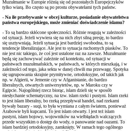
Muzułmanie w Europie różnią się od pozostałych Europejczyków
tylko wiarą. Bo często są po prostu obywatelami tych państw.
- Na ile przebywanie w obcej kulturze, posiadanie obywatelstwa
państwa europejskiego, może zmieniać doświadczenie islamu?
- To są bardzo skłócone społeczności. Różnie reagują w zależności
od sytuacji. Jeżeli wywiera się na nich zbyt silną presję, to bardzo
się usztywniają. Jeżeli sytuacja jest bardziej swobodna, to są
tendencje liberalizujące. Ale jest to sytuacja ruchomych piasków. To
nie jest nic takiego, że coś jest ustalone raz na zawsze. Muzułmanie
będą się zachowywać zależnie od kontekstu, od sytuacji w
państwach muzułmańskich, w państwach, w których mieszkają, i w
zależności od tego, jaka sekta w danej chwili ma przewagę. Spotyka
się ugrupowania skrajnie prymitywne, ortodoksyjne, od takich jak
np. w Algierii, w Jemenie czy w Afganistanie, do bardzo
liberalnych, otwartych uniwersytetów, np. w Maroku czy w
Egipcie. Najogólniej rzecz biorąc, islam dzieli się w sposób
niesłychanie schematyczny, na tzw. islam rzeki i pustyni. Islam rzeki
to jest islam liberalny, bo rzeką przepływał handel, nad rzekami
bywały bazary - suqi, to była wymiana z całym światem, ponieważ
Arabowie byli kupcami. To jest islam otwarty. l jest też islam
pustyni, islam bojowy, wojowników na wielbłądach walczących
przede wszystkim o dostęp do wody, o panowanie nad oazami. To
islam bardziej ortodoksyjny, zamknięty. W ramach tego ogólnego