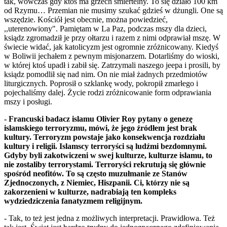
tak, wówczas gdy ktoś ma grzech śmiertelny. To się działo 100 km
od Rzymu… Przemian nie musimy szukać gdzieś w dżungli. One są
wszędzie. Kościół jest obecnie, można powiedzieć,
,,uterenowiony". Pamiętam w La Paz, podczas mszy dla dzieci,
ksiądz zgromadził je przy ołtarzu i razem z nimi odprawiał mszę. W
świecie widać, jak katolicyzm jest ogromnie zróżnicowany. Kiedyś
w Boliwii jechałem z pewnym misjonarzem. Dotarliśmy do wioski,
w której ktoś upadł i zabił się. Zatrzymali naszego jeepa i prosili, by
ksiądz pomodlił się nad nim. On nie miał żadnych przedmiotów
liturgicznych. Poprosił o szklankę wody, pokropił zmarłego i
pojechaliśmy dalej. Życie rodzi zróżnicowanie form odprawiania
mszy i posługi.
- Francuski badacz islamu Olivier Roy pytany o genezę
islamskiego terroryzmu, mówi, że jego źródłem jest brak
kultury. Terroryzm powstaje jako konsekwencja rozdziału
kultury i religii. Islamscy terroryści są ludźmi bezdomnymi.
Gdyby byli zakotwiczeni w swej kulturze, kulturze islamu, to
nie zostaliby terrorystami. Terroryści rekrutują się głównie
spośród neofitów. To są często muzułmanie ze Stanów
Zjednoczonych, z Niemiec, Hiszpanii. Ci, którzy nie są
zakorzenieni w kulturze, nadrabiają ten kompleks
wydziedziczenia fanatyzmem religijnym.
- Tak, to też jest jedna z możliwych interpretacji. Prawidłowa. Też