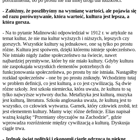
porozumienia, bo po prostu nie ma innej drogi dla ludzkości.
- Załóżmy, że poszlibyśmy na wymianę wartości, ale pojawia się
od razu porównywanie, która wartość, kultura jest lepsza, a
która gorsza.
- Na to pytanie Malinowski odpowiedział w 1912 r. w artykule na
temat kultur, że nie ma kultur wyższych i niższych, lepszych czy
gorszych. Wszystkie kultury są jednakowe, one są tylko po prostu
różne. Kultura jest spoiwem, dzięki któremu istnieje społeczeństwo.
Nie istniało nigdy żadne społeczeństwo na świecie, nawet
najbardziej prymitywne, które by nie miało kultury. Gdyby kultura
nie zaspokajała wszystkich elementów potrzebnych do
funkcjonowania społeczeństwa, po prostu by nie istniała. Nastąpiłby
rozkład społeczeństw - one by po prostu zniknęły. Wchodzimy tutaj
w problem definicji, co jest kulturą, a co jest cywilizacją. Są dwie
różne szkoły. Jest szkoła niemiecka, która uważa, że kultura to są
tylko najwyższe wytwory ducha. Metafizyka jest kulturą, muzyka
jest kulturą, literatura. Szkoła anglosaska uważa, że kulturą jest to
wszystko, co człowiek wytwarza. Garnek, który człowiek zrobił, też
jest elementem kultury. Mamy więc różne definicje. Elias napisał
ważną książkę “Przemiany obyczajów na Zachodzie”, gdzie
wprowadza rozróżnienie między cywilizacją a kulturą. Dyskusja
ciągle trwa.
- Jednak świat polityki i ekonomii ciągle odrzuca to piękne