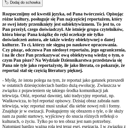
🏷️
Dodaj do schowka
Rozpocznijmy od kwestii języka, od Pana twórczości. Opisując
różne kultury, posługuje się Pan najczęściej reportażem, który
ze swej istoty przeniknięty jest subiektywizmem. To jest to, co
Pan przeżył, czego doświadczył. Ale istnieje grupa czytelników,
która biorąc Pana książkę do ręki oczekuje nie tylko
doświadczeń autora, ale także wiedzy obiektywnej o danej
kulturze. To ci, którzy nie sięgną po naukowe opracowania.
Czy pisząc, odczuwa Pan niedosyt reportażu, jego ograniczenia,
i na ile chce Pan przekazywać ową obiektywną wiedzę o tym, o
czym Pan pisze? Na Wydziale Dziennikarstwa przedstawia się
Pana nie tyle jako reportażystę, ile jako literata, co pokazuje, że
reportaż stał się częścią literatury pięknej.
- Myślę, że istota polega na tym, że reportaż jako gatunek przeszedł
w ostatnich dziesięcioleciach bardzo dużą ewolucję. Zwłaszcza w
związku z pojawieniem się takiego środka komunikacji jak
telewizja. Otóż, reportaż dawniej, taki tradycyjny reportaż, np.
Wańkowicza, to był reportaż opisowy. Dzisiaj obraz zabrała nam
telewizja, więc reportaż musi szukać dla siebie nowej roli i formy.
Znajduje je w eseizacji. Posługujemy się obrazem o tyle, o ile służy
nam za punkt startowy, wyjściowy do snucia różnych refleksji o
kulturach, o życiu. Tylko po to ten obraz jest nam potrzebny.
Natomiast bardzo ważną rolą jest teraz esej, eseizacja. I w związku z