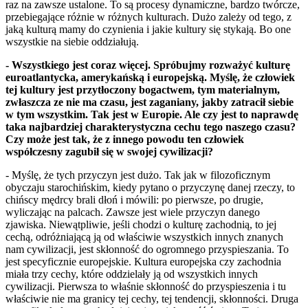
raz na zawsze ustalone. To są procesy dynamiczne, bardzo twórcze,
przebiegające różnie w różnych kulturach. Dużo zależy od tego, z
jaką kulturą mamy do czynienia i jakie kultury się stykają. Bo one
wszystkie na siebie oddziałują.
- Wszystkiego jest coraz więcej. Spróbujmy rozważyć kulturę
euroatlantycka, amerykańską i europejską. Myślę, że człowiek
tej kultury jest przytłoczony bogactwem, tym materialnym,
zwłaszcza ze nie ma czasu, jest zaganiany, jakby zatracił siebie
w tym wszystkim. Tak jest w Europie. Ale czy jest to naprawdę
taka najbardziej charakterystyczna cechu tego naszego czasu?
Czy może jest tak, że z innego powodu ten człowiek
współczesny zagubił się w swojej cywilizacji?
- Myślę, że tych przyczyn jest dużo. Tak jak w filozoficznym
obyczaju starochińskim, kiedy pytano o przyczynę danej rzeczy, to
chińscy mędrcy brali dłoń i mówili: po pierwsze, po drugie,
wyliczając na palcach. Zawsze jest wiele przyczyn danego
zjawiska. Niewątpliwie, jeśli chodzi o kulturę zachodnią, to jej
cechą, odróżniającą ją od właściwie wszystkich innych znanych
nam cywilizacji, jest skłonność do ogromnego przyspieszania. To
jest specyficznie europejskie. Kultura europejska czy zachodnia
miała trzy cechy, które oddzielały ją od wszystkich innych
cywilizacji. Pierwsza to właśnie skłonność do przyspieszenia i tu
właściwie nie ma granicy tej cechy, tej tendencji, skłonności. Druga