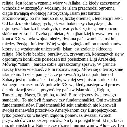
religią. Jest jedno wyznanie wiary w Allaha, ale kiedy zaczynamy
wchodzić w szczegóły, widzimy, że islam przechodzi ogromną,
ciągle trwającą ewolucję historyczną. Islam jest bardzo
zróżnicowany, bo ma bardzo dużą liczbę orientacji, tendencji i sekt.
Od bardzo ortodoksyjnych, jak wahhabici czy charydżyci, do
ugrupowań bardzo liberalnych, otwartych. Często są one mocno
skłócone ze sobą. Trzeba pamiętać, że najbardziej krwawą wojną
końca XX w. była wojna między dwoma państwami islamskimi,
między Persją i Irakiem. W tej wojnie zginęło milion muzułmanów,
którzy się wzajemnie unicestwili. Islam jest szalenie skłóconą
religią. Nie było bardziej burzliwych, zrywanych, kończących się w
ogromnym konflikcie posiedzeń niż posiedzenia Ligi Arabskiej.
Mówiąc “islam”, bardzo sobie upraszczamy sprawę. W gruncie
rzeczy trzeba wiedzieć, z kim rozmawiamy. Mówi się o terroryzmie
islamskim. Trzeba pamiętać, że połowa Afryki na południe od
Sahary jest muzułmańska i nigdy, w całej swej historii, nie znała
żadnego terroryzmu. W połowie XX w., kiedy następował proces
dekolonizacji świata, przywódcy państw islamskich, Egiptu,
Tunezji, np. Naser, Burghiba, to byli Europejczycy światowego
standardu. To nie byli fanatycy czy fundamentaliści. Oni zwalczali
fundamentalistów. Fundamentaliści sekt arabskich nie kierowali
swojej nienawiści przeciwko Amerykanom czy Europejczykom,
tylko przeciwko własnym rządom, ponieważ uważali swoich
przywódców za odszczepieńców. Na tym polegał konflikt np. braci
muzułmańskich w Egipcie czy różnych ugrupowań w Algierze. Ten