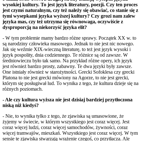
wysokiej kultury. To jest język literatury, poezji. Czy ten proces
jest czymś naturalnym, czy też należy się obawiać, co stanie się z
tymi wysepkami języka wyższej kultury? Czy grozi nam zalew
języka mas, czy też utrzyma się równowaga, oczywiście z
dysproporcją na niekorzyść języka elit?
- W tym problemie mamy bardzo różne sprawy. Początek XX w. to
są narodziny człowieka masowego. Jednak to nie jest nic nowego.
Jak się weźmie XIX-wieczną literaturę, to też jest język wysoki i
język pospolity, dnia codziennego. Te różnice są od zawsze. W
średniowieczu było tak samo. Na przykład różne opery, ich język
jest również bardzo prosty, zabawny. Te dwa języki były zawsze.
One istniały również w starożytności. Grecki Sofoklesa czy grecki
Platona to nie jest grecki mówiony na Agorze, to nie jest grecki,
którym się posługiwał lud. To wynika z tego, że kultura dzieje się na
różnych poziomach.
- Ale czy kultura wyższa nie jest dzisiaj bardziej przytłoczona
niską niż kiedyś?
- Nie, to wynika tylko z tego, że zjawiska są umasowione, że
żyjemy w świecie, w którym wszystkiego jest coraz więcej. Jest
coraz więcej ludzi, coraz więcej samochodów, żywności, coraz
więcej tramwajów, mieszkań. Wszystkiego jest coraz więcej. W tym
sensie te zjawiska stwarzają wrażenie czegoś, co przytłacza. Ale