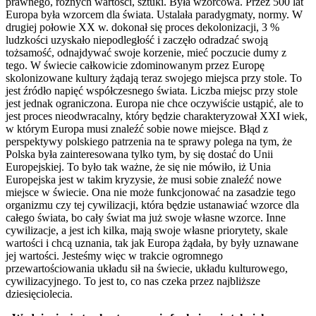
prawnego, różnych wartości, sztuki. Była wzorcowa. Przez 500 lat
Europa była wzorcem dla świata. Ustalała paradygmaty, normy. W
drugiej połowie XX w. dokonał się proces dekolonizacji, 3 %
ludzkości uzyskało niepodległość i zaczęło odradzać swoją
tożsamość, odnajdywać swoje korzenie, mieć poczucie dumy z
tego. W świecie całkowicie zdominowanym przez Europę
skolonizowane kultury żądają teraz swojego miejsca przy stole. To
jest źródło napięć współczesnego świata. Liczba miejsc przy stole
jest jednak ograniczona. Europa nie chce oczywiście ustąpić, ale to
jest proces nieodwracalny, który będzie charakteryzował XXI wiek,
w którym Europa musi znaleźć sobie nowe miejsce. Błąd z
perspektywy polskiego patrzenia na te sprawy polega na tym, że
Polska była zainteresowana tylko tym, by się dostać do Unii
Europejskiej. To było tak ważne, że się nie mówiło, iż Unia
Europejska jest w takim kryzysie, że musi sobie znaleźć nowe
miejsce w świecie. Ona nie może funkcjonować na zasadzie tego
organizmu czy tej cywilizacji, która będzie ustanawiać wzorce dla
całego świata, bo cały świat ma już swoje własne wzorce. Inne
cywilizacje, a jest ich kilka, mają swoje własne priorytety, skale
wartości i chcą uznania, tak jak Europa żądała, by były uznawane
jej wartości. Jesteśmy więc w trakcie ogromnego
przewartościowania układu sił na świecie, układu kulturowego,
cywilizacyjnego. To jest to, co nas czeka przez najbliższe
dziesięciolecia.