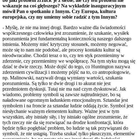
bo jaki problem zrzucić je z siebie, ale czy ten problem nie
wskazuje na coś głębszego? Na wykładzie inauguracyjnym
mówił Pan o spotkaniu z Innym. Czy Europa, kultura
europejska, czy my umiemy sobie radzić z tym Innym?
- Myślę, że nie ma innej drogi. Bardzo ważne dla świadomości
współczesnego człowieka jest zrozumienie, że szukanie, wysiłek
porozumienia jest fundamentalną koniecznością naszego dalszego
istnienia. Możemy mieć krytyczny stosunek, możemy negować,
może się to nam nie podobać, ale procesy kontaktu kultur są
nieodwracalne. Chodzi teraz o to, czy ten styk przemienimy w
zderzenie, czy przemienimy we współpracę. Na tym styku mogą się
dziać te dwie rzeczy. Może dojść do tego, co Huntington nazywa
zderzeniem cywilizacji i możemy pójść na to, co antropologowie,
np. Malinowski, nazywali drogą wymiany wartości, szukania
porozumienia. Są tylko te dwie drogi i to akurat nie jest
przedmiotem dyskusji. Tutaj nie ma nad czym dyskutować. Jak
wiadomo, problemy symboli są zawsze najtrudniejsze, bo są
naładowane ogromnym ładunkiem emocjonalnym. Sztandar jest
symbolem i na froncie za sztandar ludzie oddają życie. Symbol jest
niesłychanie ważnym elementem kultury. Ważne jest w tym
wszystkim, aby istniały siły, i by istniało ogólne zrozumienie, że
tych rzeczy nie da się rozwiązać na drodze konfrontacji, która
będzie tylko pogłębiać problem, bo ludzie są tak przywiązani do
symboli, że nie ustąpią. Trzeba szukać tylko płaszczyzn, elementów