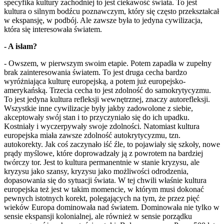
specyfika kultury zachodniej to jest ciekawość świata. To jest
kultura o silnym bodźcu poznawczym, który się często przekształcał
w ekspansję, w podbój. Ale zawsze była to jedyna cywilizacja,
która się interesowała światem.
- A islam?
- Owszem, w pierwszym swoim etapie. Potem zapadła w zupełny
brak zainteresowania światem. To jest druga cecha bardzo
wyróżniająca kulturę europejską, a potem już europejsko-
amerykańską. Trzecia cecha to jest zdolność do samokrytycyzmu.
To jest jedyna kultura refleksji wewnętrznej, znaczy autorefleksji.
Wszystkie inne cywilizacje były jakby zadowolone z siebie,
akceptowały swój stan i to przyczyniało się do ich upadku.
Kostniały i wyczerpywały swoje zdolności. Natomiast kultura
europejska miała zawsze zdolność autokrytycyzmu, tzn.
autokorekty. Jak coś zaczynało iść źle, to pojawiały się szkoły, nowe
prądy myślowe, które doprowadzały ją z powrotem na bardziej
twórczy tor. Jest to kultura permanentnie w stanie kryzysu, ale
kryzysu jako szansy, kryzysu jako możliwości odrodzenia,
dopasowania się do sytuacji świata. W tej chwili właśnie kultura
europejska też jest w takim momencie, w którym musi dokonać
pewnych istotnych korekt, polegających na tym, że przez pięć
wieków Europa dominowała nad światem. Dominowała nie tylko w
sensie ekspansji kolonialnej, ale również w sensie porządku