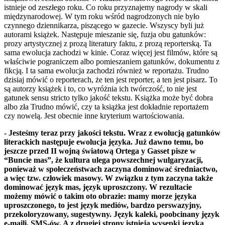
istnieje od zeszłego roku. Co roku przyznajemy nagrody w skali
międzynarodowej. W tym roku wśród nagrodzonych nie było
czynnego dziennikarza, piszącego w gazecie. Wszyscy byli już
autorami książek. Następuje mieszanie się, fuzja obu gatunków:
prozy artystycznej z prozą literatury faktu, z prozą reporterską. Ta
sama ewolucja zachodzi w kinie. Coraz więcej jest filmów, które są
właściwie pograniczem albo pomieszaniem gatunków, dokumentu z
fikcją. I ta sama ewolucja zachodzi również w reportażu. Trudno
dzisiaj mówić o reporterach, że ten jest reporter, a ten jest pisarz. To
są autorzy książek i to, co wyróżnia ich twórczość, to nie jest
gatunek sensu stricto tylko jakość tekstu. Książka może być dobra
albo zła Trudno mówić, czy ta książka jest dokładnie reportażem
czy nowelą. Jest obecnie inne kryterium wartościowania.
- Jesteśmy teraz przy jakości tekstu. Wraz z ewolucją gatunków
literackich następuje ewolucja języka. Już dawno temu, bo
jeszcze przed II wojną światową Ortega y Gasset pisze w
“Buncie mas”, że kultura ulega powszechnej wulgaryzacji,
ponieważ w społeczeństwach zaczyna dominować średniactwo,
a więc tzw. człowiek masowy. W związku z tym zaczyna także
dominować język mas, język uproszczony. W rezultacie
możemy mówić o takim oto obrazie: mamy morze języka
uproszczonego, to jest język mediów, bardzo perswazyjny,
przekoloryzowany, sugestywny. Język kaleki, poobcinany język
e-maili, SMS-ów. A z drugiej strony istnieją wysepki języka