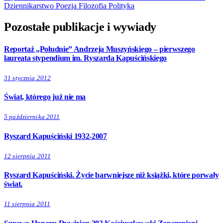
Dziennikarstwo
Poezja
Filozofia
Polityka
Pozostałe publikacje i wywiady
Reportaż „Południe” Andrzeja Muszyńskiego – pierwszego
laureata stypendium im. Ryszarda Kapuścińskiego
31 stycznia 2012
Świat, którego już nie ma
5 października 2011
Ryszard Kapuściński 1932-2007
12 sierpnia 2011
Ryszard Kapuściński. Życie barwniejsze niż książki, które porwały
świat.
11 sierpnia 2011