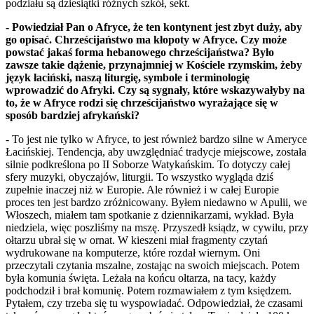
podziału są dziesiątki różnych szkół, sekt.
- Powiedział Pan o Afryce, że ten kontynent jest zbyt duży, aby
go opisać. Chrześcijaństwo ma kłopoty w Afryce. Czy może
powstać jakaś forma hebanowego chrześcijaństwa? Było
zawsze takie dążenie, przynajmniej w Kościele rzymskim, żeby
język łaciński, naszą liturgię, symbole i terminologię
wprowadzić do Afryki. Czy są sygnały, które wskazywałyby na
to, że w Afryce rodzi się chrześcijaństwo wyrażające się w
sposób bardziej afrykański?
- To jest nie tylko w Afryce, to jest również bardzo silne w Ameryce
Łacińskiej. Tendencja, aby uwzględniać tradycje miejscowe, została
silnie podkreślona po II Soborze Watykańskim. To dotyczy całej
sfery muzyki, obyczajów, liturgii. To wszystko wygląda dziś
zupełnie inaczej niż w Europie. Ale również i w całej Europie
proces ten jest bardzo zróżnicowany. Byłem niedawno w Apulii, we
Włoszech, miałem tam spotkanie z dziennikarzami, wykład. Była
niedziela, więc poszliśmy na mszę. Przyszedł ksiądz, w cywilu, przy
ołtarzu ubrał się w ornat. W kieszeni miał fragmenty czytań
wydrukowane na komputerze, które rozdał wiernym. Oni
przeczytali czytania mszalne, zostając na swoich miejscach. Potem
była komunia święta. Leżała na końcu ołtarza, na tacy, każdy
podchodził i brał komunię. Potem rozmawiałem z tym księdzem.
Pytałem, czy trzeba się tu wyspowiadać. Odpowiedział, że czasami