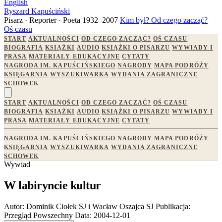
English
Ryszard Kapuściński
Pisarz · Reporter · Poeta
1932–2007
Kim był?
Od czego zacząć?
Oś czasu
START
AKTUALNOŚCI
OD CZEGO ZACZĄĆ?
OŚ CZASU
BIOGRAFIA
KSIĄŻKI
AUDIO
KSIĄŻKI O PISARZU
WYWIADY I
PRASA
MATERIAŁY EDUKACYJNE
CYTATY
NAGRODA IM. KAPUŚCIŃSKIEGO
NAGRODY
MAPA PODRÓŻY
KSIĘGARNIA
WYSZUKIWARKA
WYDANIA ZAGRANICZNE
SCHOWEK
START
AKTUALNOŚCI
OD CZEGO ZACZĄĆ?
OŚ CZASU
BIOGRAFIA
KSIĄŻKI
AUDIO
KSIĄŻKI O PISARZU
WYWIADY I
PRASA
MATERIAŁY EDUKACYJNE
CYTATY
NAGRODA IM. KAPUŚCIŃSKIEGO
NAGRODY
MAPA PODRÓŻY
KSIĘGARNIA
WYSZUKIWARKA
WYDANIA ZAGRANICZNE
SCHOWEK
Wywiad
W labiryncie kultur
Autor:
Dominik Ciołek SJ i Wacław Oszajca SJ
Publikacja:
Przegląd Powszechny
Data:
2004-12-01