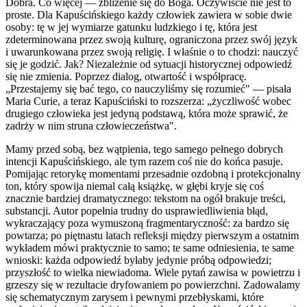
Dobra. Co więcej — zbliżenie się do Boga. Oczywiście nie jest to
proste. Dla Kapuścińskiego każdy człowiek zawiera w sobie dwie
osoby: tę w jej wymiarze gatunku ludzkiego i tę, która jest
zdeterminowana przez swoją kulturę, ograniczona przez swój język
i uwarunkowana przez swoją religię. I właśnie o to chodzi: nauczyć
się je godzić. Jak? Niezależnie od sytuacji historycznej odpowiedź
się nie zmienia. Poprzez dialog, otwartość i współpracę.
„Przestajemy się bać tego, co nauczyliśmy się rozumieć" — pisała
Maria Curie, a teraz Kapuściński to rozszerza: „życzliwość wobec
drugiego człowieka jest jedyną podstawą, która może sprawić, że
zadrży w nim struna człowieczeństwa".
Mamy przed sobą, bez wątpienia, tego samego pełnego dobrych
intencji Kapuścińskiego, ale tym razem coś nie do końca pasuje.
Pomijając retorykę momentami przesadnie ozdobną i protekcjonalny
ton, który spowija niemal całą książkę, w głębi kryje się coś
znacznie bardziej dramatycznego: tekstom na ogół brakuje treści,
substancji. Autor popełnia trudny do usprawiedliwienia błąd,
wykraczający poza wymuszoną fragmentaryczność: za bardzo się
powtarza; po piętnastu latach refleksji między pierwszym a ostatnim
wykładem mówi praktycznie to samo; te same odniesienia, te same
wnioski: każda odpowiedź byłaby jedynie próbą odpowiedzi;
przyszłość to wielka niewiadoma. Wiele pytań zawisa w powietrzu i
grzeszy się w rezultacie dryfowaniem po powierzchni. Zadowalamy
się schematycznym zarysem i pewnymi przebłyskami, które