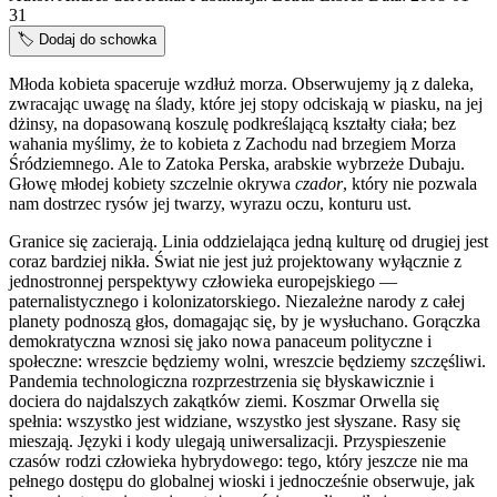
31
🏷️
Dodaj do schowka
Młoda kobieta spaceruje wzdłuż morza. Obserwujemy ją z daleka,
zwracając uwagę na ślady, które jej stopy odciskają w piasku, na jej
dżinsy, na dopasowaną koszulę podkreślającą kształty ciała; bez
wahania myślimy, że to kobieta z Zachodu nad brzegiem Morza
Śródziemnego. Ale to Zatoka Perska, arabskie wybrzeże Dubaju.
Głowę młodej kobiety szczelnie okrywa
czador
, który nie pozwala
nam dostrzec rysów jej twarzy, wyrazu oczu, konturu ust.
Granice się zacierają. Linia oddzielająca jedną kulturę od drugiej jest
coraz bardziej nikła. Świat nie jest już projektowany wyłącznie z
jednostronnej perspektywy człowieka europejskiego —
paternalistycznego i kolonizatorskiego. Niezależne narody z całej
planety podnoszą głos, domagając się, by je wysłuchano. Gorączka
demokratyczna wznosi się jako nowa panaceum polityczne i
społeczne: wreszcie będziemy wolni, wreszcie będziemy szczęśliwi.
Pandemia technologiczna rozprzestrzenia się błyskawicznie i
dociera do najdalszych zakątków ziemi. Koszmar Orwella się
spełnia: wszystko jest widziane, wszystko jest słyszane. Rasy się
mieszają. Języki i kody ulegają uniwersalizacji. Przyspieszenie
czasów rodzi człowieka hybrydowego: tego, który jeszcze nie ma
pełnego dostępu do globalnej wioski i jednocześnie obserwuje, jak