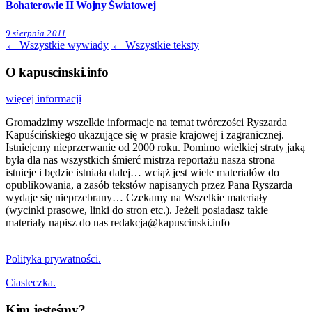
Bohaterowie II Wojny Światowej
9 sierpnia 2011
← Wszystkie wywiady
← Wszystkie teksty
O kapuscinski.info
więcej informacji
Gromadzimy wszelkie informacje na temat twórczości Ryszarda
Kapuścińskiego ukazujące się w prasie krajowej i zagranicznej.
Istniejemy nieprzerwanie od 2000 roku. Pomimo wielkiej straty jaką
była dla nas wszystkich śmierć mistrza reportażu nasza strona
istnieje i będzie istniała dalej… wciąż jest wiele materiałów do
opublikowania, a zasób tekstów napisanych przez Pana Ryszarda
wydaje się nieprzebrany… Czekamy na Wszelkie materiały
(wycinki prasowe, linki do stron etc.). Jeżeli posiadasz takie
materiały napisz do nas redakcja@kapuscinski.info
Polityka prywatności.
Ciasteczka.
Kim jesteśmy?