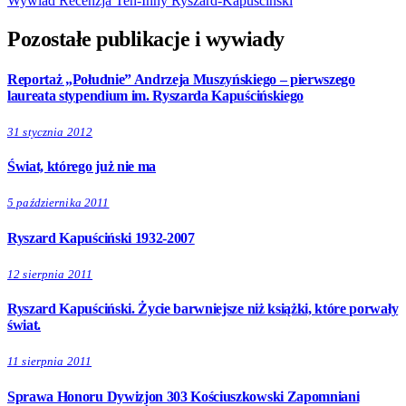
Wywiad
Recenzja
Ten-Inny
Ryszard-Kapuscinski
Pozostałe publikacje i wywiady
Reportaż „Południe” Andrzeja Muszyńskiego – pierwszego
laureata stypendium im. Ryszarda Kapuścińskiego
31 stycznia 2012
Świat, którego już nie ma
5 października 2011
Ryszard Kapuściński 1932-2007
12 sierpnia 2011
Ryszard Kapuściński. Życie barwniejsze niż książki, które porwały
świat.
11 sierpnia 2011
Sprawa Honoru Dywizjon 303 Kościuszkowski Zapomniani