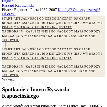
English
Ryszard Kapuściński
Pisarz · Reporter · Poeta
1932–2007
Kim był?
Od czego zacząć?
Oś czasu
START
AKTUALNOŚCI
OD CZEGO ZACZĄĆ?
OŚ CZASU
BIOGRAFIA
KSIĄŻKI
AUDIO
KSIĄŻKI O PISARZU
WYWIADY I
PRASA
MATERIAŁY EDUKACYJNE
CYTATY
NAGRODA IM. KAPUŚCIŃSKIEGO
NAGRODY
MAPA PODRÓŻY
KSIĘGARNIA
WYSZUKIWARKA
WYDANIA ZAGRANICZNE
SCHOWEK
START
AKTUALNOŚCI
OD CZEGO ZACZĄĆ?
OŚ CZASU
BIOGRAFIA
KSIĄŻKI
AUDIO
KSIĄŻKI O PISARZU
WYWIADY I
PRASA
MATERIAŁY EDUKACYJNE
CYTATY
NAGRODA IM. KAPUŚCIŃSKIEGO
NAGRODY
MAPA PODRÓŻY
KSIĘGARNIA
WYSZUKIWARKA
WYDANIA ZAGRANICZNE
SCHOWEK
Wywiad
Spotkanie z Innym Ryszarda
Kapuścińskiego
Autor:
Andrés del Arenal
Publikacja:
Letras Libres
Data:
2008-01-