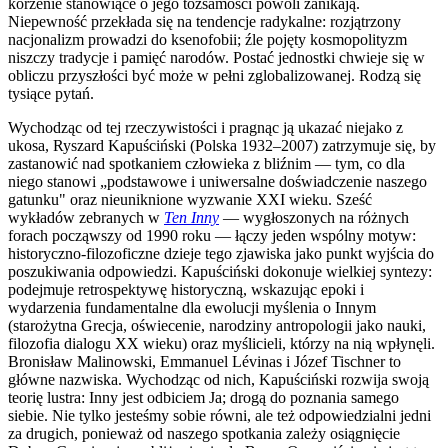
korzenie stanowiące o jego tożsamości powoli zanikają.
Niepewność przekłada się na tendencje radykalne: rozjątrzony
nacjonalizm prowadzi do ksenofobii; źle pojęty kosmopolityzm
niszczy tradycje i pamięć narodów. Postać jednostki chwieje się w
obliczu przyszłości być może w pełni zglobalizowanej. Rodzą się
tysiące pytań.
Wychodząc od tej rzeczywistości i pragnąc ją ukazać niejako z
ukosa, Ryszard Kapuściński (Polska 1932–2007) zatrzymuje się, by
zastanowić nad spotkaniem człowieka z bliźnim — tym, co dla
niego stanowi „podstawowe i uniwersalne doświadczenie naszego
gatunku" oraz nieuniknione wyzwanie XXI wieku. Sześć
wykładów zebranych w
Ten Inny
— wygłoszonych na różnych
forach począwszy od 1990 roku — łączy jeden wspólny motyw:
historyczno-filozoficzne dzieje tego zjawiska jako punkt wyjścia do
poszukiwania odpowiedzi. Kapuściński dokonuje wielkiej syntezy:
podejmuje retrospektywę historyczną, wskazując epoki i
wydarzenia fundamentalne dla ewolucji myślenia o Innym
(starożytna Grecja, oświecenie, narodziny antropologii jako nauki,
filozofia dialogu XX wieku) oraz myślicieli, którzy na nią wpłynęli.
Bronisław Malinowski, Emmanuel Lévinas i Józef Tischner to
główne nazwiska. Wychodząc od nich, Kapuściński rozwija swoją
teorię lustra: Inny jest odbiciem Ja; drogą do poznania samego
siebie. Nie tylko jesteśmy sobie równi, ale też odpowiedzialni jedni
za drugich, ponieważ od naszego spotkania zależy osiągnięcie