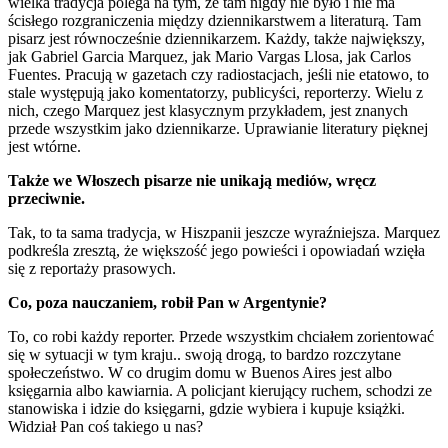
wielka tradycja polega na tym, że tam nigdy nie było i nie ma
ścisłego rozgraniczenia między dziennikarstwem a literaturą. Tam
pisarz jest równocześnie dziennikarzem. Każdy, także największy,
jak Gabriel Garcia Marquez, jak Mario Vargas Llosa, jak Carlos
Fuentes. Pracują w gazetach czy radiostacjach, jeśli nie etatowo, to
stale występują jako komentatorzy, publicyści, reporterzy. Wielu z
nich, czego Marquez jest klasycznym przykładem, jest znanych
przede wszystkim jako dziennikarze. Uprawianie literatury pięknej
jest wtórne.
Także we Włoszech pisarze nie unikają mediów, wręcz
przeciwnie.
Tak, to ta sama tradycja, w Hiszpanii jeszcze wyraźniejsza. Marquez
podkreśla zresztą, że większość jego powieści i opowiadań wzięła
się z reportaży prasowych.
Co, poza nauczaniem, robił Pan w Argentynie?
To, co robi każdy reporter. Przede wszystkim chciałem zorientować
się w sytuacji w tym kraju.. swoją drogą, to bardzo rozczytane
społeczeństwo. W co drugim domu w Buenos Aires jest albo
księgarnia albo kawiarnia. A policjant kierujący ruchem, schodzi ze
stanowiska i idzie do księgarni, gdzie wybiera i kupuje książki.
Widział Pan coś takiego u nas?