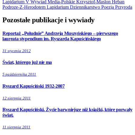
Lapidarium V
Wywiad
Media-Polskie
Krzysztof-Maslon
Heban
Podroze-Z-Herodotem
Lapidarium
Dziennikarstwo
Poezja
Przyroda
Pozostałe publikacje i wywiady
Reportaż „Południe” Andrzeja Muszyńskiego – pierwszego
laureata stypendium im. Ryszarda Kapuścińskiego
31 stycznia 2012
Świat, którego już nie ma
5 października 2011
Ryszard Kapuściński 1932-2007
12 sierpnia 2011
Ryszard Kapuściński. Życie barwniejsze niż książki, które porwały
świat.
11 sierpnia 2011