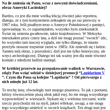
Na ile zmienia się Panu, wraz z nowymi doświadczeniami,
obraz Ameryki Łacińskiej?
Bardzo, co jest dla mnie wielką lekcją również jako reportera,
dlatego, że z tym kontynentem zetknąłem się po raz pierwszy w
1967 roku. Jeśli pisałbym teraz o Ameryce Południowej z pamięci,
opowiadając to, co zapamiętałem, wszystko bym zniekształcił.
Świat się zmienia gwałtownie, także krajobrazowo. W Meksyku
mieszkałem przez cztery lata, a dziś nie mogę poznać “swoich” ulic,
bo wszystko tam inaczej wygląda, nie tylko dlatego, że miasto
przeżyło straszne trzęsienie ziemi w 1985r. Ale zmienili się i ludzie.
Tamten mój obraz, z przeszłości, dziś jest nie tylko historyczny, ale
wręcz archeologiczny. Dlatego też tak ważny jest dla mnie również
kontakt z młodymi ludźmi stamtąd.
W krótkiej przerwie na przepakowanie walizek w Warszawie,
zdąży Pan wziąć udział w dzisiejszej promocji “
Lapidarium V
”. Czym dla Pana są kolejne “Lapidaria” ? Od pierwszego z
nich minęło już 12 lat.
To trochę inny, równoległy nurt mojego pisarstwa. To jak z poetami,
którzy równocześnie piszą obok jakiś esej, bo nie mogą wszystkiego
wypowiedzieć w wierszach. Stykam się z wieloma rzeczami, wiele
rzeczy przychodzi mi na myśl, jakieś refleksje, uwagi, a nie mogę
tego wszystkiego umieścić w swoich książkach. Ten drugi nurt jest