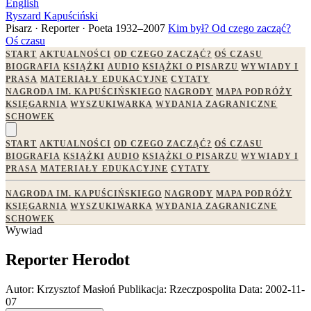
English
Ryszard Kapuściński
Pisarz · Reporter · Poeta
1932–2007
Kim był?
Od czego zacząć?
Oś czasu
START
AKTUALNOŚCI
OD CZEGO ZACZĄĆ?
OŚ CZASU
BIOGRAFIA
KSIĄŻKI
AUDIO
KSIĄŻKI O PISARZU
WYWIADY I
PRASA
MATERIAŁY EDUKACYJNE
CYTATY
NAGRODA IM. KAPUŚCIŃSKIEGO
NAGRODY
MAPA PODRÓŻY
KSIĘGARNIA
WYSZUKIWARKA
WYDANIA ZAGRANICZNE
SCHOWEK
START
AKTUALNOŚCI
OD CZEGO ZACZĄĆ?
OŚ CZASU
BIOGRAFIA
KSIĄŻKI
AUDIO
KSIĄŻKI O PISARZU
WYWIADY I
PRASA
MATERIAŁY EDUKACYJNE
CYTATY
NAGRODA IM. KAPUŚCIŃSKIEGO
NAGRODY
MAPA PODRÓŻY
KSIĘGARNIA
WYSZUKIWARKA
WYDANIA ZAGRANICZNE
SCHOWEK
Wywiad
Reporter Herodot
Autor:
Krzysztof Masłoń
Publikacja:
Rzeczpospolita
Data:
2002-11-
07