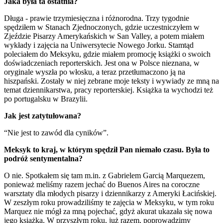
Jaka była ta ostatnia?
Długa - prawie trzymiesięczna i różnorodna. Trzy tygodnie
spędziłem w Stanach Zjednoczonych, gdzie uczestniczyłem w
Zjeździe Pisarzy Amerykańskich w San Valley, a potem miałem
wykłady i zajęcia na Uniwersytecie Nowego Jorku. Stamtąd
poleciałem do Meksyku, gdzie miałem promocję książki o swoich
doświadczeniach reporterskich. Jest ona w Polsce nieznana, w
oryginale wyszła po włosku, a teraz przetłumaczono ją na
hiszpański. Zostały w niej zebrane moje teksty i wywiady ze mną na
temat dziennikarstwa, pracy reporterskiej. Książka ta wychodzi też
po portugalsku w Brazylii.
Jak jest zatytułowana?
“Nie jest to zawód dla cyników”.
Meksyk to kraj, w którym spędził Pan niemało czasu. Była to
podróż sentymentalna?
O nie. Spotkałem się tam m.in. z Gabrielem Garcią Marquezem,
ponieważ meliśmy razem jechać do Buenos Aires na coroczne
warsztaty dla młodych pisarzy i dziennikarzy z Ameryki Łacińskiej.
W zeszłym roku prowadziliśmy te zajęcia w Meksyku, w tym roku
Marquez nie mógł za mną pojechać, gdyż akurat ukazała się nowa
jego książka. W przyszłym roku, już razem, poprowadzimy