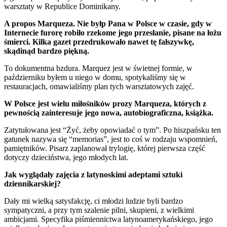
warsztaty w Republice Dominikany.
A propos Marqueza. Nie byłp Pana w Polsce w czasie, gdy w
Internecie furorę robiło rzekome jego przesłanie, pisane na łożu
śmierci. Kilka gazet przedrukowało nawet tę fałszywkę,
skądinąd bardzo piękną.
To dokumentna bzdura. Marquez jest w świetnej formie, w
październiku byłem u niego w domu, spotykaliśmy się w
restauracjach, omawialiśmy plan tych warsztatowych zajęć.
W Polsce jest wielu miłośników prozy Marqueza, których z
pewnością zainteresuje jego nowa, autobiograficzna, książka.
Zatytułowana jest “Żyć, żeby opowiadać o tym”. Po hiszpańsku ten
gatunek nazywa się “memorias”, jest to coś w rodzaju wspomnień,
pamiętników. Pisarz zaplanował trylogię, której pierwsza część
dotyczy dzieciństwa, jego młodych lat.
Jak wyglądały zajęcia z latynoskimi adeptami sztuki
dziennikarskiej?
Dały mi wielką satysfakcję, ci młodzi ludzie byli bardzo
sympatyczni, a przy tym szalenie pilni, skupieni, z wielkimi
ambicjami. Specyfika piśmiennictwa latynoamerykańskiego, jego