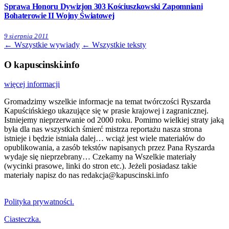
Sprawa Honoru Dywizjon 303 Kościuszkowski Zapomniani
Bohaterowie II Wojny Światowej
9 sierpnia 2011
← Wszystkie wywiady
← Wszystkie teksty
O kapuscinski.info
więcej informacji
Gromadzimy wszelkie informacje na temat twórczości Ryszarda
Kapuścińskiego ukazujące się w prasie krajowej i zagranicznej.
Istniejemy nieprzerwanie od 2000 roku. Pomimo wielkiej straty jaką
była dla nas wszystkich śmierć mistrza reportażu nasza strona
istnieje i będzie istniała dalej… wciąż jest wiele materiałów do
opublikowania, a zasób tekstów napisanych przez Pana Ryszarda
wydaje się nieprzebrany… Czekamy na Wszelkie materiały
(wycinki prasowe, linki do stron etc.). Jeżeli posiadasz takie
materiały napisz do nas redakcja@kapuscinski.info
Polityka prywatności.
Ciasteczka.