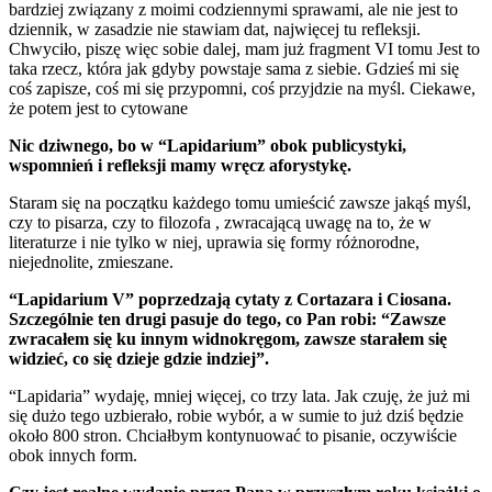
bardziej związany z moimi codziennymi sprawami, ale nie jest to
dziennik, w zasadzie nie stawiam dat, najwięcej tu refleksji.
Chwyciło, piszę więc sobie dalej, mam już fragment VI tomu Jest to
taka rzecz, która jak gdyby powstaje sama z siebie. Gdzieś mi się
coś zapisze, coś mi się przypomni, coś przyjdzie na myśl. Ciekawe,
że potem jest to cytowane
Nic dziwnego, bo w “Lapidarium” obok publicystyki,
wspomnień i refleksji mamy wręcz aforystykę.
Staram się na początku każdego tomu umieścić zawsze jakąś myśl,
czy to pisarza, czy to filozofa , zwracającą uwagę na to, że w
literaturze i nie tylko w niej, uprawia się formy różnorodne,
niejednolite, zmieszane.
“Lapidarium V” poprzedzają cytaty z Cortazara i Ciosana.
Szczególnie ten drugi pasuje do tego, co Pan robi: “Zawsze
zwracałem się ku innym widnokręgom, zawsze starałem się
widzieć, co się dzieje gdzie indziej”.
“Lapidaria” wydaję, mniej więcej, co trzy lata. Jak czuję, że już mi
się dużo tego uzbierało, robie wybór, a w sumie to już dziś będzie
około 800 stron. Chciałbym kontynuować to pisanie, oczywiście
obok innych form.