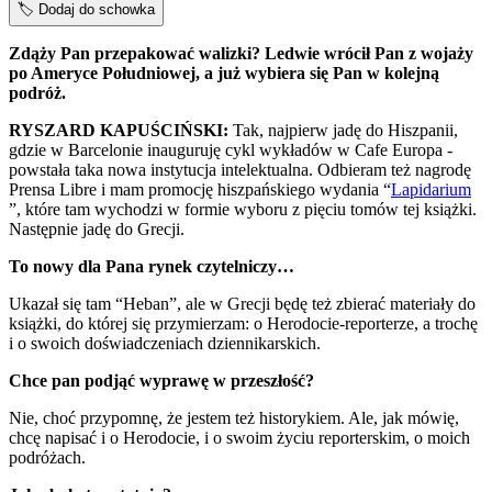
🏷️
Dodaj do schowka
Zdąży Pan przepakować walizki? Ledwie wrócił Pan z wojaży
po Ameryce Południowej, a już wybiera się Pan w kolejną
podróż.
RYSZARD KAPUŚCIŃSKI:
Tak, najpierw jadę do Hiszpanii,
gdzie w Barcelonie inauguruję cykl wykładów w Cafe Europa -
powstała taka nowa instytucja intelektualna. Odbieram też nagrodę
Prensa Libre i mam promocję hiszpańskiego wydania “
Lapidarium
”, które tam wychodzi w formie wyboru z pięciu tomów tej książki.
Następnie jadę do Grecji.
To nowy dla Pana rynek czytelniczy…
Ukazał się tam “Heban”, ale w Grecji będę też zbierać materiały do
książki, do której się przymierzam: o Herodocie-reporterze, a trochę
i o swoich doświadczeniach dziennikarskich.
Chce pan podjąć wyprawę w przeszłość?
Nie, choć przypomnę, że jestem też historykiem. Ale, jak mówię,
chcę napisać i o Herodocie, i o swoim życiu reporterskim, o moich
podróżach.