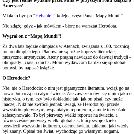
Czy jest realne wydanie przez Pana w przyszłym roku książki o
Ameryce?
Miała to być po “
Hebanie
”, kolejna część Pana “Mapy Mundi”.
Nie zdążę, gdyż - jak mówiłem - biorę na warsztat Herodota.
Wygrał on z “Mapą Mundi”!
Za dwa lata będzie olimpiada w Atenach, związana z 100. rocznicą
ruchu olimpijskiego. Planowane są różne imprezy literackie,
muzyczne, artystyczne. Ateny pragną nawiązać do dawnej tradycji -
olimpiady i ciała, i ducha. Moim wydawcom bardzo się spodobał
pomysł, by napisać książkę
O Herodocie?
Nie, nie o Herodocie; o nim jest gigantyczna literatura, wciąż go na
nowo tłumaczą na całym świecie. Ale zawsze mówi się o nim jako o
historyku, o tym, czy było dokładnie tak, jak on pisał, czy może
inaczej. Nikt nie zwrócił jednak uwagi, że Herodot był przede
wszystkim pierwszym, wspaniałym reporterem, a mnie to właśnie
zafascynowało. To był pierwszy wielki reporter na świecie, a
równocześnie pierwszy wielki globalista, który swoje dzieło
poświęcił wszystkim kulturom, całemu światu, takiemu, jaki wtedy
był znany. Opisał ten świat, wychodząc go własnymi nogami,