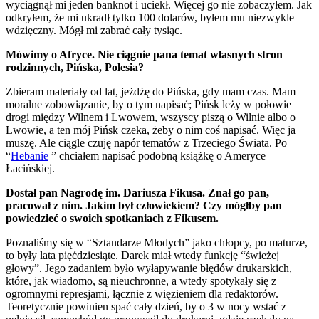
wyciągnął mi jeden banknot i uciekł. Więcej go nie zobaczyłem. Jak
odkryłem, że mi ukradł tylko 100 dolarów, byłem mu niezwykle
wdzięczny. Mógł mi zabrać cały tysiąc.
Mówimy o Afryce. Nie ciągnie pana temat własnych stron
rodzinnych, Pińska, Polesia?
Zbieram materiały od lat, jeżdżę do Pińska, gdy mam czas. Mam
moralne zobowiązanie, by o tym napisać; Pińsk leży w połowie
drogi między Wilnem i Lwowem, wszyscy piszą o Wilnie albo o
Lwowie, a ten mój Pińsk czeka, żeby o nim coś napisać. Więc ja
muszę. Ale ciągle czuję napór tematów z Trzeciego Świata. Po
“
Hebanie
” chciałem napisać podobną książkę o Ameryce
Łacińskiej.
Dostał pan Nagrodę im. Dariusza Fikusa. Znał go pan,
pracował z nim. Jakim był człowiekiem? Czy mógłby pan
powiedzieć o swoich spotkaniach z Fikusem.
Poznaliśmy się w “Sztandarze Młodych” jako chłopcy, po maturze,
to były lata pięćdziesiąte. Darek miał wtedy funkcję “świeżej
głowy”. Jego zadaniem było wyłapywanie błędów drukarskich,
które, jak wiadomo, są nieuchronne, a wtedy spotykały się z
ogromnymi represjami, łącznie z więzieniem dla redaktorów.
Teoretycznie powinien spać cały dzień, by o 3 w nocy wstać z