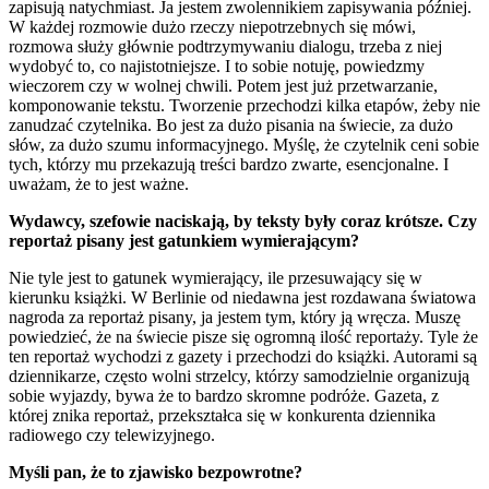
zapisują natychmiast. Ja jestem zwolennikiem zapisywania później.
W każdej rozmowie dużo rzeczy niepotrzebnych się mówi,
rozmowa służy głównie podtrzymywaniu dialogu, trzeba z niej
wydobyć to, co najistotniejsze. I to sobie notuję, powiedzmy
wieczorem czy w wolnej chwili. Potem jest już przetwarzanie,
komponowanie tekstu. Tworzenie przechodzi kilka etapów, żeby nie
zanudzać czytelnika. Bo jest za dużo pisania na świecie, za dużo
słów, za dużo szumu informacyjnego. Myślę, że czytelnik ceni sobie
tych, którzy mu przekazują treści bardzo zwarte, esencjonalne. I
uważam, że to jest ważne.
Wydawcy, szefowie naciskają, by teksty były coraz krótsze. Czy
reportaż pisany jest gatunkiem wymierającym?
Nie tyle jest to gatunek wymierający, ile przesuwający się w
kierunku książki. W Berlinie od niedawna jest rozdawana światowa
nagroda za reportaż pisany, ja jestem tym, który ją wręcza. Muszę
powiedzieć, że na świecie pisze się ogromną ilość reportaży. Tyle że
ten reportaż wychodzi z gazety i przechodzi do książki. Autorami są
dziennikarze, często wolni strzelcy, którzy samodzielnie organizują
sobie wyjazdy, bywa że to bardzo skromne podróże. Gazeta, z
której znika reportaż, przekształca się w konkurenta dziennika
radiowego czy telewizyjnego.
Myśli pan, że to zjawisko bezpowrotne?