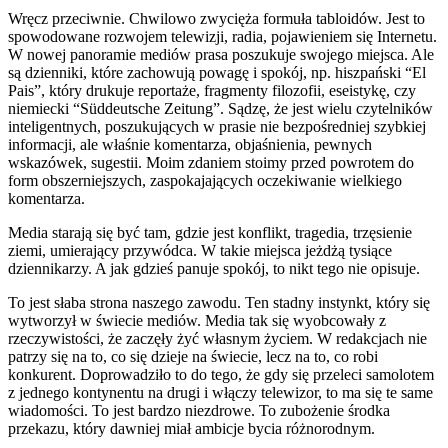
Wręcz przeciwnie. Chwilowo zwycięża formuła tabloidów. Jest to
spowodowane rozwojem telewizji, radia, pojawieniem się Internetu.
W nowej panoramie mediów prasa poszukuje swojego miejsca. Ale
są dzienniki, które zachowują powagę i spokój, np. hiszpański “El
Pais”, który drukuje reportaże, fragmenty filozofii, eseistykę, czy
niemiecki “Süddeutsche Zeitung”. Sądzę, że jest wielu czytelników
inteligentnych, poszukujących w prasie nie bezpośredniej szybkiej
informacji, ale właśnie komentarza, objaśnienia, pewnych
wskazówek, sugestii. Moim zdaniem stoimy przed powrotem do
form obszerniejszych, zaspokajających oczekiwanie wielkiego
komentarza.
Media starają się być tam, gdzie jest konflikt, tragedia, trzęsienie
ziemi, umierający przywódca. W takie miejsca jeżdżą tysiące
dziennikarzy. A jak gdzieś panuje spokój, to nikt tego nie opisuje.
To jest słaba strona naszego zawodu. Ten stadny instynkt, który się
wytworzył w świecie mediów. Media tak się wyobcowały z
rzeczywistości, że zaczęły żyć własnym życiem. W redakcjach nie
patrzy się na to, co się dzieje na świecie, lecz na to, co robi
konkurent. Doprowadziło to do tego, że gdy się przeleci samolotem
z jednego kontynentu na drugi i włączy telewizor, to ma się te same
wiadomości. To jest bardzo niezdrowe. To zubożenie środka
przekazu, który dawniej miał ambicje bycia różnorodnym.