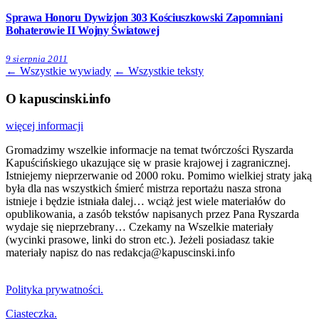
Sprawa Honoru Dywizjon 303 Kościuszkowski Zapomniani
Bohaterowie II Wojny Światowej
9 sierpnia 2011
← Wszystkie wywiady
← Wszystkie teksty
O kapuscinski.info
więcej informacji
Gromadzimy wszelkie informacje na temat twórczości Ryszarda
Kapuścińskiego ukazujące się w prasie krajowej i zagranicznej.
Istniejemy nieprzerwanie od 2000 roku. Pomimo wielkiej straty jaką
była dla nas wszystkich śmierć mistrza reportażu nasza strona
istnieje i będzie istniała dalej… wciąż jest wiele materiałów do
opublikowania, a zasób tekstów napisanych przez Pana Ryszarda
wydaje się nieprzebrany… Czekamy na Wszelkie materiały
(wycinki prasowe, linki do stron etc.). Jeżeli posiadasz takie
materiały napisz do nas redakcja@kapuscinski.info
Polityka prywatności.
Ciasteczka.