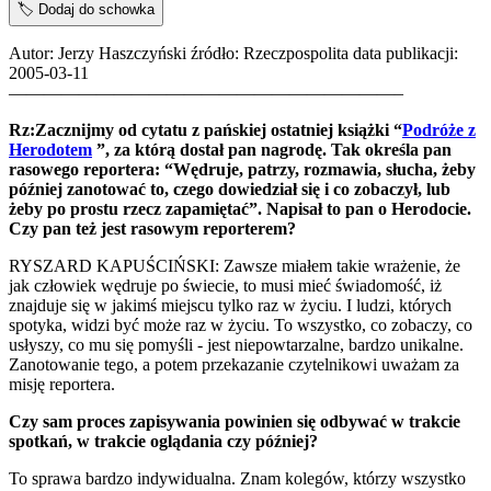
🏷️
Dodaj do schowka
Autor: Jerzy Haszczyński źródło: Rzeczpospolita data publikacji:
2005-03-11
——————————————————————–
Rz:Zacznijmy od cytatu z pańskiej ostatniej książki “
Podróże z
Herodotem
”, za którą dostał pan nagrodę. Tak określa pan
rasowego reportera: “Wędruje, patrzy, rozmawia, słucha, żeby
później zanotować to, czego dowiedział się i co zobaczył, lub
żeby po prostu rzecz zapamiętać”. Napisał to pan o Herodocie.
Czy pan też jest rasowym reporterem?
RYSZARD KAPUŚCIŃSKI: Zawsze miałem takie wrażenie, że
jak człowiek wędruje po świecie, to musi mieć świadomość, iż
znajduje się w jakimś miejscu tylko raz w życiu. I ludzi, których
spotyka, widzi być może raz w życiu. To wszystko, co zobaczy, co
usłyszy, co mu się pomyśli - jest niepowtarzalne, bardzo unikalne.
Zanotowanie tego, a potem przekazanie czytelnikowi uważam za
misję reportera.
Czy sam proces zapisywania powinien się odbywać w trakcie
spotkań, w trakcie oglądania czy później?
To sprawa bardzo indywidualna. Znam kolegów, którzy wszystko