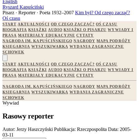
English
Ryszard Kapuściński
Pisarz · Reporter · Poeta
1932–2007
Kim był?
Od czego zacząć?
Oś czasu
START
AKTUALNOŚCI
OD CZEGO ZACZĄĆ?
OŚ CZASU
BIOGRAFIA
KSIĄŻKI
AUDIO
KSIĄŻKI O PISARZU
WYWIADY I
PRASA
MATERIAŁY EDUKACYJNE
CYTATY
NAGRODA IM. KAPUŚCIŃSKIEGO
NAGRODY
MAPA PODRÓŻY
KSIĘGARNIA
WYSZUKIWARKA
WYDANIA ZAGRANICZNE
SCHOWEK
START
AKTUALNOŚCI
OD CZEGO ZACZĄĆ?
OŚ CZASU
BIOGRAFIA
KSIĄŻKI
AUDIO
KSIĄŻKI O PISARZU
WYWIADY I
PRASA
MATERIAŁY EDUKACYJNE
CYTATY
NAGRODA IM. KAPUŚCIŃSKIEGO
NAGRODY
MAPA PODRÓŻY
KSIĘGARNIA
WYSZUKIWARKA
WYDANIA ZAGRANICZNE
SCHOWEK
Wywiad
Rasowy reporter
Autor:
Jerzy Haszczyński
Publikacja:
Rzeczpospolita
Data:
2005-
03-11