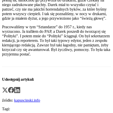
pełnią sił, samochód go przywoził do drukarni, gdzie czekały na
niego zadrukowane płachty. Darek miał to wszystko czytać i
patrzeć, czy nie ma jakichś horrendalnych byków, za które byśmy
potem wszyscy cierpieli. I tak się poznaliśmy, w nocy w drukarni,
gdzie ja miałem dyżur, a jego przywieziono jako “świeżą głowę”.
Pracowaliśmy w tym “Sztandarze” do 1957 r., kiedy nas
wyrzucono. Ja trafiłem do PAP, a Darek poszedł do tworzącej się
“Polityki”. I potem mnie do “Polityki” ściągnął. On był sekretarzem
redakcji, ja reporterem. To był taki typowy edytor, jeden z zespołu
kierującego redakcją. Zawsze był taki łagodny, nie pamiętam, żeby
krzyczał czy się awanturował. Był życzliwy, pomocny. To była taka
przyjemna postać.
Udostępnij artykuł:
źródło:
kapuscinski.info
Tagi: