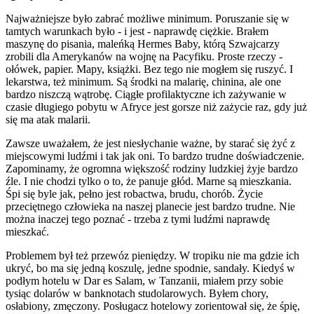
Najważniejsze było zabrać możliwe minimum. Poruszanie się w
tamtych warunkach było - i jest - naprawdę ciężkie. Brałem
maszynę do pisania, maleńką Hermes Baby, którą Szwajcarzy
zrobili dla Amerykanów na wojnę na Pacyfiku. Proste rzeczy -
ołówek, papier. Mapy, książki. Bez tego nie mogłem się ruszyć. I
lekarstwa, też minimum. Są środki na malarię, chinina, ale one
bardzo niszczą wątrobę. Ciągłe profilaktyczne ich zażywanie w
czasie długiego pobytu w Afryce jest gorsze niż zażycie raz, gdy już
się ma atak malarii.
Zawsze uważałem, że jest niesłychanie ważne, by starać się żyć z
miejscowymi ludźmi i tak jak oni. To bardzo trudne doświadczenie.
Zapominamy, że ogromna większość rodziny ludzkiej żyje bardzo
źle. I nie chodzi tylko o to, że panuje głód. Marne są mieszkania.
Śpi się byle jak, pełno jest robactwa, brudu, chorób. Życie
przeciętnego człowieka na naszej planecie jest bardzo trudne. Nie
można inaczej tego poznać - trzeba z tymi ludźmi naprawdę
mieszkać.
Problemem był też przewóz pieniędzy. W tropiku nie ma gdzie ich
ukryć, bo ma się jedną koszulę, jedne spodnie, sandały. Kiedyś w
podłym hotelu w Dar es Salam, w Tanzanii, miałem przy sobie
tysiąc dolarów w banknotach studolarowych. Byłem chory,
osłabiony, zmęczony. Posługacz hotelowy zorientował się, że śpię,