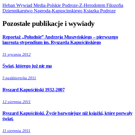
Heban
Wywiad
Media-Polskie
Podroze-Z-Herodotem
Filozofia
Dziennikarstwo
Nagroda-Kapuscinskiego
Ksiazka
Podroze
Pozostałe publikacje i wywiady
Reportaż „Południe” Andrzeja Muszyńskiego – pierwszego
laureata stypendium im. Ryszarda Kapuścińskiego
31 stycznia 2012
Świat, którego już nie ma
5 października 2011
Ryszard Kapuściński 1932-2007
12 sierpnia 2011
Ryszard Kapuściński. Życie barwniejsze niż książki, które porwały
świat.
11 sierpnia 2011