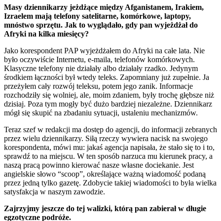
Masy dziennikarzy jeżdżące między Afganistanem, Irakiem,
Izraelem mają telefony satelitarne, komórkowe, laptopy,
mnóstwo sprzętu. Jak to wyglądało, gdy pan wyjeżdżał do
Afryki na kilka miesięcy?
Jako korespondent PAP wyjeżdżałem do Afryki na całe lata. Nie
było oczywiście Internetu, e-maila, telefonów komórkowych.
Klasyczne telefony nie działały albo działały rzadko. Jedynym
środkiem łączności był wtedy teleks. Zapomniany już zupełnie. Ja
przeżyłem cały rozwój teleksu, potem jego zanik. Informacje
rozchodziły się wolniej, ale, moim zdaniem, były trochę głębsze niż
dzisiaj. Poza tym mogły być dużo bardziej niezależne. Dziennikarz
mógł się skupić na zbadaniu sytuacji, ustaleniu mechanizmów.
Teraz szef w redakcji ma dostęp do agencji, do informacji zebranych
przez wielu dziennikarzy. Siłą rzeczy wywiera nacisk na swojego
korespondenta, mówi mu: jakaś agencja napisała, że stało się to i to,
sprawdź to na miejscu. W ten sposób narzuca mu kierunek pracy, a
naszą pracą powinno kierować nasze własne dociekanie. Jest
angielskie słowo “scoop”, określające ważną wiadomość podaną
przez jedną tylko gazetę. Zdobycie takiej wiadomości to była wielka
satysfakcja w naszym zawodzie.
Zajrzyjmy jeszcze do tej walizki, którą pan zabierał w długie
egzotyczne podróże.