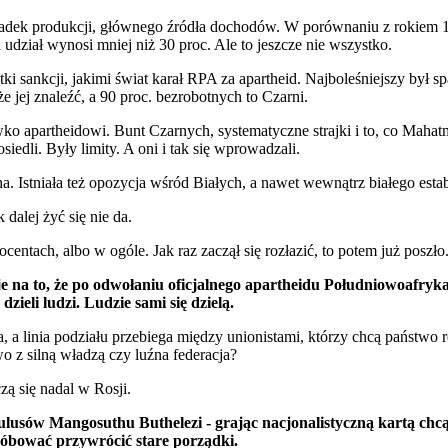
spadek produkcji, głównego źródła dochodów. W porównaniu z rokiem 
udział wynosi mniej niż 30 proc. Ale to jeszcze nie wszystko.
ki sankcji, jakimi świat karał RPA za apartheid. Najboleśniejszy był
e jej znaleźć, a 90 proc. bezrobotnych to Czarni.
ko apartheidowi. Bunt Czarnych, systematyczne strajki i to, co Mahat
edli. Były limity. A oni i tak się wprowadzali.
rna. Istniała też opozycja wśród Białych, a nawet wewnątrz białego esta
dalej żyć się nie da.
ntach, albo w ogóle. Jak raz zaczął się rozłazić, to potem już poszło
e na to, że po odwołaniu oficjalnego apartheidu Południowoafryka
zieli ludzi. Ludzie sami się dzielą.
wa, a linia podziału przebiega między unionistami, którzy chcą państwo
wo z silną władzą czy luźna federacja?
zą się nadal w Rosji.
Zulusów Mangosuthu Buthelezi - grając nacjonalistyczną kartą chcą 
próbować przywrócić stare porządki.