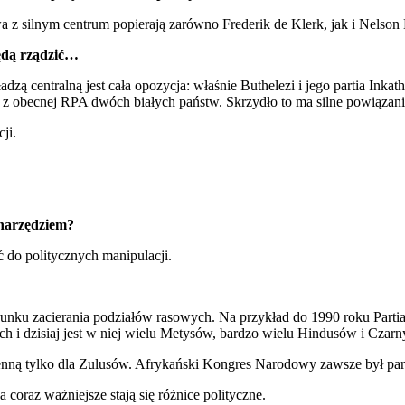
twa z silnym centrum popierają zarówno Frederik de Klerk, jak i Nels
będą rządzić…
zą centralną jest cała opozycja: właśnie Buthelezi i jego partia Inkat
z obecnej RPA dwóch białych państw. Skrzydło to ma silne powiązania 
ji.
 narzędziem?
 do politycznych manipulacji.
nku zacierania podziałów rasowych. Na przykład do 1990 roku Partia 
h i dzisiaj jest w niej wielu Metysów, bardzo wielu Hindusów i Czarny
ienną tylko dla Zulusów. Afrykański Kongres Narodowy zawsze był par
 coraz ważniejsze stają się różnice polityczne.