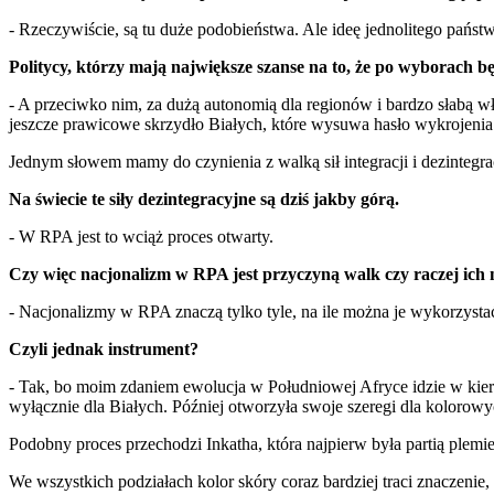
- Rzeczywiście, są tu duże podobieństwa. Ale ideę jednolitego pańs
Politycy, którzy mają największe szanse na to, że po wyborach 
- A przeciwko nim, za dużą autonomią dla regionów i bardzo słabą wład
jeszcze prawicowe skrzydło Białych, które wysuwa hasło wykrojenia 
Jednym słowem mamy do czynienia z walką sił integracji i dezintegrac
Na świecie te siły dezintegracyjne są dziś jakby górą.
- W RPA jest to wciąż proces otwarty.
Czy więc nacjonalizm w RPA jest przyczyną walk czy raczej ich
- Nacjonalizmy w RPA znaczą tylko tyle, na ile można je wykorzystać
Czyli jednak instrument?
- Tak, bo moim zdaniem ewolucja w Południowej Afryce idzie w kieru
wyłącznie dla Białych. Później otworzyła swoje szeregi dla kolorowyc
Podobny proces przechodzi Inkatha, która najpierw była partią plem
We wszystkich podziałach kolor skóry coraz bardziej traci znaczenie, a