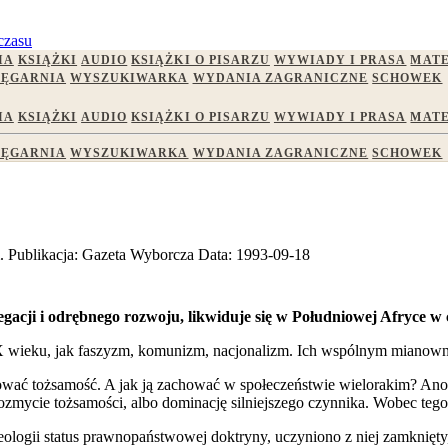
czasu
IA
KSIĄŻKI
AUDIO
KSIĄŻKI O PISARZU
WYWIADY I PRASA
MATE
IĘGARNIA
WYSZUKIWARKA
WYDANIA ZAGRANICZNE
SCHOWEK
IA
KSIĄŻKI
AUDIO
KSIĄŻKI O PISARZU
WYWIADY I PRASA
MATE
IĘGARNIA
WYSZUKIWARKA
WYDANIA ZAGRANICZNE
SCHOWEK
m.
Publikacja:
Gazeta Wyborcza
Data:
1993-09-18
egregacji i odrębnego rozwoju, likwiduje się w Południowej Afryce
XX wieku, jak faszyzm, komunizm, nacjonalizm. Ich wspólnym mianowni
hować tożsamość. A jak ją zachować w społeczeństwie wielorakim? Ano
zmycie tożsamości, albo dominację silniejszego czynnika. Wobec tego
logii status prawnopaństwowej doktryny, uczyniono z niej zamknięty, 