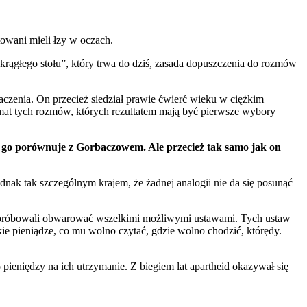
towani mieli łzy w oczach.
ągłego stołu”, który trwa do dziś, zasada dopuszczenia do rozmów
aczenia. On przecież siedział prawie ćwierć wieku w ciężkim
limat tych rozmów, których rezultatem mają być pierwsze wybory
ę go porównuje z Gorbaczowem. Ale przecież tak samo jak on
ednak tak szczególnym krajem, że żadnej analogii nie da się posunąć
ji próbowali obwarować wszelkimi możliwymi ustawami. Tych ustaw
kie pieniądze, co mu wolno czytać, gdzie wolno chodzić, którędy.
pieniędzy na ich utrzymanie. Z biegiem lat apartheid okazywał się