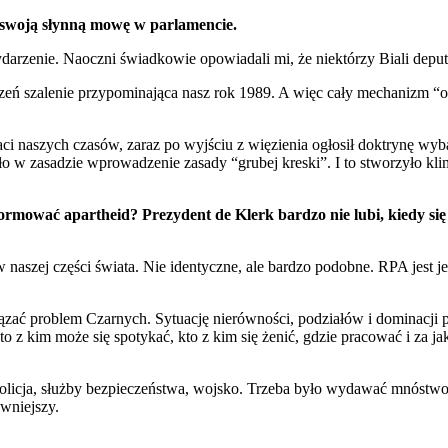
 swoją słynną mowę w parlamencie.
ydarzenie. Naoczni świadkowie opowiadali mi, że niektórzy Biali depu
ń szalenie przypominająca nasz rok 1989. A więc cały mechanizm “okr
ci naszych czasów, zaraz po wyjściu z więzienia ogłosił doktrynę wyb
yło w zasadzie wprowadzenie zasady “grubej kreski”. I to stworzyło k
ormować apartheid? Prezydent de Klerk bardzo nie lubi, kiedy si
 w naszej części świata. Nie identyczne, ale bardzo podobne. RPA jest j
wiązać problem Czarnych. Sytuację nierówności, podziałów i dominac
 z kim może się spotykać, kto z kim się żenić, gdzie pracować i za ja
, policja, służby bezpieczeństwa, wojsko. Trzeba było wydawać mnóstwo 
owniejszy.