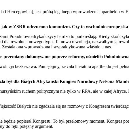
nia i Hercegowina], jest próbą legalnego wprowadzenia apartheidu w 
, jak w ZSRR odrzucono komunizm. Czy to wschodnioeuropejska 
Sami Południowoafrykańczycy bardzo to podkreślają. Kiedy skończyła
i dla rewolucji nowego typu. Ta nowa rewolucja, nazwałbym ją rewol
t. Została ona wprowadzona i wypraktykowana właśnie u nas.
yjne przemiany dokonywane poprzez reformy, ośmieliło Południow
olucja bezkrwawa. Pamiętajmy, że cała literatura apartheidu jest pełna
 zła był dla Białych Afrykański Kongres Narodowy Nelsona Mandeli.
m murzyńskim ruchem politycznym nie tylko w RPA, ale w całej Afryce.
iększość Białych nie zgadzała się na rozmowy z Kongresem twierdząc,
nie będzie popierał Kongresu. To był przełomowy moment. Kongres poz
ły do ręki potężny argument.