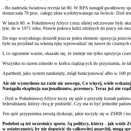
- Bo nadeszła światowa recesja lat 80. W RPA nastąpił gwałtowny 
dostarczała 79 proc. całego złota wydobywanego na świecie. Dziś ten 
W latach 80. w Południowej Afryce coraz silniej odczuwane były skut
tyle, ile w 1971 roku. Prawie połowa ludzi zdolnych do pracy nie moż
Do tego wszystkiego doszedł jeszcze jeden element: opozycja przeciw
było na przykład na własną rękę wprowadzać się nawet do czarnych osi
I, co ogromnie ważne, okazało się, że istnieje nie tylko opozycja cza
Wszystko to razem zmusiło w końcu rządzących do przyznania, że tak 
Apartheid, jako system zamknięty, mógł funkcjonować albo w 100 proce
Ale nie wymyślono na razie nic nowego. Co więcej, wiele wskazuj
Nastąpiła eksplozja nacjonalizmów, przemocy. Teraz już nie rząd d
- Dziś w Południowej Afryce toczy się spór o przyszły kształt państ
federalistami, którzy chcą je podzielić. Czy ma to być jednolite państ
Ten spór przypomina zresztą dyskusje, jakie toczyły się w ZSRR i toc
Podobni są też uczestnicy sporu. Są politycy, którzy - jak wódz 
w ostateczności, by nie dopuścić do całkowitej anarchii, mogą s