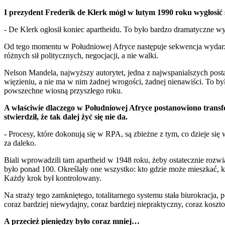
I prezydent Frederik de Klerk mógł w lutym 1990 roku wygłosić
- De Klerk ogłosił koniec apartheidu. To było bardzo dramatyczne w
Od tego momentu w Południowej Afryce następuje sekwencja wydarze
różnych sił politycznych, negocjacji, a nie walki.
Nelson Mandela, najwyższy autorytet, jedna z najwspanialszych posta
więzieniu, a nie ma w nim żadnej wrogości, żadnej nienawiści. To b
powszechne wiosną przyszłego roku.
A właściwie dlaczego w Południowej Afryce postanowiono transf
stwierdził, że tak dalej żyć się nie da.
- Procesy, które dokonują się w RPA, są zbieżne z tym, co dzieje się
za daleko.
Biali wprowadzili tam apartheid w 1948 roku, żeby ostatecznie roz
było ponad 100. Określały one wszystko: kto gdzie może mieszkać, kto
Każdy krok był kontrolowany.
Na straży tego zamkniętego, totalitarnego systemu stała biurokracja
coraz bardziej niewydajny, coraz bardziej niepraktyczny, coraz koszt
A przecież pieniędzy było coraz mniej…