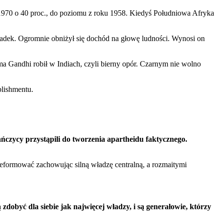
1970 o 40 proc., do poziomu z roku 1958. Kiedyś Południowa Afryka
 spadek. Ogromnie obniżył się dochód na głowę ludności. Wynosi on
ma Gandhi robił w Indiach, czyli bierny opór. Czarnym nie wolno
blishmentu.
.
ńczycy przystąpili do tworzenia apartheidu faktycznego.
 reformować zachowując silną władzę centralną, a rozmaitymi
zdobyć dla siebie jak najwięcej władzy, i są generałowie, którzy