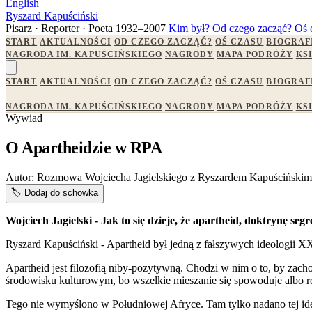
English
Ryszard Kapuściński
Pisarz · Reporter · Poeta
1932–2007
Kim był?
Od czego zacząć?
Oś 
START
AKTUALNOŚCI
OD CZEGO ZACZĄĆ?
OŚ CZASU
BIOGRAF
NAGRODA IM. KAPUŚCIŃSKIEGO
NAGRODY
MAPA PODRÓŻY
KS
START
AKTUALNOŚCI
OD CZEGO ZACZĄĆ?
OŚ CZASU
BIOGRAF
NAGRODA IM. KAPUŚCIŃSKIEGO
NAGRODY
MAPA PODRÓŻY
KS
Wywiad
O Apartheidzie w RPA
Autor:
Rozmowa Wojciecha Jagielskiego z Ryszardem Kapuściński
🏷️
Dodaj do schowka
Wojciech Jagielski - Jak to się dzieje, że apartheid, doktrynę s
Ryszard Kapuściński - Apartheid był jedną z fałszywych ideologii 
Apartheid jest filozofią niby-pozytywną. Chodzi w nim o to, by zac
środowisku kulturowym, bo wszelkie mieszanie się spowoduje albo ro
Tego nie wymyślono w Południowej Afryce. Tam tylko nadano tej ideo