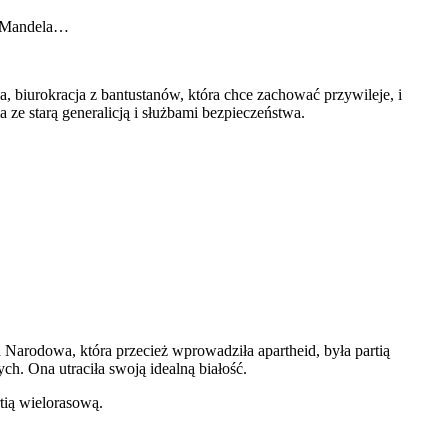
on Mandela…
ha, biurokracja z bantustanów, która chce zachować przywileje, i
ze starą generalicją i służbami bezpieczeństwa.
Narodowa, która przecież wprowadziła apartheid, była partią
ch. Ona utraciła swoją idealną białość.
tią wielorasową.