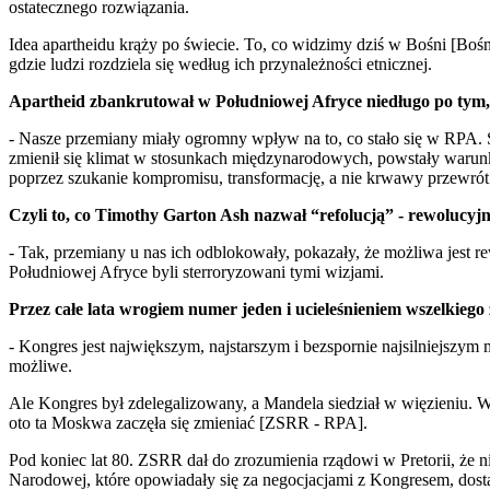
ostatecznego rozwiązania.
Idea apartheidu krąży po świecie. To, co widzimy dziś w Bośni [Boś
gdzie ludzi rozdziela się według ich przynależności etnicznej.
Apartheid zbankrutował w Południowej Afryce niedługo po tym
- Nasze przemiany miały ogromny wpływ na to, co stało się w RPA. 
zmienił się klimat w stosunkach międzynarodowych, powstały warunk
poprzez szukanie kompromisu, transformację, a nie krwawy przewró
Czyli to, co Timothy Garton Ash nazwał “refolucją” - rewoluc
- Tak, przemiany u nas ich odblokowały, pokazały, że możliwa jest rew
Południowej Afryce byli sterroryzowani tymi wizjami.
Przez całe lata wrogiem numer jeden i ucieleśnieniem wszelkiego
- Kongres jest największym, najstarszym i bezspornie najsilniejszy
możliwe.
Ale Kongres był zdelegalizowany, a Mandela siedział w więzieniu. W
oto ta Moskwa zaczęła się zmieniać [ZSRR - RPA].
Pod koniec lat 80. ZSRR dał do zrozumienia rządowi w Pretorii, że 
Narodowej, które opowiadały się za negocjacjami z Kongresem, dosta