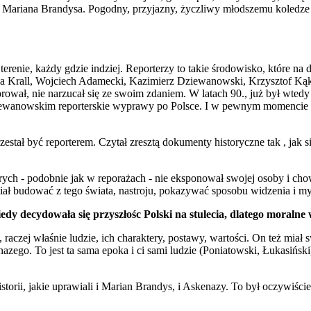
 Mariana Brandysa. Pogodny, przyjazny, życzliwy młodszemu koledze od
w terenie, każdy gdzie indziej. Reporterzy to takie środowisko, które na
na Krall, Wojciech Adamecki, Kazimierz Dziewanowski, Krzysztof Kąkol
orował, nie narzucał się ze swoim zdaniem. W latach 90., już był wte
ewanowskim reporterskie wyprawy po Polsce. I w pewnym momencie mów
zestał być reporterem. Czytał zresztą dokumenty historyczne tak , jak 
rych - podobnie jak w reporażach - nie eksponował swojej osoby i cho
miał budować z tego świata, nastroju, pokazywać sposobu widzenia i m
iedy decydowała się przyszłośc Polski na stulecia, dlatego moraln
kty, raczej właśnie ludzie, ich charaktery, postawy, wartości. On też mi
go. To jest ta sama epoka i ci sami ludzie (Poniatowski, Łukasiński), 
storii, jakie uprawiali i Marian Brandys, i Askenazy. To był oczywiście