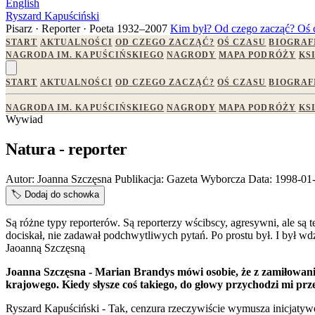
English
Ryszard Kapuściński
Pisarz · Reporter · Poeta
1932–2007
Kim był?
Od czego zacząć?
Oś 
START
AKTUALNOŚCI
OD CZEGO ZACZĄĆ?
OŚ CZASU
BIOGRAF
NAGRODA IM. KAPUŚCIŃSKIEGO
NAGRODY
MAPA PODRÓŻY
KS
START
AKTUALNOŚCI
OD CZEGO ZACZĄĆ?
OŚ CZASU
BIOGRAF
NAGRODA IM. KAPUŚCIŃSKIEGO
NAGRODY
MAPA PODRÓŻY
KS
Wywiad
Natura - reporter
Autor:
Joanna Szczęsna
Publikacja:
Gazeta Wyborcza
Data:
1998-01
🏷️
Dodaj do schowka
Są różne typy reporterów. Są reporterzy wścibscy, agresywni, ale są t
dociskał, nie zadawał podchwytliwych pytań. Po prostu był. I był
Jaoanną Szczęsną
Joanna Szczęsna - Marian Brandys mówi osobie, że z zamiłowania
krajowego. Kiedy słysze coś takiego, do głowy przychodzi mi p
Ryszard Kapuściński - Tak, cenzura rzeczywiście wymusza inicjatywę.