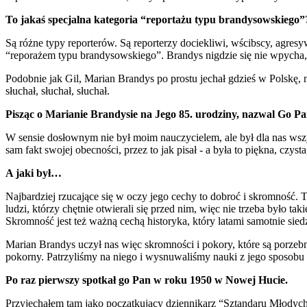
To jakaś specjalna kategoria “reportażu typu brandysowskiego”
Są różne typy reporterów. Są reporterzy dociekliwi, wścibscy, agresy
“reporażem typu brandysowskiego”. Brandys nigdzie się nie wpycha, n
Podobnie jak Gil, Marian Brandys po prostu jechał gdzieś w Polskę, 
słuchał, słuchał, słuchał.
Pisząc o Marianie Brandysie na Jego 85. urodziny, nazwal Go 
W sensie dosłownym nie był moim nauczycielem, ale był dla nas wszy
sam fakt swojej obecności, przez to jak pisał - a była to piękna, czysta
A jaki był…
Najbardziej rzucające się w oczy jego cechy to dobroć i skromność. T
ludzi, którzy chętnie otwierali się przed nim, więc nie trzeba było t
Skromność jest też ważną cechą historyka, który latami samotnie sied
Marian Brandys uczył nas więc skromności i pokory, które są porzebn
pokorny. Patrzyliśmy na niego i wysnuwaliśmy nauki z jego sposobu p
Po raz pierwszy spotkał go Pan w roku 1950 w Nowej Hucie.
Przyjechałem tam jako początkujący dziennikarz “Sztandaru Młodych”.