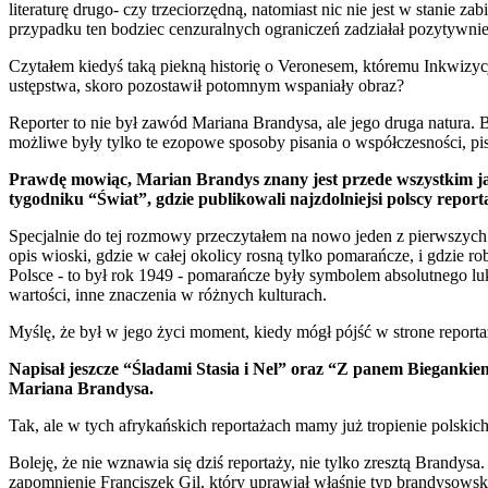
literaturę drugo- czy trzeciorzędną, natomiast nic nie jest w stanie z
przypadku ten bodziec cenzuralnych ograniczeń zadziałał pozytywnie
Czytałem kiedyś taką piekną historię o Veronesem, któremu Inkwizycja
ustępstwa, skoro pozostawił potomnym wspaniały obraz?
Reporter to nie był zawód Mariana Brandysa, ale jego druga natura. 
możliwe były tylko te ezopowe sposoby pisania o współczesności, pisz
Prawdę mowiąc, Marian Brandys znany jest przede wszystkim jak
tygodniku “Świat”, gdzie publikowali najzdolniejsi polscy reporta
Specjalnie do tej rozmowy przeczytałem na nowo jeden z pierwszych po
opis wioski, gdzie w całej okolicy rosną tylko pomarańcze, i gdzie
Polsce - to był rok 1949 - pomarańcze były symbolem absolutnego luk
wartości, inne znaczenia w różnych kulturach.
Myślę, że był w jego życi moment, kiedy mógł pójść w strone reportaż
Napisał jeszcze “Śladami Stasia i Nel” oraz “Z panem Biegankiem 
Mariana Brandysa.
Tak, ale w tych afrykańskich reportażach mamy już tropienie polskich
Boleję, że nie wznawia się dziś reportaży, nie tylko zresztą Brandy
zapomnienie Franciszek Gil, który uprawiał właśnie typ brandysows