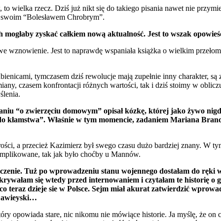
to wielka rzecz. Dziś już nikt się do takiego pisania nawet nie przymi
ze swoim “Bolesławem Chrobrym”.
h mogłaby zyskać całkiem nową aktualność. Jest to wszak opowieść
e wznowienie. Jest to naprawdę wspaniała książka o wielkim przełomie
ubienicami, tymczasem dziś rewolucje mają zupełnie inny charakter, są 
ny, czasem konfrontacji różnych wartości, tak i dziś stoimy w oblic
ślenia.
niu “o zwierzęciu domowym” opisał kózkę, której jako żywo nigdy
 do kłamstwa”. Właśnie w tym momencie, zadaniem Mariana Brandys
ości, a przecież Kazimierz był swego czasu dużo bardziej znany. W tym
omplikowane, tak jak było choćby u Mannów.
czenie. Tuż po wprowadzeniu stanu wojennego dostałam do ręki 
a ukrywałam się wtedy przed internowaniem i czytałam te historię 
 teraz dzieje sie w Polsce. Sejm miał akurat zatwierdzić wprowad
 Zawieyski…
który opowiada stare, nic nikomu nie mówiące historie. Ja myślę, że 