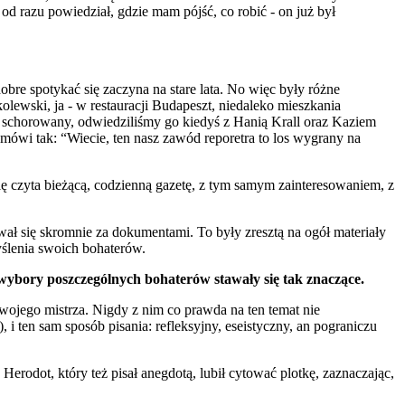
 razu powiedział, gdzie mam pójść, co robić - on już był
 dobre spotykać się zaczyna na stare lata. No więc były różne
ewski, ja - w restauracji Budapeszt, niedaleko mieszkania
dy schorowany, odwiedziliśmy go kiedyś z Hanią Krall oraz Kaziem
i tak: “Wiecie, ten nasz zawód reporetra to los wygrany na
się czyta bieżącą, codzienną gazetę, z tym samym zainteresowaniem, z
wał się skromnie za dokumentami. To były zresztą na ogół materiały
yślenia swoich bohaterów.
e wybory poszczególnych bohaterów stawały się tak znaczące.
ał swojego mistrza. Nigdy z nim co prawda na ten temat nie
i ten sam sposób pisania: refleksyjny, eseistyczny, an pograniczu
 Herodot, który też pisał anegdotą, lubił cytować plotkę, zaznaczając,