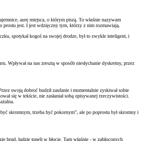
ą tajemnice, aurę miejsca, o którym piszą. To właśnie nazywam
prostu jest. I jest wdzięczny tym, którzy z nim rozmawiają.
u, spotykał kogoś na swojej drodze, był to zwykle inteligent, i
ru. Wpływał na nas zresztą w sposób niesłychanie dyskretny, przez
 Przez swoją dobroć budził zaufanie i momentalnie zyskiwał sobie
ował się w tekście, nie zasłaniał sobą opisywanej rzeczywistości.
ważalna.
ba być skromnym, trzeba być pokornym”, ale po poprostu był skromny i
ie brud, ludzie tonęli w błocie. Tam właśnie - w zabłoconych