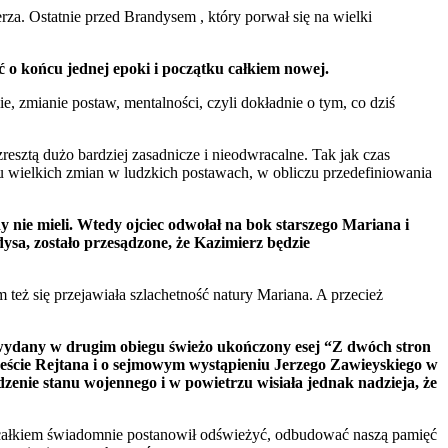
erza. Ostatnie przed Brandysem , który porwał się na wielki
 o końcu jednej epoki i początku całkiem nowej.
, zmianie postaw, mentalności, czyli dokładnie o tym, co dziś
zresztą dużo bardziej zasadnicze i nieodwracalne. Tak jak czas
zu wielkich zmian w ludzkich postawach, w obliczu przedefiniowania
 nie mieli. Wtedy ojciec odwołał na bok starszego Mariana i
a, zostało przesądzone, że Kazimierz będzie
 też się przejawiała szlachetność natury Mariana. A przecież
wydany w drugim obiegu świeżo ukończony esej “Z dwóch stron
o geście Rejtana i o sejmowym wystąpieniu Jerzego Zawieyskiego w
zenie stanu wojennego i w powietrzu wisiała jednak nadzieja, że
on całkiem świadomnie postanowił odświeżyć, odbudować naszą pamięć