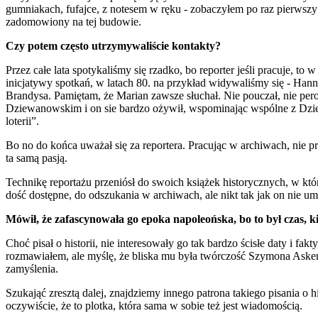
gumniakach, fufajce, z notesem w ręku - zobaczyłem po raz pierwszy
zadomowiony na tej budowie.
Czy potem często utrzymywaliście kontakty?
Przez całe lata spotykaliśmy się rzadko, bo reporter jeśli pracuje, to 
inicjatywy spotkań, w latach 80. na przykład widywaliśmy się - Han
Brandysa. Pamiętam, że Marian zawsze słuchał. Nie pouczał, nie per
Dziewanowskim i on sie bardzo ożywił, wspominając wspólne z Dzi
loterii”.
Bo no do końca uważał się za reportera. Pracując w archiwach, nie pr
ta samą pasją.
Technikę reportażu przeniósł do swoich książek historycznych, w któ
dość dostępne, do odszukania w archiwach, ale nikt tak jak on nie u
Mówił, że zafascynowała go epoka napoleońska, bo to był czas, k
Choć pisał o historii, nie interesowały go tak bardzo ścisłe daty i fa
rozmawiałem, ale myślę, że bliska mu była twórczość Szymona Askenaze
zamyślenia.
Szukająć zresztą dalej, znajdziemy innego patrona takiego pisania o hi
oczywiście, że to plotka, która sama w sobie też jest wiadomością.