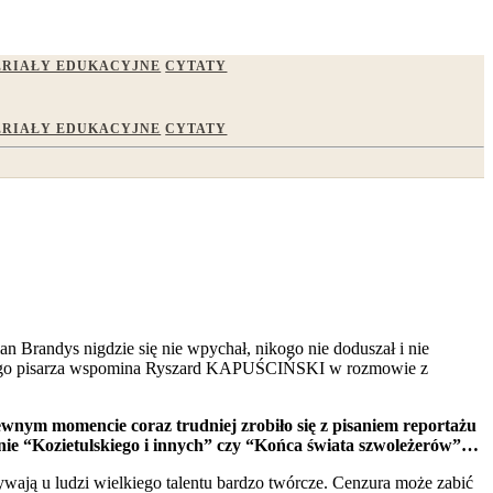
RIAŁY EDUKACYJNE
CYTATY
RIAŁY EDUKACYJNE
CYTATY
ian Brandys nigdzie się nie wpychał, nikogo nie doduszał i nie
bitnego pisarza wspomina Ryszard KAPUŚCIŃSKI w rozmowie z
ewnym momencie coraz trudniej zrobiło się z pisaniem reportażu
anie “Kozietulskiego i innych” czy “Końca świata szwoleżerów”…
ywają u ludzi wielkiego talentu bardzo twórcze. Cenzura może zabić