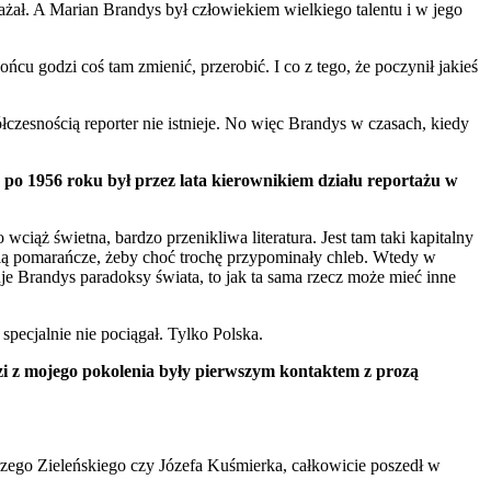
wyrażał. A Marian Brandys był człowiekiem wielkiego talentu i w jego
cu godzi coś tam zmienić, przerobić. I co z tego, że poczynił jakieś
czesnością reporter nie istnieje. No więc Brandys w czasach, kiedy
po 1956 roku był przez lata kierownikiem działu reportażu w
ciąż świetna, bardzo przenikliwa literatura. Jest tam taki kapitalny
solą pomarańcze, żeby choć trochę przypominały chleb. Wtedy w
je Brandys paradoksy świata, to jak ta sama rzecz może mieć inne
specjalnie nie pociągał. Tylko Polska.
udzi z mojego pokolenia były pierwszym kontaktem z prozą
erzego Zieleńskiego czy Józefa Kuśmierka, całkowicie poszedł w