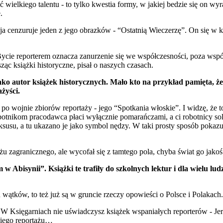
abić wielkiego talentu - to tylko kwestia formy, w jakiej bedzie się on 
.
 cenzuruje jeden z jego obrazków - “Ostatnią Wieczerzę”. On się w koń
Bycie reporterem oznacza zanurzenie się we współczesności, poza współ
ąc książki historyczne, pisał o naszych czasach.
o autor książek historycznych. Mało kto na przykład pamięta, że 
żyści.
 wojnie zbiorów reportaży - jego “Spotkania włoskie”. I widzę, że to w
 robotnikom pracodawca płaci wyłącznie pomarańczami, a ci robotnicy 
susu, a tu ukazano je jako symbol nędzy. W taki prosty sposób pokazu
u zagranicznego, ale wycofał się z tamtego pola, chyba świat go jakoś 
w Abisynii”. Książki te trafiły do szkolnych lektur i dla wielu l
 wątków, to też już są w gruncie rzeczy opowieści o Polsce i Polakach.
sa. W Księgarniach nie uświadczysz książek wspaniałych reporterów - J
kiego reportażu…