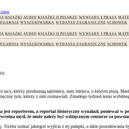
czasu
IA
KSIĄŻKI
AUDIO
KSIĄŻKI O PISARZU
WYWIADY I PRASA
MATE
IĘGARNIA
WYSZUKIWARKA
WYDANIA ZAGRANICZNE
SCHOWEK
IA
KSIĄŻKI
AUDIO
KSIĄŻKI O PISARZU
WYWIADY I PRASA
MATE
IĘGARNIA
WYSZUKIWARKA
WYDANIA ZAGRANICZNE
SCHOWEK
-01
eż tacy, którzy przekazują tajemnicę, aurę miejsca, o którym piszą. Mar
 wdzięczny tym, którzy z nim rozmawiali. Zmarłego tydzień temu wy
 jest reporterem, a reportaż historyczny wynalazł, ponieważ w p
rzewrotna myśl, że może należy być wdzięcznym cenzurze za powst
 Trzeba szukać jakiegoś wyjścia z tej pułapki, a takie poszukiwania b