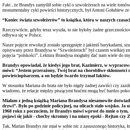
Fakt , że Brandys zamyślił sobie cykl o szwoleżerach na wiele tomów, 
monumentalny cykl powieści historycznych, był Antoni Gołubiew 
“Koniec świata szwoleżerów” to książka, która w naszych czasac
Rzeczywiście, gdyby teraz wyszła, to nie byłoby żadne grzecznościow
odbywa się w Polsce.
Nasze pojęcie rewolucji zostało sprzęgnięte z jakimiś barykadami, sz
opisywany przez Brandysa w “Szwoleżerach” był czasem wielkiej zmia
pojęcia “polskości”. Lektura Brandysa mogłaby dać nam wiele do my
Brandys opowiadał, że kiedyś jego brat, Kazimierz, w wypracowa
mówi: “Jestem przerażony, Twój brat na chorobliwe skłonności
powieściopisarzem, a on będzie twardo trzymał faktów.
W stosunku Mariana do brata nie było nigdy żadnej zawiści czy zazdr
wiadomo, że relacje między piszącymi braćmi mogą być bardzo pok
Miałam z jedną książką Mariana Brandysa niesamowite doświad
drzwi”. Było po godzinie policyjnej, na ulicach stało wojsko. J
1968 roku z poczuciem, że Brandys mówi wprost do mnie o tym, co
pojawi się jakiś - choćby skromny i na miarę epoki - Rejtan czy
Tak, Marian Brandys nie miał w sobie nic z zasuszonego historyka, 