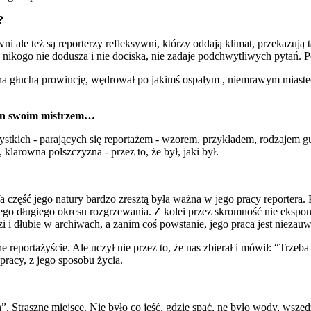
?
wni ale też są reporterzy refleksywni, którzy oddają klimat, przekazuj
ikogo nie dodusza i nie dociska, nie zadaje podchwytliwych pytań. Po 
na głuchą prowincję, wędrował po jakimś ospałym , niemrawym miasteczk
Pan swoim mistrzem…
stkich - parających się reportażem - wzorem, przykładem, rodzajem gu
, klarowna polszczyzna - przez to, że był, jaki był.
a część jego natury bardzo zresztą była ważna w jego pracy reportera.
akiego długiego okresu rozgrzewania. Z kolei przez skromność nie ekspon
zi i dłubie w archiwach, a zanim coś powstanie, jego praca jest niezau
e reportażyście. Ale uczył nie przez to, że nas zbierał i mówił: “Trze
racy, z jego sposobu życia.
 Straszne miejsce. Nie było co jeść, gdzie spać, ne było wody, wszędz