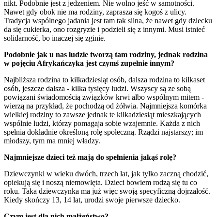
nikt. Podobnie jest z jedzeniem. Nie wolno jeść w samotności.
Nawet gdy obok nie ma rodziny, zaprasza się kogoś z ulicy.
Tradycja wspólnego jadania jest tam tak silna, że nawet gdy dziecku
da się cukierka, ono rozgryzie i podzieli się z innymi. Musi istnieć
solidarność, bo inaczej się zginie.
Podobnie jak u nas ludzie tworzą tam rodziny, jednak rodzina
w pojęciu Afrykańczyka jest czymś zupełnie innym?
Najbliższa rodzina to kilkadziesiąt osób, dalsza rodzina to kilkaset
osób, jeszcze dalsza - kilka tysięcy ludzi. Wszyscy są ze sobą
powiązani świadomością związków krwi albo wspólnym mitem -
wierzą na przykład, że pochodzą od żółwia. Najmniejsza komórka
wielkiej rodziny to zawsze jednak te kilkadziesiąt mieszkających
wspólnie ludzi, którzy pomagaja sobie wzajemnie. Każda z nich
spełnia dokładnie określoną rolę społeczną. Rządzi najstarszy; im
młodszy, tym ma mniej władzy.
Najmniejsze dzieci też mają do spełnienia jakąś rolę?
Dziewczynki w wieku dwóch, trzech lat, jak tylko zaczną chodzić,
opiekują się i noszą niemowlęta. Dzieci bowiem rodzą się tu co
roku. Taka dziewczynka ma już więc swoją specyficzną dojrzałość.
Kiedy skończy 13, 14 lat, urodzi swoje pierwsze dziecko.
Czym jest dla nich małżeństwo?