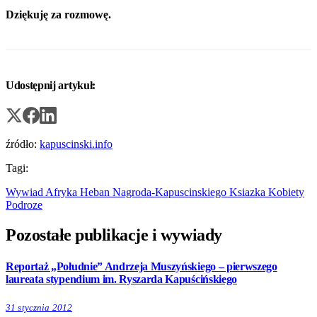
Dziękuję za rozmowę.
Udostępnij artykuł:
źródło:
kapuscinski.info
Tagi:
Wywiad
Afryka
Heban
Nagroda-Kapuscinskiego
Ksiazka
Kobiety
Podroze
Pozostałe publikacje i wywiady
Reportaż „Południe” Andrzeja Muszyńskiego – pierwszego
laureata stypendium im. Ryszarda Kapuścińskiego
31 stycznia 2012