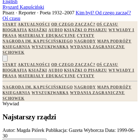
English
Ryszard Kapuściński
Pisarz · Reporter · Poeta
1932–2007
Kim był?
Od czego zacząć?
Oś czasu
START
AKTUALNOŚCI
OD CZEGO ZACZĄĆ?
OŚ CZASU
BIOGRAFIA
KSIĄŻKI
AUDIO
KSIĄŻKI O PISARZU
WYWIADY I
PRASA
MATERIAŁY EDUKACYJNE
CYTATY
NAGRODA IM. KAPUŚCIŃSKIEGO
NAGRODY
MAPA PODRÓŻY
KSIĘGARNIA
WYSZUKIWARKA
WYDANIA ZAGRANICZNE
SCHOWEK
START
AKTUALNOŚCI
OD CZEGO ZACZĄĆ?
OŚ CZASU
BIOGRAFIA
KSIĄŻKI
AUDIO
KSIĄŻKI O PISARZU
WYWIADY I
PRASA
MATERIAŁY EDUKACYJNE
CYTATY
NAGRODA IM. KAPUŚCIŃSKIEGO
NAGRODY
MAPA PODRÓŻY
KSIĘGARNIA
WYSZUKIWARKA
WYDANIA ZAGRANICZNE
SCHOWEK
Wywiad
Najstarszy rządzi
Autor:
Magda Piórek
Publikacja:
Gazeta Wyborcza
Data:
1999-06-
30