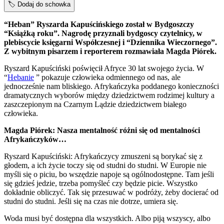
🏷️
Dodaj do schowka
“Heban” Ryszarda Kapuścińskiego został w Bydgoszczy
“Książką roku”. Nagrodę przyznali bydgoscy czytelnicy, w
plebiscycie księgarni Współczesnej i “Dziennika Wieczornego”.
Z wybitnym pisarzem i reporterem rozmawiała Magda Piórek.
Ryszard Kapuściński poświęcił Afryce 30 lat swojego życia. W
“
Hebanie
” pokazuje człowieka odmiennego od nas, ale
jednocześnie nam bliskiego. Afrykańczyka poddanego konieczności
dramatycznych wyborów między dziedzictwem rodzimej kultury a
zaszczepionym na Czarnym Lądzie dziedzictwem białego
człowieka.
Magda Piórek: Nasza mentalność różni się od mentalności
Afrykańczyków…
Ryszard Kapuściński: Afrykańczycy zmuszeni są borykać się z
głodem, a ich życie toczy się od studni do studni. W Europie nie
myśli się o piciu, bo wszędzie napoje są ogólnodostępne. Tam jeśli
się gdzieś jedzie, trzeba pomyśleć czy będzie picie. Wszystko
dokładnie obliczyć. Tak się przesuwać w podróży, żeby docierać od
studni do studni. Jeśli się na czas nie dotrze, umiera się.
Woda musi być dostępna dla wszystkich. Albo piją wszyscy, albo