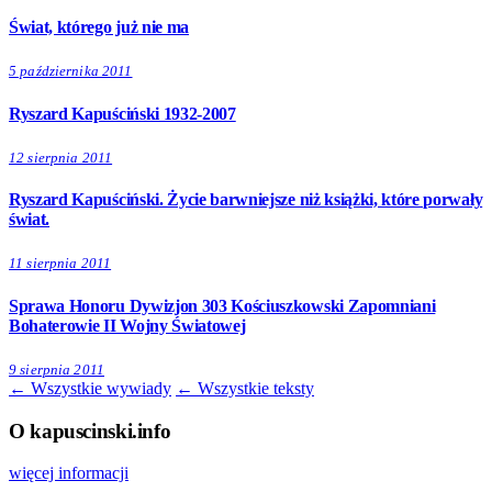
Świat, którego już nie ma
5 października 2011
Ryszard Kapuściński 1932-2007
12 sierpnia 2011
Ryszard Kapuściński. Życie barwniejsze niż książki, które porwały
świat.
11 sierpnia 2011
Sprawa Honoru Dywizjon 303 Kościuszkowski Zapomniani
Bohaterowie II Wojny Światowej
9 sierpnia 2011
← Wszystkie wywiady
← Wszystkie teksty
O kapuscinski.info
więcej informacji