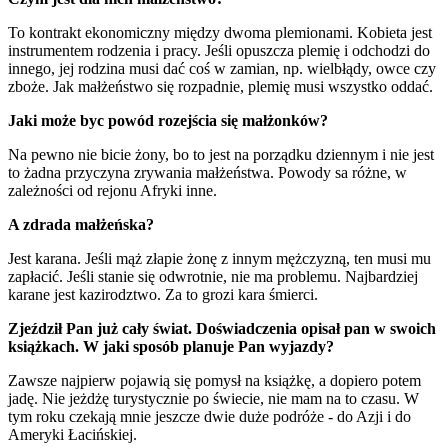
To kontrakt ekonomiczny między dwoma plemionami. Kobieta jest
instrumentem rodzenia i pracy. Jeśli opuszcza plemię i odchodzi do
innego, jej rodzina musi dać coś w zamian, np. wielbłądy, owce czy
zboże. Jak małżeństwo się rozpadnie, plemię musi wszystko oddać.
Jaki może byc powód rozejścia się małżonków?
Na pewno nie bicie żony, bo to jest na porządku dziennym i nie jest
to żadna przyczyna zrywania małżeństwa. Powody sa różne, w
zależności od rejonu Afryki inne.
A zdrada małżeńska?
Jest karana. Jeśli mąż złapie żonę z innym mężczyzną, ten musi mu
zapłacić. Jeśli stanie się odwrotnie, nie ma problemu. Najbardziej
karane jest kazirodztwo. Za to grozi kara śmierci.
Zjeździł Pan już cały świat. Doświadczenia opisał pan w swoich
książkach. W jaki sposób planuje Pan wyjazdy?
Zawsze najpierw pojawią się pomysł na książkę, a dopiero potem
jadę. Nie jeżdżę turystycznie po świecie, nie mam na to czasu. W
tym roku czekają mnie jeszcze dwie duże podróże - do Azji i do
Ameryki Łacińskiej.