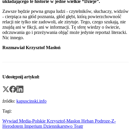
układającego te historie w jedne wielkie “Dzieje”.
Zawsze będzie pewna grupa ludzi - czytelników, słuchaczy, widzów
- cierpiąca na głód poznania, głód głębi, którą powierzchowność
relacji nie tylko nie zadowoli, ale zirytuje. Tego, czego szukają, nie
znajdą ani w fikcji, ani w informacji. Tę sferę wiedzy o świecie,
odczuwania go i przeżywania objąć może jedynie reportaż literacki.
Nic innego.
Rozmawiał Krzysztof Masłoń
Udostępnij artykuł:
źródło:
kapuscinski.info
Tagi:
Wywiad
Media-Polskie
Krzysztof-Maslon
Heban
Podroze-Z-
Herodotem
Imperium
Dziennikarstwo
Teatr