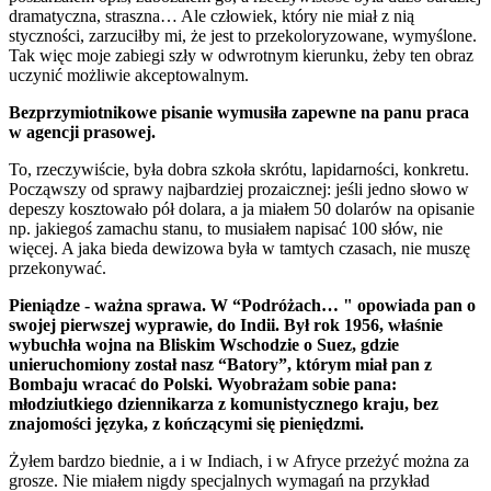
dramatyczna, straszna… Ale człowiek, który nie miał z nią
styczności, zarzuciłby mi, że jest to przekoloryzowane, wymyślone.
Tak więc moje zabiegi szły w odwrotnym kierunku, żeby ten obraz
uczynić możliwie akceptowalnym.
Bezprzymiotnikowe pisanie wymusiła zapewne na panu praca
w agencji prasowej.
To, rzeczywiście, była dobra szkoła skrótu, lapidarności, konkretu.
Począwszy od sprawy najbardziej prozaicznej: jeśli jedno słowo w
depeszy kosztowało pół dolara, a ja miałem 50 dolarów na opisanie
np. jakiegoś zamachu stanu, to musiałem napisać 100 słów, nie
więcej. A jaka bieda dewizowa była w tamtych czasach, nie muszę
przekonywać.
Pieniądze - ważna sprawa. W “Podróżach… " opowiada pan o
swojej pierwszej wyprawie, do Indii. Był rok 1956, właśnie
wybuchła wojna na Bliskim Wschodzie o Suez, gdzie
unieruchomiony został nasz “Batory”, którym miał pan z
Bombaju wracać do Polski. Wyobrażam sobie pana:
młodziutkiego dziennikarza z komunistycznego kraju, bez
znajomości języka, z kończącymi się pieniędzmi.
Żyłem bardzo biednie, a i w Indiach, i w Afryce przeżyć można za
grosze. Nie miałem nigdy specjalnych wymagań na przykład