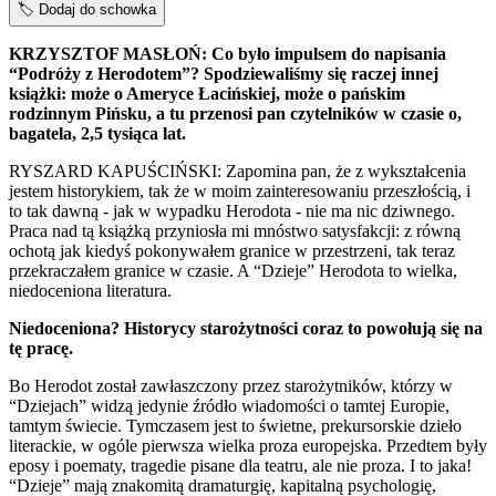
🏷️
Dodaj do schowka
KRZYSZTOF MASŁOŃ: Co było impulsem do napisania
“Podróży z Herodotem”? Spodziewaliśmy się raczej innej
książki: może o Ameryce Łacińskiej, może o pańskim
rodzinnym Pińsku, a tu przenosi pan czytelników w czasie o,
bagatela, 2,5 tysiąca lat.
RYSZARD KAPUŚCIŃSKI: Zapomina pan, że z wykształcenia
jestem historykiem, tak że w moim zainteresowaniu przeszłością, i
to tak dawną - jak w wypadku Herodota - nie ma nic dziwnego.
Praca nad tą książką przyniosła mi mnóstwo satysfakcji: z równą
ochotą jak kiedyś pokonywałem granice w przestrzeni, tak teraz
przekraczałem granice w czasie. A “Dzieje” Herodota to wielka,
niedoceniona literatura.
Niedoceniona? Historycy starożytności coraz to powołują się na
tę pracę.
Bo Herodot został zawłaszczony przez starożytników, którzy w
“Dziejach” widzą jedynie źródło wiadomości o tamtej Europie,
tamtym świecie. Tymczasem jest to świetne, prekursorskie dzieło
literackie, w ogóle pierwsza wielka proza europejska. Przedtem były
eposy i poematy, tragedie pisane dla teatru, ale nie proza. I to jaka!
“Dzieje” mają znakomitą dramaturgię, kapitalną psychologię,