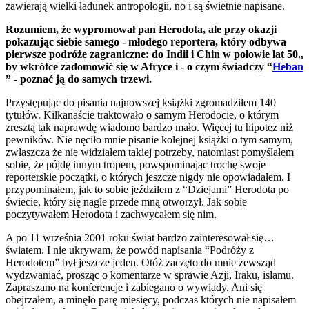
zawierają wielki ładunek antropologii, no i są świetnie napisane.
Rozumiem, że wypromował pan Herodota, ale przy okazji
pokazując siebie samego - młodego reportera, który odbywa
pierwsze podróże zagraniczne: do Indii i Chin w połowie lat 50.,
by wkrótce zadomowić się w Afryce i - o czym świadczy “
Heban
” - poznać ją do samych trzewi.
Przystępując do pisania najnowszej książki zgromadziłem 140
tytułów. Kilkanaście traktowało o samym Herodocie, o którym
zresztą tak naprawdę wiadomo bardzo mało. Więcej tu hipotez niż
pewników. Nie nęciło mnie pisanie kolejnej książki o tym samym,
zwłaszcza że nie widziałem takiej potrzeby, natomiast pomyślałem
sobie, że pójdę innym tropem, powspominając trochę swoje
reporterskie początki, o których jeszcze nigdy nie opowiadałem. I
przypominałem, jak to sobie jeździłem z “Dziejami” Herodota po
świecie, który się nagle przede mną otworzył. Jak sobie
poczytywałem Herodota i zachwycałem się nim.
A po 11 września 2001 roku świat bardzo zainteresował się…
światem. I nie ukrywam, że powód napisania “Podróży z
Herodotem” był jeszcze jeden. Otóż zaczęto do mnie zewsząd
wydzwaniać, prosząc o komentarze w sprawie Azji, Iraku, islamu.
Zapraszano na konferencje i zabiegano o wywiady. Ani się
obejrzałem, a minęło parę miesięcy, podczas których nie napisałem