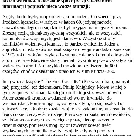
takich warunkach dać sobie spokój ze sprawdzaniem
informacji i popuścić nieco wodze fantazji?
Nigdy, bo to byłby mój koniec jako reportera. Co więcej, przy
środkach łączności w Afryce w latach 60. jedyną metodą
sprawdzenia tego, co się dzieje, był przyjazd na miejsce zdarzenia.
Zresztą cechą charakterystyczną wszystkich, ale to wszystkich
komunikatów wojennych, jest kłamstwo. Wszystkie strony
konfliktów wojennych kłamią, i to bardzo cynicznie. Jeden z
angielskich historyków napisał książkę o wojnie arabsko-izraelskiej
z 1972 roku, w której wykazał - sumując dane z komunikatów obu
stron - że przedstawiane straty niemal trzykrotnie przewyższały stan
walczących armii. Na przykład mówiono o zniszczeniu 600
czołgów, choć w działaniach brało ich w sumie udział 260.
Inną ważną książkę “The First Casualty” (Pierwsza ofiara) napisał
mój przyjaciel, też dziennikarz, Philip Knightley. Mowa w niej o
tym, że pierwszą ofiarą każdego konfliktu jest zawsze prawda.
Autor zestawił kronikę wydarzeń od wojny krymskiej do
wietnamskiej, konfrontując to, co było, z tym, co się pisało. To
zatrważające, jak obraz każdej wojny jest zakłamany w stosunku do
tego, co się rzeczywiście dzieje. Pierwszym działaniem dowódców,
sztabów wojskowych jest odcięcie prasy, niedopuszczenie
dziennikarzy, ponieważ mogliby oni zweryfikować treść
wydawanych komunikatów. Na wojnie jedynym pewnym