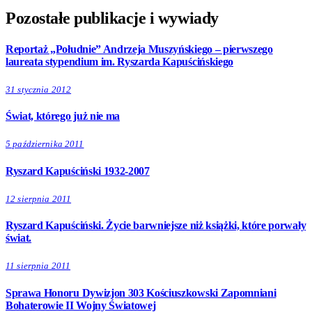
Pozostałe publikacje i wywiady
Reportaż „Południe” Andrzeja Muszyńskiego – pierwszego
laureata stypendium im. Ryszarda Kapuścińskiego
31 stycznia 2012
Świat, którego już nie ma
5 października 2011
Ryszard Kapuściński 1932-2007
12 sierpnia 2011
Ryszard Kapuściński. Życie barwniejsze niż książki, które porwały
świat.
11 sierpnia 2011
Sprawa Honoru Dywizjon 303 Kościuszkowski Zapomniani
Bohaterowie II Wojny Światowej