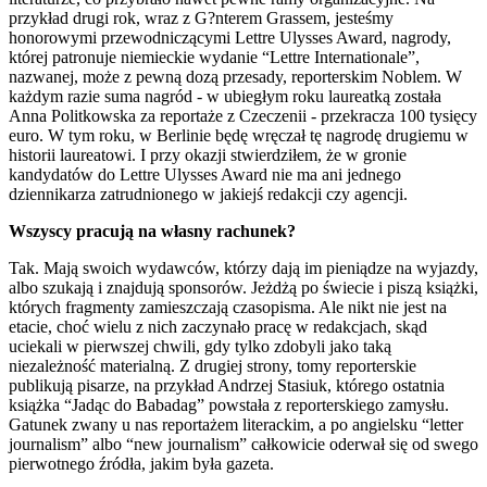
przykład drugi rok, wraz z G?nterem Grassem, jesteśmy
honorowymi przewodniczącymi Lettre Ulysses Award, nagrody,
której patronuje niemieckie wydanie “Lettre Internationale”,
nazwanej, może z pewną dozą przesady, reporterskim Noblem. W
każdym razie suma nagród - w ubiegłym roku laureatką została
Anna Politkowska za reportaże z Czeczenii - przekracza 100 tysięcy
euro. W tym roku, w Berlinie będę wręczał tę nagrodę drugiemu w
historii laureatowi. I przy okazji stwierdziłem, że w gronie
kandydatów do Lettre Ulysses Award nie ma ani jednego
dziennikarza zatrudnionego w jakiejś redakcji czy agencji.
Wszyscy pracują na własny rachunek?
Tak. Mają swoich wydawców, którzy dają im pieniądze na wyjazdy,
albo szukają i znajdują sponsorów. Jeżdżą po świecie i piszą książki,
których fragmenty zamieszczają czasopisma. Ale nikt nie jest na
etacie, choć wielu z nich zaczynało pracę w redakcjach, skąd
uciekali w pierwszej chwili, gdy tylko zdobyli jako taką
niezależność materialną. Z drugiej strony, tomy reporterskie
publikują pisarze, na przykład Andrzej Stasiuk, którego ostatnia
książka “Jadąc do Babadag” powstała z reporterskiego zamysłu.
Gatunek zwany u nas reportażem literackim, a po angielsku “letter
journalism” albo “new journalism” całkowicie oderwał się od swego
pierwotnego źródła, jakim była gazeta.