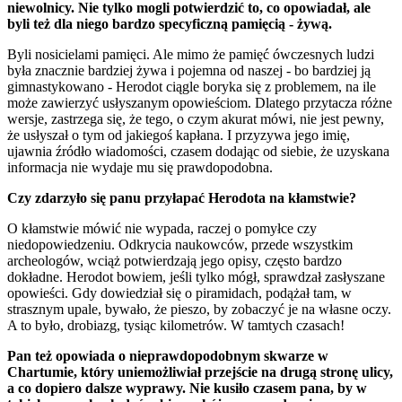
niewolnicy. Nie tylko mogli potwierdzić to, co opowiadał, ale
byli też dla niego bardzo specyficzną pamięcią - żywą.
Byli nosicielami pamięci. Ale mimo że pamięć ówczesnych ludzi
była znacznie bardziej żywa i pojemna od naszej - bo bardziej ją
gimnastykowano - Herodot ciągle boryka się z problemem, na ile
może zawierzyć usłyszanym opowieściom. Dlatego przytacza różne
wersje, zastrzega się, że tego, o czym akurat mówi, nie jest pewny,
że usłyszał o tym od jakiegoś kapłana. I przyzywa jego imię,
ujawnia źródło wiadomości, czasem dodając od siebie, że uzyskana
informacja nie wydaje mu się prawdopodobna.
Czy zdarzyło się panu przyłapać Herodota na kłamstwie?
O kłamstwie mówić nie wypada, raczej o pomyłce czy
niedopowiedzeniu. Odkrycia naukowców, przede wszystkim
archeologów, wciąż potwierdzają jego opisy, często bardzo
dokładne. Herodot bowiem, jeśli tylko mógł, sprawdzał zasłyszane
opowieści. Gdy dowiedział się o piramidach, podążał tam, w
strasznym upale, bywało, że pieszo, by zobaczyć je na własne oczy.
A to było, drobiazg, tysiąc kilometrów. W tamtych czasach!
Pan też opowiada o nieprawdopodobnym skwarze w
Chartumie, który uniemożliwiał przejście na drugą stronę ulicy,
a co dopiero dalsze wyprawy. Nie kusiło czasem pana, by w