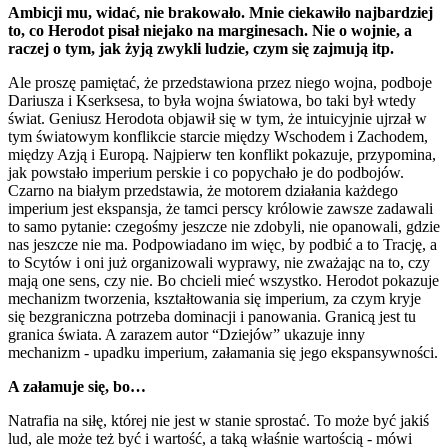
Ambicji mu, widać, nie brakowało. Mnie ciekawiło najbardziej
to, co Herodot pisał niejako na marginesach. Nie o wojnie, a
raczej o tym, jak żyją zwykli ludzie, czym się zajmują itp.
Ale proszę pamiętać, że przedstawiona przez niego wojna, podboje
Dariusza i Kserksesa, to była wojna światowa, bo taki był wtedy
świat. Geniusz Herodota objawił się w tym, że intuicyjnie ujrzał w
tym światowym konflikcie starcie między Wschodem i Zachodem,
między Azją i Europą. Najpierw ten konflikt pokazuje, przypomina,
jak powstało imperium perskie i co popychało je do podbojów.
Czarno na białym przedstawia, że motorem działania każdego
imperium jest ekspansja, że tamci perscy królowie zawsze zadawali
to samo pytanie: czegośmy jeszcze nie zdobyli, nie opanowali, gdzie
nas jeszcze nie ma. Podpowiadano im więc, by podbić a to Trację, a
to Scytów i oni już organizowali wyprawy, nie zważając na to, czy
mają one sens, czy nie. Bo chcieli mieć wszystko. Herodot pokazuje
mechanizm tworzenia, kształtowania się imperium, za czym kryje
się bezgraniczna potrzeba dominacji i panowania. Granicą jest tu
granica świata. A zarazem autor “Dziejów” ukazuje inny
mechanizm - upadku imperium, załamania się jego ekspansywności.
A załamuje się, bo…
Natrafia na siłę, której nie jest w stanie sprostać. To może być jakiś
lud, ale może też być i wartość, a taką właśnie wartością - mówi