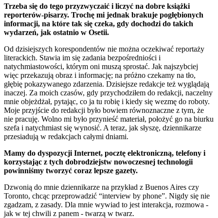
Trzeba się do tego przyzwyczaić i liczyć na dobre książki
reporterów-pisarzy. Trochę mi jednak brakuje pogłębionych
informacji, na które tak się czeka, gdy dochodzi do takich
wydarzeń, jak ostatnio w Osetii.
Od dzisiejszych korespondentów nie można oczekiwać reportaży
literackich. Stawia im się zadania bezpośredniości i
natychmiastowości, którym oni muszą sprostać. Jak najszybciej
więc przekazują obraz i informację; na próżno czekamy na tło,
głębię pokazywanego zdarzenia. Dzisiejsze redakcje też wyglądają
inaczej. Za moich czasów, gdy przychodziłem do redakcji, naczelny
mnie objeżdżał, pytając, co ja tu robię i kiedy się wezmę do roboty.
Moje przyjście do redakcji było bowiem równoznaczne z tym, że
nie pracuję. Wolno mi było przynieść materiał, położyć go na biurku
szefa i natychmiast się wynosić. A teraz, jak słyszę, dziennikarze
przesiadują w redakcjach całymi dniami.
Mamy do dyspozycji Internet, pocztę elektroniczną, telefony i
korzystając z tych dobrodziejstw nowoczesnej technologii
powinniśmy tworzyć coraz lepsze gazety.
Dzwonią do mnie dziennikarze na przykład z Buenos Aires czy
Toronto, chcąc przeprowadzić “interview by phone”. Nigdy się nie
zgadzam, z zasady. Dla mnie wywiad to jest interakcja, rozmowa -
jak w tej chwili z panem - twarzą w twarz.