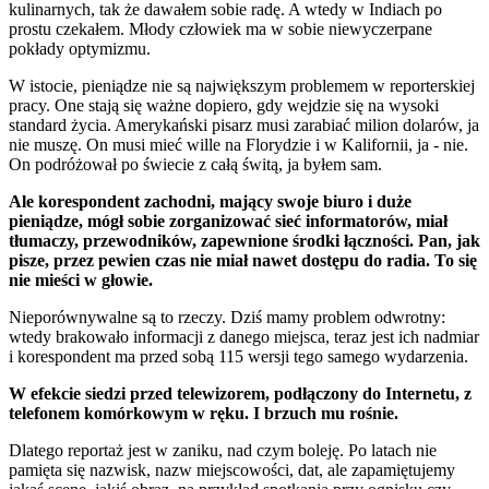
kulinarnych, tak że dawałem sobie radę. A wtedy w Indiach po
prostu czekałem. Młody człowiek ma w sobie niewyczerpane
pokłady optymizmu.
W istocie, pieniądze nie są największym problemem w reporterskiej
pracy. One stają się ważne dopiero, gdy wejdzie się na wysoki
standard życia. Amerykański pisarz musi zarabiać milion dolarów, ja
nie muszę. On musi mieć wille na Florydzie i w Kalifornii, ja - nie.
On podróżował po świecie z całą świtą, ja byłem sam.
Ale korespondent zachodni, mający swoje biuro i duże
pieniądze, mógł sobie zorganizować sieć informatorów, miał
tłumaczy, przewodników, zapewnione środki łączności. Pan, jak
pisze, przez pewien czas nie miał nawet dostępu do radia. To się
nie mieści w głowie.
Nieporównywalne są to rzeczy. Dziś mamy problem odwrotny:
wtedy brakowało informacji z danego miejsca, teraz jest ich nadmiar
i korespondent ma przed sobą 115 wersji tego samego wydarzenia.
W efekcie siedzi przed telewizorem, podłączony do Internetu, z
telefonem komórkowym w ręku. I brzuch mu rośnie.
Dlatego reportaż jest w zaniku, nad czym boleję. Po latach nie
pamięta się nazwisk, nazw miejscowości, dat, ale zapamiętujemy