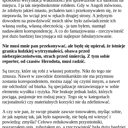
sposobem weryfikacji wiadomości jest sprawdzenie ich samemu na
miejscu. I ja tak niejednokrotnie robiłem. Gdy w Angoli mówiono,
że zdobyto jakieś miasto, jechałem tam i przekonywałem się, że to
nieprawda, bo wciąż jest w rękach drugiej strony. A jedynym
dowodem na prawdziwość moich słów było zaświadczenie ich
własną osobą, własną obecnością - ja tam byłem, stamtąd
nadawałem korespondencję. A co do fantazjowania - rzeczywistość
jest dużo bardziej fascynująca niż najlepsze fabularyzowanie.
Nie musi mnie pan przekonywać, ale będę się upierał, że istnieje
granica ludzkiej wytrzymałości, obawa przed
niebezpieczeństwem, strach przed śmiercią. Z tym sobie
reporter, od czasów Herodota, musi radzić.
Są rzeczy, które się robi z własnej potrzeby. Nikt do tego nie
zmusza. Nawet w zawodzie dziennikarskim nie ma przymusu
zostania korespondentem, można zająć się czymś innym, a nawet
nie odchodzić od biurka. Są specjalizacje niezawierające w sobie
elementu wysiłku i ryzyka. Nie brakuje jednak ludzi, których
pociąga, pasjonuje ten rodzaj pracy. Tego się w kategoriach
racjonalności czy materialnych korzyści nie da zdefiniować.
A czy wie pan, że swoje pisanie zawsze tonowałem, myśląc sobie,
że jak napiszę tak, jak było naprawdę, nie będą mi wierzyć i
powiedzą: zmyśla? Celowo redukowałem przymiotniki,
poszarzałem opis, zubożałem go, a rzeczywistość była dużo bardziej