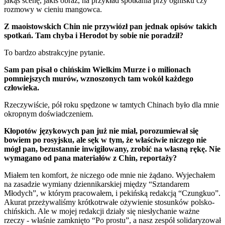
jakąś scenę, jakiś obraz, na przykład spotkania przy ognisku czy
rozmowy w cieniu mangowca.
Z maoistowskich Chin nie przywiózł pan jednak opisów takich
spotkań. Tam chyba i Herodot by sobie nie poradził?
To bardzo abstrakcyjne pytanie.
Sam pan pisał o chińskim Wielkim Murze i o milionach
pomniejszych murów, wznoszonych tam wokół każdego
człowieka.
Rzeczywiście, pół roku spędzone w tamtych Chinach było dla mnie
okropnym doświadczeniem.
Kłopotów językowych pan już nie miał, porozumiewał się
bowiem po rosyjsku, ale sęk w tym, że właściwie niczego nie
mógł pan, bezustannie inwigilowany, zrobić na własną rękę. Nie
wymagano od pana materiałów z Chin, reportaży?
Miałem ten komfort, że niczego ode mnie nie żądano. Wyjechałem
na zasadzie wymiany dziennikarskiej między “Sztandarem
Młodych”, w którym pracowałem, i pekińską redakcją “Czungkuo”.
Akurat przeżywaliśmy krótkotrwałe ożywienie stosunków polsko-
chińskich. Ale w mojej redakcji działy się niesłychanie ważne
rzeczy - właśnie zamknięto “Po prostu”, a nasz zespół solidaryzował