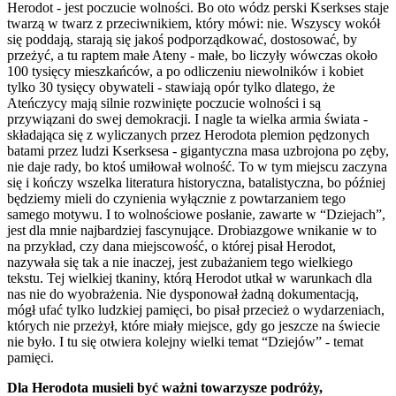
Herodot - jest poczucie wolności. Bo oto wódz perski Kserkses staje
twarzą w twarz z przeciwnikiem, który mówi: nie. Wszyscy wokół
się poddają, starają się jakoś podporządkować, dostosować, by
przeżyć, a tu raptem małe Ateny - małe, bo liczyły wówczas około
100 tysięcy mieszkańców, a po odliczeniu niewolników i kobiet
tylko 30 tysięcy obywateli - stawiają opór tylko dlatego, że
Ateńczycy mają silnie rozwinięte poczucie wolności i są
przywiązani do swej demokracji. I nagle ta wielka armia świata -
składająca się z wyliczanych przez Herodota plemion pędzonych
batami przez ludzi Kserksesa - gigantyczna masa uzbrojona po zęby,
nie daje rady, bo ktoś umiłował wolność. To w tym miejscu zaczyna
się i kończy wszelka literatura historyczna, batalistyczna, bo później
będziemy mieli do czynienia wyłącznie z powtarzaniem tego
samego motywu. I to wolnościowe posłanie, zawarte w “Dziejach”,
jest dla mnie najbardziej fascynujące. Drobiazgowe wnikanie w to
na przykład, czy dana miejscowość, o której pisał Herodot,
nazywała się tak a nie inaczej, jest zubażaniem tego wielkiego
tekstu. Tej wielkiej tkaniny, którą Herodot utkał w warunkach dla
nas nie do wyobrażenia. Nie dysponował żadną dokumentacją,
mógł ufać tylko ludzkiej pamięci, bo pisał przecież o wydarzeniach,
których nie przeżył, które miały miejsce, gdy go jeszcze na świecie
nie było. I tu się otwiera kolejny wielki temat “Dziejów” - temat
pamięci.
Dla Herodota musieli być ważni towarzysze podróży,