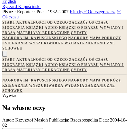
English
Ryszard Kapuściński
Pisarz · Reporter · Poeta
1932–2007
Kim był?
Od czego zacząć?
Oś czasu
START
AKTUALNOŚCI
OD CZEGO ZACZĄĆ?
OŚ CZASU
BIOGRAFIA
KSIĄŻKI
AUDIO
KSIĄŻKI O PISARZU
WYWIADY I
PRASA
MATERIAŁY EDUKACYJNE
CYTATY
NAGRODA IM. KAPUŚCIŃSKIEGO
NAGRODY
MAPA PODRÓŻY
KSIĘGARNIA
WYSZUKIWARKA
WYDANIA ZAGRANICZNE
SCHOWEK
START
AKTUALNOŚCI
OD CZEGO ZACZĄĆ?
OŚ CZASU
BIOGRAFIA
KSIĄŻKI
AUDIO
KSIĄŻKI O PISARZU
WYWIADY I
PRASA
MATERIAŁY EDUKACYJNE
CYTATY
NAGRODA IM. KAPUŚCIŃSKIEGO
NAGRODY
MAPA PODRÓŻY
KSIĘGARNIA
WYSZUKIWARKA
WYDANIA ZAGRANICZNE
SCHOWEK
Wywiad
Na własne oczy
Autor:
Krzysztof Masłoń
Publikacja:
Rzeczpospolita
Data:
2004-10-
02