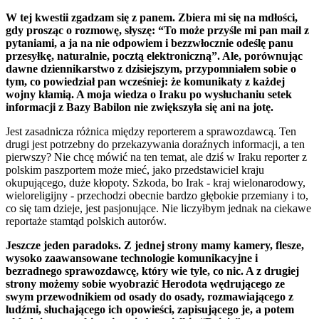
W tej kwestii zgadzam się z panem. Zbiera mi się na mdłości,
gdy prosząc o rozmowę, słyszę: “To może przyśle mi pan mail z
pytaniami, a ja na nie odpowiem i bezzwłocznie odeślę panu
przesyłkę, naturalnie, pocztą elektroniczną”. Ale, porównując
dawne dziennikarstwo z dzisiejszym, przypomniałem sobie o
tym, co powiedział pan wcześniej: że komunikaty z każdej
wojny kłamią. A moja wiedza o Iraku po wysłuchaniu setek
informacji z Bazy Babilon nie zwiększyła się ani na jotę.
Jest zasadnicza różnica między reporterem a sprawozdawcą. Ten
drugi jest potrzebny do przekazywania doraźnych informacji, a ten
pierwszy? Nie chcę mówić na ten temat, ale dziś w Iraku reporter z
polskim paszportem może mieć, jako przedstawiciel kraju
okupującego, duże kłopoty. Szkoda, bo Irak - kraj wielonarodowy,
wieloreligijny - przechodzi obecnie bardzo głębokie przemiany i to,
co się tam dzieje, jest pasjonujące. Nie liczyłbym jednak na ciekawe
reportaże stamtąd polskich autorów.
Jeszcze jeden paradoks. Z jednej strony mamy kamery, flesze,
wysoko zaawansowane technologie komunikacyjne i
bezradnego sprawozdawcę, który wie tyle, co nic. A z drugiej
strony możemy sobie wyobrazić Herodota wędrującego ze
swym przewodnikiem od osady do osady, rozmawiającego z
ludźmi, słuchającego ich opowieści, zapisującego je, a potem