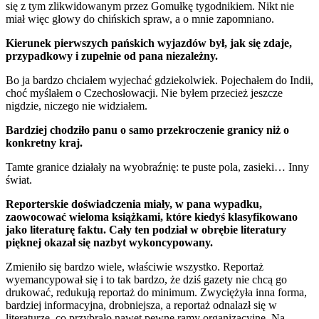
się z tym zlikwidowanym przez Gomułkę tygodnikiem. Nikt nie
miał więc głowy do chińskich spraw, a o mnie zapomniano.
Kierunek pierwszych pańskich wyjazdów był, jak się zdaje,
przypadkowy i zupełnie od pana niezależny.
Bo ja bardzo chciałem wyjechać gdziekolwiek. Pojechałem do Indii,
choć myślałem o Czechosłowacji. Nie byłem przecież jeszcze
nigdzie, niczego nie widziałem.
Bardziej chodziło panu o samo przekroczenie granicy niż o
konkretny kraj.
Tamte granice działały na wyobraźnię: te puste pola, zasieki… Inny
świat.
Reporterskie doświadczenia miały, w pana wypadku,
zaowocować wieloma książkami, które kiedyś klasyfikowano
jako literaturę faktu. Cały ten podział w obrębie literatury
pięknej okazał się nazbyt wykoncypowany.
Zmieniło się bardzo wiele, właściwie wszystko. Reportaż
wyemancypował się i to tak bardzo, że dziś gazety nie chcą go
drukować, redukują reportaż do minimum. Zwyciężyła inna forma,
bardziej informacyjna, drobniejsza, a reportaż odnalazł się w
literaturze, co przybrało nawet pewne ramy organizacyjne. Na