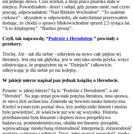
ani jednego słowa. Czas uciekał, a moja praca pisarska stała w
miejscu. Powiedziałem - dosyć i odtąd, gdy pytano mnie, nad czym
pracuję, odpowiadałem: “Nad Bliskim Wschodem”. “To szalenie
ciekawe” - słyszałem w odpowiedzi, ale natychmiast przerywałem
dodając, że chodzi o sprawy bliskowschodnie sprzed 2,5 tysiąca lat.
“A to dziękujemy”. “Bardzo proszę”.
Czyli, tak naprawdę, “
Podróże z Herodotem
” powstały z
przekory.
Trochę. Ale - tak dla siebie - odkryłem na nowo całe piękno tej
literatury. Jest ona tak głęboka, jest w niej taka uroda języka, wręcz
olśniewająca, że pogrążyłem się w “Dziejach” całkowicie,
odkrywając je dla siebie po raz kolejny.
W jakiejś mierze napisał pan jednak książkę o Herodocie.
Pytanie: w jakiej mierze? Są to “Podróże z Herodotem”, a nie
“Herodot”. Na jego temat powstała potężna literatura, inna sprawa,
że nieco dziś archaiczna. Zmieniła się bowiem nauka historyczna.
Kiedyś wystarczyło poznać dwa, trzy podręczniki historii i można
było powiedzieć, że właściwie już wie się wszystko. Historia
przedstawiana była linearnie i dopiero nowa perspektywa
badawcza, postmodernistyczna, obaliła ten linearny porządek,
wprowadzając niesłychaną różnorodność interpretacji, różnorodność
punktów widzenia i refleksji. Teraz, żeby poznać przeszłość, trzeba