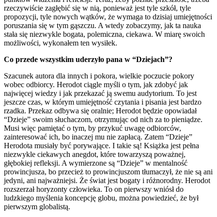
rzeczywiście zagłębić się w nią, ponieważ jest tyle szkół, tyle
propozycji, tyle nowych wątków, że wymaga to dzisiaj umiejętności
poruszania się w tym gąszczu. A wtedy zobaczymy, jak ta nauka
stała się niezwykle bogata, polemiczna, ciekawa. W miarę swoich
możliwości, wykonałem ten wysiłek.
Co przede wszystkim uderzyło pana w “Dziejach”?
Szacunek autora dla innych i pokora, wielkie poczucie pokory
wobec odbiorcy. Herodot ciągle myśli o tym, jak zdobyć jak
najwięcej wiedzy i jak przekazać ją swemu audytorium. To jest
jeszcze czas, w którym umiejętność czytania i pisania jest bardzo
rzadka. Przekaz odbywa się oralnie; Herodot będzie opowiadał
“Dzieje” swoim słuchaczom, otrzymując od nich za to pieniądze.
Musi więc pamiętać o tym, by przykuć uwagę odbiorców,
zainteresować ich, bo inaczej mu nie zapłacą. Zatem “Dzieje”
Herodota musiały być porywające. I takie są! Książka jest pełna
niezwykle ciekawych anegdot, które towarzyszą poważnej,
głębokiej refleksji. A wymierzone są “Dzieje” w mentalność
prowincjusza, bo przecież to prowincjuszom tłumaczył, że nie są ani
jedyni, ani najważniejsi. Że świat jest bogaty i różnorodny. Herodot
rozszerzał horyzonty człowieka. To on pierwszy wniósł do
ludzkiego myślenia koncepcję globu, można powiedzieć, że był
pierwszym globalistą.