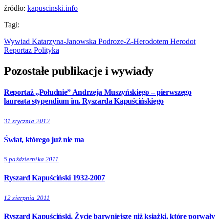
źródło:
kapuscinski.info
Tagi:
Wywiad
Katarzyna-Janowska
Podroze-Z-Herodotem
Herodot
Reportaz
Polityka
Pozostałe publikacje i wywiady
Reportaż „Południe” Andrzeja Muszyńskiego – pierwszego
laureata stypendium im. Ryszarda Kapuścińskiego
31 stycznia 2012
Świat, którego już nie ma
5 października 2011
Ryszard Kapuściński 1932-2007
12 sierpnia 2011
Ryszard Kapuściński. Życie barwniejsze niż książki, które porwały