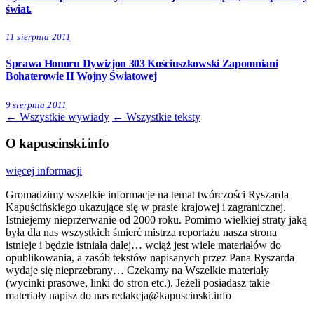
świat.
11 sierpnia 2011
Sprawa Honoru Dywizjon 303 Kościuszkowski Zapomniani
Bohaterowie II Wojny Światowej
9 sierpnia 2011
← Wszystkie wywiady
← Wszystkie teksty
O kapuscinski.info
więcej informacji
Gromadzimy wszelkie informacje na temat twórczości Ryszarda
Kapuścińskiego ukazujące się w prasie krajowej i zagranicznej.
Istniejemy nieprzerwanie od 2000 roku. Pomimo wielkiej straty jaką
była dla nas wszystkich śmierć mistrza reportażu nasza strona
istnieje i będzie istniała dalej… wciąż jest wiele materiałów do
opublikowania, a zasób tekstów napisanych przez Pana Ryszarda
wydaje się nieprzebrany… Czekamy na Wszelkie materiały
(wycinki prasowe, linki do stron etc.). Jeżeli posiadasz takie
materiały napisz do nas redakcja@kapuscinski.info