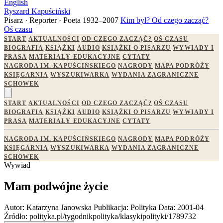
English
Ryszard Kapuściński
Pisarz · Reporter · Poeta
1932–2007
Kim był?
Od czego zacząć?
Oś czasu
START
AKTUALNOŚCI
OD CZEGO ZACZĄĆ?
OŚ CZASU
BIOGRAFIA
KSIĄŻKI
AUDIO
KSIĄŻKI O PISARZU
WYWIADY I
PRASA
MATERIAŁY EDUKACYJNE
CYTATY
NAGRODA IM. KAPUŚCIŃSKIEGO
NAGRODY
MAPA PODRÓŻY
KSIĘGARNIA
WYSZUKIWARKA
WYDANIA ZAGRANICZNE
SCHOWEK
START
AKTUALNOŚCI
OD CZEGO ZACZĄĆ?
OŚ CZASU
BIOGRAFIA
KSIĄŻKI
AUDIO
KSIĄŻKI O PISARZU
WYWIADY I
PRASA
MATERIAŁY EDUKACYJNE
CYTATY
NAGRODA IM. KAPUŚCIŃSKIEGO
NAGRODY
MAPA PODRÓŻY
KSIĘGARNIA
WYSZUKIWARKA
WYDANIA ZAGRANICZNE
SCHOWEK
Wywiad
Mam podwójne życie
Autor:
Katarzyna Janowska
Publikacja:
Polityka
Data:
2001-04
Źródło:
polityka.pl/tygodnikpolityka/klasykipolityki/1789732