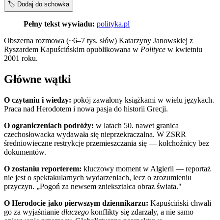
🏷️
Dodaj do schowka
Pełny tekst wywiadu:
polityka.pl
Obszerna rozmowa (~6–7 tys. słów) Katarzyny Janowskiej z
Ryszardem Kapuścińskim opublikowana w
Polityce
w kwietniu
2001 roku.
Główne wątki
O czytaniu i wiedzy:
pokój zawalony książkami w wielu językach.
Praca nad Herodotem i nowa pasja do historii Grecji.
O ograniczeniach podróży:
w latach 50. nawet granica
czechosłowacka wydawała się nieprzekraczalna. W ZSRR
średniowieczne restrykcje przemieszczania się — kołchoźnicy bez
dokumentów.
O zostaniu reporterem:
kluczowy moment w Algierii — reportaż
nie jest o spektakularnych wydarzeniach, lecz o zrozumieniu
przyczyn. „Pogoń za newsem zniekształca obraz świata."
O Herodocie jako pierwszym dziennikarzu:
Kapuściński chwali
go za wyjaśnianie
dlaczego
konflikty się zdarzały, a nie samo