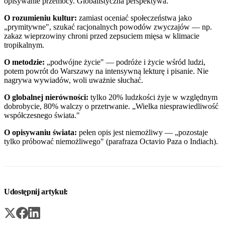
opisywanie przemocy. Globalistyczna perspektywa.
O rozumieniu kultur:
zamiast oceniać społeczeństwa jako
„prymitywne", szukać racjonalnych powodów zwyczajów — np.
zakaz wieprzowiny chroni przed zepsuciem mięsa w klimacie
tropikalnym.
O metodzie:
„podwójne życie" — podróże i życie wśród ludzi,
potem powrót do Warszawy na intensywną lekturę i pisanie. Nie
nagrywa wywiadów, woli uważnie słuchać.
O globalnej nierówności:
tylko 20% ludzkości żyje w względnym
dobrobycie, 80% walczy o przetrwanie. „Wielka niesprawiedliwość
współczesnego świata."
O opisywaniu świata:
pełen opis jest niemożliwy — „pozostaje
tylko próbować niemożliwego" (parafraza Octavio Paza o Indiach).
Udostępnij artykuł: