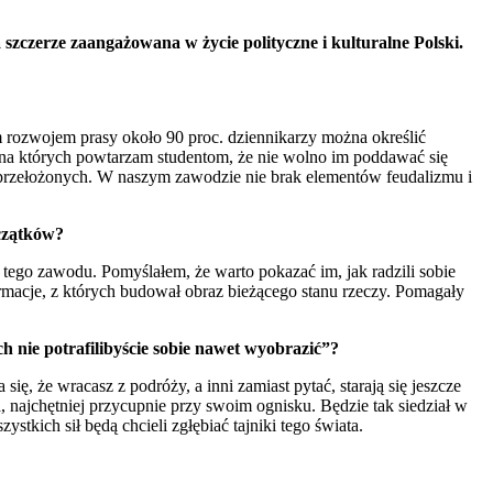
zczerze zaangażowana w życie polityczne i kulturalne Polski.
 rozwojem prasy około 90 proc. dziennikarzy można określić
 na których powtarzam studentom, że nie wolno im poddawać się
 przełożonych. W naszym zawodzie nie brak elementów feudalizmu i
oczątków?
ę tego zawodu. Pomyślałem, że warto pokazać im, jak radzili sobie
ormacje, z których budował obraz bieżącego stanu rzeczy. Pomagały
h nie potrafilibyście sobie nawet wyobrazić”?
się, że wracasz z podróży, a inni zamiast pytać, starają się jeszcze
a, najchętniej przycupnie przy swoim ognisku. Będzie tak siedział w
stkich sił będą chcieli zgłębiać tajniki tego świata.