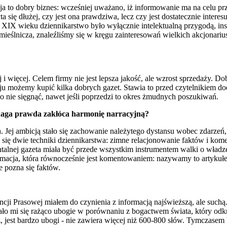
a to dobry biznes: wcześniej uważano, iż informowanie ma na celu prze
ię dłużej, czy jest ona prawdziwa, lecz czy jest dostatecznie interesuj
 XIX wieku dziennikarstwo było wyłącznie intelektualną przygodą, in
mieślnicza, znaleźliśmy się w kręgu zainteresowań wielkich akcjonarius
więcej. Celem firmy nie jest lepsza jakość, ale wzrost sprzedaży. Dob
aju możemy kupić kilka dobrych gazet. Stawia to przed czytelnikiem d
o nie sięgnąć, nawet jeśli poprzedzi to okres żmudnych poszukiwań.
e naga prawda zakłóca harmonię narracyjną?
a. Jej ambicją stało się zachowanie należytego dystansu wobec zdarze
się dwie techniki dziennikarstwa: zimne relacjonowanie faktów i kome
talnej gazeta miała być przede wszystkim instrumentem walki o władzę. 
formacja, która równocześnie jest komentowaniem: nazywamy to artykuł
e pozna się faktów.
ji Prasowej miałem do czynienia z informacją najświeższą, ale suchą.
o mi się rażąco ubogie w porównaniu z bogactwem świata, który odkry
, jest bardzo ubogi - nie zawiera więcej niż 600-800 słów. Tymczasem 