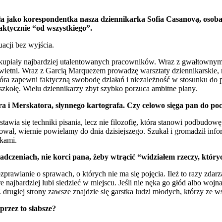
 jako korespondentka nasza dziennikarka Sofia Casanovą, osoba s
aktycznie “od wszystkiego”.
uacji bez wyjścia.
skupiały najbardziej utalentowanych pracowników. Wraz z gwałtownym
wietni. Wraz z Garcią Marquezem prowadzę warsztaty dziennikarskie,
óra zapewni faktyczną swobodę działań i niezależność w stosunku do
 szkołę. Wielu dziennikarzy zbyt szybko porzuca ambitne plany.
era i Merskatora, słynnego kartografa. Czy celowo sięga pan do p
awia się techniki pisania, lecz nie filozofię, która stanowi podbudow
ował, wiernie powielamy do dnia dzisiejszego. Szukał i gromadził inf
kami.
dczeniach, nie korci pana, żeby wtrącić “widziałem rzeczy, któryc
prawianie o sprawach, o których nie ma się pojęcia. Ileż to razy zdarza 
 najbardziej lubi siedzieć w miejscu. Jeśli nie nęka go głód albo wojn
rugiej strony zawsze znajdzie się garstka ludzi młodych, którzy ze wszy
przez to słabsze?