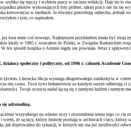
ów szybko się męczy i wybiera pracę w zaciszu redakcji. Daje im to 
przypadku pilotów wykonujących loty próbne, takiej pracy nie da się wy
wiska kierownicze w mediach. Ja również potrzebuję oddechu, jednak w
zeżyłem i tym, co napisałem.
 już kusi mnie coś nowego. Najlepszym przykładem miała być moja trylo
akże kiedy w 1985 r. wracałem do Polski, w Związku Radzieckim rozpo
 W ten sposób książka o Aminie nigdy nie powstała. Wraz z upływem lat
f, działacz społeczny i polityczny, od 1996 r. członek Academie 
m życiem. Literacka fikcja wymaga długotrwałego zamknięcia w czterec
tarcza mu czasu. Twoi żywi bohaterowie za każdym razem odbierają ci cz
żsamości. Twoje uczucia nadal łączą się z tamtymi ludźmi i tamtym mie
się adrenaliną.
zenia wszystkiego na własne oczy i zrozumienia sensu tego co cię otac
i wiem, że są tacy, którzy historię poznają w archiwach i tacy, którzy s
oria, jak doprowadza do sytuacji, w których nie ma już możliwości odwr