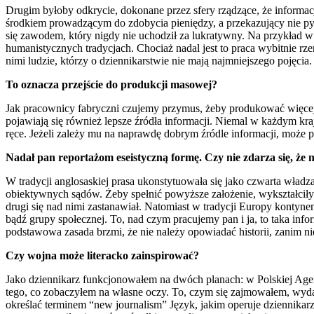
Drugim byłoby odkrycie, dokonane przez sfery rządzące, że informacj
środkiem prowadzącym do zdobycia pieniędzy, a przekazujący nie pyta s
się zawodem, który nigdy nie uchodził za lukratywny. Na przykład w
humanistycznych tradycjach. Chociaż nadal jest to praca wybitnie rze
nimi ludzie, którzy o dziennikarstwie nie mają najmniejszego pojęcia.
To oznacza przejście do produkcji masowej?
Jak pracownicy fabryczni czujemy przymus, żeby produkować więcej i 
pojawiają się również lepsze źródła informacji. Niemal w każdym kr
ręce. Jeżeli zależy mu na naprawdę dobrym źródle informacji, może p
Nadał pan reportażom eseistyczną formę. Czy nie zdarza się, ż
W tradycji anglosaskiej prasa ukonstytuowała się jako czwarta władz
obiektywnych sądów. Żeby spełnić powyższe założenie, wykształciły 
drugi się nad nimi zastanawiał. Natomiast w tradycji Europy kontynen
bądź grupy społecznej. To, nad czym pracujemy pan i ja, to taka in
podstawowa zasada brzmi, że nie należy opowiadać historii, zanim ni
Czy wojna może literacko zainspirować?
Jako dziennikarz funkcjonowałem na dwóch planach: w Polskiej Agenc
tego, co zobaczyłem na własne oczy. To, czym się zajmowałem, wydał
określać terminem “new journalism” Język, jakim operuje dziennikarz