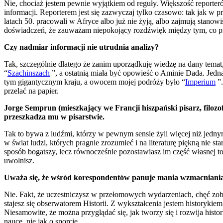
Nie, chociaż jestem pewnie wyjątkiem od reguły. Większość reporter
informacji. Reporterem jest się zazwyczaj tylko czasowo: tak jak w 
latach 50. pracowali w Afryce albo już nie żyją, albo zajmują stano
doświadczeń, że zauważam niepokojący rozdźwięk między tym, co pr
Czy nadmiar informacji nie utrudnia analizy?
Tak, szczególnie dlatego że zanim uporządkuję wiedzę na dany temat,
“
Szachinszach
”, a ostatnią miała być opowieść o Aminie Dada. Jedn
tym gigantycznym kraju, a owocem mojej podróży było “
Imperium
”.
przelać na papier.
Jorge Semprun (mieszkający we Francji hiszpański pisarz, filozo
przeszkadza mu w pisarstwie.
Tak to bywa z ludźmi, którzy w pewnym sensie żyli więcej niż jedny
w świat ludzi, których pragnie zrozumieć i na literaturę piękną nie s
sposób bogatszy, lecz równocześnie pozostawiasz im część własnej to
uwolnisz.
Uważa się, że wśród korespondentów panuje mania wzmacniania 
Nie. Fakt, że uczestniczysz w przełomowych wydarzeniach, chęć zobac
stajesz się obserwatorem Historii. Z wykształcenia jestem historykiem 
Niesamowite, że można przyglądać się, jak tworzy się i rozwija hist
nauce, nie jak o sporcie.