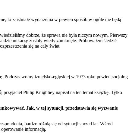
becne, to zaistniałe wydarzenia w pewien sposób w ogóle nie będą
 wiedzieliśmy dobrze, że sprawa nie była niczym nowym. Pierwszy
la dziennikarzy zostały wtedy zamknięte. Próbowałem śledzić
rozprzestrzenia się na cały świat.
dę. Podczas wojny izraelsko-egipskiej w 1973 roku pewien socjolog
przyjaciel Philip Knightiey napisał na ten temat książkę. Tylko
sunkowywać. Jak, w tej sytuacji, przedstawia się wyzwanie
pondenta, bardzo różnią się od sytuacji sprzed lat. Wśród
 operowanie informacją.