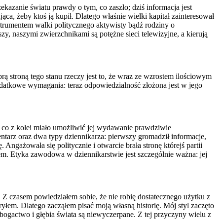
kazanie światu prawdy o tym, co zaszło; dziś informacja jest
ąca, żeby ktoś ją kupił. Dlatego właśnie wielki kapitał zainteresował
strumentem walki politycznego aktywisty bądź rodziny o
zy, naszymi zwierzchnikami są potężne sieci telewizyjne, a kierują
rą stroną tego stanu rzeczy jest to, że wraz ze wzrostem ilościowym
odatkowe wymagania: teraz odpowiedzialność złożona jest w jego
ń, co z kolei miało umożliwić jej wydawanie prawdziwie
ntarz oraz dwa typy dziennikarza: pierwszy gromadził informacje,
Angażowała się politycznie i otwarcie brała stronę którejś partii
em. Etyka zawodowa w dziennikarstwie jest szczególnie ważna: jej
 Z czasem powiedziałem sobie, że nie robię dostatecznego użytku z
łem. Dlatego zacząłem pisać moją własną historię. Mój styl zaczęto
bogactwo i głębia świata są niewyczerpane. Z tej przyczyny wielu z