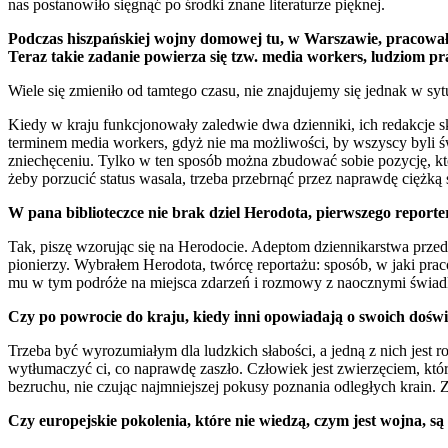
nas postanowiło sięgnąć po środki znane literaturze pięknej.
Podczas hiszpańskiej wojny domowej tu, w Warszawie, pracowała
Teraz takie zadanie powierza się tzw. media workers, ludziom pr
Wiele się zmieniło od tamtego czasu, nie znajdujemy się jednak w syt
Kiedy w kraju funkcjonowały zaledwie dwa dzienniki, ich redakcje 
terminem media workers, gdyż nie ma możliwości, by wszyscy byli ś
zniechęceniu. Tylko w ten sposób można zbudować sobie pozycję, kt
żeby porzucić status wasala, trzeba przebrnąć przez naprawdę ciężką
W pana biblioteczce nie brak dziel Herodota, pierwszego report
Tak, piszę wzorując się na Herodocie. Adeptom dziennikarstwa przedst
pionierzy. Wybrałem Herodota, twórcę reportażu: sposób, w jaki prac
mu w tym podróże na miejsca zdarzeń i rozmowy z naocznymi świad
Czy po powrocie do kraju, kiedy inni opowiadają o swoich doświa
Trzeba być wyrozumiałym dla ludzkich słabości, a jedną z nich jest roz
wytłumaczyć ci, co naprawdę zaszło. Człowiek jest zwierzęciem, które
bezruchu, nie czując najmniejszej pokusy poznania odległych krain. Z d
Czy europejskie pokolenia, które nie wiedzą, czym jest wojna, są 