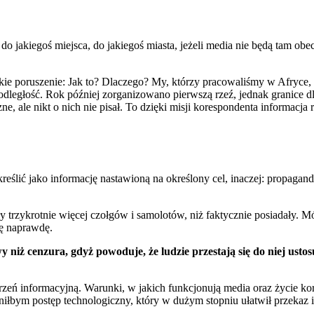
my do jakiegoś miejsca, do jakiegoś miasta, jeżeli media nie będą tam o
ie poruszenie: Jak to? Dlaczego? My, którzy pracowaliśmy w Afryce,
odległość. Rok później zorganizowano pierwszą rzeź, jednak granice d
zne, ale nikt o nich nie pisał. To dzięki misji korespondenta informacja 
eślić jako informację nastawioną na określony cel, inaczej: propagan
rzykrotnie więcej czołgów i samolotów, niż faktycznie posiadały. Mój 
ię naprawdę.
niż cenzura, gdyż powoduje, że ludzie przestają się do niej usto
 informacyjną. Warunki, w jakich funkcjonują media oraz życie kores
łbym postęp technologiczny, który w dużym stopniu ułatwił przekaz i