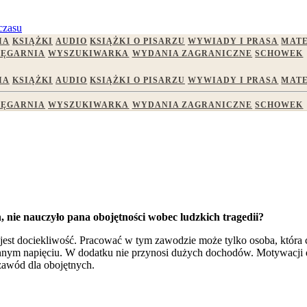
czasu
IA
KSIĄŻKI
AUDIO
KSIĄŻKI O PISARZU
WYWIADY I PRASA
MATE
IĘGARNIA
WYSZUKIWARKA
WYDANIA ZAGRANICZNE
SCHOWEK
IA
KSIĄŻKI
AUDIO
KSIĄŻKI O PISARZU
WYWIADY I PRASA
MATE
IĘGARNIA
WYSZUKIWARKA
WYDANIA ZAGRANICZNE
SCHOWEK
, nie nauczyło pana obojętności wobec ludzkich tragedii?
est dociekliwość. Pracować w tym zawodzie może tylko osoba, która ch
annym napięciu. W dodatku nie przynosi dużych dochodów. Motywacji d
 zawód dla obojętnych.