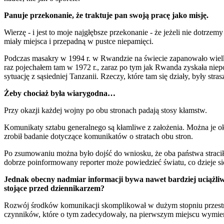
Panuje przekonanie, że traktuje pan swoją pracę jako misję.
Wierzę - i jest to moje najgłębsze przekonanie - że jeżeli nie dotrze
miały miejsca i przepadną w pustce niepamięci.
Podczas masakry w 1994 r. w Rwandzie na świecie zapanowało wielk
raz pojechałem tam w 1972 r., zaraz po tym jak Rwanda zyskała niep
sytuację z sąsiedniej Tanzanii. Rzeczy, które tam się działy, były stras
Żeby chociaż była wiarygodna…
Przy okazji każdej wojny po obu stronach padają stosy kłamstw.
Komunikaty sztabu generalnego są kłamliwe z założenia. Można je okr
zrobił badanie dotyczące komunikatów o stratach obu stron.
Po zsumowaniu można było dojść do wniosku, że oba państwa straciły t
dobrze poinformowany reporter może powiedzieć światu, co dzieje s
Jednak obecny nadmiar informacji bywa nawet bardziej uciążliwy 
stojące przed dziennikarzem?
Rozwój środków komunikacji skomplikował w dużym stopniu przestrzeń
czynników, które o tym zadecydowały, na pierwszym miejscu wymieni