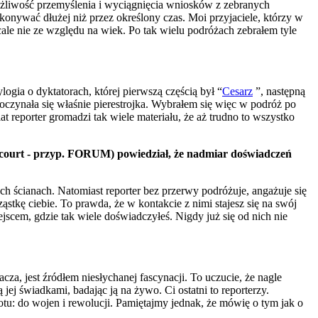
możliwość przemyślenia i wyciągnięcia wniosków z zebranych
konywać dłużej niż przez określony czas. Moi przyjaciele, którzy w
cale nie ze względu na wiek. Po tak wielu podróżach zebrałem tyle
gia o dyktatorach, której pierwszą częścią był “
Cesarz
”, następną
czynała się właśnie pierestrojka. Wybrałem się więc w podróż po
 reporter gromadzi tak wiele materiału, że aż trudno to wszystko
Goncourt - przyp. FORUM) powiedział, że nadmiar doświadczeń
h ścianach. Natomiast reporter bez przerwy podróżuje, angażuje się
ąstkę ciebie. To prawda, że w kontakcie z nimi stajesz się na swój
jscem, gdzie tak wiele doświadczyłeś. Nigdy już się od nich nie
za, jest źródłem niesłychanej fascynacji. To uczucie, że nagle
ą jej świadkami, badając ją na żywo. Ci ostatni to reporterzy.
otu: do wojen i rewolucji. Pamiętajmy jednak, że mówię o tym jak o