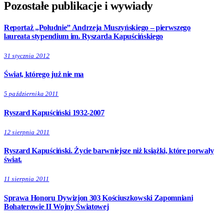
Pozostałe publikacje i wywiady
Reportaż „Południe” Andrzeja Muszyńskiego – pierwszego
laureata stypendium im. Ryszarda Kapuścińskiego
31 stycznia 2012
Świat, którego już nie ma
5 października 2011
Ryszard Kapuściński 1932-2007
12 sierpnia 2011
Ryszard Kapuściński. Życie barwniejsze niż książki, które porwały
świat.
11 sierpnia 2011
Sprawa Honoru Dywizjon 303 Kościuszkowski Zapomniani
Bohaterowie II Wojny Światowej