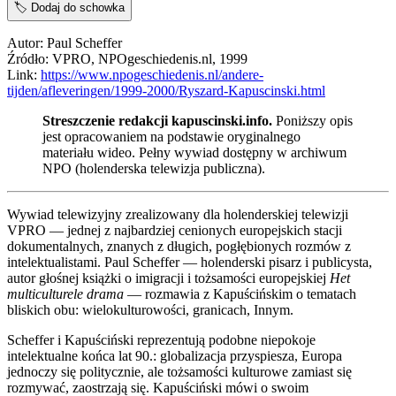
🏷️
Dodaj do schowka
Autor: Paul Scheffer
Źródło: VPRO, NPOgeschiedenis.nl, 1999
Link:
https://www.npogeschiedenis.nl/andere-
tijden/afleveringen/1999-2000/Ryszard-Kapuscinski.html
Streszczenie redakcji kapuscinski.info.
Poniższy opis
jest opracowaniem na podstawie oryginalnego
materiału wideo. Pełny wywiad dostępny w archiwum
NPO (holenderska telewizja publiczna).
Wywiad telewizyjny zrealizowany dla holenderskiej telewizji
VPRO — jednej z najbardziej cenionych europejskich stacji
dokumentalnych, znanych z długich, pogłębionych rozmów z
intelektualistami. Paul Scheffer — holenderski pisarz i publicysta,
autor głośnej książki o imigracji i tożsamości europejskiej
Het
multiculturele drama
— rozmawia z Kapuścińskim o tematach
bliskich obu: wielokulturowości, granicach, Innym.
Scheffer i Kapuściński reprezentują podobne niepokoje
intelektualne końca lat 90.: globalizacja przyspiesza, Europa
jednoczy się politycznie, ale tożsamości kulturowe zamiast się
rozmywać, zaostrzają się. Kapuściński mówi o swoim