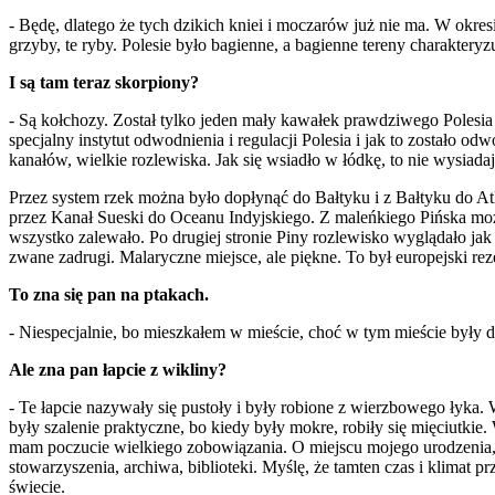
- Będę, dlatego że tych dzikich kniei i moczarów już nie ma. W okres
grzyby, te ryby. Polesie było bagienne, a bagienne tereny charaktery
I są tam teraz skorpiony?
- Są kołchozy. Został tylko jeden mały kawałek prawdziwego Polesia -
specjalny instytut odwodnienia i regulacji Polesia i jak to zostało 
kanałów, wielkie rozlewiska. Jak się wsiadło w łódkę, to nie wysia
Przez system rzek można było dopłynąć do Bałtyku i z Bałtyku do 
przez Kanał Sueski do Oceanu Indyjskiego. Z maleńkiego Pińska możn
wszystko zalewało. Po drugiej stronie Piny rozlewisko wyglądało jak
zwane zadrugi. Malaryczne miejsce, ale piękne. To był europejski rez
To zna się pan na ptakach.
- Niespecjalnie, bo mieszkałem w mieście, choć w tym mieście były d
Ale zna pan łapcie z wikliny?
- Te łapcie nazywały się pustoły i były robione z wierzbowego łyka. 
były szalenie praktyczne, bo kiedy były mokre, robiły się mięciutkie.
mam poczucie wielkiego zobowiązania. O miejscu mojego urodzenia, o t
stowarzyszenia, archiwa, biblioteki. Myślę, że tamten czas i klimat 
świecie.