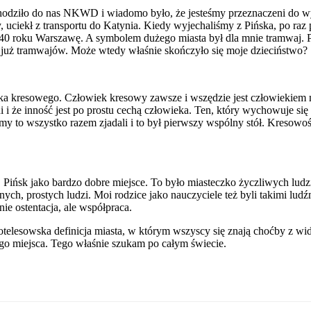
hodziło do nas NKWD i wiadomo było, że jesteśmy przeznaczeni do wy
 uciekł z transportu do Katynia. Kiedy wyjechaliśmy z Pińska, po raz 
40 roku Warszawę. A symbolem dużego miasta był dla mnie tramwaj. P
 już tramwajów. Może wtedy właśnie skończyło się moje dzieciństwo?
ieka kresowego. Człowiek kresowy zawsze i wszędzie jest człowiekie
ni i że inność jest po prostu cechą człowieka. Ten, który wychowuje 
śmy to wszystko razem zjadali i to był pierwszy wspólny stół. Kresowość
 Pińsk jako bardzo dobre miejsce. To było miasteczko życzliwych ludz
omnych, prostych ludzi. Moi rodzice jako nauczyciele też byli takimi 
ie ostentacja, ale współpraca.
totelesowska definicja miasta, w którym wszyscy się znają choćby z wid
 miejsca. Tego właśnie szukam po całym świecie.