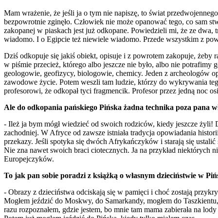
Mam wrażenie, że jeśli ja o tym nie napiszę, to świat przedwojennego 
bezpowrotnie zginęło. Człowiek nie może opanować tego, co sam stwo
zakopanej w piaskach jest już odkopane. Powiedzieli mi, że ze dwa, tr
wiadomo. I o Egipcie też niewiele wiadomo. Przede wszystkim z powo
Dziś odkopuje się jakiś obiekt, opisuje i z powrotem zakopuje, żeby ra
w piśmie przecież, którego albo jeszcze nie było, albo nie potrafimy
geologowie, geofizycy, biologowie, chemicy. Jeden z archeologów op
zawodowe życie. Potem weszli tam ludzie, którzy do wykrywania tego,
profesorowi, że odkopał tyci fragmencik. Profesor przez jedną noc os
Ale do odkopania pańskiego Pińska żadna technika poza pana wł
- Ileż ja bym mógł wiedzieć od swoich rodziców, kiedy jeszcze żyli!
zachodniej. W Afryce od zawsze istniała tradycja opowiadania histori
przekazy. Jeśli spotyka się dwóch Afrykańczyków i starają się ustali
Nie zna nawet swoich braci ciotecznych. Ja na przykład niektórych 
Europejczyków.
To jak pan sobie poradzi z książką o własnym dzieciństwie w Pi
- Obrazy z dzieciństwa odciskają się w pamięci i choć zostają przykry
Mogłem jeździć do Moskwy, do Samarkandy, mogłem do Taszkientu, al
razu rozpoznałem, gdzie jestem, bo mnie tam mama zabierała na lody 