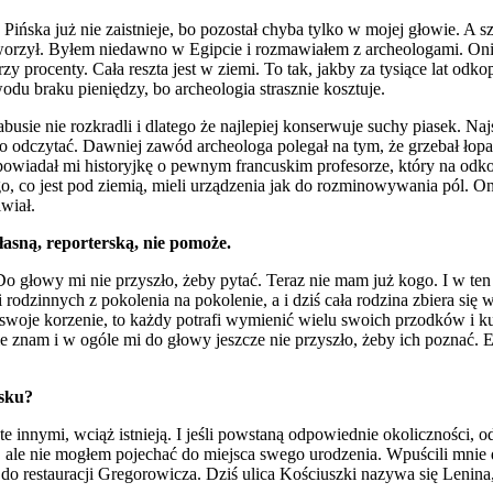
Pińska już nie zaistnieje, bo pozostał chyba tylko w mojej głowie. A s
rzył. Byłem niedawno w Egipcie i rozmawiałem z archeologami. Oni wc
zy procenty. Cała reszta jest w ziemi. To tak, jakby za tysiące lat odko
du braku pieniędzy, bo archeologia strasznie kosztuje.
busie nie rozkradli i dlatego że najlepiej konserwuje suchy piasek. Naj
 go odczytać. Dawniej zawód archeologa polegał na tym, że grzebał łop
owiadał mi historyjkę o pewnym francuskim profesorze, który na odkop
 co jest pod ziemią, mieli urządzenia jak do rozminowywania pól. Oni 
iwiał.
asną, reporterską, nie pomoże.
 Do głowy mi nie przyszło, żeby pytać. Teraz nie mam już kogo. I w ten
i rodzinnych z pokolenia na pokolenie, a i dziś cała rodzina zbiera si
ć swoje korzenie, to każdy potrafi wymienić wielu swoich przodków i ku
nie znam i w ogóle mi do głowy jeszcze nie przyszło, żeby ich poznać
ńsku?
te innymi, wciąż istnieją. I jeśli powstaną odpowiednie okoliczności, o
e nie mogłem pojechać do miejsca swego urodzenia. Wpuścili mnie do
do restauracji Gregorowicza. Dziś ulica Kościuszki nazywa się Lenina, 