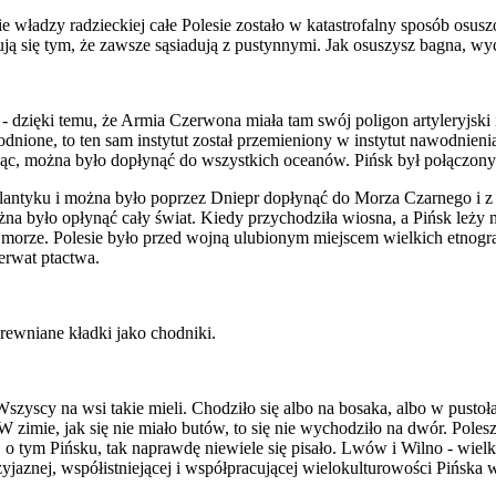
ie władzy radzieckiej całe Polesie zostało w katastrofalny sposób osus
zują się tym, że zawsze sąsiadują z pustynnymi. Jak osuszysz bagna, wy
 dzięki temu, że Armia Czerwona miała tam swój poligon artyleryjski i
odwodnione, to ten sam instytut został przemieniony w instytut nawodni
dając, można było dopłynąć do wszystkich oceanów. Pińsk był połączo
Atlantyku i można było poprzez Dniepr dopłynąć do Morza Czarnego i
a było opłynąć cały świat. Kiedy przychodziła wiosna, a Pińsk leży 
 morze. Polesie było przed wojną ulubionym miejscem wielkich etnograf
erwat ptactwa.
rewniane kładki jako chodniki.
Wszyscy na wsi takie mieli. Chodziło się albo na bosaka, albo w pusto
 W zimie, jak się nie miało butów, to się nie wychodziło na dwór. Pole
ym Pińsku, tak naprawdę niewiele się pisało. Lwów i Wilno - wielkie o
przyjaznej, współistniejącej i współpracującej wielokulturowości Pińsk