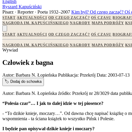
English
Ryszard Kapuściński
Pisarz · Reporter · Poeta
1932–2007
Kim był?
Od czego zacząć?
Oś 
START
AKTUALNOŚCI
OD CZEGO ZACZĄĆ?
OŚ CZASU
BIOGRAF
NAGRODA IM. KAPUŚCIŃSKIEGO
NAGRODY
MAPA PODRÓŻY
KS
START
AKTUALNOŚCI
OD CZEGO ZACZĄĆ?
OŚ CZASU
BIOGRAF
NAGRODA IM. KAPUŚCIŃSKIEGO
NAGRODY
MAPA PODRÓŻY
KS
Wywiad
Człowiek z bagna
Autor:
Barbara N. Łopieńska
Publikacja:
Przekrój
Data:
2003-07-13
🏷️
Dodaj do schowka
Autor: Barbara N. Łopieńska źródło: Przekrój nr 28/3029 data publik
“Polesia czar”… I jak to dalej idzie w tej piosence?
- “To dzikie knieje, moczary…”. Od dawna chcę napisać książkę o moi
wspomnienia - ta ściana książek to wszystko Pińsk i Polesie.
I będzie pan opisywał dzikie knieje i moczary?