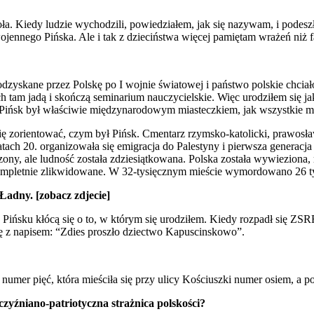
ła. Kiedy ludzie wychodzili, powiedziałem, jak się nazywam, i podeszło
ennego Pińska. Ale i tak z dzieciństwa więcej pamiętam wrażeń niż 
dzyskane przez Polskę po I wojnie światowej i państwo polskie chciało 
ech tam jadą i skończą seminarium nauczycielskie. Więc urodziłem się 
 Pińsk był właściwie międzynarodowym miasteczkiem, jak wszystkie mia
ę zorientować, czym był Pińsk. Cmentarz rzymsko-katolicki, prawosław
ach 20. organizowała się emigracja do Palestyny i pierwsza generacja 
rzony, ale ludność została zdziesiątkowana. Polska została wywiezio
 kompletnie zlikwidowane. W 32-tysięcznym mieście wymordowano 26 
Ładny. [zobacz zdjecie]
ku kłócą się o to, w którym się urodziłem. Kiedy rozpadł się ZSRR, c
cę z napisem: “Zdies proszło dziectwo Kapuscinskowo”.
mer pięć, która mieściła się przy ulicy Kościuszki numer osiem, a po
yźniano-patriotyczna strażnica polskości?