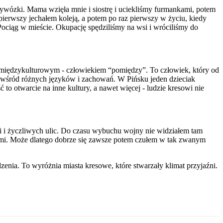
wózki. Mama wzięła mnie i siostrę i uciekliśmy furmankami, potem
pierwszy jechałem koleją, a potem po raz pierwszy w życiu, kiedy
ociąg w mieście. Okupację spędziliśmy na wsi i wróciliśmy do
m międzykulturowym - człowiekiem “pomiędzy”. To człowiek, który od
się wśród różnych języków i zachowań. W Pińsku jeden dzieciak
 to otwarcie na inne kultury, a nawet więcej - ludzie kresowi nie
i i życzliwych ulic. Do czasu wybuchu wojny nie widziałem tam
ludźmi. Może dlatego dobrze się zawsze potem czułem w tak zwanym
zenia. To wyróżnia miasta kresowe, które stwarzały klimat przyjaźni.