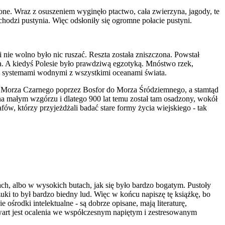
zone. Wraz z osuszeniem wyginęło ptactwo, cała zwierzyna, jagody, te
chodzi pustynia. Więc odsłoniły się ogromne połacie pustyni.
 nie wolno było nic ruszać. Reszta została zniszczona. Powstał
enia. A kiedyś Polesie było prawdziwą egzotyką. Mnóstwo rzek,
ny systemami wodnymi z wszystkimi oceanami świata.
 z Morza Czarnego poprzez Bosfor do Morza Śródziemnego, a stamtąd
na małym wzgórzu i dlatego 900 lat temu został tam osadzony, wokół
ów, którzy przyjeżdżali badać stare formy życia wiejskiego - tak
łach, albo w wysokich butach, jak się było bardzo bogatym. Pustoły
szuki to był bardzo biedny lud. Więc w końcu napiszę tę książkę, bo
środki intelektualne - są dobrze opisane, mają literaturę,
a wart jest ocalenia we współczesnym napiętym i zestresowanym