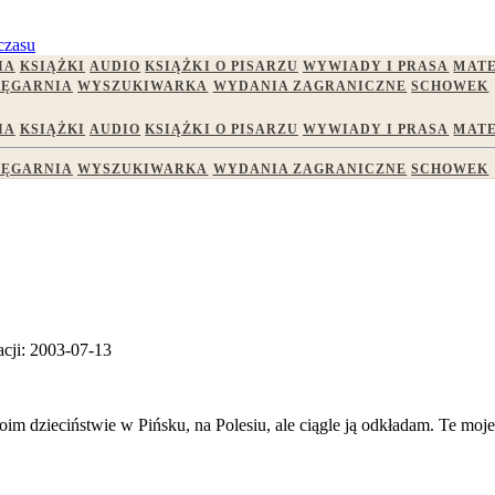
czasu
IA
KSIĄŻKI
AUDIO
KSIĄŻKI O PISARZU
WYWIADY I PRASA
MATE
IĘGARNIA
WYSZUKIWARKA
WYDANIA ZAGRANICZNE
SCHOWEK
IA
KSIĄŻKI
AUDIO
KSIĄŻKI O PISARZU
WYWIADY I PRASA
MATE
IĘGARNIA
WYSZUKIWARKA
WYDANIA ZAGRANICZNE
SCHOWEK
acji: 2003-07-13
m dzieciństwie w Pińsku, na Polesiu, ale ciągle ją odkładam. Te moje 