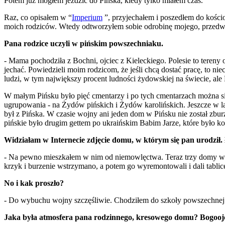
Potem już mogłem jeździć do Pińska, kiedy tylko miałem czas.
Raz, co opisałem w “
Imperium
”, przyjechałem i poszedłem do kościo
moich rodziców. Wtedy odtworzyłem sobie odrobinę mojego, przedwoj
Pana rodzice uczyli w pińskim powszechniaku.
- Mama pochodziła z Bochni, ojciec z Kieleckiego. Polesie to tereny o
jechać. Powiedzieli moim rodzicom, że jeśli chcą dostać pracę, to ni
ludzi, w tym największy procent ludności żydowskiej na świecie, ale
W małym Pińsku było pięć cmentarzy i po tych cmentarzach można si
ugrupowania - na Żydów pińskich i Żydów karolińskich. Jeszcze w lat
był z Pińska. W czasie wojny ani jeden dom w Pińsku nie został zbu
pińskie było drugim gettem po ukraińskim Babim Jarze, które było
Widziałam w Internecie zdjęcie domu, w którym się pan urodził. 
- Na pewno mieszkałem w nim od niemowlęctwa. Teraz trzy domy w Pińs
krzyk i burzenie wstrzymano, a potem go wyremontowali i dali tabli
No i kak proszło?
- Do wybuchu wojny szczęśliwie. Chodziłem do szkoły powszechnej nu
Jaka była atmosfera pana rodzinnego, kresowego domu? Bogoojcz