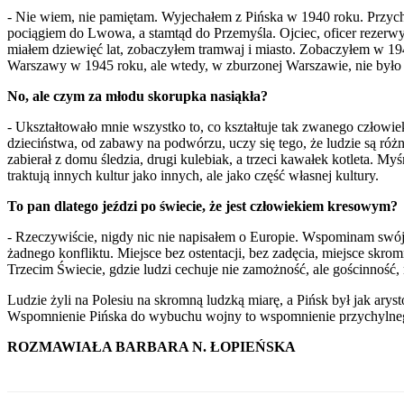
- Nie wiem, nie pamiętam. Wyjechałem z Pińska w 1940 roku. Przyc
pociągiem do Lwowa, a stamtąd do Przemyśla. Ojciec, oficer rezerwy,
miałem dziewięć lat, zobaczyłem tramwaj i miasto. Zobaczyłem w 19
Warszawy w 1945 roku, ale wtedy, w zburzonej Warszawie, nie było
No, ale czym za młodu skorupka nasiąkła?
- Ukształtowało mnie wszystko to, co kształtuje tak zwanego człow
dzieciństwa, od zabawy na podwórzu, uczy się tego, że ludzie są róż
zabierał z domu śledzia, drugi kulebiak, a trzeci kawałek kotleta. My
traktują innych kultur jako innych, ale jako część własnej kultury.
To pan dlatego jeździ po świecie, że jest człowiekiem kresowym?
- Rzeczywiście, nigdy nic nie napisałem o Europie. Wspominam swój
żadnego konfliktu. Miejsce bez ostentacji, bez zadęcia, miejsce skr
Trzecim Świecie, gdzie ludzi cechuje nie zamożność, ale gościnność, n
Ludzie żyli na Polesiu na skromną ludzką miarę, a Pińsk był jak arys
Wspomnienie Pińska do wybuchu wojny to wspomnienie przychylnego
ROZMAWIAŁA BARBARA N. ŁOPIEŃSKA