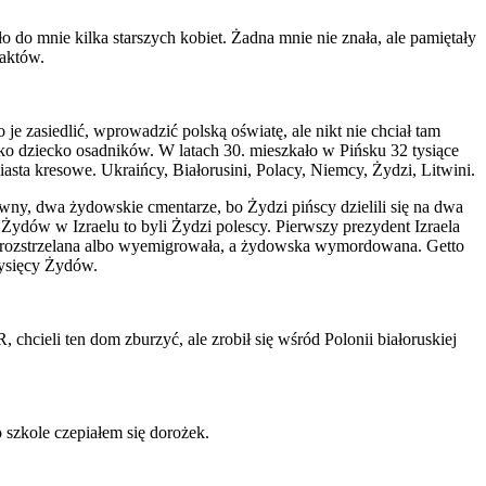
 do mnie kilka starszych kobiet. Żadna mnie nie znała, ale pamiętały
faktów.
je zasiedlić, wprowadzić polską oświatę, ale nikt nie chciał tam
jako dziecko osadników. W latach 30. mieszkało w Pińsku 32 tysiące
sta kresowe. Ukraińcy, Białorusini, Polacy, Niemcy, Żydzi, Litwini.
ny, dwa żydowskie cmentarze, bo Żydzi pińscy dzielili się na dwa
Żydów w Izraelu to byli Żydzi polescy. Pierwszy prezydent Izraela
na, rozstrzelana albo wyemigrowała, a żydowska wymordowana. Getto
tysięcy Żydów.
hcieli ten dom zburzyć, ale zrobił się wśród Polonii białoruskiej
 szkole czepiałem się dorożek.