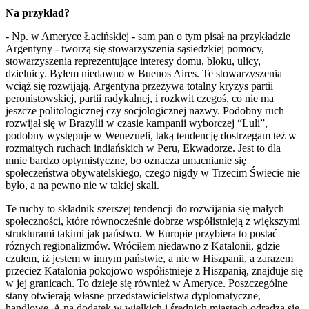
Na przykład?
- Np. w Ameryce Łacińskiej - sam pan o tym pisał na przykładzie
Argentyny - tworzą się stowarzyszenia sąsiedzkiej pomocy,
stowarzyszenia reprezentujące interesy domu, bloku, ulicy,
dzielnicy. Byłem niedawno w Buenos Aires. Te stowarzyszenia
wciąż się rozwijają. Argentyna przeżywa totalny kryzys partii
peronistowskiej, partii radykalnej, i rozkwit czegoś, co nie ma
jeszcze politologicznej czy socjologicznej nazwy. Podobny ruch
rozwijał się w Brazylii w czasie kampanii wyborczej “Luli”,
podobny występuje w Wenezueli, taką tendencję dostrzegam też w
rozmaitych ruchach indiańskich w Peru, Ekwadorze. Jest to dla
mnie bardzo optymistyczne, bo oznacza umacnianie się
społeczeństwa obywatelskiego, czego nigdy w Trzecim Świecie nie
było, a na pewno nie w takiej skali.
Te ruchy to składnik szerszej tendencji do rozwijania się małych
społeczności, które równocześnie dobrze współistnieją z większymi
strukturami takimi jak państwo. W Europie przybiera to postać
różnych regionalizmów. Wróciłem niedawno z Katalonii, gdzie
czułem, iż jestem w innym państwie, a nie w Hiszpanii, a zarazem
przecież Katalonia pokojowo współistnieje z Hiszpanią, znajduje się
w jej granicach. To dzieje się również w Ameryce. Poszczególne
stany otwierają własne przedstawicielstwa dyplomatyczne,
handlowe. A na dodatek w wielkich i średnich miastach odradza się