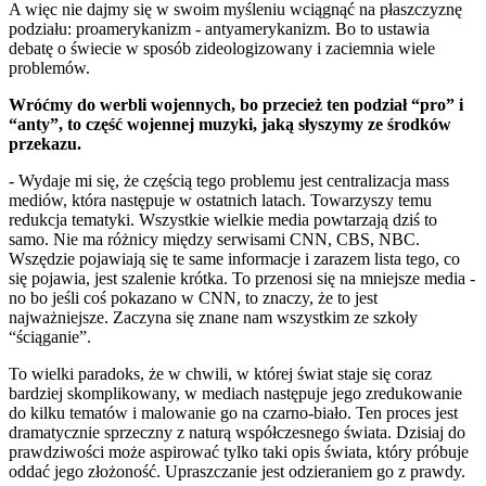
A więc nie dajmy się w swoim myśleniu wciągnąć na płaszczyznę
podziału: proamerykanizm - antyamerykanizm. Bo to ustawia
debatę o świecie w sposób zideologizowany i zaciemnia wiele
problemów.
Wróćmy do werbli wojennych, bo przecież ten podział “pro” i
“anty”, to część wojennej muzyki, jaką słyszymy ze środków
przekazu.
- Wydaje mi się, że częścią tego problemu jest centralizacja mass
mediów, która następuje w ostatnich latach. Towarzyszy temu
redukcja tematyki. Wszystkie wielkie media powtarzają dziś to
samo. Nie ma różnicy między serwisami CNN, CBS, NBC.
Wszędzie pojawiają się te same informacje i zarazem lista tego, co
się pojawia, jest szalenie krótka. To przenosi się na mniejsze media -
no bo jeśli coś pokazano w CNN, to znaczy, że to jest
najważniejsze. Zaczyna się znane nam wszystkim ze szkoły
“ściąganie”.
To wielki paradoks, że w chwili, w której świat staje się coraz
bardziej skomplikowany, w mediach następuje jego zredukowanie
do kilku tematów i malowanie go na czarno-biało. Ten proces jest
dramatycznie sprzeczny z naturą współczesnego świata. Dzisiaj do
prawdziwości może aspirować tylko taki opis świata, który próbuje
oddać jego złożoność. Upraszczanie jest odzieraniem go z prawdy.