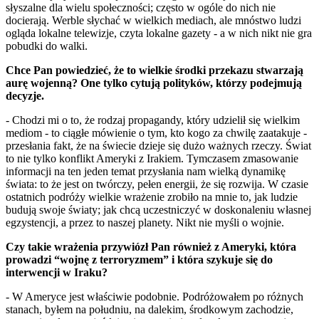
słyszalne dla wielu społeczności; często w ogóle do nich nie
docierają. Werble słychać w wielkich mediach, ale mnóstwo ludzi
ogląda lokalne telewizje, czyta lokalne gazety - a w nich nikt nie gra
pobudki do walki.
Chce Pan powiedzieć, że to wielkie środki przekazu stwarzają
aurę wojenną? One tylko cytują polityków, którzy podejmują
decyzje.
- Chodzi mi o to, że rodzaj propagandy, który udzielił się wielkim
mediom - to ciągłe mówienie o tym, kto kogo za chwilę zaatakuje -
przesłania fakt, że na świecie dzieje się dużo ważnych rzeczy. Świat
to nie tylko konflikt Ameryki z Irakiem. Tymczasem zmasowanie
informacji na ten jeden temat przysłania nam wielką dynamikę
świata: to że jest on twórczy, pełen energii, że się rozwija. W czasie
ostatnich podróży wielkie wrażenie zrobiło na mnie to, jak ludzie
budują swoje światy; jak chcą uczestniczyć w doskonaleniu własnej
egzystencji, a przez to naszej planety. Nikt nie myśli o wojnie.
Czy takie wrażenia przywiózł Pan również z Ameryki, która
prowadzi “wojnę z terroryzmem” i która szykuje się do
interwencji w Iraku?
- W Ameryce jest właściwie podobnie. Podróżowałem po różnych
stanach, byłem na południu, na dalekim, środkowym zachodzie,