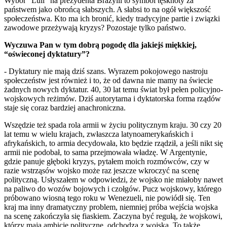
Wybór “Luli” na prezydenta Brazylii to symbol tęsknoty za
państwem jako obrońcą słabszych. A słabsi to na ogół większość
społeczeństwa. Kto ma ich bronić, kiedy tradycyjne partie i związki
zawodowe przeżywają kryzys? Pozostaje tylko państwo.
Wyczuwa Pan w tym dobrą pogodę dla jakiejś miękkiej,
“oświeconej dyktatury”?
- Dyktatury nie mają dziś szans. Wyrazem pokojowego nastroju
społeczeństw jest również i to, że od dawna nie mamy na świecie
żadnych nowych dyktatur. 40, 30 lat temu świat był pełen policyjno-
wojskowych reżimów. Dziś autorytarna i dyktatorska forma rządów
staje się coraz bardziej anachroniczna.
Wszędzie też spada rola armii w życiu politycznym kraju. 30 czy 20
lat temu w wielu krajach, zwłaszcza latynoamerykańskich i
afrykańskich, to armia decydowała, kto będzie rządził, a jeśli nikt się
armii nie podobał, to sama przejmowała władzę. W Argentynie,
gdzie panuje głęboki kryzys, pytałem moich rozmówców, czy w
razie wstrząsów wojsko może raz jeszcze wkroczyć na scenę
polityczną. Usłyszałem w odpowiedzi, że wojsko nie miałoby nawet
na paliwo do wozów bojowych i czołgów. Pucz wojskowy, którego
próbowano wiosną tego roku w Wenezueli, nie powiódł się. Ten
kraj ma inny dramatyczny problem, niemniej próba wejścia wojska
na scenę zakończyła się fiaskiem. Zaczyna być regułą, że wojskowi,
którzy mają ambicje polityczne, odchodzą z wojska. To także