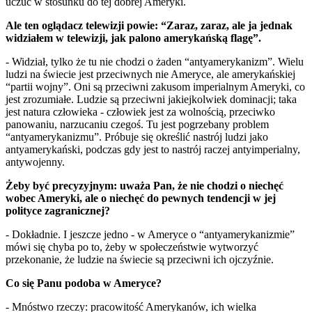
uczuć w stosunku do tej dobrej Ameryki.
Ale ten oglądacz telewizji powie: “Zaraz, zaraz, ale ja jednak
widziałem w telewizji, jak palono amerykańską flagę”.
- Widział, tylko że tu nie chodzi o żaden “antyamerykanizm”. Wielu
ludzi na świecie jest przeciwnych nie Ameryce, ale amerykańskiej
“partii wojny”. Oni są przeciwni zakusom imperialnym Ameryki, co
jest zrozumiałe. Ludzie są przeciwni jakiejkolwiek dominacji; taka
jest natura człowieka - człowiek jest za wolnością, przeciwko
panowaniu, narzucaniu czegoś. Tu jest pogrzebany problem
“antyamerykanizmu”. Próbuje się określić nastrój ludzi jako
antyamerykański, podczas gdy jest to nastrój raczej antyimperialny,
antywojenny.
Żeby być precyzyjnym: uważa Pan, że nie chodzi o niechęć
wobec Ameryki, ale o niechęć do pewnych tendencji w jej
polityce zagranicznej?
- Dokładnie. I jeszcze jedno - w Ameryce o “antyamerykanizmie”
mówi się chyba po to, żeby w społeczeństwie wytworzyć
przekonanie, że ludzie na świecie są przeciwni ich ojczyźnie.
Co się Panu podoba w Ameryce?
- Mnóstwo rzeczy: pracowitość Amerykanów, ich wielka