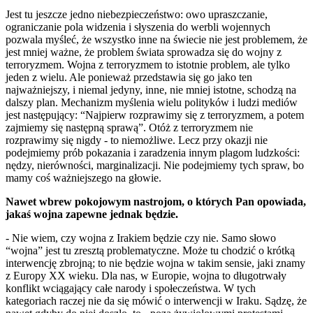
Jest tu jeszcze jedno niebezpieczeństwo: owo upraszczanie,
ograniczanie pola widzenia i słyszenia do werbli wojennych
pozwala myśleć, że wszystko inne na świecie nie jest problemem, że
jest mniej ważne, że problem świata sprowadza się do wojny z
terroryzmem. Wojna z terroryzmem to istotnie problem, ale tylko
jeden z wielu. Ale ponieważ przedstawia się go jako ten
najważniejszy, i niemal jedyny, inne, nie mniej istotne, schodzą na
dalszy plan. Mechanizm myślenia wielu polityków i ludzi mediów
jest następujący: “Najpierw rozprawimy się z terroryzmem, a potem
zajmiemy się następną sprawą”. Otóż z terroryzmem nie
rozprawimy się nigdy - to niemożliwe. Lecz przy okazji nie
podejmiemy prób pokazania i zaradzenia innym plagom ludzkości:
nędzy, nierówności, marginalizacji. Nie podejmiemy tych spraw, bo
mamy coś ważniejszego na głowie.
Nawet wbrew pokojowym nastrojom, o których Pan opowiada,
jakaś wojna zapewne jednak będzie.
- Nie wiem, czy wojna z Irakiem będzie czy nie. Samo słowo
“wojna” jest tu zresztą problematyczne. Może tu chodzić o krótką
interwencję zbrojną; to nie będzie wojna w takim sensie, jaki znamy
z Europy XX wieku. Dla nas, w Europie, wojna to długotrwały
konflikt wciągający całe narody i społeczeństwa. W tych
kategoriach raczej nie da się mówić o interwencji w Iraku. Sądzę, że