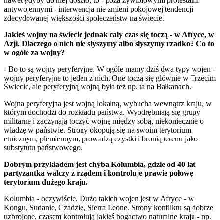
nawet gdyby do niej doszło, to - poza żywiołowymi protestami
antywojennymi - interwencja nie zmieni pokojowej tendencji
zdecydowanej większości społeczeństw na świecie.
Jakieś wojny na świecie jednak cały czas się toczą - w Afryce, w
Azji. Dlaczego o nich nie słyszymy albo słyszymy rzadko? Co to
w ogóle za wojny?
- Bo to są wojny peryferyjne. W ogóle mamy dziś dwa typy wojen -
wojny peryferyjne to jeden z nich. One toczą się głównie w Trzecim
Świecie, ale peryferyjną wojną była też np. ta na Bałkanach.
Wojna peryferyjna jest wojną lokalną, wybucha wewnątrz kraju, w
którym dochodzi do rozkładu państwa. Wyodrębniają się grupy
militarne i zaczynają toczyć wojnę między sobą, niekoniecznie o
władzę w państwie. Strony okopują się na swoim terytorium
etnicznym, plemiennym, prowadzą czystki i bronią terenu jako
substytutu państwowego.
Dobrym przykładem jest chyba Kolumbia, gdzie od 40 lat
partyzantka walczy z rządem i kontroluje prawie połowę
terytorium dużego kraju.
Kolumbia - oczywiście. Dużo takich wojen jest w Afryce - w
Kongu, Sudanie, Czadzie, Sierra Leone. Strony konfliktu są dobrze
uzbrojone, czasem kontrolują jakieś bogactwo naturalne kraju - np.