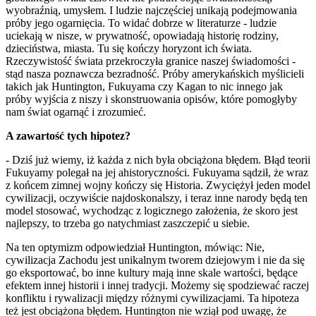
wyobraźnią, umysłem. I ludzie najczęściej unikają podejmowania
próby jego ogarnięcia. To widać dobrze w literaturze - ludzie
uciekają w nisze, w prywatność, opowiadają historię rodziny,
dzieciństwa, miasta. Tu się kończy horyzont ich świata.
Rzeczywistość świata przekroczyła granice naszej świadomości -
stąd nasza poznawcza bezradność. Próby amerykańskich myślicieli
takich jak Huntington, Fukuyama czy Kagan to nic innego jak
próby wyjścia z niszy i skonstruowania opisów, które pomogłyby
nam świat ogarnąć i zrozumieć.
A zawartość tych hipotez?
- Dziś już wiemy, iż każda z nich była obciążona błędem. Błąd teorii
Fukuyamy polegał na jej ahistoryczności. Fukuyama sądził, że wraz
z końcem zimnej wojny kończy się Historia. Zwyciężył jeden model
cywilizacji, oczywiście najdoskonalszy, i teraz inne narody będą ten
model stosować, wychodząc z logicznego założenia, że skoro jest
najlepszy, to trzeba go natychmiast zaszczepić u siebie.
Na ten optymizm odpowiedział Huntington, mówiąc: Nie,
cywilizacja Zachodu jest unikalnym tworem dziejowym i nie da się
go eksportować, bo inne kultury mają inne skale wartości, będące
efektem innej historii i innej tradycji. Możemy się spodziewać raczej
konfliktu i rywalizacji między różnymi cywilizacjami. Ta hipoteza
też jest obciążona błędem. Huntington nie wziął pod uwagę, że