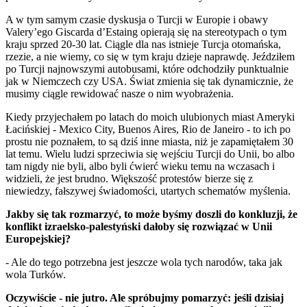
A w tym samym czasie dyskusja o Turcji w Europie i obawy
Valery’ego Giscarda d’Estaing opierają się na stereotypach o tym
kraju sprzed 20-30 lat. Ciągle dla nas istnieje Turcja otomańska,
rzezie, a nie wiemy, co się w tym kraju dzieje naprawdę. Jeździłem
po Turcji najnowszymi autobusami, które odchodziły punktualnie
jak w Niemczech czy USA. Świat zmienia się tak dynamicznie, że
musimy ciągle rewidować nasze o nim wyobrażenia.
Kiedy przyjechałem po latach do moich ulubionych miast Ameryki
Łacińskiej - Mexico City, Buenos Aires, Rio de Janeiro - to ich po
prostu nie poznałem, to są dziś inne miasta, niż je zapamiętałem 30
lat temu. Wielu ludzi sprzeciwia się wejściu Turcji do Unii, bo albo
tam nigdy nie byli, albo byli ćwierć wieku temu na wczasach i
widzieli, że jest brudno. Większość protestów bierze się z
niewiedzy, fałszywej świadomości, utartych schematów myślenia.
Jakby się tak rozmarzyć, to może byśmy doszli do konkluzji, że
konflikt izraelsko-palestyński dałoby się rozwiązać w Unii
Europejskiej?
- Ale do tego potrzebna jest jeszcze wola tych narodów, taka jak
wola Turków.
Oczywiście - nie jutro. Ale spróbujmy pomarzyć: jeśli dzisiaj