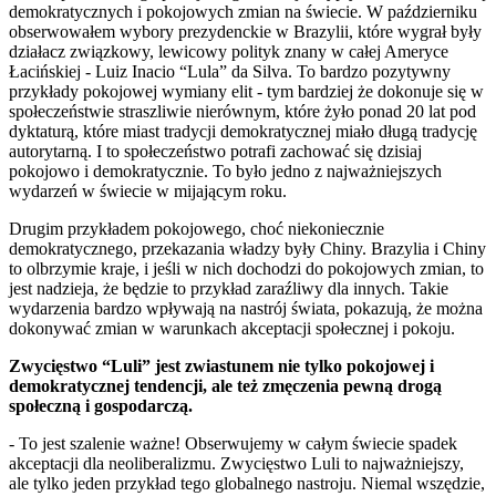
demokratycznych i pokojowych zmian na świecie. W październiku
obserwowałem wybory prezydenckie w Brazylii, które wygrał były
działacz związkowy, lewicowy polityk znany w całej Ameryce
Łacińskiej - Luiz Inacio “Lula” da Silva. To bardzo pozytywny
przykłady pokojowej wymiany elit - tym bardziej że dokonuje się w
społeczeństwie straszliwie nierównym, które żyło ponad 20 lat pod
dyktaturą, które miast tradycji demokratycznej miało długą tradycję
autorytarną. I to społeczeństwo potrafi zachować się dzisiaj
pokojowo i demokratycznie. To było jedno z najważniejszych
wydarzeń w świecie w mijającym roku.
Drugim przykładem pokojowego, choć niekoniecznie
demokratycznego, przekazania władzy były Chiny. Brazylia i Chiny
to olbrzymie kraje, i jeśli w nich dochodzi do pokojowych zmian, to
jest nadzieja, że będzie to przykład zaraźliwy dla innych. Takie
wydarzenia bardzo wpływają na nastrój świata, pokazują, że można
dokonywać zmian w warunkach akceptacji społecznej i pokoju.
Zwycięstwo “Luli” jest zwiastunem nie tylko pokojowej i
demokratycznej tendencji, ale też zmęczenia pewną drogą
społeczną i gospodarczą.
- To jest szalenie ważne! Obserwujemy w całym świecie spadek
akceptacji dla neoliberalizmu. Zwycięstwo Luli to najważniejszy,
ale tylko jeden przykład tego globalnego nastroju. Niemal wszędzie,