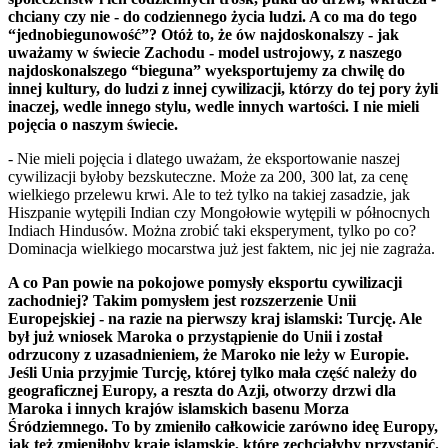
chciany czy nie - do codziennego życia ludzi. A co ma do tego
“jednobiegunowość”? Otóż to, że ów najdoskonalszy - jak
uważamy w świecie Zachodu - model ustrojowy, z naszego
najdoskonalszego “bieguna” wyeksportujemy za chwilę do
innej kultury, do ludzi z innej cywilizacji, którzy do tej pory żyli
inaczej, wedle innego stylu, wedle innych wartości. I nie mieli
pojęcia o naszym świecie.
- Nie mieli pojęcia i dlatego uważam, że eksportowanie naszej
cywilizacji byłoby bezskuteczne. Może za 200, 300 lat, za cenę
wielkiego przelewu krwi. Ale to też tylko na takiej zasadzie, jak
Hiszpanie wytępili Indian czy Mongołowie wytępili w północnych
Indiach Hindusów. Można zrobić taki eksperyment, tylko po co?
Dominacja wielkiego mocarstwa już jest faktem, nic jej nie zagraża.
A co Pan powie na pokojowe pomysły eksportu cywilizacji
zachodniej? Takim pomysłem jest rozszerzenie Unii
Europejskiej - na razie na pierwszy kraj islamski: Turcję. Ale
był już wniosek Maroka o przystąpienie do Unii i został
odrzucony z uzasadnieniem, że Maroko nie leży w Europie.
Jeśli Unia przyjmie Turcję, której tylko mała część należy do
geograficznej Europy, a reszta do Azji, otworzy drzwi dla
Maroka i innych krajów islamskich basenu Morza
Śródziemnego. To by zmieniło całkowicie zarówno ideę Europy,
jak też zmieniłoby kraje islamskie, które zechciałyby przystąpić.