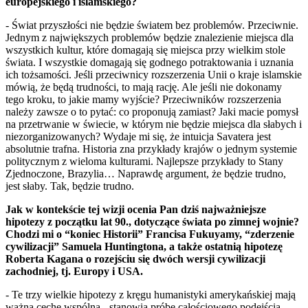
europejskiego i islamskiego?
- Świat przyszłości nie będzie światem bez problemów. Przeciwnie.
Jednym z największych problemów będzie znalezienie miejsca dla
wszystkich kultur, które domagają się miejsca przy wielkim stole
świata. I wszystkie domagają się godnego potraktowania i uznania
ich tożsamości. Jeśli przeciwnicy rozszerzenia Unii o kraje islamskie
mówią, że będą trudności, to mają rację. Ale jeśli nie dokonamy
tego kroku, to jakie mamy wyjście? Przeciwników rozszerzenia
należy zawsze o to pytać: co proponują zamiast? Jaki macie pomysł
na przetrwanie w świecie, w którym nie będzie miejsca dla słabych i
niezorganizowanych? Wydaje mi się, że intuicja Savatera jest
absolutnie trafna. Historia zna przykłady krajów o jednym systemie
politycznym z wieloma kulturami. Najlepsze przykłady to Stany
Zjednoczone, Brazylia… Naprawdę argument, że będzie trudno,
jest słaby. Tak, będzie trudno.
Jak w kontekście tej wizji ocenia Pan dziś najważniejsze
hipotezy z początku lat 90., dotyczące świata po zimnej wojnie?
Chodzi mi o “koniec Historii” Francisa Fukuyamy, “zderzenie
cywilizacji” Samuela Huntingtona, a także ostatnią hipotezę
Roberta Kagana o rozejściu się dwóch wersji cywilizacji
zachodniej, tj. Europy i USA.
- Te trzy wielkie hipotezy z kręgu humanistyki amerykańskiej mają
ważną cechę wspólną - stanowią próbę całościowego podejścia,