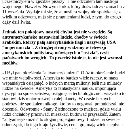
uczestniczyłem w zjeździe pisarzy - i nie odczułem tam nastroju
wojennego. Nawet w Nowym Jorku, który doświadczył zamachu z
11 września. Wydaje mi się, że atmosfera wojny nie spotyka się z
wielkim odzewem, mija się z pragnieniami ludzi, z tym, do czego
dąży dziś świat.
Jednak ten pokojowy nastrój chyba jest nie wszędzie. Są
antyamerykańsko nastawieni ludzie, choćby w świecie
arabskim, którzy palą amerykańskie flagi i nazywają USA
“imperium zła”. Z drugiej strony widzimy w telewizji
amerykańskich polityków, mówiących o “osi zła”, czyli
państwach im wrogich. To przecież istnieje, to nie jest wymysł
mediów.
- Użył pan określenia “antyamerykanizm”. Otóż to określenie budzi
we mnie wątpliwości. Ameryka to bardzo wiele rzeczy, to masa
wspaniałych osiągnięć, o których marzą miliony, jeśli nie miliardy
ludzie na świecie. Ameryka to fantastyczna nauka, imponująca
dyscyplina społeczeństwa, osiągnięcia technologiczne - wszystko to
stanowi dziś motor rozwoju całej planety. W czasie licznych
podróży nie spotkałem nikogo, kto by to negował, pomniejszał, nie
doceniał. Odwrotnie - Stany Zjednoczone to miejsce, gdzie wielu
ludzi chciałoby pracować, mieszkać, budować przyszłość. Zatem
“antyamerykanizm” to slogan propagandowy. Ludzie na świecie
odnoszą się do tego kraju życzliwie, cenią go, mają wiele ciepłych