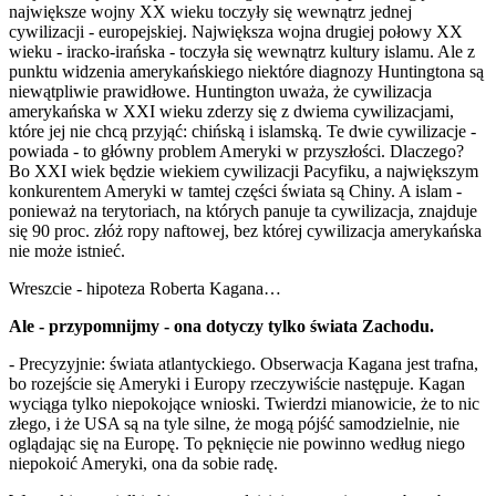
największe wojny XX wieku toczyły się wewnątrz jednej
cywilizacji - europejskiej. Największa wojna drugiej połowy XX
wieku - iracko-irańska - toczyła się wewnątrz kultury islamu. Ale z
punktu widzenia amerykańskiego niektóre diagnozy Huntingtona są
niewątpliwie prawidłowe. Huntington uważa, że cywilizacja
amerykańska w XXI wieku zderzy się z dwiema cywilizacjami,
które jej nie chcą przyjąć: chińską i islamską. Te dwie cywilizacje -
powiada - to główny problem Ameryki w przyszłości. Dlaczego?
Bo XXI wiek będzie wiekiem cywilizacji Pacyfiku, a największym
konkurentem Ameryki w tamtej części świata są Chiny. A islam -
ponieważ na terytoriach, na których panuje ta cywilizacja, znajduje
się 90 proc. złóż ropy naftowej, bez której cywilizacja amerykańska
nie może istnieć.
Wreszcie - hipoteza Roberta Kagana…
Ale - przypomnijmy - ona dotyczy tylko świata Zachodu.
- Precyzyjnie: świata atlantyckiego. Obserwacja Kagana jest trafna,
bo rozejście się Ameryki i Europy rzeczywiście następuje. Kagan
wyciąga tylko niepokojące wnioski. Twierdzi mianowicie, że to nic
złego, i że USA są na tyle silne, że mogą pójść samodzielnie, nie
oglądając się na Europę. To pęknięcie nie powinno według niego
niepokoić Ameryki, ona da sobie radę.