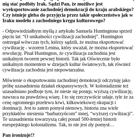
nią stać podbity Irak. Sądzi Pan, że możliwe jest
wyeksportowanie zachodniej demokracji do kraju arabskiego?
Czy istnieje gleba do przyjęcia przez takie społeczeństwo jak w
Iraku modelu z zachodniego kręgu kulturowego?
- Odpowiedziałbym myślą z artykułu Samuela Huntingtona sprzed
pięciu lat: “O unikalności cywilizacji zachodniej”. Huntington
ostrzegał wówczas tych, którzy sądzili, że można eksportować
cywilizację - wzorem Lenina, który uważał, że można eksportować
rewolucję. Pisał Huntington, że cywilizacja zachodnia jest
unikalnym tworem pewnej historii. Tak jak Oświecenie było
unikalnym momentem w dziejach kultur światowych, tak również
cywilizacja zachodnia jest niepowtarzalna.
Mówienie o eksportowaniu zachodniej demokracji odczytuję jako
próbę uzasadnienia działań ekspansywnych. W kolonializmie też
uzasadniano podboje tym, że niesie się postęp, wyższą cywilizację,
nawraca na prawdziwą wiarę. I to się rzeczywiście udaje, tyle że za
cenę ogromnego przelewu krwi, kilkuwiekowej okupacji i
dominacji. Jest to zatem pomysł nienowy, historia zna wiele
przykładów niesienia “barbarzyńcom” innej, “wyższej cywilizacji”.
Te uzasadnienia towarzyszą całej ponad 500-letniej historii
europejskiego kolonializmu. Tak, to nie jest zły pomysł…
Pan ironizuje!?