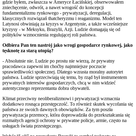
gdzie byłem, zwłaszcza w Ameryce Łacińskiej, obserwowałem
zniechęcenie, odwrót, a nawet wrogość do koncepcji
fundamentalizmu rynkowego - prywatyzacji, deregulacji,
klasycznych rozwiązań thatcheryzmu i reaganizmu. Model ten
Latynosi obwiniają za kryzys w Argentynie, a także wcześniejsze
kryzysy - w Meksyku, Brazylii, Azji. Ludzie domagają się od
polityków wzmocnienia regulującej roli państwa.
Odbiera Pan ten nastrój jako wrogi gospodarce rynkowej, jako
tęsknotę za starą utopią?
- Absolutnie nie. Ludzie po prostu nie wierzą, że prywatny
pracodawca zapewni im choćby najmniejsze poczucie
sprawiedliwości społecznej. Dlatego wzrasta moralny autorytet
państwa. Ludzie sprzeciwiają się temu, by rząd był instrumentem
prywatnych interesów gospodarczych, chcą w nim widzieć
autentycznego reprezentanta dobra obywateli.
Klimat przeciwny neoliberalizmowi i prywatyzacji wzmacnia
dodatkowo rosnąca przestępczość. To również skutek wycofania się
państwa ze swoich dawnych obowiązków. Za tym poszła
prywatyzacja przemocy, która doprowadziła do przekształcania się
rozmaitych agencji ochrony w prywatne policje, armie, często na
usługach świata przestępczego.