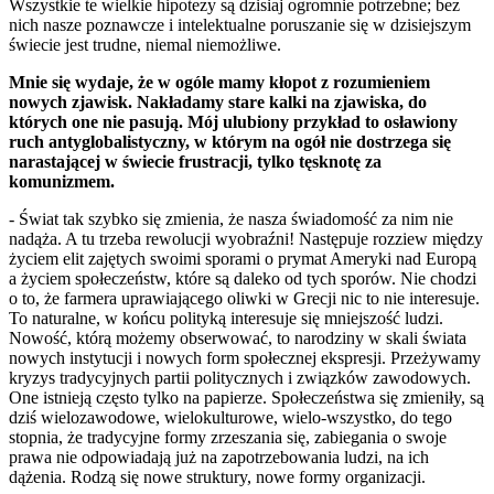
Wszystkie te wielkie hipotezy są dzisiaj ogromnie potrzebne; bez
nich nasze poznawcze i intelektualne poruszanie się w dzisiejszym
świecie jest trudne, niemal niemożliwe.
Mnie się wydaje, że w ogóle mamy kłopot z rozumieniem
nowych zjawisk. Nakładamy stare kalki na zjawiska, do
których one nie pasują. Mój ulubiony przykład to osławiony
ruch antyglobalistyczny, w którym na ogół nie dostrzega się
narastającej w świecie frustracji, tylko tęsknotę za
komunizmem.
- Świat tak szybko się zmienia, że nasza świadomość za nim nie
nadąża. A tu trzeba rewolucji wyobraźni! Następuje rozziew między
życiem elit zajętych swoimi sporami o prymat Ameryki nad Europą
a życiem społeczeństw, które są daleko od tych sporów. Nie chodzi
o to, że farmera uprawiającego oliwki w Grecji nic to nie interesuje.
To naturalne, w końcu polityką interesuje się mniejszość ludzi.
Nowość, którą możemy obserwować, to narodziny w skali świata
nowych instytucji i nowych form społecznej ekspresji. Przeżywamy
kryzys tradycyjnych partii politycznych i związków zawodowych.
One istnieją często tylko na papierze. Społeczeństwa się zmieniły, są
dziś wielozawodowe, wielokulturowe, wielo-wszystko, do tego
stopnia, że tradycyjne formy zrzeszania się, zabiegania o swoje
prawa nie odpowiadają już na zapotrzebowania ludzi, na ich
dążenia. Rodzą się nowe struktury, nowe formy organizacji.