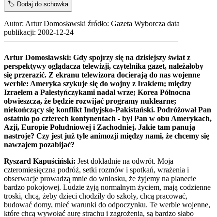
🏷️
Dodaj do schowka
Autor: Artur Domosławski źródło: Gazeta Wyborcza data
publikacji: 2002-12-24
——————————————————————–
Artur Domosławski: Gdy spojrzy się na dzisiejszy świat z
perspektywy oglądacza telewizji, czytelnika gazet, należałoby
się przerazić. Z ekranu telewizora docierają do nas wojenne
werble: Ameryka szykuje się do wojny z Irakiem; między
Izraelem a Palestyńczykami nadal wrze; Korea Północna
obwieszcza, że będzie rozwijać programy nuklearne;
niekończący się konflikt Indyjsko-Pakistański. Podróżował Pan
ostatnio po czterech kontynentach - był Pan w obu Amerykach,
Azji, Europie Południowej i Zachodniej. Jakie tam panują
nastroje? Czy jest już tyle animozji między nami, że chcemy się
nawzajem pozabijać?
Ryszard Kapuściński:
Jest dokładnie na odwrót. Moja
czteromiesięczna podróż, setki rozmów i spotkań, wrażenia i
obserwacje prowadzą mnie do wniosku, że żyjemy na planecie
bardzo pokojowej. Ludzie żyją normalnym życiem, mają codzienne
troski, chcą, żeby dzieci chodziły do szkoły, chcą pracować,
budować domy, mieć warunki do odpoczynku. Te werble wojenne,
które chcą wywołać aurę strachu i zagrożenia, są bardzo słabo