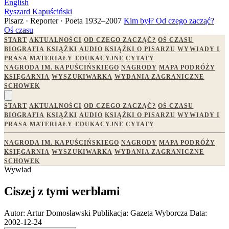
English
Ryszard Kapuściński
Pisarz · Reporter · Poeta
1932–2007
Kim był?
Od czego zacząć?
Oś czasu
START
AKTUALNOŚCI
OD CZEGO ZACZĄĆ?
OŚ CZASU
BIOGRAFIA
KSIĄŻKI
AUDIO
KSIĄŻKI O PISARZU
WYWIADY I
PRASA
MATERIAŁY EDUKACYJNE
CYTATY
NAGRODA IM. KAPUŚCIŃSKIEGO
NAGRODY
MAPA PODRÓŻY
KSIĘGARNIA
WYSZUKIWARKA
WYDANIA ZAGRANICZNE
SCHOWEK
START
AKTUALNOŚCI
OD CZEGO ZACZĄĆ?
OŚ CZASU
BIOGRAFIA
KSIĄŻKI
AUDIO
KSIĄŻKI O PISARZU
WYWIADY I
PRASA
MATERIAŁY EDUKACYJNE
CYTATY
NAGRODA IM. KAPUŚCIŃSKIEGO
NAGRODY
MAPA PODRÓŻY
KSIĘGARNIA
WYSZUKIWARKA
WYDANIA ZAGRANICZNE
SCHOWEK
Wywiad
Ciszej z tymi werblami
Autor:
Artur Domosławski
Publikacja:
Gazeta Wyborcza
Data:
2002-12-24