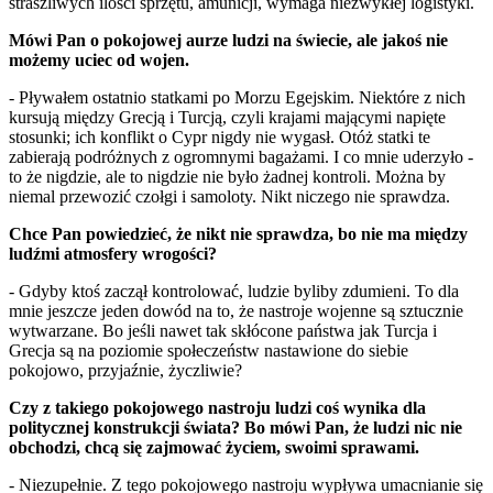
straszliwych ilości sprzętu, amunicji, wymaga niezwykłej logistyki.
Mówi Pan o pokojowej aurze ludzi na świecie, ale jakoś nie
możemy uciec od wojen.
- Pływałem ostatnio statkami po Morzu Egejskim. Niektóre z nich
kursują między Grecją i Turcją, czyli krajami mającymi napięte
stosunki; ich konflikt o Cypr nigdy nie wygasł. Otóż statki te
zabierają podróżnych z ogromnymi bagażami. I co mnie uderzyło -
to że nigdzie, ale to nigdzie nie było żadnej kontroli. Można by
niemal przewozić czołgi i samoloty. Nikt niczego nie sprawdza.
Chce Pan powiedzieć, że nikt nie sprawdza, bo nie ma między
ludźmi atmosfery wrogości?
- Gdyby ktoś zaczął kontrolować, ludzie byliby zdumieni. To dla
mnie jeszcze jeden dowód na to, że nastroje wojenne są sztucznie
wytwarzane. Bo jeśli nawet tak skłócone państwa jak Turcja i
Grecja są na poziomie społeczeństw nastawione do siebie
pokojowo, przyjaźnie, życzliwie?
Czy z takiego pokojowego nastroju ludzi coś wynika dla
politycznej konstrukcji świata? Bo mówi Pan, że ludzi nic nie
obchodzi, chcą się zajmować życiem, swoimi sprawami.
- Niezupełnie. Z tego pokojowego nastroju wypływa umacnianie się