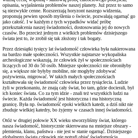
opisania, wyjaśnienia problemów naszej planety. Już przez to samo
są niezwykle cenne. Rozszerzają horyzont naszego widzenia,
proponują pewien sposób myślenia o świecie, pozwalają ogarnąć go
jako całość. I w każdym z tych wypadków widać próbę
przekształcenia naszej świadomości, dostosowania jej do nowych
czasów. Bo przecież jednym z wielkich problemów dzisiejszego
świata jest to, że zrobił się tak złożony i tak bogaty.
Przez dziesiątki tysięcy lat świadomość człowieka była nakierowana
na bardzo małe społeczności. Wszystkie najstarsze wykopaliska
archeologiczne wskazują, że człowiek żył w społecznościach
liczących od 30 do 50 osób. Mniejsze społeczności nie obroniłyby
się, a większe nie byłyby mobilne, nie mogłyby zdobywać
pożywienia, migrować. W takich małych społecznościach
kształtowała się świadomość człowieka przez tysiąclecia. Ludzie
żyli w przekonaniu, że znają cały świat, bo tam, gdzie docierali, był
ich koniec świata. Co za tym idzie - znali też wszystkich ludzi na
świecie. Każda świadomość jest historyczna i ma historyczną
granicę. Była np. świadomość epoki wielkich katedr, a dziś nikt nie
zbuduje wielkiej katedry, bo żyjemy w czasach innej świadomości.
Otóż w drugiej połowie XX wieku stworzyliśmy świat, którego
nasza świadomość, historycznie skierowana na mniejsze obszary -
plemienia, klanu, państwa - nie jest w stanie ogarnąć. Dzisiejszego
globalnego świata człowiek nie potrafi objąć świadomością,