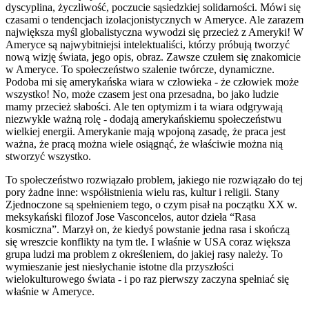
dyscyplina, życzliwość, poczucie sąsiedzkiej solidarności. Mówi się
czasami o tendencjach izolacjonistycznych w Ameryce. Ale zarazem
największa myśl globalistyczna wywodzi się przecież z Ameryki! W
Ameryce są najwybitniejsi intelektualiści, którzy próbują tworzyć
nową wizję świata, jego opis, obraz. Zawsze czułem się znakomicie
w Ameryce. To społeczeństwo szalenie twórcze, dynamiczne.
Podoba mi się amerykańska wiara w człowieka - że człowiek może
wszystko! No, może czasem jest ona przesadna, bo jako ludzie
mamy przecież słabości. Ale ten optymizm i ta wiara odgrywają
niezwykle ważną rolę - dodają amerykańskiemu społeczeństwu
wielkiej energii. Amerykanie mają wpojoną zasadę, że praca jest
ważna, że pracą można wiele osiągnąć, że właściwie można nią
stworzyć wszystko.
To społeczeństwo rozwiązało problem, jakiego nie rozwiązało do tej
pory żadne inne: współistnienia wielu ras, kultur i religii. Stany
Zjednoczone są spełnieniem tego, o czym pisał na początku XX w.
meksykański filozof Jose Vasconcelos, autor dzieła “Rasa
kosmiczna”. Marzył on, że kiedyś powstanie jedna rasa i skończą
się wreszcie konflikty na tym tle. I właśnie w USA coraz większa
grupa ludzi ma problem z określeniem, do jakiej rasy należy. To
wymieszanie jest niesłychanie istotne dla przyszłości
wielokulturowego świata - i po raz pierwszy zaczyna spełniać się
właśnie w Ameryce.