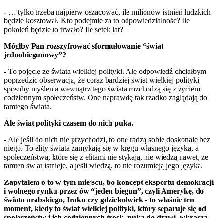
- … tylko trzeba najpierw oszacować, ile milionów istnień ludzkich
będzie kosztował. Kto podejmie za to odpowiedzialność? Ile
pokoleń będzie to trwało? Ile setek lat?
Mógłby Pan rozszyfrować sformułowanie “świat
jednobiegunowy”?
- To pojęcie ze świata wielkiej polityki. Ale odpowiedź chciałbym
poprzedzić obserwacją, że coraz bardziej świat wielkiej polityki,
sposoby myślenia wewnątrz tego świata rozchodzą się z życiem
codziennym społeczeństw. One naprawdę tak rzadko zaglądają do
tamtego świata.
Ale świat polityki czasem do nich puka.
- Ale jeśli do nich nie przychodzi, to one radzą sobie doskonale bez
niego. To elity świata zamykają się w kręgu własnego języka, a
społeczeństwa, które się z elitami nie stykają, nie wiedzą nawet, że
tamten świat istnieje, a jeśli wiedzą, to nie rozumieją jego języka.
Zapytałem o to w tym miejscu, bo koncept eksportu demokracji
i wolnego rynku przez ów “jeden biegun”, czyli Amerykę, do
świata arabskiego, Iraku czy gdziekolwiek - to właśnie ten
moment, kiedy to świat wielkiej polityki, który separuje się od
społeczeństw i ich codziennych trosk, puka do drzwi, wkracza -