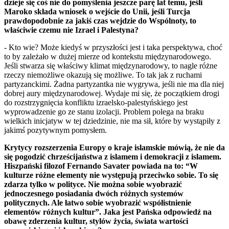
dzieje się coś nie do pomyślenia jeszcze parę lat temu, jeśli
Maroko składa wniosek o wejście do Unii, jeśli Turcja
prawdopodobnie za jakiś czas wejdzie do Wspólnoty, to
właściwie czemu nie Izrael i Palestyna?
- Kto wie? Może kiedyś w przyszłości jest i taka perspektywa, choć
to by zależało w dużej mierze od kontekstu międzynarodowego.
Jeśli stwarza się właściwy klimat międzynarodowy, to nagle różne
rzeczy niemożliwe okazują się możliwe. To tak jak z ruchami
partyzanckimi. Żadna partyzantka nie wygrywa, jeśli nie ma dla niej
dobrej aury międzynarodowej. Wydaje mi się, że początkiem drogi
do rozstrzygnięcia konfliktu izraelsko-palestyńskiego jest
wyprowadzenie go ze stanu izolacji. Problem polega na braku
wielkich inicjatyw w tej dziedzinie, nie ma sił, które by wystąpiły z
jakimś pozytywnym pomysłem.
Krytycy rozszerzenia Europy o kraje islamskie mówią, że nie da
się pogodzić chrześcijaństwa z islamem i demokracji z islamem.
Hiszpański filozof Fernando Savater powiada na to: “W
kulturze różne elementy nie występują przeciwko sobie. To się
zdarza tylko w polityce. Nie można sobie wyobrazić
jednoczesnego posiadania dwóch różnych systemów
politycznych. Ale łatwo sobie wyobrazić współistnienie
elementów różnych kultur”. Jaka jest Pańska odpowiedź na
obawę zderzenia kultur, stylów życia, świata wartości