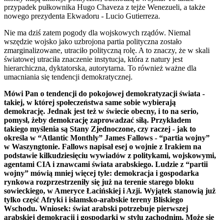
przypadek pułkownika Hugo Chaveza z tejże Wenezueli, a także
nowego prezydenta Ekwadoru - Lucio Gutierreza.
Nie ma dziś zatem pogody dla wojskowych rządów. Niemal
wszędzie wojsko jako uzbrojona partia polityczna zostało
zmarginalizowane, utraciło polityczną rolę. A to znaczy, że w skali
światowej utraciła znaczenie instytucja, która z natury jest
hierarchiczna, dyktatorska, autorytarna. To również ważne dla
umacniania się tendencji demokratycznej.
Mówi Pan o tendencji do pokojowej demokratyzacji świata -
takiej, w której społeczeństwa same sobie wybierają
demokrację. Jednak jest też w świecie obecny, i to na serio,
pomysł, żeby demokrację zaprowadzać siłą. Przykładem
takiego myślenia są Stany Zjednoczone, czy raczej - jak to
określa w “Atlantic Monthly” James Fallows - “partia wojny”
w Waszyngtonie. Fallows napisał esej o wojnie z Irakiem na
podstawie kilkudziesięciu wywiadów z politykami, wojskowymi,
agentami CIA i znawcami świata arabskiego. Ludzie z “partii
wojny” mówią mniej więcej tyle: demokracja i gospodarka
rynkowa rozprzestrzeniły się już na terenie starego bloku
sowieckiego, w Ameryce Łacińskiej i Azji. Wyjątek stanowią już
tylko część Afryki i islamsko-arabskie tereny Bliskiego
Wschodu. Wniosek: świat arabski potrzebuje pierwszej
arabskiej demokracji i gospodarki w stylu zachodnim. Może się