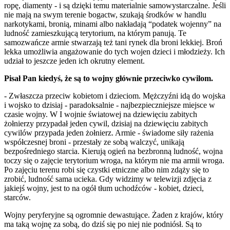
ropę, diamenty - i są dzięki temu materialnie samowystarczalne. Jeśli
nie mają na swym terenie bogactw, szukają środków w handlu
narkotykami, bronią, minami albo nakładają “podatek wojenny” na
ludność zamieszkującą terytorium, na którym panują. Te
samozwańcze armie stwarzają też tani rynek dla broni lekkiej. Broń
lekka umożliwia angażowanie do tych wojen dzieci i młodzieży. Ich
udział to jeszcze jeden ich okrutny element.
Pisał Pan kiedyś, że są to wojny głównie przeciwko cywilom.
- Zwłaszcza przeciw kobietom i dzieciom. Mężczyźni idą do wojska
i wojsko to dzisiaj - paradoksalnie - najbezpieczniejsze miejsce w
czasie wojny. W I wojnie światowej na dziewięciu zabitych
żołnierzy przypadał jeden cywil, dzisiaj na dziewięciu zabitych
cywilów przypada jeden żołnierz. Armie - świadome siły rażenia
współczesnej broni - przestały ze sobą walczyć, unikają
bezpośredniego starcia. Kierują ogień na bezbronną ludność, wojna
toczy się o zajęcie terytorium wroga, na którym nie ma armii wroga.
Po zajęciu terenu robi się czystki etniczne albo nim zdąży się to
zrobić, ludność sama ucieka. Gdy widzimy w telewizji zdjęcia z
jakiejś wojny, jest to na ogół tłum uchodźców - kobiet, dzieci,
starców.
Wojny peryferyjne są ogromnie dewastujące. Żaden z krajów, który
ma taką wojnę za sobą, do dziś się po niej nie podniósł. Są to