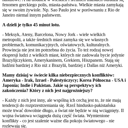
fenomen greckiego polis, miasta-państwa. Wielkie miasta zamykają
się w swoim żywiole. Np. Sao Paulo jest w porównaniu z Rio de
Janeiro niemal innym państwem.
A dzieli je tylko 45 minut lotu.
- Meksyk, Ateny, Barcelona, Nowy Jork - wiele wielkich
metropolii, a także średnich miast zamyka się we własnych
problemach, komunikacyjnych, oświatowych, kulturalnych.
Prowincja nie jest im potrzebna do życia. To też rodzaj nowej
ekspresji ludzi z wielkich miast, których nie zadowala bycie jedynie
Brazylijczykiem, Amerykaninem, Grekiem, Hiszpanem. Stają się
ludźmi bardziej z Rio niż z Brazylii, bardziej z Dallas niż Ameryki.
Mamy dzisiaj w świecie kilka niebezpiecznych konfliktów:
Ameryka - Irak, Izrael - Palestyńczycy; Korea Północna - USA i
Japonia; Indie i Pakistan. Jakie są perspektywy ich
zakończenia? Który z nich jest najgroźniejszy?
- Każdy z nich jest inny, ale wspólną ich cechą jest to, że nie mają
tendencji do rozprzestrzeniania się. Rzeź hindusko-pakistańska
może trwać dowolnie długo, a świat nie będzie w nią wciągnięty. II
wojna światowa wciągnęła dużą część świata. Wymienione
konflikty - co jest szalenie ważne dla pokoju światowego - nie
rozlewają się.