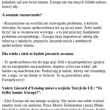
południu zaś jest świat islamu. Europa nie ma innych źródeł naboru
nowej siły.
A ostatnie rozszerzenie?
- Rozszerzenie na wschód nie rozwiązało problemu, o którym
mówimy, bo nasze społeczeństwa też są raczej stare. Żeby nadal
liczyć się w światowym wyścigu - a to jest przecież fundament
problemu europejskiego - Europa musi importować młodą siłę
roboczą z młodych, prężnych, dynamicznych i ambitnych
społeczeństw islamu.
Dla wielu z nich to będzie poczucie awansu.
- Te społeczeństwa też do tego prą! Jeśli z tej perspektywy spojrzy
się na europejskie nacjonalizmy, dopiero wówczas widać, jak
bardzo są anachroniczne. Podsycają je ludzie, którzy nie rozumieją
nic z tego, co się dzieje w świecie. To są prawdziwi anty-
Europejczycy!
Valery Giscard d’Estaing mówi o wejściu Turcji do UE: “To
byłby koniec Europy!”.
- Ależ Europa nie ma innego wyjścia. Nie może ona sobie wybrać
między tymi czy tamtymi. Przez Morze Śródziemne i przez Bliski
Wschód to jedyne drogi dopływu młodych ludzi do Europy. Sądzę,