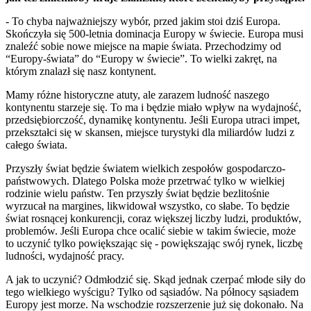
- To chyba najważniejszy wybór, przed jakim stoi dziś Europa.
Skończyła się 500-letnia dominacja Europy w świecie. Europa musi
znaleźć sobie nowe miejsce na mapie świata. Przechodzimy od
“Europy-świata” do “Europy w świecie”. To wielki zakręt, na
którym znalazł się nasz kontynent.
Mamy różne historyczne atuty, ale zarazem ludność naszego
kontynentu starzeje się. To ma i będzie miało wpływ na wydajność,
przedsiębiorczość, dynamikę kontynentu. Jeśli Europa utraci impet,
przekształci się w skansen, miejsce turystyki dla miliardów ludzi z
całego świata.
Przyszły świat będzie światem wielkich zespołów gospodarczo-
państwowych. Dlatego Polska może przetrwać tylko w wielkiej
rodzinie wielu państw. Ten przyszły świat będzie bezlitośnie
wyrzucał na margines, likwidował wszystko, co słabe. To będzie
świat rosnącej konkurencji, coraz większej liczby ludzi, produktów,
problemów. Jeśli Europa chce ocalić siebie w takim świecie, może
to uczynić tylko powiększając się - powiększając swój rynek, liczbę
ludności, wydajność pracy.
A jak to uczynić? Odmłodzić się. Skąd jednak czerpać młode siły do
tego wielkiego wyścigu? Tylko od sąsiadów. Na północy sąsiadem
Europy jest morze. Na wschodzie rozszerzenie już się dokonało. Na