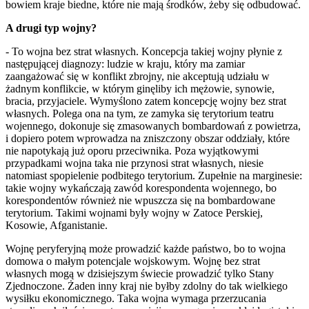
bowiem kraje biedne, które nie mają środków, żeby się odbudować.
A drugi typ wojny?
- To wojna bez strat własnych. Koncepcja takiej wojny płynie z
następującej diagnozy: ludzie w kraju, który ma zamiar
zaangażować się w konflikt zbrojny, nie akceptują udziału w
żadnym konflikcie, w którym ginęliby ich mężowie, synowie,
bracia, przyjaciele. Wymyślono zatem koncepcję wojny bez strat
własnych. Polega ona na tym, ze zamyka się terytorium teatru
wojennego, dokonuje się zmasowanych bombardowań z powietrza,
i dopiero potem wprowadza na zniszczony obszar oddziały, które
nie napotykają już oporu przeciwnika. Poza wyjątkowymi
przypadkami wojna taka nie przynosi strat własnych, niesie
natomiast spopielenie podbitego terytorium. Zupełnie na marginesie:
takie wojny wykańczają zawód korespondenta wojennego, bo
korespondentów również nie wpuszcza się na bombardowane
terytorium. Takimi wojnami były wojny w Zatoce Perskiej,
Kosowie, Afganistanie.
Wojnę peryferyjną może prowadzić każde państwo, bo to wojna
domowa o małym potencjale wojskowym. Wojnę bez strat
własnych mogą w dzisiejszym świecie prowadzić tylko Stany
Zjednoczone. Żaden inny kraj nie byłby zdolny do tak wielkiego
wysiłku ekonomicznego. Taka wojna wymaga przerzucania