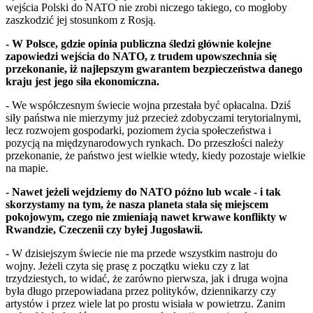
wejścia Polski do NATO nie zrobi niczego takiego, co mogłoby
zaszkodzić jej stosunkom z Rosją.
- W Polsce, gdzie opinia publiczna śledzi głównie kolejne
zapowiedzi wejścia do NATO, z trudem upowszechnia się
przekonanie, iż najlepszym gwarantem bezpieczeństwa danego
kraju jest jego siła ekonomiczna.
- We współczesnym świecie wojna przestała być opłacalna. Dziś
siły państwa nie mierzymy już przecież zdobyczami terytorialnymi,
lecz rozwojem gospodarki, poziomem życia społeczeństwa i
pozycją na międzynarodowych rynkach. Do przeszłości należy
przekonanie, że państwo jest wielkie wtedy, kiedy pozostaje wielkie
na mapie.
- Nawet jeżeli wejdziemy do NATO późno lub wcale - i tak
skorzystamy na tym, że nasza planeta stała się miejscem
pokojowym, czego nie zmieniają nawet krwawe konflikty w
Rwandzie, Czeczenii czy byłej Jugosławii.
- W dzisiejszym świecie nie ma przede wszystkim nastroju do
wojny. Jeżeli czyta się prasę z początku wieku czy z lat
trzydziestych, to widać, że zarówno pierwsza, jak i druga wojna
była długo przepowiadana przez polityków, dziennikarzy czy
artystów i przez wiele lat po prostu wisiała w powietrzu. Zanim