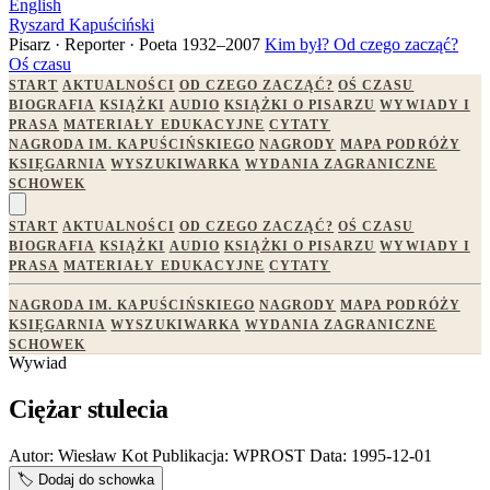
English
Ryszard Kapuściński
Pisarz · Reporter · Poeta
1932–2007
Kim był?
Od czego zacząć?
Oś czasu
START
AKTUALNOŚCI
OD CZEGO ZACZĄĆ?
OŚ CZASU
BIOGRAFIA
KSIĄŻKI
AUDIO
KSIĄŻKI O PISARZU
WYWIADY I
PRASA
MATERIAŁY EDUKACYJNE
CYTATY
NAGRODA IM. KAPUŚCIŃSKIEGO
NAGRODY
MAPA PODRÓŻY
KSIĘGARNIA
WYSZUKIWARKA
WYDANIA ZAGRANICZNE
SCHOWEK
START
AKTUALNOŚCI
OD CZEGO ZACZĄĆ?
OŚ CZASU
BIOGRAFIA
KSIĄŻKI
AUDIO
KSIĄŻKI O PISARZU
WYWIADY I
PRASA
MATERIAŁY EDUKACYJNE
CYTATY
NAGRODA IM. KAPUŚCIŃSKIEGO
NAGRODY
MAPA PODRÓŻY
KSIĘGARNIA
WYSZUKIWARKA
WYDANIA ZAGRANICZNE
SCHOWEK
Wywiad
Ciężar stulecia
Autor:
Wiesław Kot
Publikacja:
WPROST
Data:
1995-12-01
🏷️
Dodaj do schowka