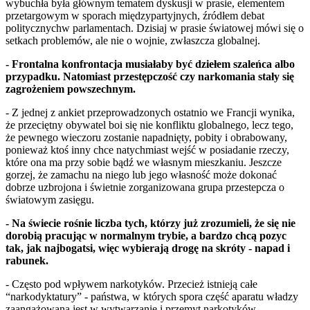
wybuchła była głównym tematem dyskusji w prasie, elementem
przetargowym w sporach międzypartyjnych, źródłem debat
politycznychw parlamentach. Dzisiaj w prasie światowej mówi się o
setkach problemów, ale nie o wojnie, zwłaszcza globalnej.
- Frontalna konfrontacja musiałaby być dziełem szaleńca albo
przypadku. Natomiast przestępczość czy narkomania stały się
zagrożeniem powszechnym.
- Z jednej z ankiet przeprowadzonych ostatnio we Francji wynika,
że przeciętny obywatel boi się nie konfliktu globalnego, lecz tego,
że pewnego wieczoru zostanie napadnięty, pobity i obrabowany,
ponieważ ktoś inny chce natychmiast wejść w posiadanie rzeczy,
które ona ma przy sobie bądź we własnym mieszkaniu. Jeszcze
gorzej, że zamachu na niego lub jego własność może dokonać
dobrze uzbrojona i świetnie zorganizowana grupa przestepcza o
światowym zasięgu.
- Na świecie rośnie liczba tych, którzy już zrozumieli, że się nie
dorobią pracując w normalnym trybie, a bardzo chcą pozyc
tak, jak najbogatsi, więc wybierają drogę na skróty - napad i
rabunek.
- Często pod wpływem narkotyków. Przecież istnieją całe
“narkodyktatury” - państwa, w których spora część aparatu władzy
zaangażowana jest w wytwarzanie i przemyt narkotyków.