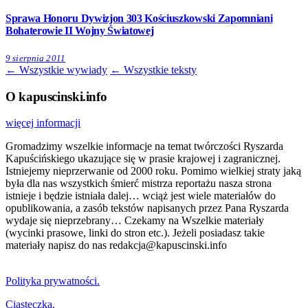
Sprawa Honoru Dywizjon 303 Kościuszkowski Zapomniani
Bohaterowie II Wojny Światowej
9 sierpnia 2011
← Wszystkie wywiady
← Wszystkie teksty
O kapuscinski.info
więcej informacji
Gromadzimy wszelkie informacje na temat twórczości Ryszarda
Kapuścińskiego ukazujące się w prasie krajowej i zagranicznej.
Istniejemy nieprzerwanie od 2000 roku. Pomimo wielkiej straty jaką
była dla nas wszystkich śmierć mistrza reportażu nasza strona
istnieje i będzie istniała dalej… wciąż jest wiele materiałów do
opublikowania, a zasób tekstów napisanych przez Pana Ryszarda
wydaje się nieprzebrany… Czekamy na Wszelkie materiały
(wycinki prasowe, linki do stron etc.). Jeżeli posiadasz takie
materiały napisz do nas redakcja@kapuscinski.info
Polityka prywatności.
Ciasteczka.