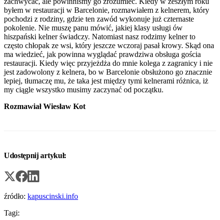
zachwycać, ale powinniśmy go zrozumieć. Kiedy w zeszłym roku
byłem w restauracji w Barcelonie, rozmawiałem z kelnerem, który
pochodzi z rodziny, gdzie ten zawód wykonuje już czternaste
pokolenie. Nie muszę panu mówić, jakiej klasy usługi ów
hiszpański kelner świadczy. Natomiast nasz rodzimy kelner to
często chłopak ze wsi, który jeszcze wczoraj pasał krowy. Skąd ona
ma wiedzieć, jak powinna wyglądać prawdziwa obsługa gościa
restauracji. Kiedy więc przyjeżdża do mnie kolega z zagranicy i nie
jest zadowolony z kelnera, bo w Barcelonie obsłużono go znacznie
lepiej, tłumaczę mu, że taka jest między tymi kelnerami różnica, iż
my ciągle wszystko musimy zaczynać od początku.
Rozmawiał Wiesław Kot
Udostępnij artykuł:
źródło:
kapuscinski.info
Tagi: