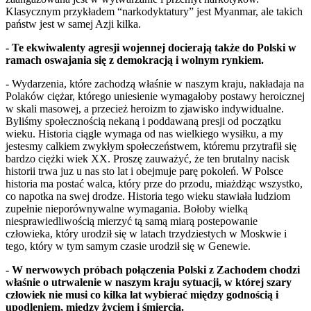
Klasycznym przykładem “narkodyktatury” jest Myanmar, ale takich
państw jest w samej Azji kilka.
- Te ekwiwalenty agresji wojennej docierają także do Polski w
ramach oswajania się z demokracją i wolnym rynkiem.
- Wydarzenia, które zachodzą właśnie w naszym kraju, nakładaja na
Polaków ciężar, którego uniesienie wymagałoby postawy heroicznej
w skali masowej, a przecież heroizm to zjawisko indywidualne.
Byliśmy społecznością nekaną i poddawaną presji od początku
wieku. Historia ciągle wymaga od nas wielkiego wysiłku, a my
jestesmy calkiem zwykłym społeczeństwem, któremu przytrafił się
bardzo ciężki wiek XX. Proszę zauważyć, że ten brutalny nacisk
historii trwa juz u nas sto lat i obejmuje parę pokoleń. W Polsce
historia ma postać walca, który prze do przodu, miażdżąc wszystko,
co napotka na swej drodze. Historia tego wieku stawiała ludziom
zupełnie nieporównywalne wymagania. Bołoby wielką
niesprawiedliwością mierzyć tą samą miarą postepowanie
człowieka, który urodził się w latach trzydziestych w Moskwie i
tego, który w tym samym czasie urodził się w Genewie.
- W nerwowych próbach połączenia Polski z Zachodem chodzi
właśnie o utrwalenie w naszym kraju sytuacji, w której szary
człowiek nie musi co kilka lat wybierać między godnością i
upodleniem, między życiem i śmiercią.