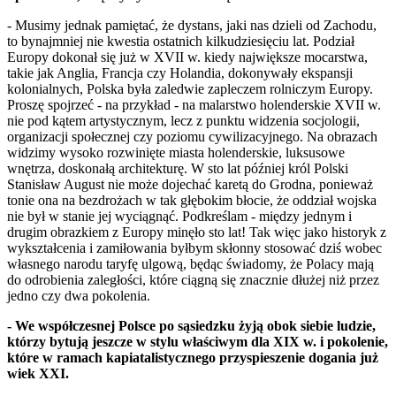
- Musimy jednak pamiętać, że dystans, jaki nas dzieli od Zachodu,
to bynajmniej nie kwestia ostatnich kilkudziesięciu lat. Podział
Europy dokonał się już w XVII w. kiedy największe mocarstwa,
takie jak Anglia, Francja czy Holandia, dokonywały ekspansji
kolonialnych, Polska była zaledwie zapleczem rolniczym Europy.
Proszę spojrzeć - na przykład - na malarstwo holenderskie XVII w.
nie pod kątem artystycznym, lecz z punktu widzenia socjologii,
organizacji społecznej czy poziomu cywilizacyjnego. Na obrazach
widzimy wysoko rozwinięte miasta holenderskie, luksusowe
wnętrza, doskonałą architekturę. W sto lat później król Polski
Stanisław August nie może dojechać karetą do Grodna, ponieważ
tonie ona na bezdrożach w tak głębokim błocie, że oddział wojska
nie był w stanie jej wyciągnąć. Podkreślam - między jednym i
drugim obrazkiem z Europy minęło sto lat! Tak więc jako historyk z
wykształcenia i zamiłowania byłbym skłonny stosować dziś wobec
własnego narodu taryfę ulgową, będąc świadomy, że Polacy mają
do odrobienia zaległości, które ciągną się znacznie dłużej niż przez
jedno czy dwa pokolenia.
- We współczesnej Polsce po sąsiedzku żyją obok siebie ludzie,
którzy bytują jeszcze w stylu właściwym dla XIX w. i pokolenie,
które w ramach kapiatalistycznego przyspieszenie dogania już
wiek XXI.