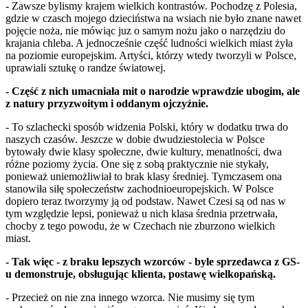
- Zawsze bylismy krajem wielkich kontrastów. Pochodzę z Polesia,
gdzie w czasch mojego dzieciństwa na wsiach nie było znane nawet
pojęcie noża, nie mówiąc juz o samym nożu jako o narzędziu do
krajania chleba. A jednocześnie część ludności wielkich miast żyła
na poziomie europejskim. Artyści, którzy wtedy tworzyli w Polsce,
uprawiali sztukę o randze światowej.
- Część z nich umacniała mit o narodzie wprawdzie ubogim, ale
z natury przyzwoitym i oddanym ojczyźnie.
- To szlachecki sposób widzenia Polski, który w dodatku trwa do
naszych czasów. Jeszcze w dobie dwudziestolecia w Polsce
bytowały dwie klasy społeczne, dwie kultury, menatlności, dwa
różne poziomy życia. One się z sobą praktycznie nie stykały,
ponieważ uniemożliwiał to brak klasy średniej. Tymczasem ona
stanowiła siłę społeczeństw zachodnioeuropejskich. W Polsce
dopiero teraz tworzymy ją od podstaw. Nawet Czesi są od nas w
tym względzie lepsi, ponieważ u nich klasa średnia przetrwała,
chocby z tego powodu, że w Czechach nie zburzono wielkich
miast.
- Tak więc - z braku lepszych wzorców - byle sprzedawca z GS-
u demonstruje, obsługując klienta, postawę wielkopańską.
- Przecież on nie zna innego wzorca. Nie musimy się tym