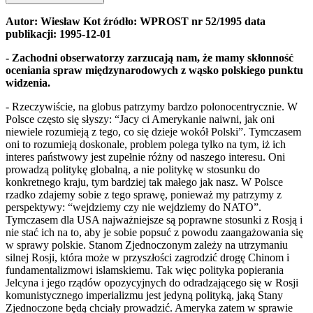
Autor: Wiesław Kot źródło: WPROST nr 52/1995 data
publikacji: 1995-12-01
- Zachodni obserwatorzy zarzucają nam, że mamy skłonność
oceniania spraw międzynarodowych z wąsko polskiego punktu
widzenia.
- Rzeczywiście, na globus patrzymy bardzo polonocentrycznie. W
Polsce często się słyszy: “Jacy ci Amerykanie naiwni, jak oni
niewiele rozumieją z tego, co się dzieje wokół Polski”. Tymczasem
oni to rozumieją doskonale, problem polega tylko na tym, iż ich
interes państwowy jest zupełnie różny od naszego interesu. Oni
prowadzą politykę globalną, a nie politykę w stosunku do
konkretnego kraju, tym bardziej tak małego jak nasz. W Polsce
rzadko zdajemy sobie z tego sprawę, ponieważ my patrzymy z
perspektywy: “wejdziemy czy nie wejdziemy do NATO”.
Tymczasem dla USA najważniejsze są poprawne stosunki z Rosją i
nie stać ich na to, aby je sobie popsuć z powodu zaangażowania się
w sprawy polskie. Stanom Zjednoczonym zależy na utrzymaniu
silnej Rosji, która może w przyszłości zagrodzić drogę Chinom i
fundamentalizmowi islamskiemu. Tak więc polityka popierania
Jelcyna i jego rządów opozycyjnych do odradzającego się w Rosji
komunistycznego imperializmu jest jedyną polityką, jaką Stany
Zjednoczone będą chciały prowadzić. Ameryka zatem w sprawie