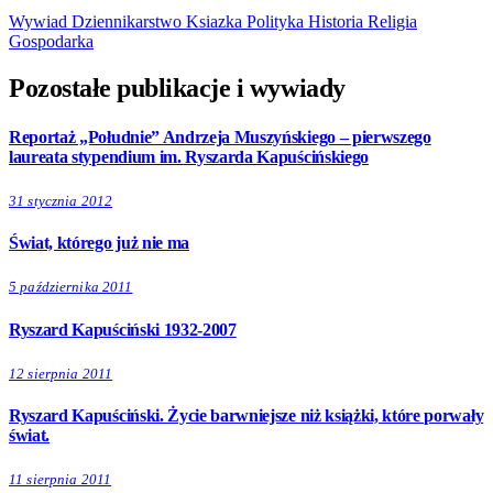
Wywiad
Dziennikarstwo
Ksiazka
Polityka
Historia
Religia
Gospodarka
Pozostałe publikacje i wywiady
Reportaż „Południe” Andrzeja Muszyńskiego – pierwszego
laureata stypendium im. Ryszarda Kapuścińskiego
31 stycznia 2012
Świat, którego już nie ma
5 października 2011
Ryszard Kapuściński 1932-2007
12 sierpnia 2011
Ryszard Kapuściński. Życie barwniejsze niż książki, które porwały
świat.
11 sierpnia 2011