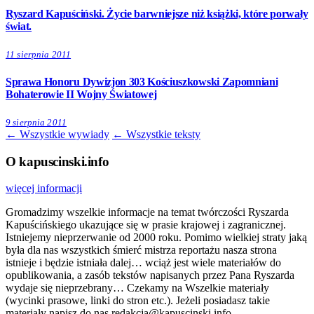
Ryszard Kapuściński. Życie barwniejsze niż książki, które porwały
świat.
11 sierpnia 2011
Sprawa Honoru Dywizjon 303 Kościuszkowski Zapomniani
Bohaterowie II Wojny Światowej
9 sierpnia 2011
← Wszystkie wywiady
← Wszystkie teksty
O kapuscinski.info
więcej informacji
Gromadzimy wszelkie informacje na temat twórczości Ryszarda
Kapuścińskiego ukazujące się w prasie krajowej i zagranicznej.
Istniejemy nieprzerwanie od 2000 roku. Pomimo wielkiej straty jaką
była dla nas wszystkich śmierć mistrza reportażu nasza strona
istnieje i będzie istniała dalej… wciąż jest wiele materiałów do
opublikowania, a zasób tekstów napisanych przez Pana Ryszarda
wydaje się nieprzebrany… Czekamy na Wszelkie materiały
(wycinki prasowe, linki do stron etc.). Jeżeli posiadasz takie
materiały napisz do nas redakcja@kapuscinski.info