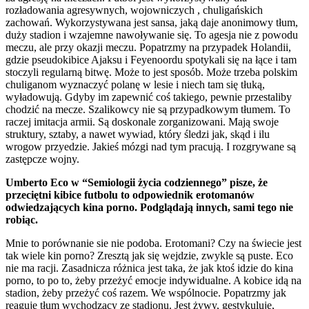
rozładowania agresywnych, wojowniczych , chuligańskich
zachowań. Wykorzystywana jest sansa, jaką daje anonimowy tłum,
duży stadion i wzajemne nawoływanie się. To agesja nie z powodu
meczu, ale przy okazji meczu. Popatrzmy na przypadek Holandii,
gdzie pseudokibice Ajaksu i Feyenoordu spotykali się na łące i tam
stoczyli regularną bitwę. Może to jest sposób. Może trzeba polskim
chuliganom wyznaczyć polanę w lesie i niech tam się tłuką,
wyładowują. Gdyby im zapewnić coś takiego, pewnie przestaliby
chodzić na mecze. Szalikowcy nie są przypadkowym tłumem. To
raczej imitacja armii. Są doskonale zorganizowani. Mają swoje
struktury, sztaby, a nawet wywiad, który śledzi jak, skąd i ilu
wrogow przyedzie. Jakieś mózgi nad tym pracują. I rozgrywane są
zastępcze wojny.
Umberto Eco w “Semiologii życia codziennego” pisze, że
przeciętni kibice futbolu to odpowiednik erotomanów
odwiedzających kina porno. Podglądają innych, sami tego nie
robiąc.
Mnie to porównanie sie nie podoba. Erotomani? Czy na świecie jest
tak wiele kin porno? Zresztą jak się wejdzie, zwykle są puste. Eco
nie ma racji. Zasadnicza różnica jest taka, że jak ktoś idzie do kina
porno, to po to, żeby przeżyć emocje indywidualne. A kobice idą na
stadion, żeby przeżyć coś razem. We wspólnocie. Popatrzmy jak
reaguje tłum wychodzący ze stadionu. Jest żywy, gestykuluje,