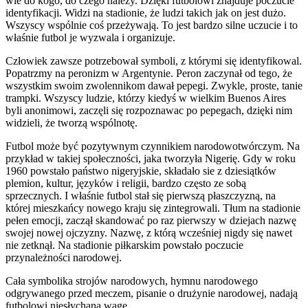
wie do kogo, do czego należy. Dzięki futbolowi znajduje poczucie
identyfikacji. Widzi na stadionie, że ludzi takich jak on jest dużo.
Wszyscy wspólnie coś przeżywają. To jest bardzo silne uczucie i to
właśnie futbol je wyzwala i organizuje.
Człowiek zawsze potrzebował symboli, z którymi się identyfikowal.
Popatrzmy na peronizm w Argentynie. Peron zaczynał od tego, że
wszystkim swoim zwolennikom dawał pepegi. Zwykle, proste, tanie
trampki. Wszyscy ludzie, którzy kiedyś w wielkim Buenos Aires
byli anonimowi, zaczęli się rozpoznawac po pepegach, dzięki nim
widzieli, że tworzą wspólnotę.
Futbol może być pozytywnym czynnikiem narodowotwórczym. Na
przykład w takiej społeczności, jaka tworzyła Nigerię. Gdy w roku
1960 powstało państwo nigeryjskie, składało sie z dziesiątków
plemion, kultur, języków i religii, bardzo często ze sobą
sprzecznych. I właśnie futbol stał się pierwszą płaszczyzną, na
której mieszkańcy nowego kraju się zintegrowali. Tłum na stadionie
pełen emocji, zaczął skandować po raz pierwszy w dziejach nazwę
swojej nowej ojczyzny. Nazwę, z którą wcześniej nigdy się nawet
nie zetknął. Na stadionie piłkarskim powstało poczucie
przynależności narodowej.
Cała symbolika strojów narodowych, hymnu narodowego
odgrywanego przed meczem, pisanie o drużynie narodowej, nadają
futbolowi niesłychaną wagę.