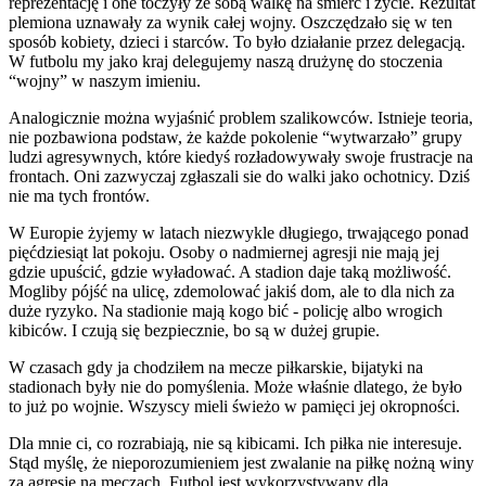
reprezentację i one toczyły ze sobą walkę na śmierć i życie. Rezultat
plemiona uznawały za wynik całej wojny. Oszczędzało się w ten
sposób kobiety, dzieci i starców. To było działanie przez delegacją.
W futbolu my jako kraj delegujemy naszą drużynę do stoczenia
“wojny” w naszym imieniu.
Analogicznie można wyjaśnić problem szalikowców. Istnieje teoria,
nie pozbawiona podstaw, że każde pokolenie “wytwarzało” grupy
ludzi agresywnych, które kiedyś rozładowywały swoje frustracje na
frontach. Oni zazwyczaj zgłaszali sie do walki jako ochotnicy. Dziś
nie ma tych frontów.
W Europie żyjemy w latach niezwykle długiego, trwającego ponad
pięćdziesiąt lat pokoju. Osoby o nadmiernej agresji nie mają jej
gdzie upuścić, gdzie wyładować. A stadion daje taką możliwość.
Mogliby pójść na ulicę, zdemolować jakiś dom, ale to dla nich za
duże ryzyko. Na stadionie mają kogo bić - policję albo wrogich
kibiców. I czują się bezpiecznie, bo są w dużej grupie.
W czasach gdy ja chodziłem na mecze piłkarskie, bijatyki na
stadionach były nie do pomyślenia. Może właśnie dlatego, że było
to już po wojnie. Wszyscy mieli świeżo w pamięci jej okropności.
Dla mnie ci, co rozrabiają, nie są kibicami. Ich piłka nie interesuje.
Stąd myślę, że nieporozumieniem jest zwalanie na piłkę nożną winy
za agresję na meczach. Futbol jest wykorzystywany dla