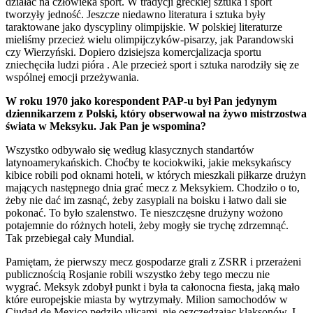
działać na człowieka sport. W tradycji greckiej sztuka i sport
tworzyły jedność. Jeszcze niedawno literatura i sztuka były
taraktowane jako dyscypliny olimpijskie. W polskiej literaturze
mieliśmy przecież wielu olimpijczyków-pisarzy, jak Parandowski
czy Wierzyński. Dopiero dzisiejsza komercjalizacja sportu
zniechęciła ludzi pióra . Ale przecież sport i sztuka narodziły się ze
wspólnej emocji przeżywania.
W roku 1970 jako korespondent PAP-u był Pan jedynym
dziennikarzem z Polski, który obserwował na żywo mistrzostwa
świata w Meksyku. Jak Pan je wspomina?
Wszystko odbywało się według klasycznych standartów
latynoamerykańskich. Choćby te kociokwiki, jakie meksykańscy
kibice robili pod oknami hoteli, w których mieszkali piłkarze drużyn
mających następnego dnia grać mecz z Meksykiem. Chodziło o to,
żeby nie dać im zasnąć, żeby zasypiali na boisku i łatwo dali sie
pokonać. To było szalenstwo. Te nieszczęsne drużyny wożono
potajemnie do różnych hoteli, żeby mogły sie trychę zdrzemnąć.
Tak przebiegał cały Mundial.
Pamiętam, że pierwszy mecz gospodarze grali z ZSRR i przerażeni
publicznością Rosjanie robili wszystko żeby tego meczu nie
wygrać. Meksyk zdobył punkt i była ta całonocna fiesta, jaką mało
które europejskie miasta by wytrzymały. Milion samochodów w
Ciudad de Mexico pędziło ulicami, nie oszczędzając klaksonów. I