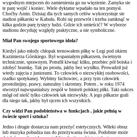
wygodnym miejscem do zamienienia go na więzienie. Zamyka sie
te parę wejść i koniec. Wiele dyktatur wpadało na ten pomysł.
Choćby Amin. Dzisiaj dla tych samych celów wykorzystuje sie
stadion piłkarski w Kabulu. Robi się przewrót i trzeba zamknąć w
kilka godzin parę tysięcy ludzi. Gdzie ich umieścić? W wyborze
stadionu decyduję względy praktyczne, a nie symboliczne.
Miał Pan swojego sportowego idola?
Kiedyś jako młody chłopak trenowałem piłkę w Legi pod okiem
Kazimierza Górskiego. Był wspaniałym piłkarzem, świetnym
technicznie, sprawnym. Potrafił kiwnąć kilku, przebiec pół boiska i
zdobyć bramkę. Tak po prostu, jakby bez wysiłku. Prowadził już
wtedy zajęcia z juniorami. To człowiek o niezwykłej osobowości,
rzadko spotykanej. Wybitny fachowiec, a przy tym człowiek
prostolinijny, prawy, naturalny i skromny. Potem , w roku 1974
stworzył najwspanialszy zespół w historii polskiej piłki. Taki sukces
mógł od nieść tylko człowiek tak niezwykły. A jego piłkarze grali
dla niego tak, jakby był ojcem ich wszystkich.
Czy widzi Pan podobieństwa w funkcjach , jakie pełnią w
świecie sport i sztuka?
Jedno i drugie dostarcza nam przeżyć estetycznych. Wileki obraz
lub muzyka pobudza nas do przeżywania świata. Podobnie może