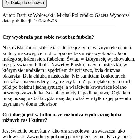
🏷️
Dodaj do schowka
Autor: Dariusz Wołowski i Michał Pol źródło: Gazeta Wyborcza
data publikacji: 1998-06-05
——————————————————————–
Czy wyobraża pan sobie świat bez futbolu?
Nie. dzisiaj futbol stał się tak nierozłącznym i ważnym elementem
kultury masowej, że trudno ją sobie bez niego wyobrazić. Ja od
małego stykałem sie z futbolem. Świat, w którym się wychowałem,
był już światem futbolu. Nawet w Pińsku, małym misteczku, w
którym się urodziłem i spędziłem dzieciństwo, była drużyna
piłkarska. Była chlubą miasteczka. Nie pamiętam konkretnych
meczów, miałem wtedy trzy, cztery lata. Zapamiętałem tylko ruch
piłki po boisku i jedną sytuacje, a właściwie krwawiące kolano
pewnego zawodnika. Został kopnięty i upadł na trawę. Oglądam
piłkę nożną już 60 lat, gdzie się da, i właśiwie tylko z jej powodu
trzymam w domu telewizor.
Co takiego jest w futbolu, że rozbudza wyobraźnię ludzi
różnych ras i kultur?
Jest świetnie pomyślany jako gra zespołowa, a zwłaszcza jako
widowisko. Zawodnicy pokonują duże przestrzenie. Każdy musi