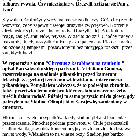
piłkarzy rywala. Czy mieszkając w Brazylii, zetknął się Pan z
tym?
Słyszałem, że drużyny wożą na mecze zaklinaczy. Cóż, chcą zrobić
wszystko, żeby zapewnić swojej drużynie zwycięstwo. Korzenie
afrykańskie są bardzo silne w tradycji brazylijskiej. A to kultura
magii, zaklęć, amuletów, fetyszy. Widać to do dziś. Choćby tradycja
makumby, kiedy wszystkie ulice i plaża Ipanema w Rio de Janerio
obłożone są lampkami, postawionymi bez niczyjego rozkazu, przez
zwykłych ludzi.
W reportażu z tomu “
Chrystus z karabinem na ramieniu
”
opisał Pan salwadorskiego partyzanta Victotiano Gomeza,
rozstrzelanego na stadionie piłkarskim przed kamerami
telewizji. Z egzekucji zrobiono widowisko na miarę meczu
piłkarskiego. Pomyślałem wówczas, że to podwójna zbrodnia,
także przeciwko temu miejscu które zostało stworzone, żeby
nieść ludziom radość. Później to samo przyszło mi do głowy, gdy
patrzyłem na Stadion Olimpijski w Sarajewie, zamieniony w
cmentarz.
Historia zna wiele przypadków, kiedy stadion piłkarski zmieniał
przeznaczenie. Pinochet podczas przewrotu w Chile przekształcił
stadion Santiago w obóz koncentracyjny, gdzie ludzie nie dostawali
nawet wody. Widziałem to na własne oczy. Stadion jest bardzo