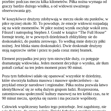
przebiec podczas meczu kilka kilometrów. Piłka nożna wymaga od
graczy bardzo dużego wisiłku, a od widowni uważnego
obserwowania gry.
W koszykówce drużyny zdobywają w meczu około stu punktów, w
piłce ręcznej około 30. To powoduje, że emocje widowni rozpadają
się na wiele momentów. W piłce nożnej wynik oscyluje wokół zera.
Filozof i natropolog Stephen J. Gould w książce “The Full House”
formuje teorię, że w pewnych dziedzinach zbliżyliśmy sie do
doskonałości, do punktu zerowego. To według mnie dotyczy piłki
nożnej. Jest bliska stanu doskonałości. Dwie doskonałe drużyny
stoją naprzeciw siebie i przez to pada coraz mniej bramek.
Element przypadku jest przy tym niezwykle duży, co potęguje
dramaturgię widowiska. Jeden moment decyduje o wyniku, ale tłum
potrafi czekać na ten jeden moment przez 90 minut.
Poza tym futbolowi udało się opanować wszystkie te dziedziny,
które stworzyła kultura masowa i masowe społeczeństwo - na
przyklad emocje narodowe i regionalne. Piłka nożna pozwala łatwo
identyfikować się ze sobą dużym grupom ludzi. Rozproszona,
zatomizowana społeczność kultury masowej na ten krótki czas, na te
90 minut meczu, spotyka się razem i ma poczucie wspólnoty.
Człowiek współczesny bardzo tego potrzebuje. Jest zagubiony, nie