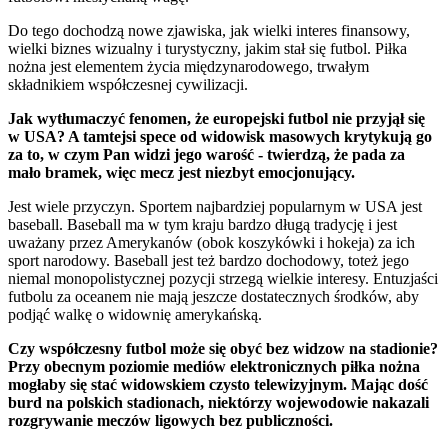
Do tego dochodzą nowe zjawiska, jak wielki interes finansowy,
wielki biznes wizualny i turystyczny, jakim stał się futbol. Piłka
nożna jest elementem życia międzynarodowego, trwałym
składnikiem współczesnej cywilizacji.
Jak wytłumaczyć fenomen, że europejski futbol nie przyjął się
w USA? A tamtejsi spece od widowisk masowych krytykują go
za to, w czym Pan widzi jego warość - twierdzą, że pada za
mało bramek, więc mecz jest niezbyt emocjonujący.
Jest wiele przyczyn. Sportem najbardziej popularnym w USA jest
baseball. Baseball ma w tym kraju bardzo długą tradycję i jest
uważany przez Amerykanów (obok koszykówki i hokeja) za ich
sport narodowy. Baseball jest też bardzo dochodowy, toteż jego
niemal monopolistycznej pozycji strzegą wielkie interesy. Entuzjaści
futbolu za oceanem nie mają jeszcze dostatecznych środków, aby
podjąć walkę o widownię amerykańską.
Czy współczesny futbol może się obyć bez widzow na stadionie?
Przy obecnym poziomie mediów elektronicznych piłka nożna
mogłaby się stać widowskiem czysto telewizyjnym. Mając dość
burd na polskich stadionach, niektórzy wojewodowie nakazali
rozgrywanie meczów ligowych bez publiczności.