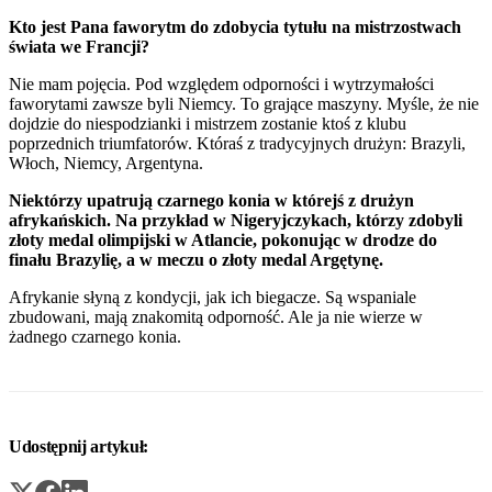
Kto jest Pana faworytm do zdobycia tytułu na mistrzostwach
świata we Francji?
Nie mam pojęcia. Pod względem odporności i wytrzymałości
faworytami zawsze byli Niemcy. To grające maszyny. Myśle, że nie
dojdzie do niespodzianki i mistrzem zostanie ktoś z klubu
poprzednich triumfatorów. Któraś z tradycyjnych drużyn: Brazyli,
Włoch, Niemcy, Argentyna.
Niektórzy upatrują czarnego konia w którejś z drużyn
afrykańskich. Na przykład w Nigeryjczykach, którzy zdobyli
złoty medal olimpijski w Atlancie, pokonując w drodze do
finału Brazylię, a w meczu o złoty medal Argętynę.
Afrykanie słyną z kondycji, jak ich biegacze. Są wspaniale
zbudowani, mają znakomitą odporność. Ale ja nie wierze w
żadnego czarnego konia.
Udostępnij artykuł: