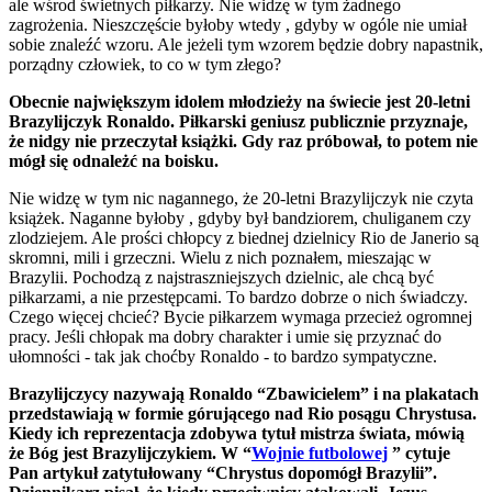
ale wśrod świetnych piłkarzy. Nie widzę w tym żadnego
zagrożenia. Nieszczęście byłoby wtedy , gdyby w ogóle nie umiał
sobie znaleźć wzoru. Ale jeżeli tym wzorem będzie dobry napastnik,
porządny człowiek, to co w tym złego?
Obecnie największym idolem młodzieży na świecie jest 20-letni
Brazylijczyk Ronaldo. Piłkarski geniusz publicznie przyznaje,
że nidgy nie przeczytał książki. Gdy raz próbował, to potem nie
mógł się odnależć na boisku.
Nie widzę w tym nic nagannego, że 20-letni Brazylijczyk nie czyta
książek. Naganne byłoby , gdyby był bandziorem, chuliganem czy
zlodziejem. Ale prości chłopcy z biednej dzielnicy Rio de Janerio są
skromni, mili i grzeczni. Wielu z nich poznałem, mieszając w
Brazylii. Pochodzą z najstraszniejszych dzielnic, ale chcą być
piłkarzami, a nie przestępcami. To bardzo dobrze o nich świadczy.
Czego więcej chcieć? Bycie piłkarzem wymaga przecież ogromnej
pracy. Jeśli chłopak ma dobry charakter i umie się przyznać do
ułomności - tak jak choćby Ronaldo - to bardzo sympatyczne.
Brazylijczycy nazywają Ronaldo “Zbawicielem” i na plakatach
przedstawiają w formie górującego nad Rio posągu Chrystusa.
Kiedy ich reprezentacja zdobywa tytuł mistrza świata, mówią
że Bóg jest Brazylijczykiem. W “
Wojnie futbolowej
” cytuje
Pan artykuł zatytułowany “Chrystus dopomógł Brazylii”.