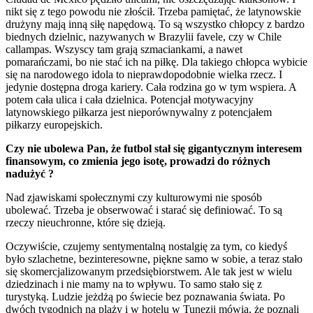
nikt się z tego powodu nie złościł. Trzeba pamiętać, że latynowskie
drużyny mają inną siłę napędową. To są wszystko chłopcy z bardzo
biednych dzielnic, nazywanych w Brazylii favele, czy w Chile
callampas. Wszyscy tam grają szmaciankami, a nawet
pomarańczami, bo nie stać ich na piłkę. Dla takiego chłopca wybicie
się na narodowego idola to nieprawdopodobnie wielka rzecz. I
jedynie dostępna droga kariery. Cała rodzina go w tym wspiera. A
potem cała ulica i cała dzielnica. Potencjał motywacyjny
latynowskiego piłkarza jest nieporównywalny z potencjałem
piłkarzy europejskich.
Czy nie ubolewa Pan, że futbol stał się gigantycznym interesem
finansowym, co zmienia jego isotę, prowadzi do różnych
nadużyć ?
Nad zjawiskami społecznymi czy kulturowymi nie sposób
ubolewać. Trzeba je obserwować i starać się definiować. To są
rzeczy nieuchronne, które się dzieją.
Oczywiście, czujemy sentymentalną nostalgię za tym, co kiedyś
było szlachetne, bezinteresowne, piękne samo w sobie, a teraz stało
się skomercjalizowanym przedsiębiorstwem. Ale tak jest w wielu
dziedzinach i nie mamy na to wpływu. To samo stało się z
turystyką. Ludzie jeżdżą po świecie bez poznawania świata. Po
dwóch tygodnich na plaży i w hotelu w Tunezji mówią, że poznali