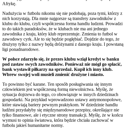
Afrykę.
Nadużycia w futbolu nikomu się nie podobają, poza tymi, którzy z
nich korzystają. Dla mnie najgorsze są transfery zawodników z
klubu do klubu, czyli współczesna forma handlu ludzmi. Prowadzi
to do takich paradoksów, że w klubach nie ma ani jednego
zawodnika z kraju, który klub reprezentuje. Zmienia to futbol w
zawodowy cyrk. Ale to się będzie pogłębiać. Dojdzie do tego, że
drużyny tylko z nazwy będą dróżynami z danego kraju. I powstaną
ligi ponadnarodowe.
W polsce zdarzyło się, że prezes klubu wziął kredyt w banku
pod zastaw swych zawodników. Ponieważ nie mógł go spłacić,
bank wystawił piłkarzy na sprzedaż. Kupił ich inny klub.
Wbrew swojej woli musieli zmienić drużyne i miasto.
To powinno być karane. Ten sposób posługiwania się innym
człowiekiem jest współczesną formą niewolnictwa. Myślę, że
sytuacja dojrzewa do tego, co obowiązuje w innych dziedzinach
gospodarki. Na przykład wprowadzono ustawy antymonopolowe,
które stawiają bariery pewnym praktykom. W dziedzinie handlu
ludźmi przydałyby się międzynarodowe przepisy, określające nie
tylko finansowe, ale i etyczne strony transakcji. Myślę, że w końcu
wymusi to opinia światowa, która będzie chciała zachować w
futbolu jakieś humanitarne normy.