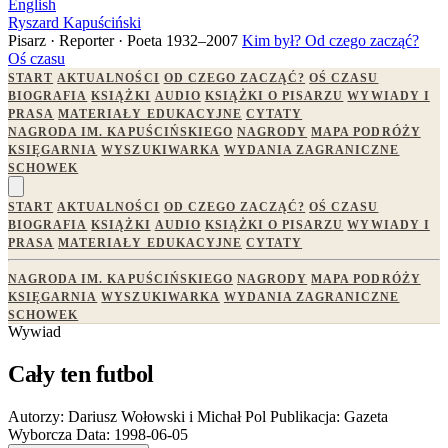
English
Ryszard Kapuściński
Pisarz · Reporter · Poeta
1932–2007
Kim był?
Od czego zacząć?
Oś czasu
START
AKTUALNOŚCI
OD CZEGO ZACZĄĆ?
OŚ CZASU
BIOGRAFIA
KSIĄŻKI
AUDIO
KSIĄŻKI O PISARZU
WYWIADY I
PRASA
MATERIAŁY EDUKACYJNE
CYTATY
NAGRODA IM. KAPUŚCIŃSKIEGO
NAGRODY
MAPA PODRÓŻY
KSIĘGARNIA
WYSZUKIWARKA
WYDANIA ZAGRANICZNE
SCHOWEK
START
AKTUALNOŚCI
OD CZEGO ZACZĄĆ?
OŚ CZASU
BIOGRAFIA
KSIĄŻKI
AUDIO
KSIĄŻKI O PISARZU
WYWIADY I
PRASA
MATERIAŁY EDUKACYJNE
CYTATY
NAGRODA IM. KAPUŚCIŃSKIEGO
NAGRODY
MAPA PODRÓŻY
KSIĘGARNIA
WYSZUKIWARKA
WYDANIA ZAGRANICZNE
SCHOWEK
Wywiad
Cały ten futbol
Autorzy:
Dariusz Wołowski i Michał Pol
Publikacja:
Gazeta
Wyborcza
Data:
1998-06-05