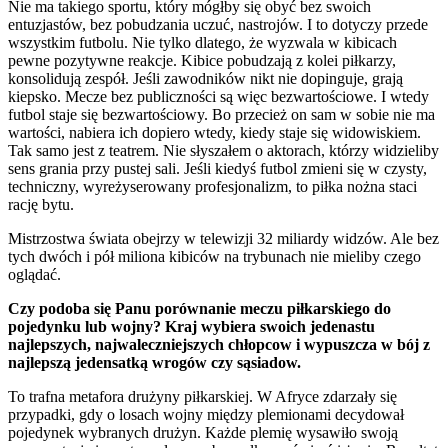
Nie ma takiego sportu, który mógłby się obyć bez swoich
entuzjastów, bez pobudzania uczuć, nastrojów. I to dotyczy przede
wszystkim futbolu. Nie tylko dlatego, że wyzwala w kibicach
pewne pozytywne reakcje. Kibice pobudzają z kolei piłkarzy,
konsolidują zespół. Jeśli zawodników nikt nie dopinguje, grają
kiepsko. Mecze bez publiczności są więc bezwartościowe. I wtedy
futbol staje się bezwartościowy. Bo przecież on sam w sobie nie ma
wartości, nabiera ich dopiero wtedy, kiedy staje się widowiskiem.
Tak samo jest z teatrem. Nie słyszałem o aktorach, którzy widzieliby
sens grania przy pustej sali. Jeśli kiedyś futbol zmieni się w czysty,
techniczny, wyreżyserowany profesjonalizm, to piłka nożna staci
rację bytu.
Mistrzostwa świata obejrzy w telewizji 32 miliardy widzów. Ale bez
tych dwóch i pół miliona kibiców na trybunach nie mieliby czego
oglądać.
Czy podoba się Panu porównanie meczu piłkarskiego do
pojedynku lub wojny? Kraj wybiera swoich jedenastu
najlepszych, najwaleczniejszych chłopcow i wypuszcza w bój z
najlepszą jedensatką wrogów czy sąsiadow.
To trafna metafora drużyny piłkarskiej. W Afryce zdarzały się
przypadki, gdy o losach wojny między plemionami decydował
pojedynek wybranych drużyn. Każde plemię wysawiło swoją