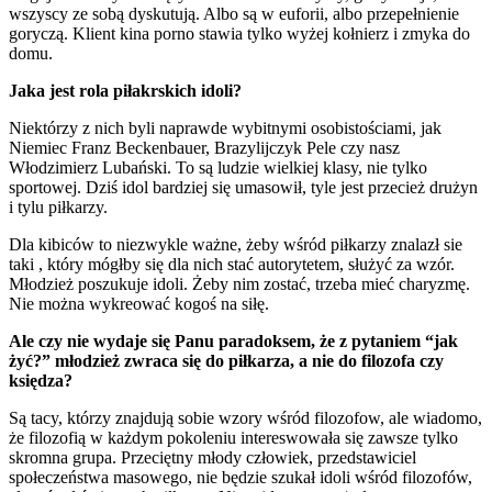
wszyscy ze sobą dyskutują. Albo są w euforii, albo przepełnienie
goryczą. Klient kina porno stawia tylko wyżej kołnierz i zmyka do
domu.
Jaka jest rola piłakrskich idoli?
Niektórzy z nich byli naprawde wybitnymi osobistościami, jak
Niemiec Franz Beckenbauer, Brazylijczyk Pele czy nasz
Włodzimierz Lubański. To są ludzie wielkiej klasy, nie tylko
sportowej. Dziś idol bardziej się umasowił, tyle jest przecież drużyn
i tylu piłkarzy.
Dla kibiców to niezwykle ważne, żeby wśród piłkarzy znalazł sie
taki , który mógłby się dla nich stać autorytetem, służyć za wzór.
Młodzież poszukuje idoli. Żeby nim zostać, trzeba mieć charyzmę.
Nie można wykreować kogoś na siłę.
Ale czy nie wydaje się Panu paradoksem, że z pytaniem “jak
żyć?” młodzież zwraca się do piłkarza, a nie do filozofa czy
księdza?
Są tacy, którzy znajdują sobie wzory wśród filozofow, ale wiadomo,
że filozofią w każdym pokoleniu intereswowała się zawsze tylko
skromna grupa. Przeciętny młody człowiek, przedstawiciel
społeczeństwa masowego, nie będzie szukał idoli wśród filozofów,