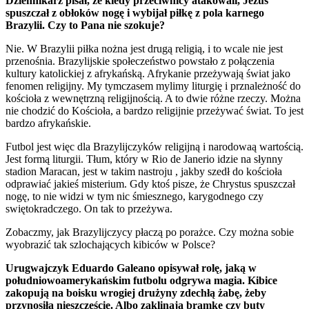
Dziennikarz pisał, że kiedy przeciwnicy atakowali, Jezus
spuszczał z obłoków nogę i wybijał piłkę z pola karnego
Brazylii. Czy to Pana nie szokuje?
Nie. W Brazylii piłka nożna jest drugą religią, i to wcale nie jest
przenośnia. Brazylijskie społeczeństwo powstało z połączenia
kultury katolickiej z afrykańską. Afrykanie przeżywają świat jako
fenomen religijny. My tymczasem mylimy liturgię i prznależność do
kościoła z wewnętrzną religijnością. A to dwie różne rzeczy. Można
nie chodzić do Kościoła, a bardzo religijnie przeżywać świat. To jest
bardzo afrykańskie.
Futbol jest więc dla Brazylijczyków religijną i narodowaą wartością.
Jest formą liturgii. Tłum, który w Rio de Janerio idzie na słynny
stadion Maracan, jest w takim nastroju , jakby szedł do kościoła
odprawiać jakieś misterium. Gdy ktoś pisze, że Chrystus spuszczał
nogę, to nie widzi w tym nic śmiesznego, karygodnego czy
swiętokradczego. On tak to przeżywa.
Zobaczmy, jak Brazylijczycy płaczą po porażce. Czy można sobie
wyobrazić tak szlochających kibiców w Polsce?
Urugwajczyk Eduardo Galeano opisywał rolę, jaką w
południowoamerykańskim futbolu odgrywa magia. Kibice
zakopują na boisku wrogiej drużyny zdechłą żabę, żeby
przynosiła nieszczęście. Albo zaklinają bramkę czy buty