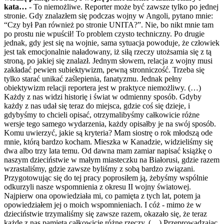
kata…
- To niemożliwe. Reporter może być zawsze tylko po jednej
stronie. Gdy znalazłem się podczas wojny w Angoli, pytano mnie:
“Czy był Pan również po stronie UNITA?”. Nie, bo nikt mnie tam
po prostu nie wpuścił! To problem czysto techniczny. Po drugie
jednak, gdy jest się na wojnie, sama sytuacja powoduje, że człowiek
jest tak emocjonalnie naładowany, iż siłą rzeczy utożsamia się z tą
stroną, po jakiej się znalazł. Jednym słowem, relacja z wojny musi
zakładać pewien subiektywizm, pewną stronniczość. Trzeba się
tylko starać unikać zaślepienia, fanatyzmu. Jednak pełny
obiektywizm relacji reportera jest w praktyce niemożliwy. (…)
Każdy z nas widzi historię i świat w odmienny sposób. Gdyby
każdy z nas udał się teraz do miejsca, gdzie coś się dzieje, i
gdybyśmy to chcieli opisać, otrzymalibyśmy całkowicie różne
wersje tego samego wydarzenia, każdy opisałby je na swój sposób.
Komu uwierzyć, jakie są kryteria? Mam siostrę o rok młodszą ode
mnie, którą bardzo kocham. Mieszka w Kanadzie, widzieliśmy się
dwa albo trzy lata temu. Od dawna mam zamiar napisać książkę o
naszym dzieciństwie w małym miasteczku na Białorusi, gdzie razem
wzrastaliśmy, gdzie zawsze byliśmy z sobą bardzo związani.
Przygotowując się do tej pracy poprosiłem ją, żebyśmy wspólnie
odkurzyli nasze wspomnienia z okresu II wojny światowej.
Najpierw ona opowiedziała mi, co pamięta z tych lat, potem ja
opowiedziałem jej o moich wspomnieniach. I cóż - mimo że w
dzieciństwie trzymaliśmy się zawsze razem, okazało się, że teraz
każde z nas pamięta całkowicie różne rzeczy. (…) Przeprowadzając