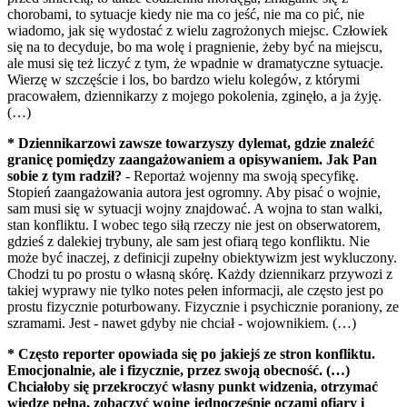
chorobami, to sytuacje kiedy nie ma co jeść, nie ma co pić, nie
wiadomo, jak się wydostać z wielu zagrożonych miejsc. Człowiek
się na to decyduje, bo ma wolę i pragnienie, żeby być na miejscu,
ale musi się też liczyć z tym, że wpadnie w dramatyczne sytuacje.
Wierzę w szczęście i los, bo bardzo wielu kolegów, z którymi
pracowałem, dziennikarzy z mojego pokolenia, zginęło, a ja żyję.
(…)
* Dziennikarzowi zawsze towarzyszy dylemat, gdzie znaleźć
granicę pomiędzy zaangażowaniem a opisywaniem. Jak Pan
sobie z tym radził?
- Reportaż wojenny ma swoją specyfikę.
Stopień zaangażowania autora jest ogromny. Aby pisać o wojnie,
sam musi się w sytuacji wojny znajdować. A wojna to stan walki,
stan konfliktu. I wobec tego siłą rzeczy nie jest on obserwatorem,
gdzieś z dalekiej trybuny, ale sam jest ofiarą tego konfliktu. Nie
może być inaczej, z definicji zupełny obiektywizm jest wykluczony.
Chodzi tu po prostu o własną skórę. Każdy dziennikarz przywozi z
takiej wyprawy nie tylko notes pełen informacji, ale często jest po
prostu fizycznie poturbowany. Fizycznie i psychicznie poraniony, ze
szramami. Jest - nawet gdyby nie chciał - wojownikiem. (…)
* Często reporter opowiada się po jakiejś ze stron konfliktu.
Emocjonalnie, ale i fizycznie, przez swoją obecność. (…)
Chciałoby się przekroczyć własny punkt widzenia, otrzymać
wiedzę pełną, zobaczyć wojnę jednocześnie oczami ofiary i