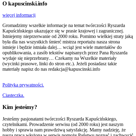
O kapuscinski.info
więcej informacji
Gromadzimy wszelkie informacje na temat twórczości Ryszarda
Kapuścińskiego ukazujące się w prasie krajowej i zagranicznej.
Istniejemy nieprzerwanie od 2000 roku. Pomimo wielkiej straty jaką
była dla nas wszystkich śmierć mistrza reportażu nasza strona
istnieje i będzie istniała dalej… wciąż jest wiele materiałów do
opublikowania, a zasób tekstów napisanych przez Pana Ryszarda
wydaje się nieprzebrany… Czekamy na Wszelkie materiały
(wycinki prasowe, linki do stron etc.). Jeżeli posiadasz takie
materiały napisz do nas redakcja@kapuscinski.info
Polityka prywatności.
Ciasteczka.
Kim jesteśmy?
Jesteśmy pasjonatami twórczości Ryszarda Kapuścińskiego,
czytelnikami. Prowadzenie serwisu (od 2000 roku) jest naszym
hobby i sprawia nam prawdziwą satysfakcję. Mamy nadzieję, że
nasza praca włożona w serwis pomoże Państwu poznać i zachwycić