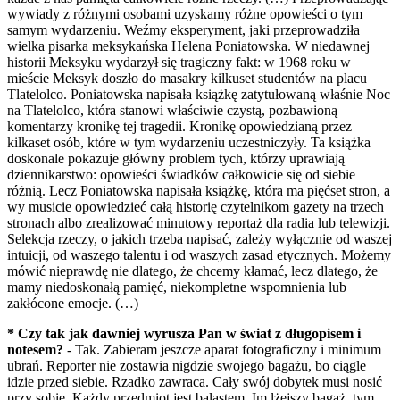
wywiady z różnymi osobami uzyskamy różne opowieści o tym
samym wydarzeniu. Weźmy eksperyment, jaki przeprowadziła
wielka pisarka meksykańska Helena Poniatowska. W niedawnej
historii Meksyku wydarzył się tragiczny fakt: w 1968 roku w
mieście Meksyk doszło do masakry kilkuset studentów na placu
Tlatelolco. Poniatowska napisała książkę zatytułowaną właśnie Noc
na Tlatelolco, która stanowi właściwie czystą, pozbawioną
komentarzy kronikę tej tragedii. Kronikę opowiedzianą przez
kilkaset osób, które w tym wydarzeniu uczestniczyły. Ta książka
doskonale pokazuje główny problem tych, którzy uprawiają
dziennikarstwo: opowieści świadków całkowicie się od siebie
różnią. Lecz Poniatowska napisała książkę, która ma pięćset stron, a
wy musicie opowiedzieć całą historię czytelnikom gazety na trzech
stronach albo zrealizować minutowy reportaż dla radia lub telewizji.
Selekcja rzeczy, o jakich trzeba napisać, zależy wyłącznie od waszej
intuicji, od waszego talentu i od waszych zasad etycznych. Możemy
mówić nieprawdę nie dlatego, że chcemy kłamać, lecz dlatego, że
mamy niedoskonałą pamięć, niekompletne wspomnienia lub
zakłócone emocje. (…)
* Czy tak jak dawniej wyrusza Pan w świat z długopisem i
notesem?
- Tak. Zabieram jeszcze aparat fotograficzny i minimum
ubrań. Reporter nie zostawia nigdzie swojego bagażu, bo ciągle
idzie przed siebie. Rzadko zawraca. Cały swój dobytek musi nosić
przy sobie. Każdy przedmiot jest balastem. Im lżejszy bagaż, tym