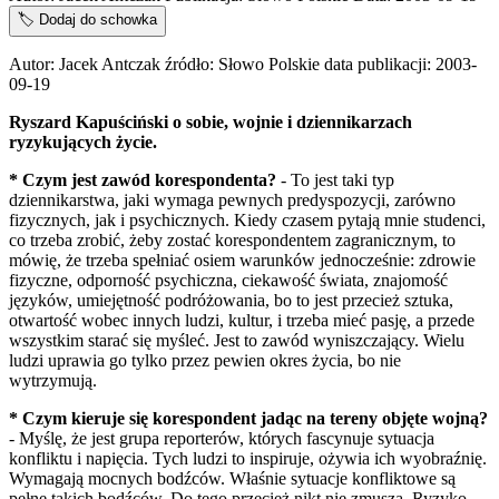
🏷️
Dodaj do schowka
Autor: Jacek Antczak źródło: Słowo Polskie data publikacji: 2003-
09-19
Ryszard Kapuściński o sobie, wojnie i dziennikarzach
ryzykujących życie.
* Czym jest zawód korespondenta?
- To jest taki typ
dziennikarstwa, jaki wymaga pewnych predyspozycji, zarówno
fizycznych, jak i psychicznych. Kiedy czasem pytają mnie studenci,
co trzeba zrobić, żeby zostać korespondentem zagranicznym, to
mówię, że trzeba spełniać osiem warunków jednocześnie: zdrowie
fizyczne, odporność psychiczna, ciekawość świata, znajomość
języków, umiejętność podróżowania, bo to jest przecież sztuka,
otwartość wobec innych ludzi, kultur, i trzeba mieć pasję, a przede
wszystkim starać się myśleć. Jest to zawód wyniszczający. Wielu
ludzi uprawia go tylko przez pewien okres życia, bo nie
wytrzymują.
* Czym kieruje się korespondent jadąc na tereny objęte wojną?
- Myślę, że jest grupa reporterów, których fascynuje sytuacja
konfliktu i napięcia. Tych ludzi to inspiruje, ożywia ich wyobraźnię.
Wymagają mocnych bodźców. Właśnie sytuacje konfliktowe są
pełne takich bodźców. Do tego przecież nikt nie zmusza. Ryzyko