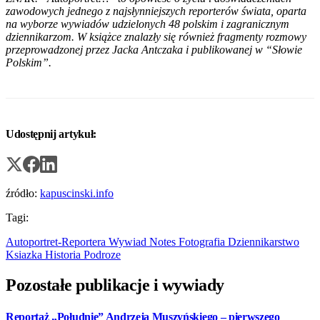
zawodowych jednego z najsłynniejszych reporterów świata, oparta
na wyborze wywiadów udzielonych 48 polskim i zagranicznym
dziennikarzom. W książce znalazły się również fragmenty rozmowy
przeprowadzonej przez Jacka Antczaka i publikowanej w “Słowie
Polskim”.
Udostępnij artykuł:
źródło:
kapuscinski.info
Tagi:
Autoportret-Reportera
Wywiad
Notes
Fotografia
Dziennikarstwo
Ksiazka
Historia
Podroze
Pozostałe publikacje i wywiady
Reportaż „Południe” Andrzeja Muszyńskiego – pierwszego