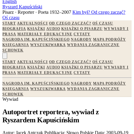
English
Ryszard Kapuściński
Pisarz · Reporter · Poeta
1932–2007
Kim był?
Od czego zacząć?
Oś czasu
START
AKTUALNOŚCI
OD CZEGO ZACZĄĆ?
OŚ CZASU
BIOGRAFIA
KSIĄŻKI
AUDIO
KSIĄŻKI O PISARZU
WYWIADY I
PRASA
MATERIAŁY EDUKACYJNE
CYTATY
NAGRODA IM. KAPUŚCIŃSKIEGO
NAGRODY
MAPA PODRÓŻY
KSIĘGARNIA
WYSZUKIWARKA
WYDANIA ZAGRANICZNE
SCHOWEK
START
AKTUALNOŚCI
OD CZEGO ZACZĄĆ?
OŚ CZASU
BIOGRAFIA
KSIĄŻKI
AUDIO
KSIĄŻKI O PISARZU
WYWIADY I
PRASA
MATERIAŁY EDUKACYJNE
CYTATY
NAGRODA IM. KAPUŚCIŃSKIEGO
NAGRODY
MAPA PODRÓŻY
KSIĘGARNIA
WYSZUKIWARKA
WYDANIA ZAGRANICZNE
SCHOWEK
Wywiad
Autoportret reportera, wywiad z
Ryszardem Kapuścińskim
Autor:
Jacek Antczak
Publikacja:
Słowo Polskie
Data:
2003-09-19