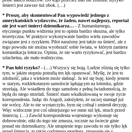
śmierci jest zawsze tuż obok. (…)
* Proszę, aby skomentował Pan wypowiedź jednego z
amerykańskich wydawców, że żaden, nawet najlepszy, reportaż
nie jest wart śmierci dziennikarza…
- Z humanitarnego,
etycznego punktu widzenia jest to opinia bardzo słuszna, ale tylko
teoretyczna. W praktyce wykonywanie bardzo wielu zawodów
związane jest z ryzykiem. Pilot narażony jest także na śmierć, ale z
tego powodu nie można wyobrazić sobie świata, w którym zamiera
komunikacja lotnicza. Opinia, że nie warto ryzykować, jest bardzo
szlachetna, ale mało realistyczna.
* Pan lubi ryzyko?
- (…) Wszyscy się boją. Ludzie różnią się tylko
tym, w jakim stopniu potrafią ten lęk opanować. Myślę, że jest to
zdolność, jaka z wiekiem może słabnąć. Ja też się boję, kiedy jestem
w starym, rozklekotanym samolocie lądującym na lotnisku, gdzie
strzelają. Ale wsiadłem do tego samolotu z pełną świadomością, że
będą do niego strzelali. Śmierć mam wkalkulowaną w swoje życie
korespondenta. Jadąc do Angoli, założyłem, że raczej stamtąd już
nie wrócę. Ale to nie wystarczyło, bym się cofnął i zmienił decyzję.
Więc widocznie jest coś silniejszego we mnie niż lęk, strach przed
śmiercią. (…) Zawód korespondenta wojennego wykonuje się
dobrowolnie, nikt do tego nie zmusza, rocznie na świecie ginie
ponad stu dziennikarzy. Ale utrapienie tego zawodu to nie tylko lęk
przed śmiercią, to także codzienna mordęga, zmaganie się z