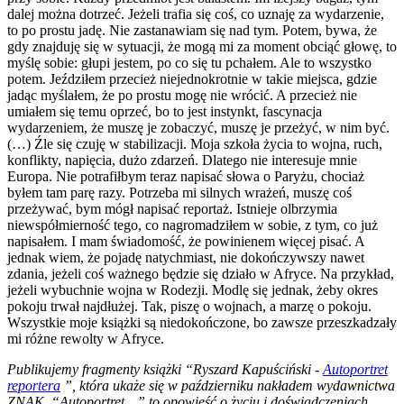
dalej można dotrzeć. Jeżeli trafia się coś, co uznaję za wydarzenie,
to po prostu jadę. Nie zastanawiam się nad tym. Potem, bywa, że
gdy znajduję się w sytuacji, że mogą mi za moment obciąć głowę, to
myślę sobie: głupi jestem, po co się tu pchałem. Ale to wszystko
potem. Jeździłem przecież niejednokrotnie w takie miejsca, gdzie
jadąc myślałem, że po prostu mogę nie wrócić. A przecież nie
umiałem się temu oprzeć, bo to jest instynkt, fascynacja
wydarzeniem, że muszę je zobaczyć, muszę je przeżyć, w nim być.
(…) Źle się czuję w stabilizacji. Moja szkoła życia to wojna, ruch,
konflikty, napięcia, dużo zdarzeń. Dlatego nie interesuje mnie
Europa. Nie potrafiłbym teraz napisać słowa o Paryżu, chociaż
byłem tam parę razy. Potrzeba mi silnych wrażeń, muszę coś
przeżywać, bym mógł napisać reportaż. Istnieje olbrzymia
niewspółmierność tego, co nagromadziłem w sobie, z tym, co już
napisałem. I mam świadomość, że powinienem więcej pisać. A
jednak wiem, że pojadę natychmiast, nie dokończywszy nawet
zdania, jeżeli coś ważnego będzie się działo w Afryce. Na przykład,
jeżeli wybuchnie wojna w Rodezji. Modlę się jednak, żeby okres
pokoju trwał najdłużej. Tak, piszę o wojnach, a marzę o pokoju.
Wszystkie moje książki są niedokończone, bo zawsze przeszkadzały
mi różne rewolty w Afryce.
Publikujemy fragmenty książki “Ryszard Kapuściński -
Autoportret
reportera
”, która ukaże się w październiku nakładem wydawnictwa
ZNAK. “Autoportret…” to opowieść o życiu i doświadczeniach