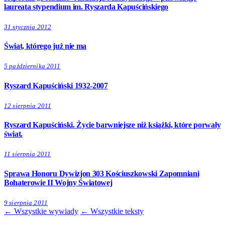
laureata stypendium im. Ryszarda Kapuścińskiego
31 stycznia 2012
Świat, którego już nie ma
5 października 2011
Ryszard Kapuściński 1932-2007
12 sierpnia 2011
Ryszard Kapuściński. Życie barwniejsze niż książki, które porwały
świat.
11 sierpnia 2011
Sprawa Honoru Dywizjon 303 Kościuszkowski Zapomniani
Bohaterowie II Wojny Światowej
9 sierpnia 2011
← Wszystkie wywiady
← Wszystkie teksty