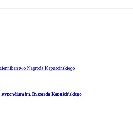
ziennikarstwo
Nagroda-Kapuscinskiego
a stypendium im. Ryszarda Kapuścińskiego