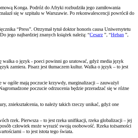
domową Konga. Podróż do Afryki rozbudziła jego zamiłowania
znalazł się w szpitalu w Warszawie. Po rekonwalescencji powrócił do
cznika “Press”. Otrzymał tytuł doktor honoris causa Uniwersytetu
Do jego najbardziej znanych książek należą: “
Cesarz
”, “
Heban
”,
się walka o język - poeci powinni go uratować, gdyż media język
zyk zamiera. Pisarz jest tłumaczem kultur. Walka o język – to jest
ie w ogóle mają poczucie krzywdy, marginalizacji – zauważył
wa. Nagromadzone poczucie odrzucenia będzie przeradzać się w różne
ury, zniekształcenia, to należy takich rzeczy unikać, gdyż one
rzek. Pierwsza – to jest rzeka unifikacji, rzeka globalizacji – jej
ten sposób człowiek może wyrazić swoją osobowość. Rzeka tożsamości
ościami – to jest istota tego świata.