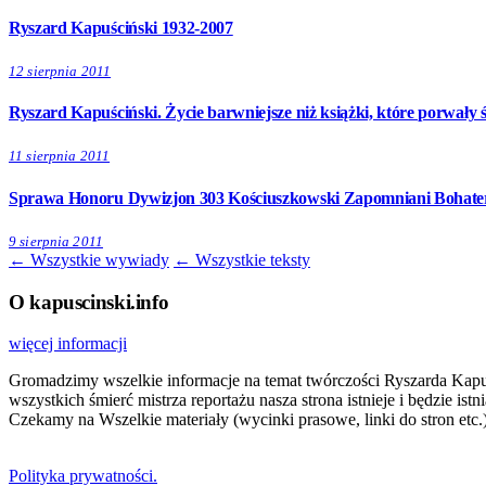
Ryszard Kapuściński 1932-2007
12 sierpnia 2011
Ryszard Kapuściński. Życie barwniejsze niż książki, które porwały ś
11 sierpnia 2011
Sprawa Honoru Dywizjon 303 Kościuszkowski Zapomniani Bohater
9 sierpnia 2011
← Wszystkie wywiady
← Wszystkie teksty
O kapuscinski.info
więcej informacji
Gromadzimy wszelkie informacje na temat twórczości Ryszarda Kapuści
wszystkich śmierć mistrza reportażu nasza strona istnieje i będzie i
Czekamy na Wszelkie materiały (wycinki prasowe, linki do stron etc.)
Polityka prywatności.