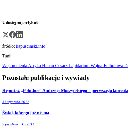
Udostępnij artykuł:
źródło:
kapuscinski.info
Tagi:
Wspomnienia
Afryka
Heban
Cesarz
Lapidarium
Wojna-Futbolowa
D
Pozostałe publikacje i wywiady
Reportaż „Południe” Andrzeja Muszyńskiego – pierwszego laureat
31 stycznia 2012
Świat, którego już nie ma
5 października 2011