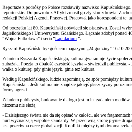
Reportaże z podróży po Polsce rozsławiły nazwisko Kapuścińskiego.
reporterskie. Do powrotu z Afryki zmusił go zły stan zdrowia. Zach
redakcji Polskiej Agencji Prasowej. Pracował jako korespondent tej a
Od początku lat 80. Kapuściński poświęcił się pisarstwu. Został wy
Jagiellońskiego i Uniwersytetu Gdańskiego. Łącznie zdobył ponad 40
“Wojna Futbolowa” i seria “
Lapidarium
”.
Ryszard Kapuściński był gościem magazynu „24 godziny” 16.10.2006
Zdaniem Ryszarda Kapuścińskiego, kultura gwarantuje życie społeczeńs
zubażają. Poezja to dbałość czystość języka – stwierdził publicysta. 
walka o kulturę; gdy ginie język, ginie też kultura.
Według Kapuścińskiego, ludzie zapominają, że spór pomiędzy kulturą
Kapuściński. - Jeśli kultura nie znajdzie jakiejś płaszczyzny porozu
formy agresji.
Zdaniem publicysty, budowanie dialogu jest m.in. zadaniem mediów. - J
niczemu nie służą.
- Dzisiejszego świata nie da się opisać w całości, ale we fragmentac
nurt wyznaczają wspólne standardy. W przeciwną stronę płynie druga 
jest przeciwna rzece globalizacji. Konflikt między tymi dwoma rzekam