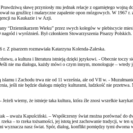
 Prawdziwą sławę przyniosły mu jednak relacje z ogarniętego wojną 
orował na gruźlicę i malaryczne zapalenie opon mózgowych. W 1967 r. 
gencji na Kaukazie i w Azji.
brany “Dziennikarzem Wieku” przez swych kolegów w plebiscycie miesię
 nagród i wyróżnień. Był członkiem Stowarzyszenia Pisarzy Polskich. 
 r. Z pisarzem rozmawiała Katarzyna Kolenda-Zaleska.
twu, a kultura i literatura istnieją dzięki językowi. - Obecnie toczy 
- Jeśli nie ma dialogu, każdy mówi o czym innym, monologuje – wtedy ję
 islamu i Zachodu trwa nie od 11 września, ale od VII w. - Muzułman
mienia, jeśli nie będzie dialogu między kulturami, ludzkość nie przetr
eżeli wiemy, że istnieje taka kultura, która źle znosi wszelkie karykat
h tak – uważa Kapuściński. – Współczesny świat można porównać do dwóch 
rzeka – to rzeka tożsamości, jej istotą jest zachowanie tradycji, w 
i wyznacza nasz świat. Spór, dialog, konflikt pomiędzy tymi dwoma wart