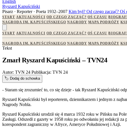
English
Ryszard Kapuściński
Pisarz · Reporter · Poeta
1932–2007
Kim był?
Od czego zacząć?
Oś 
START
AKTUALNOŚCI
OD CZEGO ZACZĄĆ?
OŚ CZASU
BIOGRAF
NAGRODA IM. KAPUŚCIŃSKIEGO
NAGRODY
MAPA PODRÓŻY
KS
START
AKTUALNOŚCI
OD CZEGO ZACZĄĆ?
OŚ CZASU
BIOGRAF
NAGRODA IM. KAPUŚCIŃSKIEGO
NAGRODY
MAPA PODRÓŻY
KS
Tekst
Zmarł Ryszard Kapuściński – TVN24
Autor:
TVN 24
Publikacja:
TVN 24
🏷️
Dodaj do schowka
- Staram się zrozumieć to, co się dzieje - tak Ryszard Kapuściński o
Ryszard Kapuściński był reporterem, dziennikarzem i jednym z najba
Nagrody Nobla.
Ryszard Kapuściński urodził się 4 marca 1932 roku w Pińsku na Pole
Zasługi. Odszedł z gazety w 1958 roku po odwołaniu jej redakcji za 
korespondent zagraniczny w Afryce, Ameryce Południowej i Azji.