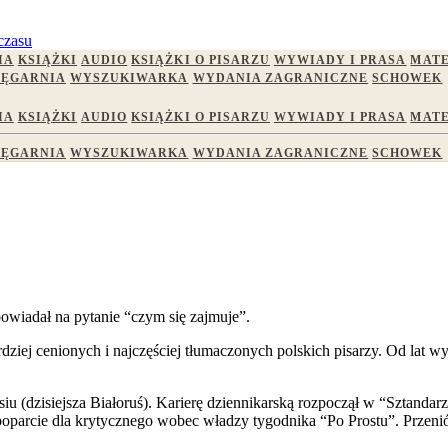
czasu
IA
KSIĄŻKI
AUDIO
KSIĄŻKI O PISARZU
WYWIADY I PRASA
MATE
IĘGARNIA
WYSZUKIWARKA
WYDANIA ZAGRANICZNE
SCHOWEK
IA
KSIĄŻKI
AUDIO
KSIĄŻKI O PISARZU
WYWIADY I PRASA
MATE
IĘGARNIA
WYSZUKIWARKA
WYDANIA ZAGRANICZNE
SCHOWEK
dpowiadał na pytanie “czym się zajmuje”.
rdziej cenionych i najczęściej tłumaczonych polskich pisarzy. Od lat
siu (dzisiejsza Białoruś). Karierę dziennikarską rozpoczął w “Sztand
poparcie dla krytycznego wobec władzy tygodnika “Po Prostu”. Przenió