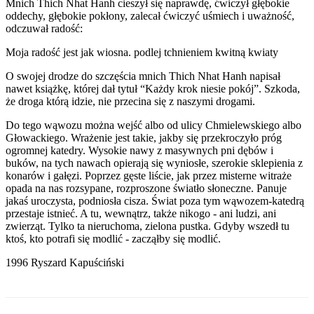
Mnich Thich Nhat Hanh cieszył się naprawdę, ćwiczył głębokie
oddechy, głębokie pokłony, zalecał ćwiczyć uśmiech i uważność,
odczuwał radość:
Moja radość jest jak wiosna. podlej tchnieniem kwitną kwiaty
O swojej drodze do szczęścia mnich Thich Nhat Hanh napisał
nawet książkę, której dał tytuł “Każdy krok niesie pokój”. Szkoda,
że droga którą idzie, nie przecina się z naszymi drogami.
Do tego wąwozu można wejść albo od ulicy Chmielewskiego albo
Głowackiego. Wrażenie jest takie, jakby się przekroczyło próg
ogromnej katedry. Wysokie nawy z masywnych pni dębów i
buków, na tych nawach opierają się wyniosłe, szerokie sklepienia z
konarów i gałęzi. Poprzez gęste liście, jak przez misterne witraże
opada na nas rozsypane, rozproszone światło słoneczne. Panuje
jakaś uroczysta, podniosła cisza. Świat poza tym wąwozem-katedrą
przestaje istnieć. A tu, wewnątrz, także nikogo - ani ludzi, ani
zwierząt. Tylko ta nieruchoma, zielona pustka. Gdyby wszedł tu
ktoś, kto potrafi się modlić - zacząłby się modlić.
1996 Ryszard Kapuściński