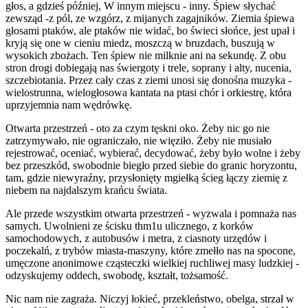
głos, a gdzieś później, W innym miejscu - inny. Śpiew słychać
zewsząd -z pól, ze wzgórz, z mijanych zagajników. Ziemia śpiewa
głosami ptaków, ale ptaków nie widać, bo świeci słońce, jest upał i
kryją się one w cieniu miedz, moszczą w bruzdach, buszują w
wysokich zbożach. Ten śpiew nie milknie ani na sekundę. Z obu
stron drogi dobiegają nas świergoty i trele, soprany i alty, nucenia,
szczebiotania. Przez cały czas z ziemi unosi się donośna muzyka -
wielostrunna, wielogłosowa kantata na ptasi chór i orkiestrę, która
uprzyjemnia nam wędrówkę.
Otwarta przestrzeń - oto za czym tęskni oko. Żeby nic go nie
zatrzymywało, nie ograniczało, nie więziło. Żeby nie musiało
rejestrować, oceniać, wybierać, decydować, żeby było wolne i żeby
bez przeszkód, swobodnie biegło przed siebie do granic horyzontu,
tam, gdzie niewyraźny, przysłonięty mgiełką ścieg łączy ziemię z
niebem na najdalszym krańcu świata.
Ale przede wszystkim otwarta przestrzeń - wyzwala i pomnaża nas
samych. Uwolnieni ze ścisku thm1u ulicznego, z korków
samochodowych, z autobusów i metra, z ciasnoty urzędów i
poczekalń, z trybów miasta-maszyny, które zmełło nas na spocone,
umęczone anonimowe cząsteczki wielkiej ruchliwej masy ludzkiej -
odzyskujemy oddech, swobodę, kształt, tożsamość.
Nic nam nie zagraża. Niczyj łokieć, przekleństwo, obelga, strzał w