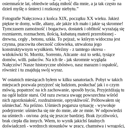
osiemnaście lat, obiedwie udają miłość dla mnie, a ja tak często na
dzień myślę o śmierci i rozkoszy niebytu.”
Fotografie Nałęczowa z końca XIX, początku XX wieku. Jakież
piękne te domy, wille, altany, ale jakże ich mało i jakie są skromne!
Tymczasem zamożność i bogactwo, dostatek i obfitość wyrażają się
rozmiarem, rozmachem, ilością, kubaturą materii przerobionej -
drewna, cegły , betonu, szkła. To pejzaż, w którym widoczna jest
czynna, pracowita obecność człowieka, utrwalona jego
konstruktywnym wysiłkiem. Weźmy - z tamtego okresu -
widokówki St. Morritz, Sorrento, Alicante -toż to setki, tysiące
domów, willi. pałaców. Na ich tle - jak skromnie wygląda
Nałęczów! Nasze historyczne ubóstwo, nasz marazm i ospałość,
również i tu znajdują swój wyraz.
W ostatnich miesiącach byłem w kilku sanatoriach. Pobyt w takich
miejscach pozwala przyjrzeć się ludziom, posłuchać jak i o czym
mówią, popatrzeć na ich zachowanie, sposób bycia, Przyjeżdżają tu
na ogół ludzie starsi. Od razu zwraca uwagę powszechna wśród
nich zgorzkniałość, rozdrażnienie, opryskliwość. Próbowałem się
uśmiechać. Na próżno. Uśmiech pogarsza sytuację - wywołuje
podejrzenie: uśmiecha się nie do mnie, ale ze mnie. W odpowiedzi
na uśmiech - on/ona -jeżą się jeszcze bardziej. Brak życzliwości,
brak ciepła dla innych. Wiem, to wynik jakichś fatalnych
doświadczeń - wrednych stosunków w pracy, chamstwa i wrogości,