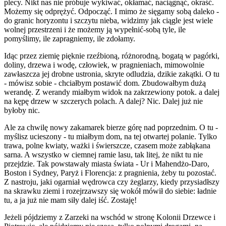
plecy. Nikt nas nie próbuje wykiwać, okłamać, naciągnąć, okraść.
Możemy się odprężyć. Odpocząć. I mimo że sięgamy sobą daleko -
do granic horyzontu i szczytu nieba, widzimy jak ciągle jest wiele
wolnej przestrzeni i że możemy ją wypełnić-sobą tyle, ile
pomyślimy, ile zapragniemy, ile zdołamy.
Idąc przez ziemię pięknie rzeźbioną, różnorodną, bogatą w pagórki,
doliny, drzewa i wodę, człowiek, w pragnieniach, mimowolnie
zawłaszcza jej drobne ustronia, skryte odludzia, dzikie zakątki. O tu
- mówisz sobie - chciałbym postawić dom. Zbudowałbym dużą
werandę. Z werandy miałbym widok na zakrzewiony potok. a dalej
na kępę drzew w szczerych polach. A dalej? Nic. Dalej już nie
byłoby nic.
Ale za chwilę nowy zakamarek bierze górę nad poprzednim. O tu -
myślisz ucieszony - tu miałbym dom, na tej otwartej polanie. Tylko
trawa, polne kwiaty, ważki i świerszcze, czasem może zabłąkana
sarna. A wszystko w ciemnej ramie lasu, tak litej, że nikt tu nie
przejdzie. Tak powstawały miasta świata - Ur i Mahendżo-Daro,
Boston i Sydney, Paryż i Florencja: z pragnienia, żeby tu pozostać.
Z nastroju, jaki ogarniał wędrowca czy żeglarzy, kiedy przysiadłszy
na skrawku ziemi i rozejrzawszy się wokół mówił do siebie: ładnie
tu, a ja już nie mam siły dalej iść. Zostaję!
Jeżeli pójdziemy z Zarzeki na wschód w stronę Kolonii Drzewce i