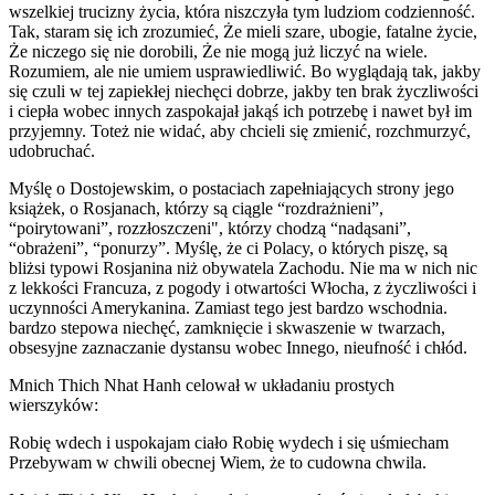
wszelkiej trucizny życia, która niszczyła tym ludziom codzienność.
Tak, staram się ich zrozumieć, Że mieli szare, ubogie, fatalne życie,
Że niczego się nie dorobili, Że nie mogą już liczyć na wiele.
Rozumiem, ale nie umiem usprawiedliwić. Bo wyglądają tak, jakby
się czuli w tej zapiekłej niechęci dobrze, jakby ten brak życzliwości
i ciepła wobec innych zaspokajał jakąś ich potrzebę i nawet był im
przyjemny. Toteż nie widać, aby chcieli się zmienić, rozchmurzyć,
udobruchać.
Myślę o Dostojewskim, o postaciach zapełniających strony jego
książek, o Rosjanach, którzy są ciągle “rozdrażnieni”,
“poirytowani”, rozzłoszczeni", którzy chodzą “nadąsani”,
“obrażeni”, “ponurzy”. Myślę, że ci Polacy, o których piszę, są
bliżsi typowi Rosjanina niż obywatela Zachodu. Nie ma w nich nic
z lekkości Francuza, z pogody i otwartości Włocha, z życzliwości i
uczynności Amerykanina. Zamiast tego jest bardzo wschodnia.
bardzo stepowa niechęć, zamknięcie i skwaszenie w twarzach,
obsesyjne zaznaczanie dystansu wobec Innego, nieufność i chłód.
Mnich Thich Nhat Hanh celował w układaniu prostych
wierszyków:
Robię wdech i uspokajam ciało Robię wydech i się uśmiecham
Przebywam w chwili obecnej Wiem, że to cudowna chwila.