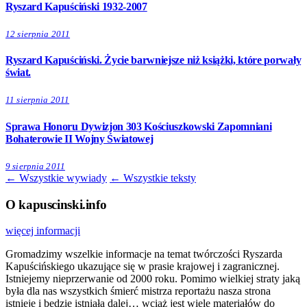
Ryszard Kapuściński 1932-2007
12 sierpnia 2011
Ryszard Kapuściński. Życie barwniejsze niż książki, które porwały
świat.
11 sierpnia 2011
Sprawa Honoru Dywizjon 303 Kościuszkowski Zapomniani
Bohaterowie II Wojny Światowej
9 sierpnia 2011
← Wszystkie wywiady
← Wszystkie teksty
O kapuscinski.info
więcej informacji
Gromadzimy wszelkie informacje na temat twórczości Ryszarda
Kapuścińskiego ukazujące się w prasie krajowej i zagranicznej.
Istniejemy nieprzerwanie od 2000 roku. Pomimo wielkiej straty jaką
była dla nas wszystkich śmierć mistrza reportażu nasza strona
istnieje i będzie istniała dalej… wciąż jest wiele materiałów do