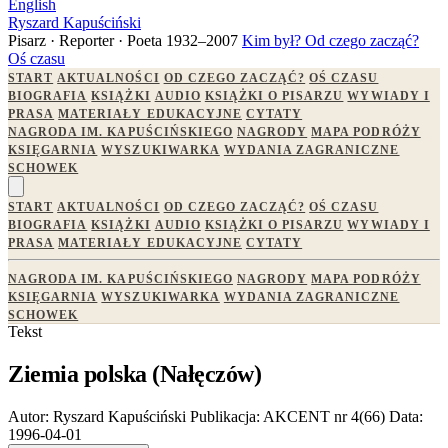
English
Ryszard Kapuściński
Pisarz · Reporter · Poeta
1932–2007
Kim był?
Od czego zacząć?
Oś czasu
START
AKTUALNOŚCI
OD CZEGO ZACZĄĆ?
OŚ CZASU
BIOGRAFIA
KSIĄŻKI
AUDIO
KSIĄŻKI O PISARZU
WYWIADY I
PRASA
MATERIAŁY EDUKACYJNE
CYTATY
NAGRODA IM. KAPUŚCIŃSKIEGO
NAGRODY
MAPA PODRÓŻY
KSIĘGARNIA
WYSZUKIWARKA
WYDANIA ZAGRANICZNE
SCHOWEK
START
AKTUALNOŚCI
OD CZEGO ZACZĄĆ?
OŚ CZASU
BIOGRAFIA
KSIĄŻKI
AUDIO
KSIĄŻKI O PISARZU
WYWIADY I
PRASA
MATERIAŁY EDUKACYJNE
CYTATY
NAGRODA IM. KAPUŚCIŃSKIEGO
NAGRODY
MAPA PODRÓŻY
KSIĘGARNIA
WYSZUKIWARKA
WYDANIA ZAGRANICZNE
SCHOWEK
Tekst
Ziemia polska (Nałęczów)
Autor:
Ryszard Kapuściński
Publikacja:
AKCENT nr 4(66)
Data:
1996-04-01