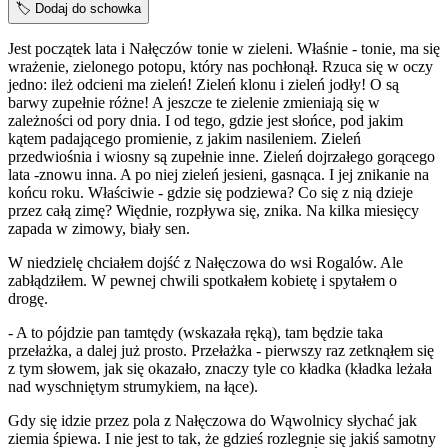
🏷️
Dodaj do schowka
Jest początek lata i Nałęczów tonie w zieleni. Właśnie - tonie, ma się
wrażenie, zielonego potopu, który nas pochłonął. Rzuca się w oczy
jedno: ileż odcieni ma zieleń! Zieleń klonu i zieleń jodły! O są
barwy zupełnie różne! A jeszcze te zielenie zmieniają się w
zależności od pory dnia. I od tego, gdzie jest słońce, pod jakim
kątem padającego promienie, z jakim nasileniem. Zieleń
przedwiośnia i wiosny są zupełnie inne. Zieleń dojrzałego gorącego
lata -znowu inna. A po niej zieleń jesieni, gasnąca. I jej znikanie na
końcu roku. Właściwie - gdzie się podziewa? Co się z nią dzieje
przez całą zimę? Więdnie, rozpływa się, znika. Na kilka miesięcy
zapada w zimowy, biały sen.
W niedzielę chciałem dojść z Nałęczowa do wsi Rogalów. Ale
zabłądziłem. W pewnej chwili spotkałem kobietę i spytałem o
drogę.
- A to pójdzie pan tamtędy (wskazała ręką), tam będzie taka
przełażka, a dalej już prosto. Przełażka - pierwszy raz zetknąłem się
z tym słowem, jak się okazało, znaczy tyle co kładka (kładka leżała
nad wyschniętym strumykiem, na łące).
Gdy się idzie przez pola z Nałęczowa do Wąwolnicy słychać jak
ziemia śpiewa. I nie jest to tak, że gdzieś rozlegnie się jakiś samotny