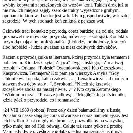
wybity kopytami zaprzężonych do wozów koni. Takich dróg już tu
nie ma. Ich miejsca zajęły szerokie trakty wyjeżdżone grubymi
oponami traktorów. Traktor jest w każdym gospodarstwie, w każdej
zagrodzie. W tych stronach koń zniknął z pejzażu wsi.
Człowiek traci kontakt z przyrodą, coraz bardziej się od niej oddala
(już nawet nie mówi się -przyroda, mówi się - ekologia). Kontakt z
przyrodą mają albo profesjonaliści (biolodzy, ornitolodzy, leśnicy)
albo hobbiści - ludzie uważani za nieszkodliwych dziwaków.
Razem z przyrodą znika ta literatura, której przyroda była tematem i
bohaterem. Kto dziś Czyta “Zająca” Dygasińskiego, “Z martwej
roztoki” - Orkana, “Polesie” Ossendowskiego? Kto Orzeszkową,
Kasprowicza, Tetmajera? Kto pamięta wierszyk Asnyka “Gdy
jabłoni kwiat opada, kalina zakwita. ..”, Lenartowicza “ad modrym
stawem dwa dęby stały ..”, Syrokomli “Niech się krzewią
szczęśliwie zboża na naszej niwie…” ? Kto czyta Żeromskiego
“Wiatr od morza”, “Puszczę jodłową”, “Mogiłę”? Jego Dzienniki,
gdzie tyleż o przyrodzie, co i romansach:
“24 VIII 1989 (sobota) Przez cały dzień bałamuciliśmy z Łusią.
Pocałunki nasze stają się coraz otwartsze i coraz namiętniejsze. Jest
ich bez liku. Łusia nigdy nie broni się, pozwoliłaby na wszystko,
tylko mniej ma od Heli odwagi. Całuje też sama tylko na prośbę.
Mam tedy dwie prześliczne gołąbki: jedna ma szesnaście, druga