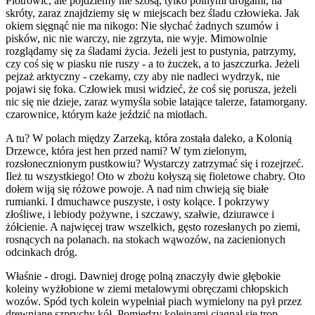
Piotrowic, ale pójdziemy nie szosą, tylko polnymi drogami, na
skróty, zaraz znajdziemy się w miejscach bez śladu człowieka. Jak
okiem sięgnąć nie ma nikogo: Nie słychać żadnych szumów i
pisków, nic nie warczy, nie zgrzyta, nie wyje. Mimowolnie
rozglądamy się za śladami życia. Jeżeli jest to pustynia, patrzymy,
czy coś się w piasku nie ruszy - a to żuczek, a to jaszczurka. Jeżeli
pejzaż arktyczny - czekamy, czy aby nie nadleci wydrzyk, nie
pojawi się foka. Człowiek musi widzieć, że coś się porusza, jeżeli
nic się nie dzieje, zaraz wymyśla sobie latające talerze, fatamorgany.
czarownice, którym każe jeździć na miotłach.
A tu? W polach między Zarzeką, która została daleko, a Kolonią
Drzewce, która jest hen przed nami? W tym zielonym,
rozsłonecznionym pustkowiu? Wystarczy zatrzymać się i rozejrzeć.
Ileż tu wszystkiego! Oto w zbożu kołyszą się fioletowe chabry. Oto
dołem wiją się różowe powoje. A nad nim chwieją się białe
rumianki. I dmuchawce puszyste, i osty kolące. I pokrzywy
złośliwe, i lebiody pożywne, i szczawy, szałwie, dziurawce i
żółcienie. A najwięcej traw wszelkich, gęsto rozesłanych po ziemi,
rosnących na polanach. na stokach wąwozów, na zacienionych
odcinkach dróg.
Właśnie - drogi. Dawniej drogę polną znaczyły dwie głębokie
koleiny wyżłobione w ziemi metalowymi obręczami chłopskich
wozów. Spód tych kolein wypełniał piach wymielony na pył przez
drewniane szprychy kół. Pomiędzy koleinami ciągnął się trop