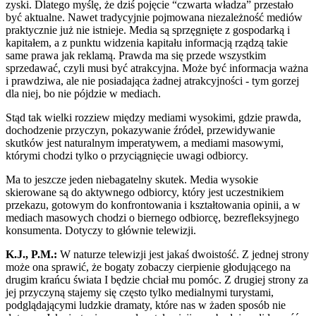
zyski. Dlatego myślę, że dziś pojęcie “czwarta władza” przestało
być aktualne. Nawet tradycyjnie pojmowana niezależność mediów
praktycznie już nie istnieje. Media są sprzęgnięte z gospodarką i
kapitałem, a z punktu widzenia kapitału informacją rządzą takie
same prawa jak reklamą. Prawda ma się przede wszystkim
sprzedawać, czyli musi być atrakcyjna. Może być informacja ważna
i prawdziwa, ale nie posiadająca żadnej atrakcyjności - tym gorzej
dla niej, bo nie pójdzie w mediach.
Stąd tak wielki rozziew między mediami wysokimi, gdzie prawda,
dochodzenie przyczyn, pokazywanie źródeł, przewidywanie
skutków jest naturalnym imperatywem, a mediami masowymi,
którymi chodzi tylko o przyciągnięcie uwagi odbiorcy.
Ma to jeszcze jeden niebagatelny skutek. Media wysokie
skierowane są do aktywnego odbiorcy, który jest uczestnikiem
przekazu, gotowym do konfrontowania i kształtowania opinii, a w
mediach masowych chodzi o biernego odbiorcę, bezrefleksyjnego
konsumenta. Dotyczy to głównie telewizji.
K.J., P.M.:
W naturze telewizji jest jakaś dwoistość. Z jednej strony
może ona sprawić, że bogaty zobaczy cierpienie głodującego na
drugim krańcu świata I będzie chciał mu pomóc. Z drugiej strony za
jej przyczyną stajemy się często tylko medialnymi turystami,
podglądającymi ludzkie dramaty, które nas w żaden sposób nie