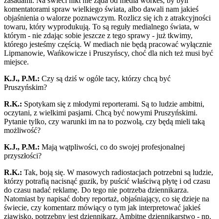
zasadami. Na świeci nikt nie żąda od media workes, by byli
komentatorami spraw wielkiego świata, albo dawali nam jakieś
objaśnienia o walorze poznawczym. Rozlicz się ich z atrakcyjności
towaru, który wyprodukują. To są reguły medialnego świata, w
którym - nie zdając sobie jeszcze z tego sprawy - już tkwimy,
którego jesteśmy częścią. W mediach nie będą pracować wyłącznie
Lipmanowie, Wańkowicze i Pruszyńscy, choć dla nich też musi być
miejsce.
K.J., P.M.:
Czy są dziś w ogóle tacy, którzy chcą być
Pruszyńskim?
R.K.:
Spotykam się z młodymi reporterami. Są to ludzie ambitni,
oczytani, z wielkimi pasjami. Chcą być nowymi Pruszyńskimi.
Pytanie tylko, czy warunki im na to pozwolą, czy będą mieli taką
możliwość?
K.J., P.M.:
Mają wątpliwości, co do swojej profesjonalnej
przyszłości?
R.K.:
Tak, boją się. W masowych radiostacjach potrzebni są ludzie,
którzy potrafią nacisnąć guzik, by puścić właściwą płytę i od czasu
do czasu nadać reklamę. Do tego nie potrzeba dziennikarza.
Natomiast by napisać dobry reportaż, objaśniający, co się dzieje na
świecie, czy komentarz mówiący o tym jak interpretować jakieś
zjawisko, potrzebny jest dziennikarz. Ambitne dziennikarstwo - np.