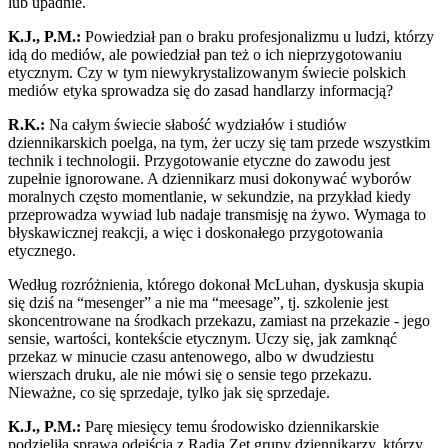
lub upadnie.
K.J., P.M.:
Powiedział pan o braku profesjonalizmu u ludzi, którzy
idą do mediów, ale powiedział pan też o ich nieprzygotowaniu
etycznym. Czy w tym niewykrystalizowanym świecie polskich
mediów etyka sprowadza się do zasad handlarzy informacją?
R.K.:
Na całym świecie słabość wydziałów i studiów
dziennikarskich poelga, na tym, żer uczy się tam przede wszystkim
technik i technologii. Przygotowanie etyczne do zawodu jest
zupełnie ignorowane. A dziennikarz musi dokonywać wyborów
moralnych często momentlanie, w sekundzie, na przykład kiedy
przeprowadza wywiad lub nadaje transmisję na żywo. Wymaga to
błyskawicznej reakcji, a więc i doskonałego przygotowania
etycznego.
Według rozróżnienia, którego dokonał McLuhan, dyskusja skupia
się dziś na “mesenger” a nie ma “meesage”, tj. szkolenie jest
skoncentrowane na środkach przekazu, zamiast na przekazie - jego
sensie, wartości, kontekście etycznym. Uczy się, jak zamknąć
przekaz w minucie czasu antenowego, albo w dwudziestu
wierszach druku, ale nie mówi się o sensie tego przekazu.
Nieważne, co się sprzedaje, tylko jak się sprzedaje.
K.J., P.M.:
Parę miesięcy temu środowisko dziennikarskie
podzieliła sprawa odejścia z Radia Zet grupy dziennikarzy, którzy