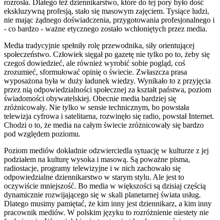
rozrosła. Dlatego też dziennikarstwo, które do tej pory było dość
ekskluzywną profesją, stało się masowym zajęciem. Tysiące ludzi,
nie mając żądnego doświadczenia, przygotowania profesjonalnego i
- co bardzo - ważne etycznego zostało wchłoniętych przez media.
Media tradycyjnie spełniły rolę przewodnika, siły orientującej
społeczeństwo. Człowiek sięgał po gazetę nie tylko po to, żeby się
czegoś dowiedzieć, ale również wyrobić sobie pogląd, coś
zrozumieć, sformułować opinię o świecie. Zwłaszcza prasa
wyposażona była w duży ładunek wiedzy. Wynikało to z przyjęcia
przez nią odpowiedzialności społecznej za kształt państwa, poziom
świadomości obywatelskiej. Obecnie media bardziej się
zróżnicowały. Nie tylko w sensie technicznym, bo powstała
telewizja cyfrowa i satelitarna, rozwinęło się radio, powstał Internet.
Chodzi o to, że media na całym świecie zróżnicowały się bardzo
pod względem poziomu.
Poziom mediów dokładnie odzwierciedla sytuację w kulturze z jej
podziałem na kulturę wysoka i masową. Są poważne pisma,
radiostacje, programy telewizyjne i w nich zachowało się
odpowiedzialne dziennikarstwo w starym stylu. Ale jest to
oczywiście mniejszość. Bo media w większości są dzisiaj częścią
dynamicznie rozwijającego się w skali planetarnej świata usług.
Dlatego musimy pamiętać, że kim inny jest dziennikarz, a kim inny
pracownik mediów. W polskim języku to rozróżnienie niestety nie