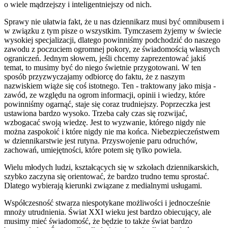
o wiele mądrzejszy i inteligentniejszy od nich.
Sprawy nie ułatwia fakt, że u nas dziennikarz musi być omnibusem i
w związku z tym pisze o wszystkim. Tymczasem żyjemy w świecie
wysokiej specjalizacji, dlatego powinniśmy podchodzić do naszego
zawodu z poczuciem ogromnej pokory, ze świadomością własnych
ograniczeń. Jednym słowem, jeśli chcemy zaprezentować jakiś
temat, to musimy być do niego świetnie przygotowani. W ten
sposób przyzwyczajamy odbiorcę do faktu, że z naszym
nazwiskiem wiąże się coś istotnego. Ten - traktowany jako misja -
zawód, ze względu na ogrom informacji, opinii i wiedzy, które
powinniśmy ogarnąć, staje się coraz trudniejszy. Poprzeczka jest
ustawiona bardzo wysoko. Trzeba cały czas się rozwijać,
wzbogacać swoją wiedzę. Jest to wyzwanie, którego nigdy nie
można zaspokoić i które nigdy nie ma końca. Niebezpieczeństwem
w dziennikarstwie jest rutyna. Przyswojenie paru odruchów,
zachowań, umiejętności, które potem się tylko powiela.
Wielu młodych ludzi, kształcących się w szkołach dziennikarskich,
szybko zaczyna się orientować, że bardzo trudno temu sprostać.
Dlatego wybierają kierunki związane z medialnymi usługami.
Współczesność stwarza niespotykane możliwości i jednocześnie
mnoży utrudnienia. Świat XXI wieku jest bardzo obiecujący, ale
musimy mieć świadomość, że będzie to także świat bardzo