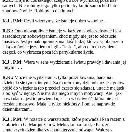
R.K.:
Misja to coś takiego, czego owoce wychodzą poza nas
samych. Nie robimy tego tylko po to, by kupić samochód lub
zbudować willę. Robimy to dla innych.
K.J., P.M:
Czyli wierzymy, że istnieje dobro wspólne….
R.K.:
Ono niewątpliwie istnieje w każdym społeczeństwie i jest
zasadniczym zobowiązaniem, choć nigdy nie jest to odczucie
masowe. Jest jednak ograniczona ilość ludzi, którzy są obdarzeni
taką - mówiąc językiem religii - “łaską”, albo darem czynienia
czegoś, co wykracza poza ich partykularne życie.
K.J., P.M:
Wiara w sens wydzierania światu prawdy i dawania jej
innym?….
R.K.:
Może nie wydzierania, tylko poszukiwania, badania i
dzielenia się tym z innymi. Za to urodzony dziennikarz jest gotów
pójść do więzienia (co przecież często się zdarza), utracić majątek,
albo żyć w nędzy. Nie ma dla niego innych motywacji. Ale - jak
powiadam - jest to pewien dar, łaska właściwość, która nie jest
rozsiana masowo. Mają ja tylko niektórzy. I oni są naprawdę
dziennikarzami.
K.J., P.M:
W notatce o warsztatach, które prowadził Pan razem z
Gabrielem G. Marquezem w Meksyku podkreślał Pan, że
tamtejszych dziennikarzy charakteryzuje odwaga. Walczą z