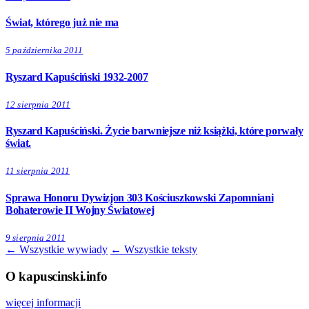
Świat, którego już nie ma
5 października 2011
Ryszard Kapuściński 1932-2007
12 sierpnia 2011
Ryszard Kapuściński. Życie barwniejsze niż książki, które porwały
świat.
11 sierpnia 2011
Sprawa Honoru Dywizjon 303 Kościuszkowski Zapomniani
Bohaterowie II Wojny Światowej
9 sierpnia 2011
← Wszystkie wywiady
← Wszystkie teksty
O kapuscinski.info
więcej informacji