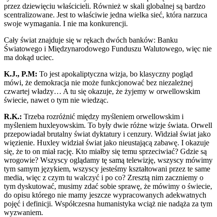
przez dziewięciu właścicieli. Również w skali globalnej są bardzo
scentralizowane. Jest to właściwie jedna wielka sieć, która narzuca
swoje wymagania. I nie ma konkurencji.
Cały świat znajduje się w rękach dwóch banków: Banku
Światowego i Międzynarodowego Funduszu Walutowego, więc nie
ma dokąd uciec.
K.J., P.M:
To jest apokaliptyczna wizja, bo klasyczny pogląd
mówi, że demokracja nie może funkcjonować bez niezależnej
czwartej władzy… A tu się okazuje, że żyjemy w orwellowskim
świecie, nawet o tym nie wiedząc.
R.K.:
Trzeba rozróżnić między myśleniem orwellowskim i
myśleniem huxleyowskim. To były dwie różne wizje świata. Orwell
przepowiadał brutalny świat dyktatury i cenzury. Widział świat jako
więzienie. Huxley widział świat jako nieustającą zabawę. I okazuje
się, że to on miał rację. Kto miałby się temu sprzeciwiać? Gdzie są
wrogowie? Wszyscy oglądamy tę samą telewizję, wszyscy mówimy
tym samym językiem, wszyscy jesteśmy kształtowani przez te same
media, więc z czym tu walczyć i po co? Zresztą nim zaczniemy o
tym dyskutować, musimy zdać sobie sprawę, że mówimy o świecie,
do opisu którego nie mamy jeszcze wypracowanych adekwatnych
pojęć i definicji. Współczesna humanistyka wciąż nie nadąża za tym
wyzwaniem.