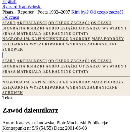
English
Ryszard Kapuściński
Pisarz · Reporter · Poeta
1932–2007
Kim był?
Od czego zacząć?
Oś czasu
START
AKTUALNOŚCI
OD CZEGO ZACZĄĆ?
OŚ CZASU
BIOGRAFIA
KSIĄŻKI
AUDIO
KSIĄŻKI O PISARZU
WYWIADY I
PRASA
MATERIAŁY EDUKACYJNE
CYTATY
NAGRODA IM. KAPUŚCIŃSKIEGO
NAGRODY
MAPA PODRÓŻY
KSIĘGARNIA
WYSZUKIWARKA
WYDANIA ZAGRANICZNE
SCHOWEK
START
AKTUALNOŚCI
OD CZEGO ZACZĄĆ?
OŚ CZASU
BIOGRAFIA
KSIĄŻKI
AUDIO
KSIĄŻKI O PISARZU
WYWIADY I
PRASA
MATERIAŁY EDUKACYJNE
CYTATY
NAGRODA IM. KAPUŚCIŃSKIEGO
NAGRODY
MAPA PODRÓŻY
KSIĘGARNIA
WYSZUKIWARKA
WYDANIA ZAGRANICZNE
SCHOWEK
Tekst
Zawód dziennikarz
Autor:
Katarzyna Janowska, Piotr Mucharski
Publikacja:
Kontrapunkt nr 5/6 (54/55)
Data:
2001-06-03