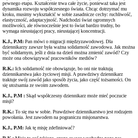
pewnego etapu. Kształcenie trwa całe życie, ponieważ taka jest
dynamika rozwoju współczesnego świata. Chcąc dotrzymać mu
kroku, musimy wykształcić w sobie zasadnicze cechy: ruchliwość,
elastyczność, adaptacyjność. Nadchodzi świat ogromnych
możliwości, ale równocześnie jest to świat bardzo trudny, bo
wymaga nieustającej pracy, nieustającej koncentracji.
K.J., P.M:
Pan mówi o migracji międzyzawodowej. Dla
dziennikarzy zawsze była ważna solidarność zawodowa. Jak można
być solidarnym, jeśli z dnia na dzień można zmienić zawód? Czy
może ona obowiązywać pracowników mediów?
R.K.:
Ich solidarność nie obowiązuje, bo oni nie traktują
dziennikarstwa jako życiowej misji. A prawdziwy dziennikarz
traktuje swój zawód jako sposób życia, jako część tożsamości. On
się utożsamia ze swoim zawodem.
K.J., P.M :
Skąd współczesny dziennikarz może mieć poczucie
misji?
R.K.:
To się ma w sobie. Prawdziwe dziennikarstwo jest rodzajem
powołania. Jest zawodem na pograniczu misjonarstwa.
K.J., P.M:
Jak tę misję zdefiniować?