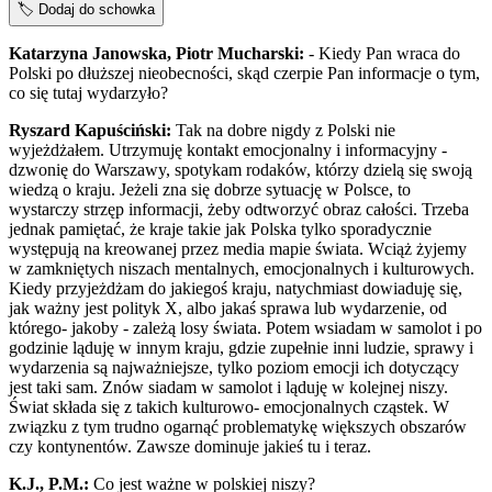
🏷️
Dodaj do schowka
Katarzyna Janowska, Piotr Mucharski:
- Kiedy Pan wraca do
Polski po dłuższej nieobecności, skąd czerpie Pan informacje o tym,
co się tutaj wydarzyło?
Ryszard Kapuściński:
Tak na dobre nigdy z Polski nie
wyjeżdżałem. Utrzymuję kontakt emocjonalny i informacyjny -
dzwonię do Warszawy, spotykam rodaków, którzy dzielą się swoją
wiedzą o kraju. Jeżeli zna się dobrze sytuację w Polsce, to
wystarczy strzęp informacji, żeby odtworzyć obraz całości. Trzeba
jednak pamiętać, że kraje takie jak Polska tylko sporadycznie
występują na kreowanej przez media mapie świata. Wciąż żyjemy
w zamkniętych niszach mentalnych, emocjonalnych i kulturowych.
Kiedy przyjeżdżam do jakiegoś kraju, natychmiast dowiaduję się,
jak ważny jest polityk X, albo jakaś sprawa lub wydarzenie, od
którego- jakoby - zależą losy świata. Potem wsiadam w samolot i po
godzinie ląduję w innym kraju, gdzie zupełnie inni ludzie, sprawy i
wydarzenia są najważniejsze, tylko poziom emocji ich dotyczący
jest taki sam. Znów siadam w samolot i ląduję w kolejnej niszy.
Świat składa się z takich kulturowo- emocjonalnych cząstek. W
związku z tym trudno ogarnąć problematykę większych obszarów
czy kontynentów. Zawsze dominuje jakieś tu i teraz.
K.J., P.M.:
Co jest ważne w polskiej niszy?