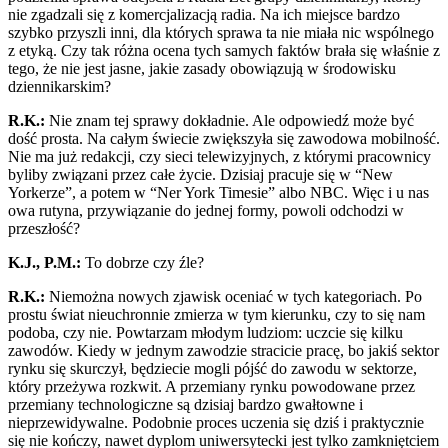
nie zgadzali się z komercjalizacją radia. Na ich miejsce bardzo
szybko przyszli inni, dla których sprawa ta nie miała nic wspólnego
z etyką. Czy tak różna ocena tych samych faktów brała się właśnie z
tego, że nie jest jasne, jakie zasady obowiązują w środowisku
dziennikarskim?
R.K.:
Nie znam tej sprawy dokładnie. Ale odpowiedź może być
dość prosta. Na całym świecie zwiększyła się zawodowa mobilność.
Nie ma już redakcji, czy sieci telewizyjnych, z którymi pracownicy
byliby związani przez całe życie. Dzisiaj pracuje się w “New
Yorkerze”, a potem w “Ner York Timesie” albo NBC. Więc i u nas
owa rutyna, przywiązanie do jednej formy, powoli odchodzi w
przeszłość?
K.J., P.M.:
To dobrze czy źle?
R.K.:
Niemożna nowych zjawisk oceniać w tych kategoriach. Po
prostu świat nieuchronnie zmierza w tym kierunku, czy to się nam
podoba, czy nie. Powtarzam młodym ludziom: uczcie się kilku
zawodów. Kiedy w jednym zawodzie stracicie pracę, bo jakiś sektor
rynku się skurczył, będziecie mogli pójść do zawodu w sektorze,
który przeżywa rozkwit. A przemiany rynku powodowane przez
przemiany technologiczne są dzisiaj bardzo gwałtowne i
nieprzewidywalne. Podobnie proces uczenia się dziś i praktycznie
się nie kończy, nawet dyplom uniwersytecki jest tylko zamkniętciem