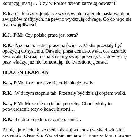
korupcją, mafią…. Czy w Polsce dziennikarze są odważni?
R.K.:
Ci, którzy zajmują się wykrywaniem afer, demaskowaniem
związków mafijnych, na pewno wykazują odwagę. Co do tego nie
mam wątpliwości.
K.J., P.M:
Czy polska prasa jest ostra?
R.K.:
Nie ma już ostrej prasy na świecie. Media przestały być
opozycją do systemu. Dawniej prasa demaskowała, coś zażarcie
zwalczała. Dzisiaj media zmieniły swoją pozycję. Usadowiły się
przy władzy, już nie kontestują, nie kwestionują zasad.
BŁAZEN I KAPŁAN
K.J., P.M:
To znaczy, że się odideologizowały/
R.K.:
W dużym stopniu tak. Przestały być dzisiaj orężem walki.
K.J., P.M:
Może nie ma takiej potrzeby. Choć byłoby to
potwierdzenie tezy o końcu historii…
R.K.:
Trudno to jednoznacznie ocenić….
Pamiętajmy jednak, że media dzisiaj wchodzą w skład wielkich
systemów własności. Wszystkie media w Europie są kontrolowane