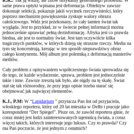
R.K.:
Tak ją widzę, ale znów dotykamy generalnego problemu. W
same prawa optyki wpisana jest deformacja. Obiektyw zawsze
dokonuje selekcji, pokazuje jakiś wycinek rzeczywistości, który
poprzez mechanizm powiększenia zyskuje walory obrazu
całościowego. Widz jest przekonany, że cały tamten świat tak
wygląda. Jest to przykład, że w świecie pełnej informacji można
jednocześnie uprawiać pełną dezinformację. Afryka jest co prawda
biedna, ale jest to normalny świat. Jest tam oczywiście kilka
tragicznych punktów, w których dzieją się straszne rzeczy. Media na
tym się koncentrują, kreując w ten sposób nieprawdziwy obraz
całego kontynentu. Mój album jest polemiką z deformacją manierów
mediów.
Cały problem z opisywaniem współczesnego świata sprowadza się
do tego, że każde wydarzenie, sprawa, problem jest jednocześnie
takie i inne. Zawsze zresztą tak było, ale nigdy na tę skalę. Świat
stał się tak różnorodny, że przy jego opisie trzeba starać się
obejmować jak najwięcej elementów.
K.J., P.M:
W “
Lapidarium
” przytacza Pan list od przyjaciela,
włoskiego reportera, który od 20 lat mieszka w Delhi i pracuje jako
korespondent “Der Spiegel”. Pisze on, że zawód reportera ginie, że
coraz mniej jest ludzi zainteresowanych tajemnicą świata, a coraz
więcej takich, których interesuje jego luksus. Czy to prawda? Czy
ma Pan poczucie, że jest jednym z ostatnich?