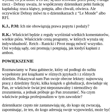
rzecz - Debray uważa, że współczesny dziennikarz pełni funkcję
kapłańską: rzuca klątwy, potępia, albo chwali, oświeca. Ale
oczywiście Debray mówi tu o dziennikarzach z “Le Monde” albo
RFI.
K.J., P.M:
Ich nie obowiązują prawa popytu i podaży?
R.K.:
Właściciel będzie z reguły wyróżniał wielkich komentatorów,
wielkie pióra. Właściciele cenią programy, w których wyraża się
indywidualność. Reich - Ranicki i Pivot mogą mówić wszystko.
Oni wydają sądy, oni promują i potępiają, jak kiedyś kapłani z
ambon.
POWIĘKSZENIE
Rozmawiamy w Pana gabinecie, który od podłogi do sufitu
wypełniony jest książkami w różnych językach i z różnych
dziedzin. Pokazywał nam Pan swoje obecne lektury: najnowszą
pracę z dziedziny fizyki, kilka książek o globalizacji, dowiaduje się
Pan, ze właściwie świat jest niepoznawalny i niemożliwy do
zrozumienia, a jednak próbuje go Pan zrozumieć. Na czym
właściwie polega profesjonalizm w tym zawodzie?
dziennikarze często nie zastanawiają się, do kogo się zwracają,
zapominając, że ten, do kogo adresują swoje wypowiedzi, może być