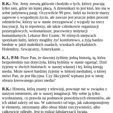
R.K.:
Nie. Jemy zresztą głównie chodziło o tych, którzy pracują
tylko tam, gdzie im lepiej płacą. A dziennikarz to jest ktoś, kto ma w
sobie judymową pasję. Oczywiście 99 proc. ludzi na świecie marzy
zapewne o wygodnym życiu, ale zawsze jest jeszcze jeden procent
odmieńców, którzy sa w stanie zrezygnować z wygody na rzecz
fascynacji. Są to reporterzy, ale także członkowie organizacji
pozarządowych, wolontariusze, pracownicy instytucji
humanitarnych, Lekarze Bez Granic. W różnych miejscach
spotykam ludzi, którzy mogliby żyć komfortowo, a żyją bardzo
biednie w jakiś maleńkich osadach, wioskach afrykańskich.
Holendrzy, Szwajcarzy, Amerykanie…
K.J., P.M:
Pisze Pan, że dawniej żyliśmy jedną historią, tą, która
bezpośrednio nas dotyczyła, którą byliśmy w stanie ogarnąć. Dziś
żyjemy w dwóch historiach: w naszej własnej i tej, którą kreują
media. Może nawet bardziej żyjemy w historii medialnej, o której
mówi Pan, że jest fikcyjna. Czy fikcyjność wpisana jest w istotę
obrazu kreowanego przez media?
R.K.:
Historia, którą znamy z telewizji, powstaje nie w związku z
naszym istnieniem, ale w naszej imaginacji. My sobie ją tylko
wyobrażamy, co prawda na podstawie prawdziwych elementów, ale
ich układ zależy od nas. W zależności od tego, jak zakomponujemy
te elementy, otrzymamy albo obraz bliski rzeczywistości, albo
całkowicie odległy. Jest to rodzaj fabularyzacji świata.