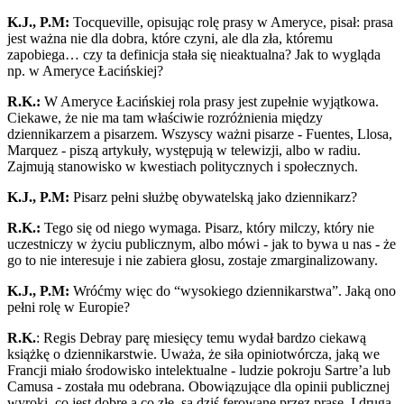
K.J., P.M:
Tocqueville, opisując rolę prasy w Ameryce, pisał: prasa
jest ważna nie dla dobra, które czyni, ale dla zła, któremu
zapobiega… czy ta definicja stała się nieaktualna? Jak to wygląda
np. w Ameryce Łacińskiej?
R.K.:
W Ameryce Łacińskiej rola prasy jest zupełnie wyjątkowa.
Ciekawe, że nie ma tam właściwie rozróżnienia między
dziennikarzem a pisarzem. Wszyscy ważni pisarze - Fuentes, Llosa,
Marquez - piszą artykuły, występują w telewizji, albo w radiu.
Zajmują stanowisko w kwestiach politycznych i społecznych.
K.J., P.M:
Pisarz pełni służbę obywatelską jako dziennikarz?
R.K.:
Tego się od niego wymaga. Pisarz, który milczy, który nie
uczestniczy w życiu publicznym, albo mówi - jak to bywa u nas - że
go to nie interesuje i nie zabiera głosu, zostaje zmarginalizowany.
K.J., P.M:
Wróćmy więc do “wysokiego dziennikarstwa”. Jaką ono
pełni rolę w Europie?
R.K.
: Regis Debray parę miesięcy temu wydał bardzo ciekawą
książkę o dziennikarstwie. Uważa, że siła opiniotwórcza, jaką we
Francji miało środowisko intelektualne - ludzie pokroju Sartre’a lub
Camusa - została mu odebrana. Obowiązujące dla opinii publicznej
wyroki, co jest dobre a co złe, są dziś ferowane przez prasę. I druga