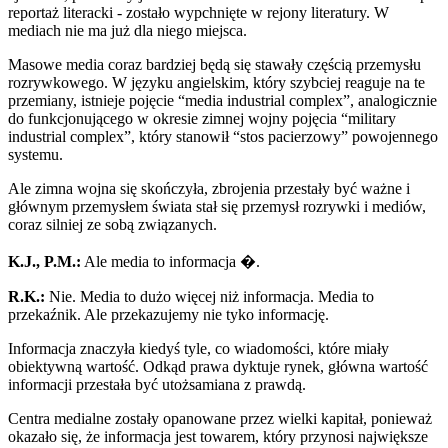
reportaż literacki - zostało wypchnięte w rejony literatury. W
mediach nie ma już dla niego miejsca.
Masowe media coraz bardziej będą się stawały częścią przemysłu
rozrywkowego. W języku angielskim, który szybciej reaguje na te
przemiany, istnieje pojęcie “media industrial complex”, analogicznie
do funkcjonującego w okresie zimnej wojny pojęcia “military
industrial complex”, który stanowił “stos pacierzowy” powojennego
systemu.
Ale zimna wojna się skończyła, zbrojenia przestały być ważne i
głównym przemysłem świata stał się przemysł rozrywki i mediów,
coraz silniej ze sobą związanych.
K.J., P.M.:
Ale media to informacja �.
R.K.:
Nie. Media to dużo więcej niż informacja. Media to
przekaźnik. Ale przekazujemy nie tyko informację.
Informacja znaczyła kiedyś tyle, co wiadomości, które miały
obiektywną wartość. Odkąd prawa dyktuje rynek, główna wartość
informacji przestała być utożsamiana z prawdą.
Centra medialne zostały opanowane przez wielki kapitał, ponieważ
okazało się, że informacja jest towarem, który przynosi największe