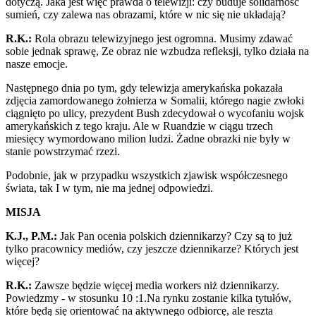
dotyczą. Jaka jest więc prawda o telewizji: czy buduje solidarność
sumień, czy zalewa nas obrazami, które w nic się nie układają?
R.K.:
Rola obrazu telewizyjnego jest ogromna. Musimy zdawać
sobie jednak sprawę, Ze obraz nie wzbudza refleksji, tylko działa na
nasze emocje.
Następnego dnia po tym, gdy telewizja amerykańska pokazała
zdjęcia zamordowanego żołnierza w Somalii, którego nagie zwłoki
ciągnięto po ulicy, prezydent Bush zdecydował o wycofaniu wojsk
amerykańskich z tego kraju. Ale w Ruandzie w ciągu trzech
miesięcy wymordowano milion ludzi. Żadne obrazki nie były w
stanie powstrzymać rzezi.
Podobnie, jak w przypadku wszystkich zjawisk współczesnego
świata, tak I w tym, nie ma jednej odpowiedzi.
MISJA
K.J., P.M.:
Jak Pan ocenia polskich dziennikarzy? Czy są to już
tylko pracownicy mediów, czy jeszcze dziennikarze? Których jest
więcej?
R.K.:
Zawsze będzie więcej media workers niż dziennikarzy.
Powiedzmy - w stosunku 10 :1.Na rynku zostanie kilka tytułów,
które będą się orientować na aktywnego odbiorcę, ale reszta