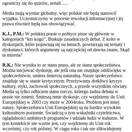
ograniczy się do quizów, seriali…..
Media mają wymiar globalny, więc polskie nie będą stanowić
wyjątku. Uczestniczymy w procesie rewolucji informacyjnej i jej
prawa również będą nas obowiązywać.
K.J., P.M.:
W polskiej prasie o polityce pisze się głównie w
kategoriach “kto kogo”. Brakuje zasadniczych debat. Z kolei w
dyskusjach, które pojawiają się na łamach, powtarzają się tematy i
dyskutanci, których argumenty są najczęściej od dawna znane, Skąd
ta mizeria?
R.K.:
Nie wynika to ze stanu prasy, ale ze stanu społeczeństwa.
Można inicjować dyskusję, ale jeśli ona nie znajduje oddźwięku w
społeczeństwie, umiera śmiercią naturalną. Nasze społeczeństwo
znajduje się w stanie krytycznym. Przeżywamy dotkliwy kryzys
kultury, etyki, zachowań społecznych, a przede wszystkim oświaty.
Media są tylko odbiciem stanu rzeczy, którego żadna debata w
prasie nie zmieni. Śmieszą mnie dyskusje, czy wejdziemy do Unii
Europejskiej w 2003 czy może w 2004roku. Problem jest innej
natury. Społeczeństwa Unii Europejskiej są na bardzo wysokim
kulturalnym poziomie. Świadczą o tym wskaźniki czytelnictwa,
oglądalności ambitnych programów i udziału ludzi w kulturze. W
tym kontekście nie ważne jest, czy wejdziemy do Unii rok
wcześniej, czy rok później. W ciągu roku i tak nie zlikwidujemy