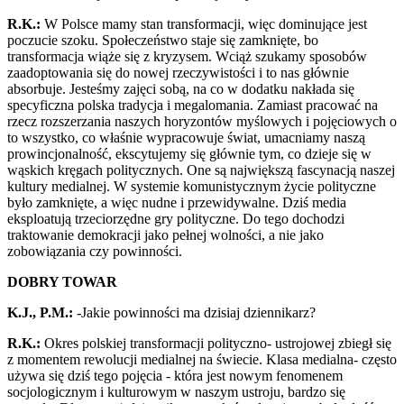
R.K.:
W Polsce mamy stan transformacji, więc dominujące jest
poczucie szoku. Społeczeństwo staje się zamknięte, bo
transformacja wiąże się z kryzysem. Wciąż szukamy sposobów
zaadoptowania się do nowej rzeczywistości i to nas głównie
absorbuje. Jesteśmy zajęci sobą, na co w dodatku nakłada się
specyficzna polska tradycja i megalomania. Zamiast pracować na
rzecz rozszerzania naszych horyzontów myślowych i pojęciowych o
to wszystko, co właśnie wypracowuje świat, umacniamy naszą
prowincjonalność, ekscytujemy się głównie tym, co dzieje się w
wąskich kręgach politycznych. One są największą fascynacją naszej
kultury medialnej. W systemie komunistycznym życie polityczne
było zamknięte, a więc nudne i przewidywalne. Dziś media
eksploatują trzeciorzędne gry polityczne. Do tego dochodzi
traktowanie demokracji jako pełnej wolności, a nie jako
zobowiązania czy powinności.
DOBRY TOWAR
K.J., P.M.:
-Jakie powinności ma dzisiaj dziennikarz?
R.K.:
Okres polskiej transformacji polityczno- ustrojowej zbiegł się
z momentem rewolucji medialnej na świecie. Klasa medialna- często
używa się dziś tego pojęcia - która jest nowym fenomenem
socjologicznym i kulturowym w naszym ustroju, bardzo się