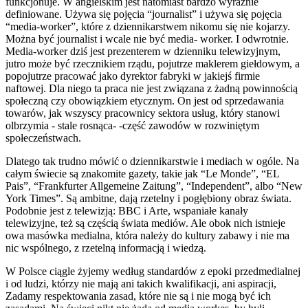
funkcjonuje. W angielskim jest natomiast bardzo wyraźnie
definiowane. Używa się pojęcia “journalist” i używa się pojęcia
“media-worker”, które z dziennikarstwem nikomu się nie kojarzy.
Można być journalist i wcale nie być media- worker. I odwrotnie.
Media-worker dziś jest prezenterem w dzienniku telewizyjnym,
jutro może być rzecznikiem rządu, pojutrze maklerem giełdowym, a
popojutrze pracować jako dyrektor fabryki w jakiejś firmie
naftowej. Dla niego ta praca nie jest związana z żadną powinnością
społeczną czy obowiązkiem etycznym. On jest od sprzedawania
towarów, jak wszyscy pracownicy sektora usług, który stanowi
olbrzymia - stale rosnąca- -część zawodów w rozwiniętym
społeczeństwach.
Dlatego tak trudno mówić o dziennikarstwie i mediach w ogóle. Na
całym świecie są znakomite gazety, takie jak “Le Monde”, “EL
Pais”, “Frankfurter Allgemeine Zaitung”, “Independent”, albo “New
York Times”. Są ambitne, dają rzetelny i pogłębiony obraz świata.
Podobnie jest z telewizją: BBC i Arte, wspaniałe kanały
telewizyjne, też są częścią świata mediów. Ale obok nich istnieje
owa masówka medialna, która należy do kultury zabawy i nie ma
nic wspólnego, z rzetelną informacją i wiedzą.
W Polsce ciągle żyjemy według standardów z epoki przedmedialnej
i od ludzi, którzy nie mają ani takich kwalifikacji, ani aspiracji,
Zadamy respektowania zasad, które nie są i nie mogą być ich