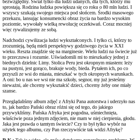
bezwzględny. Świat tylko dla ludzi udanych, dla tych, którzy mu
sprostają. Rodzina ludzka powiększa się co roku o 80 mln ludzi. I
wszyscy szukają swojego miejsca pod słońcem. Środki masowego
przekazu, lansując konsumencki obraz życia na bardzo wysokim
poziomie, wywołały wielką rewolucję oczekiwań. Coraz mocniej
więc rywalizujemy ze sobą.
Nadchodzi cywilizacja ludzi wykształconych. I tylko ci, którzy to
zrozumieją, będą mieli perspektywy godziwego życia w XXI
wieku. Reszta znajdzie się na marginesie. Wielu ludzi na świecie już
to przeczuwa i rozumie. Uświadomili mi to mieszkańcy jednej z
biednych dzielnic Limy. Stolica Peru jest okropnym miastem: leży
na pustyni, jest gorąco, brakuje wody, bieda. Pytałem ich, po co
przyszli ze wsi do miasta, mieszkać w tych okropnych warunkach.
A oni: bo u nas we wsi nie ma szkoły, segnor, my już jesteśmy
nieważni, ale chcemy wykształcić dzieci, chcemy żeby one miały
szanse.
Przeglądaliśmy album zdjęć z Afryki Pana autorstwa i uderzyło nas
to, jak bardzo Pański obraz różni się od tego, do jakiego
przywykliśmy. Pańska Afryka jest pogodna, uśmiechnięta,
właściwie poza jednym zdjęciem, nie mam w niej cierpienia, głodu.
Jaka jest prawda o tamtym świecie? Czy to był tylko wybór na
użytek tego albumu, czy Pan rzeczywiście tak widzi Afrykę?