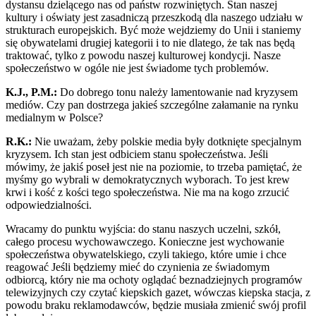
dystansu dzielącego nas od państw rozwiniętych. Stan naszej
kultury i oświaty jest zasadniczą przeszkodą dla naszego udziału w
strukturach europejskich. Być może wejdziemy do Unii i staniemy
się obywatelami drugiej kategorii i to nie dlatego, że tak nas będą
traktować, tylko z powodu naszej kulturowej kondycji. Nasze
społeczeństwo w ogóle nie jest świadome tych problemów.
K.J., P.M.:
Do dobrego tonu należy lamentowanie nad kryzysem
mediów. Czy pan dostrzega jakieś szczególne załamanie na rynku
medialnym w Polsce?
R.K.:
Nie uważam, żeby polskie media były dotknięte specjalnym
kryzysem. Ich stan jest odbiciem stanu społeczeństwa. Jeśli
mówimy, że jakiś poseł jest nie na poziomie, to trzeba pamiętać, że
myśmy go wybrali w demokratycznych wyborach. To jest krew
krwi i kość z kości tego społeczeństwa. Nie ma na kogo zrzucić
odpowiedzialności.
Wracamy do punktu wyjścia: do stanu naszych uczelni, szkół,
całego procesu wychowawczego. Konieczne jest wychowanie
społeczeństwa obywatelskiego, czyli takiego, które umie i chce
reagować Jeśli będziemy mieć do czynienia ze świadomym
odbiorcą, który nie ma ochoty oglądać beznadziejnych programów
telewizyjnych czy czytać kiepskich gazet, wówczas kiepska stacja, z
powodu braku reklamodawców, będzie musiała zmienić swój profil