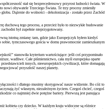
współczesność stał się bezprecedensowy przyrost ludności świata. W
to nowi obywatele Trzeciego Świata. Te trzy procesy zmieniły
łego globu. Dążenie do wolności - dekolonizacja - zostało przez Zachód
erę duchową tego procesu, a przecież było to niezwykłe budowanie
 zachodni był zupełnie nieprzygotowany.
ewną istotną zmianę: tam, gdzie jako Europejczyk byłem kiedyś
nego sobie, tymczasowego gościa w domu prawomocnie zamieszkanym
jskość” stanowiła kryterium wartościujące: jeśli coś przypominało
niższe, wadliwe. Całe piśmiennictwo, cała myśl europejska oparte
 przedstawicieli innych, nieeuropejskich cywilizacji, które domagają
 negocjować przyszłość naszej planety.
 wyłączności i dlatego musimy skorygować nasze widzenie. Bo cóż to
 zaczynają żyć własnym, niezależnym życiem. Czegoś chcieć, czegoś
zkodzie co najmniej dwie potężne bariery. Pierwszą jest panująca
iż kobieta czy dziecko. W każdym kraju widoczne są różnice