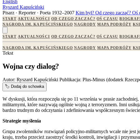
English
Ryszard Kapuściński
Pisarz · Reporter · Poeta
1932–2007
Kim był?
Od czego zacząć?
Oś 
START
AKTUALNOŚCI
OD CZEGO ZACZĄĆ?
OŚ CZASU
BIOGRAF
NAGRODA IM. KAPUŚCIŃSKIEGO
NAGRODY
MAPA PODRÓŻY
KS
START
AKTUALNOŚCI
OD CZEGO ZACZĄĆ?
OŚ CZASU
BIOGRAF
NAGRODA IM. KAPUŚCIŃSKIEGO
NAGRODY
MAPA PODRÓŻY
KS
Tekst
Wojna czy dialog?
Autor:
Ryszard Kapuściński
Publikacja:
Plus-Minus (dodatek Rzeczpo
🏷️
Dodaj do schowka
W dyskusji, która rozpoczęła się po 11 września w prasie zachodnie
militarnymi, które nazywają ogólnie wojną z terroryzmem. Inni usiłu
bardzo trudnym do odczytania i zdefiniowania współczesnym świecie
Strategie myślenia
Grupa zwolenników rozwiązań policyjno-militarnych wcale nie jest 
kraju, trzeba przecież zaostrzyć środki kontroli, inwigilacji i przymusu