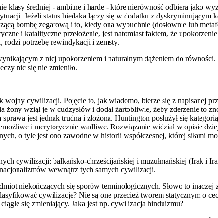
klasy średniej - ambitne i harde - które nierówność odbiera jako wyz
uacji. Jeżeli status biedaka łączy się w dodatku z dyskryminującym kol
dzącą bombę zegarową i to, kiedy ona wybuchnie (dosłownie lub metafory
yczne i katalityczne przełożenie, jest natomiast faktem, że upokorzeni
 rodzi potrzebę rewindykacji i zemsty.
nikającym z niej upokorzeniem i naturalnym dążeniem do równości. 
eczy nic się nie zmieniło.
wojny cywilizacji. Pojęcie to, jak wiadomo, bierze się z napisanej prz
a żony wziął je w cudzysłów i dodał żartobliwie, żeby zderzenie to 
Cała sprawa jest jednak trudna i złożona. Huntington posłużył się kat
 niemożliwe i merytorycznie wadliwe. Rozwiązanie widział w opisie dzie
ych, o tyle jest ono zawodne w historii współczesnej, której siłami 
h cywilizacji: bałkańsko-chrześcijańskiej i muzułmańskiej (Irak i Ira
u nacjonalizmów wewnątrz tych samych cywilizacji.
zedmiot niekończących się sporów terminologicznych. Słowo to inaczej z
syfikować cywilizacje? Nie są one przecież tworem statycznym o cech
ciągle się zmieniający. Jaka jest np. cywilizacja hinduizmu?