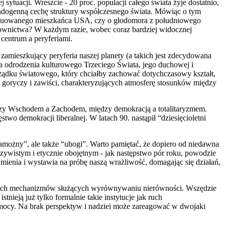
j sytuacji. Wreszcie - 20 proc. populacji całego świata żyje dostatnio,
endogenną cechę struktury współczesnego świata. Mówiąc o tym
e sytuowanego mieszkańca USA, czy o głodomora z południowego
łownictwa? W każdym razie, wobec coraz bardziej widocznej
 centrum a peryferiami.
zamieszkujący peryferia naszej planety (a takich jest zdecydowana
ika odrodzenia kulturowego Trzeciego Świata, jego duchowej i
orządku światowego, który chciałby zachować dotychczasowy kształt,
cji, goryczy i zawiści, charakteryzujących atmosferę stosunków między
ędzy Wschodem a Zachodem, między demokracją a totalitaryzmem.
wo demokracji liberalnej. W latach 90. nastąpił “dziesięcioletni
amożny”, ale także “ubogi”. Warto pamiętać, że dopiero od niedawna
czywistym i etycznie obojętnym - jak następstwo pór roku, powodzie
umienia i wystawia na próbę naszą wrażliwość, domagając się działań,
zelkich mechanizmów służących wyrównywaniu nierówności. Wszędzie
nieją już tylko formalnie takie instytucje jak ruch
omocy. Na brak perspektyw i nadziei może zareagować w dwojaki