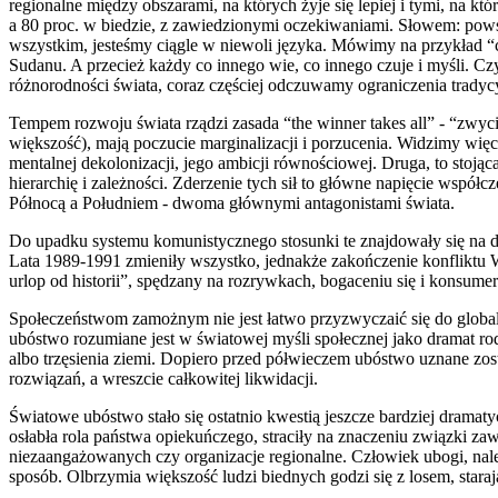
regionalne między obszarami, na których żyje się lepiej i tymi, na któr
a 80 proc. w biedzie, z zawiedzionymi oczekiwaniami. Słowem: pows
wszystkim, jesteśmy ciągle w niewoli języka. Mówimy na przykład “
Sudanu. A przecież każdy co innego wie, co innego czuje i myśli. 
różnorodności świata, coraz częściej odczuwamy ograniczenia tradycy
Tempem rozwoju świata rządzi zasada “the winner takes all” - “zwyci
większość), mają poczucie marginalizacji i porzucenia. Widzimy więc,
mentalnej dekolonizacji, jego ambicji równościowej. Druga, to stoją
hierarchię i zależności. Zderzenie tych sił to główne napięcie współc
Północą a Południem - dwoma głównymi antagonistami świata.
Do upadku systemu komunistycznego stosunki te znajdowały się na 
Lata 1989-1991 zmieniły wszystko, jednakże zakończenie konfliktu Ws
urlop od historii”, spędzany na rozrywkach, bogaceniu się i konsu
Społeczeństwom zamożnym nie jest łatwo przyzwyczaić się do global
ubóstwo rozumiane jest w światowej myśli społecznej jako dramat ro
albo trzęsienia ziemi. Dopiero przed półwieczem ubóstwo uznane zost
rozwiązań, a wreszcie całkowitej likwidacji.
Światowe ubóstwo stało się ostatnio kwestią jeszcze bardziej dram
osłabła rola państwa opiekuńczego, straciły na znaczeniu związki zaw
niezaangażowanych czy organizacje regionalne. Człowiek ubogi, nal
sposób. Olbrzymia większość ludzi biednych godzi się z losem, stara