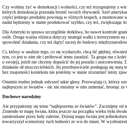
Czy wolimy żyć w demokracji i wolności, czy też rezygnujemy z wiel
których demokracja przestała bronić swoich obywateli. Szef amerykań
części jednego produktu powstają w różnych krajach, a montowane są j
nadal będziemy w stanie produkować szybko, czy też, zwiększając ko
Dla Ameryki to sprawa szczególnie dotkliwa, bo nawet kontrole grani
osób. Druga ważna różnica dotyczy strategii walki z terroryzmem na 
spowolnić działania, czy też dążyć raczej do budowy międzynarodowej
Ci, którzy w analizie tego, co się wydarzyło, chcą iść głębiej, równ
tym, co jest w nim złe i próbować temu zaradzić. Ta grupa ma z kol
o swojej), jeżeli nie chcemy dopuścić do jej porażki i unicestwienia.
działaniu sił niszczycielskich. Jej przedstawiciele posługują się star
bez znajomości kontekstu nie jesteśmy w stanie zrozumieć istoty zjaw
Ostatnio trudno jednak usłyszeć takie głosy. Przeważają ci, którzy
najlepszym ze światów - nic nie musimy w nim zmieniać, broniąc ze ws
Duchowe narodziny
Ale przypatrzmy się temu “najlepszemu ze światów”. Zacznijmy od t
Zmieniło to mapę świata, która jeszcze na początku wieku była dwu
zamieszkane przez ludy zależne. Dzisiaj mapa świata jest jednokoloro
towarzyszył wzmożony ruch ludności ze wsi do miast. W wyobrażeniac