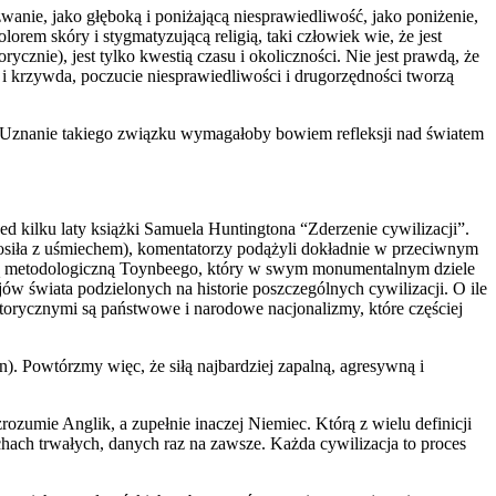
wanie, jako głęboką i poniżającą niesprawiedliwość, jako poniżenie,
orem skóry i stygmatyzującą religią, taki człowiek wie, że jest
cznie), jest tylko kwestią czasu i okoliczności. Nie jest prawdą, że
e i krzywda, poczucie niesprawiedliwości i drugorzędności tworzą
Uznanie takiego związku wymagałoby bowiem refleksji nad światem
ed kilku laty książki Samuela Huntingtona “Zderzenie cywilizacji”.
znosiła z uśmiechem), komentatorzy podążyli dokładnie w przeciwnym
egorią metodologiczną Toynbeego, który w swym monumentalnym dziele
jów świata podzielonych na historie poszczególnych cywilizacji. O ile
motorycznymi są państwowe i narodowe nacjonalizmy, które częściej
n). Powtórzmy więc, że siłą najbardziej zapalną, agresywną i
rozumie Anglik, a zupełnie inaczej Niemiec. Którą z wielu definicji
ach trwałych, danych raz na zawsze. Każda cywilizacja to proces