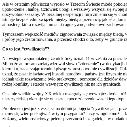
Ale w ostatnim półwieczu wyrosło w Trzecim Świecie młode pokolenie 
upokorzenie i hańbę. Człowiek ubogi a wrażliwy wstydzi się swojej syt
dożywotnio skazany. W bezsilnej desperacji i furii zmienia się w cho
istnieje bezpośredni związek między biedą a przemocą, jakieś automat
atmosferę, która rozwija i umacnia agresywne, odwetowe zachowania,
Tymczasem większość mediów zignorowała związek między biedą, wy
i próby jego zreformowania, a przecież chodzi o to, żeby w gruncie rz
Co to jest “cywilizacja”?
Na wstępie wspomniałem, że niektórzy uznali 11 września za początek 
Mimo że autor sam zrelatywizował słowo “zderzenie” (w dedykacji dl
kierunku, zaostrzając termin i pisząc wprost o wojnie cywilizacji. 
uznał, że pisanie światowej historii narodów i państw jest fizycznie
jednak takie rozwiązanie było praktyczne i pomocne dla dziejów dawn
rodzą konflikty i starcia wewnątrz cywilizacji niż na ich granicach.
Ostatnie wielkie wojny XX wieku rozegrały się wewnątrz dwóch różnyc
niszczycielską okazuje się w naszej epoce zderzenie wszelkiego typ
Problemem jest już zresztą sama definicja pojęcia “cywilizacja” - pr
mamy się więc posługiwać w tym przypadku? I czy w ogóle można kla
złożony, wielopostaciowy, pełen sprzeczności i zagadek, a w dodatku 