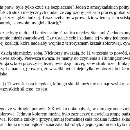
u praw, byle tylko czuć się bezpiecznie? Jeden z amerykańskich polit
skich służb medycznych dodał, że zagrożony jest sam proces globalizac
eszcze gdzie indziej. Teraz trzeba by wprowadzić w ten system ścisłą 
ntrolę, spowolnimy globalizację?
czne były tu dotąd bardzo słabe. Granica między Stanami Zjednoczonymi
arenie międzynarodowej. Czy ustalać cele i zadania tej wojny jednostr
 koalicji, która nadałaby wojnie z terroryzmem kształt zbiorowej, cy
ież dzielą się między sobą. Niektórzy uważają, że 11 września to powód
ei dwie szkoły. Pierwsza uważa, że mamy do czynienia z Huntingtonowsk
 Druga szkoła przeczy tej tezie, twierdząc raczej, że w strukturze i fu
ą tezą Lamarcka, głoszącą, że wszelki byt istnieje tylko w otoczeniu i ż
iska.
 uznają 11 września za incydent, którego skutki możemy usunąć szybk
zystkich sił tego, co jest.
ego, że w drugiej połowie XX wieku dokonały się w nim ogromne zmia
kolorowa. Jednym kolorem można było zaznaczyć niewielką grupę państ
wa. Kolonie znikły i (przynajmniej formalnie) cała rodzina ludzka skła
h ludzi niepodległość oznaczała dobrobyt, a jego synonimem było mias