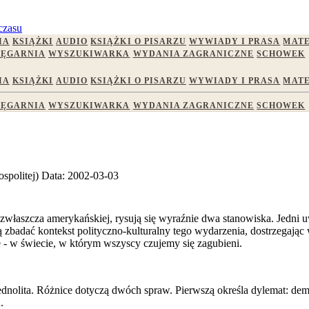
czasu
IA
KSIĄŻKI
AUDIO
KSIĄŻKI O PISARZU
WYWIADY I PRASA
MATE
IĘGARNIA
WYSZUKIWARKA
WYDANIA ZAGRANICZNE
SCHOWEK
IA
KSIĄŻKI
AUDIO
KSIĄŻKI O PISARZU
WYWIADY I PRASA
MATE
IĘGARNIA
WYSZUKIWARKA
WYDANIA ZAGRANICZNE
SCHOWEK
spolitej)
Data:
2002-03-03
j, zwłaszcza amerykańskiej, rysują się wyraźnie dwa stanowiska. Jedni
ją zbadać kontekst polityczno-kulturalny tego wydarzenia, dostrzegają
 - w świecie, w którym wszyscy czujemy się zagubieni.
jednolita. Różnice dotyczą dwóch spraw. Pierwszą określa dylemat: d
.