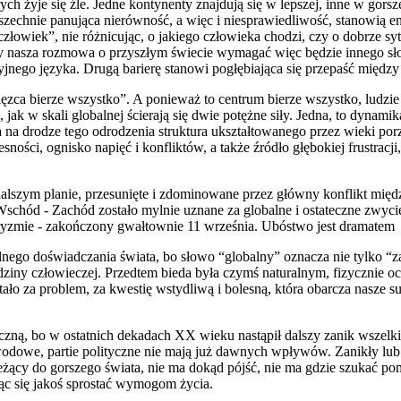
ych żyje się źle. Jedne kontynenty znajdują się w lepszej, inne w gorsze
zechnie panująca nierówność, a więc i niesprawiedliwość, stanowią 
człowiek”, nie różnicując, o jakiego człowieka chodzi, czy o dobrz
Czy nasza rozmowa o przyszłym świecie wymagać więc będzie innego s
jnego języka. Drugą barierę stanowi pogłębiająca się przepaść między
ęzca bierze wszystko”. A ponieważ to centrum bierze wszystko, ludzie 
 jak w skali globalnej ścierają się dwie potężne siły. Jedna, to dynam
ca na drodze tego odrodzenia struktura ukształtowanego przez wieki p
zesności, ognisko napięć i konfliktów, a także źródło głębokiej frustra
dalszym planie, przesunięte i zdominowane przez główny konflikt mi
chód - Zachód zostało mylnie uznane za globalne i ostateczne zwycięst
meryzmie - zakończony gwałtownie 11 września. Ubóstwo jest dramatem
nego doświadczania świata, bo słowo “globalny” oznacza nie tylko “z
dziny człowieczej. Przedtem bieda była czymś naturalnym, fizycznie o
ało za problem, za kwestię wstydliwą i bolesną, która obarcza nasze s
atyczną, bo w ostatnich dekadach XX wieku nastąpił dalszy zanik ws
odowe, partie polityczne nie mają już dawnych wpływów. Zanikły lub ist
eżący do gorszego świata, nie ma dokąd pójść, nie ma gdzie szukać p
jąc się jakoś sprostać wymogom życia.