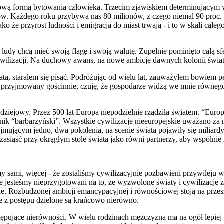
tawową formą bytowania człowieka. Trzecim zjawiskiem determinującym 
rdów. Każdego roku przybywa nas 80 milionów, z czego niemal 90 proc. 
 jako że przyrost ludności i emigracja do miast trwają - i to w skali ca
dy chcą mieć swoją flagę i swoją walutę. Zupełnie pominięto całą sf
cywilizacji. Na duchowy awans, na nowe ambicje dawnych kolonii świat
a, starałem się pisać. Podróżując od wielu lat, zauważyłem bowiem p
dal przyjmowany gościnnie, czuję, że gospodarze widzą we mnie rów
iejowy. Przez 500 lat Europa niepodzielnie rządziła światem. “Europe
tnik “barbarzyński”. Wszystkie cywilizacje nieeuropejskie uważano za 
ejmującym jedno, dwa pokolenia, na scenie świata pojawiły się miliardy
zasiąść przy okrągłym stole świata jako równi partnerzy, aby wspólnie
śmy sami, więcej - że zostaliśmy cywilizacyjnie pozbawieni przywileju
e jesteśmy nieprzygotowani na to, że wyzwolone światy i cywilizacje
nie. Rozbudzonej ambicji emancypacyjnej i równościowej stoją na przes
e z postępu dzielone są krańcowo nierówno.
pujące nierówności. W wielu rodzinach mężczyzna ma na ogół lepiej n