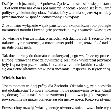
Dziś jest ich już mniej niż połowa. Życie w mieście stało się pods
1950 roku było nas dwa i pół miliarda, obecnie - ponad sześć milia
polityczny i kulturalny obraz świata, który zmienia się zresztą nadal,
przedstawione w sposób jednostronny i okrojony.
Zrozumiano wyłącznie wątek państwowo-ekonomiczny: oto podległe lu
tożsamości narodu i krzepnięcie poczucia dumy z wartości własnej 
To właśnie o tym zjawisku, o narodzinach duchowych Trzeciego Świat
traktowany z rewerencją, a może nawet poddaniem, teraz, choć na
na stałe przez nich.
Tak dochodzimy do dramatu charakteryzującego współczesny proces dz
Europę, uznawane było za cywilizację, jeśli nie - wystarczał przymio
były i są na tym przekonaniu. Lecz oto w szalenie krótkim czasie, ob
się dla siebie równych praw, poszanowania i respektu. Wszyscy chcą 
Wielość barier
Jest to moment trudnej próby dla Zachodu. Okazało się, że nie jeste
jest globalizacja? To nowe widzenie, nowe pojmowanie świata. Ciągl
się domagać - dla nas brzmi to zarówno jak innowacja, jak i zagroże
powszechnie na naszej planecie zasada nierówności. Korzyści płynąc
Powszechny rozwój świata generuje równocześnie powszechnie wystę