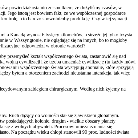
yków powiedział ostatnio ze smutkiem, że dożyliśmy czasów, w
ji. Jego istotą jest bowiem fakt, że we współczesnej gospodarce
kontrolę, a to bardzo spowolniłoby produkcję. Czy w tej sytuacji
 a Kanadą wynosi 6 tysięcy kilometrów, a strzeże jej tylko trzysta
onnie w Waszyngtonie, nie oglądając się na innych, bo to mogłoby
wilizacyjnej odpowiedzi w obronie wartości?
, aby przemyśleć kształt współczesnego świata, zastanowić się nad
ą wojną cywilizacji i że trzeba umacniać cywilizację (tu każdy mówi
nkcjonowaniu współczesnego świata występują anomalie, które sprzyjają
e między bytem a otoczeniem zachodzi nieustanna interakcja, tak więc
o, zdecydowanym zabiegiem chirurgicznym. Według nich żyjemy na
ny. Ruch dążący do wolności stał się zjawiskiem globalnym.
w posiadających kolonie, drugim - wielkie obszary planety
da się z wolnych obywateli. Procesowi uniezależniania się
to. Na początku wieku chłopi stanowili 90 proc. ludności świata.