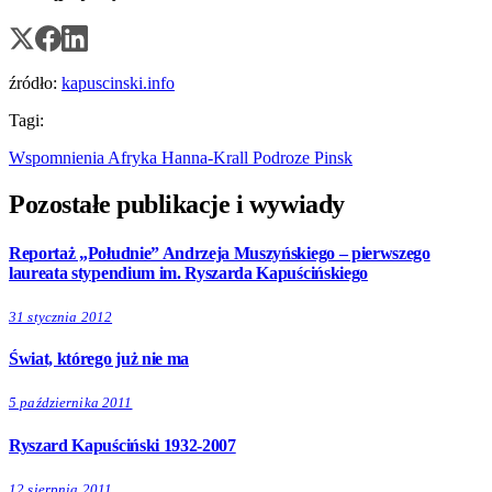
źródło:
kapuscinski.info
Tagi:
Wspomnienia
Afryka
Hanna-Krall
Podroze
Pinsk
Pozostałe publikacje i wywiady
Reportaż „Południe” Andrzeja Muszyńskiego – pierwszego
laureata stypendium im. Ryszarda Kapuścińskiego
31 stycznia 2012
Świat, którego już nie ma
5 października 2011
Ryszard Kapuściński 1932-2007
12 sierpnia 2011