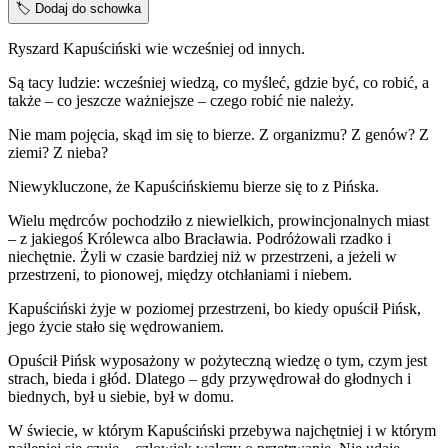
🏷️
Dodaj do schowka
Ryszard Kapuściński wie wcześniej od innych.
Są tacy ludzie: wcześniej wiedzą, co myśleć, gdzie być, co robić, a
także – co jeszcze ważniejsze – czego robić nie należy.
Nie mam pojęcia, skąd im się to bierze. Z organizmu? Z genów? Z
ziemi? Z nieba?
Niewykluczone, że Kapuścińskiemu bierze się to z Pińska.
Wielu mędrców pochodziło z niewielkich, prowincjonalnych miast
– z jakiegoś Królewca albo Bracławia. Podróżowali rzadko i
niechętnie. Żyli w czasie bardziej niż w przestrzeni, a jeżeli w
przestrzeni, to pionowej, między otchłaniami i niebem.
Kapuściński żyje w poziomej przestrzeni, bo kiedy opuścił Pińsk,
jego życie stało się wędrowaniem.
Opuścił Pińsk wyposażony w pożyteczną wiedzę o tym, czym jest
strach, bieda i głód. Dlatego – gdy przywędrował do głodnych i
biednych, był u siebie, był w domu.
W świecie, w którym Kapuściński przebywa najchętniej i w którym