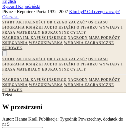
English
Ryszard Kapuściński
Pisarz · Reporter · Poeta
1932–2007
Kim był?
Od czego zacząć?
Oś czasu
START
AKTUALNOŚCI
OD CZEGO ZACZĄĆ?
OŚ CZASU
BIOGRAFIA
KSIĄŻKI
AUDIO
KSIĄŻKI O PISARZU
WYWIADY I
PRASA
MATERIAŁY EDUKACYJNE
CYTATY
NAGRODA IM. KAPUŚCIŃSKIEGO
NAGRODY
MAPA PODRÓŻY
KSIĘGARNIA
WYSZUKIWARKA
WYDANIA ZAGRANICZNE
SCHOWEK
START
AKTUALNOŚCI
OD CZEGO ZACZĄĆ?
OŚ CZASU
BIOGRAFIA
KSIĄŻKI
AUDIO
KSIĄŻKI O PISARZU
WYWIADY I
PRASA
MATERIAŁY EDUKACYJNE
CYTATY
NAGRODA IM. KAPUŚCIŃSKIEGO
NAGRODY
MAPA PODRÓŻY
KSIĘGARNIA
WYSZUKIWARKA
WYDANIA ZAGRANICZNE
SCHOWEK
Tekst
W przestrzeni
Autor:
Hanna Krall
Publikacja:
Tygodnik Powszechny, dodatek do
nr 5