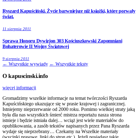
Ryszard Kapuściński. Życie barwniejsze niż książki, które porwały
świat.
11 sierpnia 2011
Sprawa Honoru Dywizjon 303 Kościuszkowski Zapomniani
Bohaterowie II Wojny Światowej
9 sierpnia 2011
← Wszystkie wywiady
← Wszystkie teksty
O kapuscinski.info
więcej informacji
Gromadzimy wszelkie informacje na temat twórczości Ryszarda
Kapuścińskiego ukazujące się w prasie krajowej i zagranicznej.
Istniejemy nieprzerwanie od 2000 roku. Pomimo wielkiej straty jaką
była dla nas wszystkich śmierć mistrza reportażu nasza strona
istnieje i będzie istniała dalej… wciąż jest wiele materiałów do
opublikowania, a zasób tekstów napisanych przez Pana Ryszarda
wydaje się nieprzebrany… Czekamy na Wszelkie materiały
(wycinki prasowe, linki do stron etc.). Jeżeli posiadasz takie