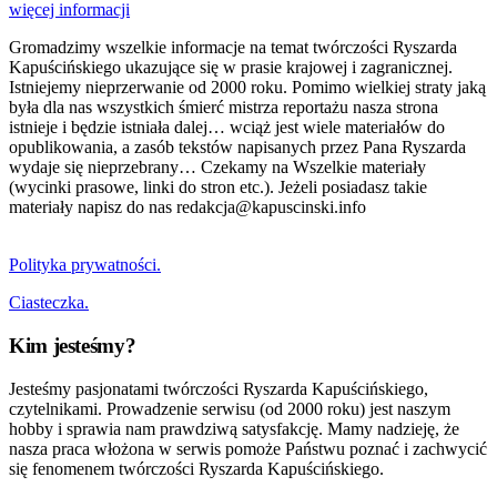
więcej informacji
Gromadzimy wszelkie informacje na temat twórczości Ryszarda
Kapuścińskiego ukazujące się w prasie krajowej i zagranicznej.
Istniejemy nieprzerwanie od 2000 roku. Pomimo wielkiej straty jaką
była dla nas wszystkich śmierć mistrza reportażu nasza strona
istnieje i będzie istniała dalej… wciąż jest wiele materiałów do
opublikowania, a zasób tekstów napisanych przez Pana Ryszarda
wydaje się nieprzebrany… Czekamy na Wszelkie materiały
(wycinki prasowe, linki do stron etc.). Jeżeli posiadasz takie
materiały napisz do nas redakcja@kapuscinski.info
Polityka prywatności.
Ciasteczka.
Kim jesteśmy?
Jesteśmy pasjonatami twórczości Ryszarda Kapuścińskiego,
czytelnikami. Prowadzenie serwisu (od 2000 roku) jest naszym
hobby i sprawia nam prawdziwą satysfakcję. Mamy nadzieję, że
nasza praca włożona w serwis pomoże Państwu poznać i zachwycić
się fenomenem twórczości Ryszarda Kapuścińskiego.