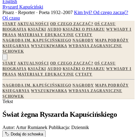
English
Ryszard Kapuściński
Pisarz · Reporter · Poeta
1932–2007
Kim był?
Od czego zacząć?
Oś czasu
START
AKTUALNOŚCI
OD CZEGO ZACZĄĆ?
OŚ CZASU
BIOGRAFIA
KSIĄŻKI
AUDIO
KSIĄŻKI O PISARZU
WYWIADY I
PRASA
MATERIAŁY EDUKACYJNE
CYTATY
NAGRODA IM. KAPUŚCIŃSKIEGO
NAGRODY
MAPA PODRÓŻY
KSIĘGARNIA
WYSZUKIWARKA
WYDANIA ZAGRANICZNE
SCHOWEK
START
AKTUALNOŚCI
OD CZEGO ZACZĄĆ?
OŚ CZASU
BIOGRAFIA
KSIĄŻKI
AUDIO
KSIĄŻKI O PISARZU
WYWIADY I
PRASA
MATERIAŁY EDUKACYJNE
CYTATY
NAGRODA IM. KAPUŚCIŃSKIEGO
NAGRODY
MAPA PODRÓŻY
KSIĘGARNIA
WYSZUKIWARKA
WYDANIA ZAGRANICZNE
SCHOWEK
Tekst
Świat żegna Ryszarda Kapuścińskiego
Autor:
Artur Rumianek
Publikacja:
Dziennik
🏷️
Dodaj do schowka