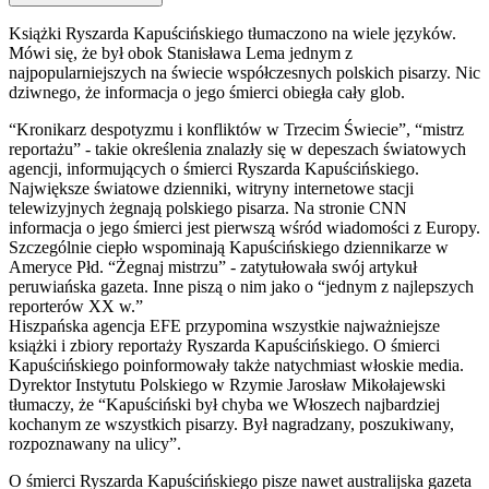
Książki Ryszarda Kapuścińskiego tłumaczono na wiele języków.
Mówi się, że był obok Stanisława Lema jednym z
najpopularniejszych na świecie współczesnych polskich pisarzy. Nic
dziwnego, że informacja o jego śmierci obiegła cały glob.
“Kronikarz despotyzmu i konfliktów w Trzecim Świecie”, “mistrz
reportażu” - takie określenia znalazły się w depeszach światowych
agencji, informujących o śmierci Ryszarda Kapuścińskiego.
Największe światowe dzienniki, witryny internetowe stacji
telewizyjnych żegnają polskiego pisarza. Na stronie CNN
informacja o jego śmierci jest pierwszą wśród wiadomości z Europy.
Szczególnie ciepło wspominają Kapuścińskiego dziennikarze w
Ameryce Płd. “Żegnaj mistrzu” - zatytułowała swój artykuł
peruwiańska gazeta. Inne piszą o nim jako o “jednym z najlepszych
reporterów XX w.”
Hiszpańska agencja EFE przypomina wszystkie najważniejsze
książki i zbiory reportaży Ryszarda Kapuścińskiego. O śmierci
Kapuścińskiego poinformowały także natychmiast włoskie media.
Dyrektor Instytutu Polskiego w Rzymie Jarosław Mikołajewski
tłumaczy, że “Kapuściński był chyba we Włoszech najbardziej
kochanym ze wszystkich pisarzy. Był nagradzany, poszukiwany,
rozpoznawany na ulicy”.
O śmierci Ryszarda Kapuścińskiego pisze nawet australijska gazeta