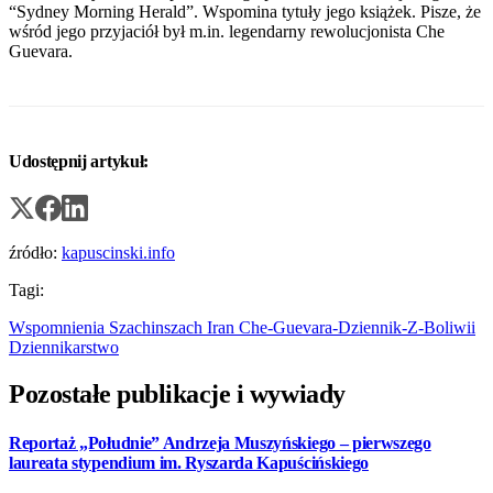
“Sydney Morning Herald”. Wspomina tytuły jego książek. Pisze, że
wśród jego przyjaciół był m.in. legendarny rewolucjonista Che
Guevara.
Udostępnij artykuł:
źródło:
kapuscinski.info
Tagi:
Wspomnienia
Szachinszach
Iran
Che-Guevara-Dziennik-Z-Boliwii
Dziennikarstwo
Pozostałe publikacje i wywiady
Reportaż „Południe” Andrzeja Muszyńskiego – pierwszego
laureata stypendium im. Ryszarda Kapuścińskiego