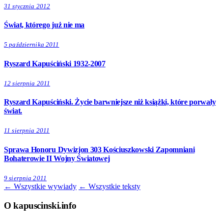
31 stycznia 2012
Świat, którego już nie ma
5 października 2011
Ryszard Kapuściński 1932-2007
12 sierpnia 2011
Ryszard Kapuściński. Życie barwniejsze niż książki, które porwały
świat.
11 sierpnia 2011
Sprawa Honoru Dywizjon 303 Kościuszkowski Zapomniani
Bohaterowie II Wojny Światowej
9 sierpnia 2011
← Wszystkie wywiady
← Wszystkie teksty
O kapuscinski.info