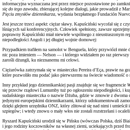
informacyjna wyznaczana jest przez miejsce pozostawione po zamknięc
się do tego zawodu
, zbierającej kolejne dialogi, jakie prowadził z
Pięciu zmysłów dziennikarza
, wydania bezpłatnego Fundación Nuevo 
Jest jeszcze trzeci aspekt: ciężar sławy. Kapuściński wycofał się z
lśniących sal konferencyjnych. Człowiek spełniony, zawsze uprzej
poprawny Kapuściński miał niewiele wspólnego z nieustraszonym repor
niepodległości Angoli i jej długiej wojnie domowej:
Przypadkiem trafiłem na samolot w Benguela, który przywiózł mnie 
nic poza imieniem — Nelson — i którego widziałem po raz pierwszy w
zarośli dżungli, ku nieznanemu mi celowi.
Ciężarówka zatrzymała się w miasteczku Pereira d’Eça, prawie na g
które pozwoliło mu podać jako pierwszemu na świecie wiadomość o 
Inny przykład jego dziennikarskiej pasji znajduje się we fragmencie
W
się przeciw rządowi Lumumby tuż po ogłoszeniu niepodległości, i kup
sudańskiego miasteczka o nazwie Dżuba, gdzie w zmowie z dwoma czesk
jedynymi europejskimi dziennikarzami, którzy udokumentowali zamo
dzięki glejtem urzędnika ONZ, który zlitował się nad nimi i umieścił 
szpiegów; i wtedy znowu o mały włos nie zostali rozstrzelani i ocaleli
Ryszard Kapuściński urodził się w Pińsku (wówczas Polska, dziś Bia
i jego rodziny koczowników na własnej ziemi, uciekających przed fro