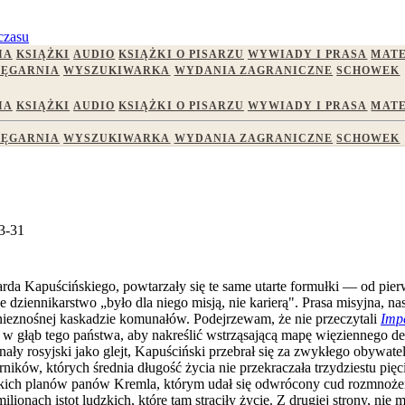
czasu
IA
KSIĄŻKI
AUDIO
KSIĄŻKI O PISARZU
WYWIADY I PRASA
MATE
IĘGARNIA
WYSZUKIWARKA
WYDANIA ZAGRANICZNE
SCHOWEK
IA
KSIĄŻKI
AUDIO
KSIĄŻKI O PISARZU
WYWIADY I PRASA
MATE
IĘGARNIA
WYSZUKIWARKA
WYDANIA ZAGRANICZNE
SCHOWEK
3-31
da Kapuścińskiego, powtarzały się te same utarte formułki — od pier
że dziennikarstwo „było dla niego misją, nie karierą". Prasa misyjna,
 nieznośnej kaskadzie komunałów. Podejrzewam, że nie przeczytali
Imp
 w głąb tego państwa, aby nakreślić wstrząsającą mapę więziennego de
ały rosyjski jako glejt, Kapuściński przebrał się za zwykłego obywa
w, których średnia długość życia nie przekraczała trzydziestu pięc
aońskich planów panów Kremla, którym udał się odwrócony cud rozmn
nach istot ludzkich, które tam straciły życie. Z drugiej strony, nie m