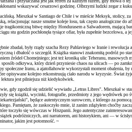
tarzana i przytaczana jest jak refren za każdym razem, gdy mowa o tej 
 ukłonami wskazywać cesarzowi godzinę. Olbrzymi ludzki zegar z kuku
acińską. Mieszkał w Santiago de Chile i w mieście Meksyk, stolicy, za
ką, relacjonując nasze smutne koleje losu, tak często analogiczne do 
je tragikomiczną bitwę między Hondurasem a Salwadorem, mającą bardz
ciągu stu godzin pochłonęła tysiące ofiar, była zupełnie bezcelowa, a 
ie zbadał, były rządy szacha Rezy Pahlaviego w Iranie i rewolucja aj
oryczną i dbałość o szczegół. Książka stanowi znakomitą podróż po sta
aniem źródeł Chomejniego; jest też kroniką ulic Teheranu, masowych 
n sposób odkrywa, który dzień przyniesie chaos na ulicach — po zamkn
grupy społeczne Iranu, a ajatollahowie wykorzystali moment obalenia, by
tóre opisywane kolejno rekonstruują ciało narodu w kryzysie. Świat ż
lektura jest pilniejsza niż kiedykolwiek.
 gdy zgodził się udzielić wywiadu „Letras Libres". Mieszkał w stare
yły się książki, wycinki, fotografie, przedmioty z jego wędrówek po 
niekartezjański", będące autentycznym surowcem, z którego za pomoc
iego. Pamiętam, że zaskoczyło mnie, iż zanim zdążyłem choćby zacz
 które toczyło się wówczas w Hiszpanii. Jego autentyczne zaintereso
iążek podróżniczych, ani narratorem, ani historykiem, ani — w ścisł
inator, jakim jest potomność. ~