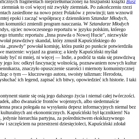
raficznych fragmentach nieprzetłumaczonej na hiszpański książki
Busz
że ziemniak to coś więcej niż zwykły ziemniak. Po zakończeniu rzezi
centach zasiedlone na nowo przez Polaków z prowincji; tam wznowił
amtej epoki i zacząć współpracę z dziennikiem
Sztandar Młodych
,
nim komuniści zmienili program nauczania. W
Sztandarze Młodych
dys, ojciec nowoczesnego reportażu w języku polskim, którego
iego triumfu: reportażu „Inna prawda o Nowej Hucie", niezwykle
Wywołał prawdziwy skandal, który zmusił Kapuścińskiego do
ia „prawdy" powołał komisję, która punkt po punkcie potwierdziła
we marzenie: wyjazd za granicę; a kiedy Kapuściński myślał
ały być ni mniej, ni więcej — Indie, a podróż ta stała się prawdziwą
ły jego los: odkrył fascynację wolnością, poznawaniem nowych kultur
ennikarza, znaczyło opuszczenie szarości i miernoty komunistycznej
edząc o tym — kluczowego autora, swoisty talizman: Herodota,
łuchać ich legend, zapisać ich bitwy, opowiedzieć ich historie. I taki
tynent stanie się osią jego dalszego życia i niemal całej twórczości.
ładek, albo dwanaście frontów wojennych, albo siedemnaście
enna praca polegała na wysyłaniu depesz informacyjnych niemal bez
, kulturalnych ani ekonomicznych. Kapuściński był łącznikiem! Na
, jedynie hierarchia partyjna, za pośrednictwem ekskluzywnego
 i szczęściem na przestrzeni dziesięcioleci, Kapuściński zdołał