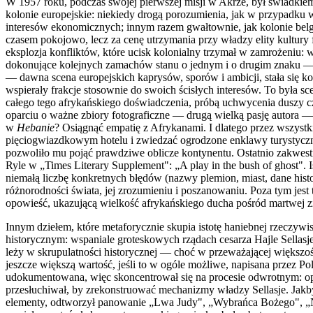
W 1957 roku, podczas swojej pierwszej misji w Akrze, był świadki
kolonie europejskie: niekiedy drogą porozumienia, jak w przypadku 
interesów ekonomicznych; innym razem gwałtownie, jak kolonie belgi
czasem pokojowo, lecz za cenę utrzymania przy władzy elity kultur
eksplozja konfliktów, które ucisk kolonialny trzymał w zamrożeniu: 
dokonujące kolejnych zamachów stanu o jednym i o drugim znaku — 
— dawna scena europejskich kaprysów, sporów i ambicji, stała się 
wspierały frakcje stosownie do swoich ścisłych interesów. To była 
całego tego afrykańskiego doświadczenia, próbą uchwycenia duszy 
oparciu o ważne zbiory fotograficzne — drugą wielką pasję autora — 
w
Hebanie
? Osiągnąć empatię z Afrykanami. I dlatego przez wszystkie
pięciogwiazdkowym hotelu i zwiedzać ogrodzone enklawy turystyczne lu
pozwoliło mu pojąć prawdziwe oblicze kontynentu. Ostatnio zakwes
Ryle w „Times Literary Supplement": „A play in the bush of ghost". I
niemałą liczbę konkretnych błędów (nazwy plemion, miast, dane hi
różnorodności świata, jej zrozumieniu i poszanowaniu. Poza tym jest
opowieść, ukazującą wielkość afrykańskiego ducha pośród martwej zi
Innym dziełem, które metaforycznie skupia istotę haniebnej rzeczywis
historycznym: wspaniale groteskowych rządach cesarza Hajle Sellasj
leży w skrupulatności historycznej — choć w przeważającej większoś
jeszcze większą wartość, jeśli to w ogóle możliwe, napisana przez Po
udokumentowana, więc skoncentrował się na procesie odwrotnym: op
przesłuchiwał, by zrekonstruować mechanizmy władzy Sellasje. Jakby
elementy, odtworzył panowanie „Lwa Judy", „Wybrańca Bożego", „Naj