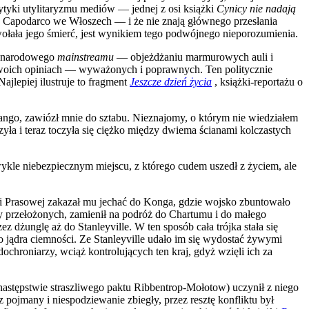
rytyki utylitaryzmu mediów — jednej z osi książki
Cynicy nie nadają
 w Capodarco we Włoszech — i że nie znają głównego przesłania
ołała jego śmierć, jest wynikiem tego podwójnego nieporozumienia.
dzynarodowego
mainstreamu
— objeżdżaniu marmurowych auli i
swoich opiniach — wyważonych i poprawnych. Ten politycznie
ajlepiej ilustruje to fragment
Jeszcze dzień życia
, książki-reportażu o
ango, zawiózł mnie do sztabu. Nieznajomy, o którym nie wiedziałem
yła i teraz toczyła się ciężko między dwiema ścianami kolczastych
kle niebezpiecznym miejscu, z którego cudem uszedł z życiem, ale
cji Prasowej zakazał mu jechać do Konga, gdzie wojsko zbuntowało
dzy przełożonych, zamienił na podróż do Chartumu i do małego
 dżunglę aż do Stanleyville. W ten sposób cała trójka stała się
jądra ciemności. Ze Stanleyville udało im się wydostać żywymi
dochroniarzy, wciąż kontrolujących ten kraj, gdyż wzięli ich za
następstwie straszliwego paktu Ribbentrop-Mołotow) uczynił z niego
pojmany i niespodziewanie zbiegły, przez resztę konfliktu był