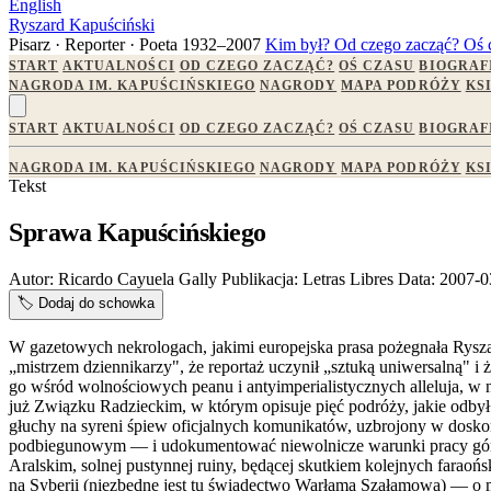
English
Ryszard Kapuściński
Pisarz · Reporter · Poeta
1932–2007
Kim był?
Od czego zacząć?
Oś 
START
AKTUALNOŚCI
OD CZEGO ZACZĄĆ?
OŚ CZASU
BIOGRAF
NAGRODA IM. KAPUŚCIŃSKIEGO
NAGRODY
MAPA PODRÓŻY
KS
START
AKTUALNOŚCI
OD CZEGO ZACZĄĆ?
OŚ CZASU
BIOGRAF
NAGRODA IM. KAPUŚCIŃSKIEGO
NAGRODY
MAPA PODRÓŻY
KS
Tekst
Sprawa Kapuścińskiego
Autor:
Ricardo Cayuela Gally
Publikacja:
Letras Libres
Data:
2007-0
🏷️
Dodaj do schowka
W gazetowych nekrologach, jakimi europejska prasa pożegnała Ryszar
„mistrzem dziennikarzy", że reportaż uczynił „sztuką uniwersalną" i 
go wśród wolnościowych peanu i antyimperialistycznych alleluja, w
już Związku Radzieckim, w którym opisuje pięć podróży, jakie odbył
głuchy na syreni śpiew oficjalnych komunikatów, uzbrojony w doskon
podbiegunowym — i udokumentować niewolnicze warunki pracy górnikó
Aralskim, solnej pustynnej ruiny, będącej skutkiem kolejnych far
na Syberii (niezbędne jest tu świadectwo Warłama Szałamowa) — o milio