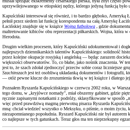
musiał sprzątać ekskrementy cesarskiego pieska, była zbyt często pow
uprzywilejowanego w etiopskiej nędzy, którego jedyną funkcją było
Kapuściński interesował się również, i to bardzo głęboko, Ameryką Ł
pełnił przez siedem lat funkcję korespondenta na całą Amerykę Łacińs
Łacińskiej znajduje się w książce
Wojna futbolowa
, gdzie dokumentu
maltretowanie kibiców obu reprezentacji piłkarskich. Wojna, która w 
Herodota.
Drugim wielkim procesem, który Kapuściński udokumentował i dogłębn
najlepszych dziennikarskich talentów Kapuścińskiego: solidność hist
przez kolejne okupacje rosyjską i angielską — będąc zarazem dociek
większości obserwatorów. To, co błahe, jako nośnik znaczenia. W te
jest to, że szach zdołał zjednoczyć przeciw sobie coraz liczniejsze 
Szachinszach
jest też osobliwą układanką dokumentów i fotografii, k
— otóż pewne klucze do zrozumienia tkwią w tej książce i dlatego jej 
Poznałem Ryszarda Kapuścińskiego w czerwcu 2002 roku, w Warszawie,
tego domu, w „kryjówce nomady", miał obszerny gabinet, gdzie piętrz
ręcznie zapisanymi notatkami z podróży, sklasyfikowane w sposób „
więc przed prawdziwą magmą pierwotną pisarza Ryszarda Kapuścińsk
mną: chciał wiedzieć wszystko o Meksyku, o piśmie, o moim życiu,
niezapomnianego popołudnia. Ryszard Kapuściński nie był autorem ks
co najlepsze w tych gatunkach. Teraz głos ma ten nieprzekupny egzam