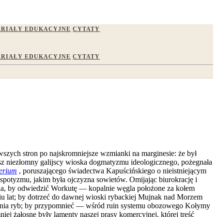
RIAŁY EDUKACYJNE
CYTATY
RIAŁY EDUKACYJNE
CYTATY
wszych stron po najskromniejsze wzmianki na marginesie: że był
 nasz niezłomny galijscy wioska dogmatyzmu ideologicznego, pożegnała
erium
, poruszającego świadectwa Kapuścińskiego o nieistniejącym
spotyzmu, jakim była ojczyzna sowietów. Omijając biurokrację i
tela, by odwiedzić Workutę — kopalnie węgla położone za kołem
iu lat; by dotrzeć do dawnej wioski rybackiej Mujnak nad Morzem
ożenia ryb; by przypomnieć — wśród ruin systemu obozowego Kołymy
niej żałosne były lamenty naszej prasy komercyjnej, której treść