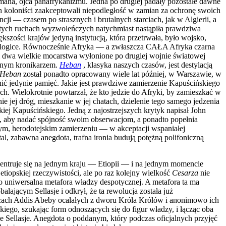
ha, ojca panafrykanizmu. Jedna po drugiej padały pozostałe dawne
h koloniści zaakceptowali niepodległość w zamian za ochronę swoich
 — czasem po strasznych i brutalnych starciach, jak w Algierii, a
o tych ruchach wyzwoleńczych natychmiast nastąpiła prawdziwa
kszości krajów jedyną instytucją, która przetrwała, było wojsko,
ej logice. Równocześnie Afryka — a zwłaszcza CAŁA Afryka czarna
m dwa wielkie mocarstwa wyłonione po drugiej wojnie światowej
ionym kronikarzem.
Heban
, klasyka naszych czasów, jest destylacją
Heban
został ponadto opracowany wiele lat później, w Warszawie, w
ynić jedynie pamięć. Jakie jest prawdziwe zamierzenie Kapuścińskiego
ich. Wielokrotnie powtarzał, że kto jedzie do Afryki, by zamieszkać w
e jej dróg, mieszkanie w jej chatach, dzielenie tego samego jedzenia
kiej Kapuścińskiego. Jedną z najostrzejszych krytyk napisał John
cza, aby nadać spójność swoim obserwacjom, a ponadto popełnia
m, herodotejskim zamierzeniu — w akceptacji wspaniałej
al, zabawna anegdota, trafna ironia budują potężną polifoniczną
ntruje się na jednym kraju — Etiopii — i na jednym momencie
iopskiej rzeczywistości, ale po raz kolejny wielkość
Cesarza
nie
ko uniwersalna metafora władzy despotycznej. A metafora ta ma
lającym Sellasje i odkrył, że ta rewolucja została już
licach Addis Abeby ocalałych z dworu Króla Królów i anonimowo ich
iego, szukając form odnoszących się do figur władzy, i łącząc oba
Sellasje. Anegdota o poddanym, który podczas oficjalnych przyjęć