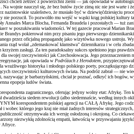
aziści chcieli zetrzeć z powierzchni ziemi — jak opowiadał w autobiog
. Na wojnie nauczył się, że bez butów życie zimą nic nie jest warte i 
ez nazistowskie szaleństwo, że musiało być w dziewięćdziesięciu pro
 nie porzucił. To pozwoliło mu wejść w wąski krąg polskiej kultury t
oły Annales Marca Blocha, Fernanda Braudela i pozostałych — tuż za
iант w poszukiwaniu wiadomości. W tej gazecie pracował Marian Bran
ie Brandys pokierował nim przy pisaniu jego pierwszego dziennikarsk
yślanego przez oficjalną propagandę jako wizytówka nowego ustroju. 
zania rząd wolał „zdemaskować kłamstwa" dziennikarza i w celu zbadan
m krzyżem zasługi. Za ten paradoksalny sukces spełniono jego prawdzi
 dla swojej rzeczywistości jak Czechosłowacja. Jego przeznaczeniem mi
peregrynacje, jak opowiada w
Podróżach z Herodotem
, przypieczętowa
 wrażliwego historyka i młodego polskiego poety, początkującego dzi
jących rzeczywistości kulturowych świata. Na podróż zabrał — nie wi
, nazywając je barbarzyńskimi, chciał je poznać, odkryć ich bogów, wys
ienna epopeja ludów świata.
respondenta zagranicznego, oferując jedyny wolny etat: Afrykę. Ten kon
ł dwadzieścia siedem rewolucji (albo siedemnaście, według innych ok
EDYNYM korespondentem polskiej agencji na CAŁĄ Afrykę. Jego codzi
 i wobec którego jego kraj nie miał żadnych interesów strategicznych
a publiczność otrzymywała ich wersję osłodzoną i okrojoną. Co ciekawe
arzony niezwykłą zdolnością empatii, łatwością w przyswajaniu języków
 Afryce.