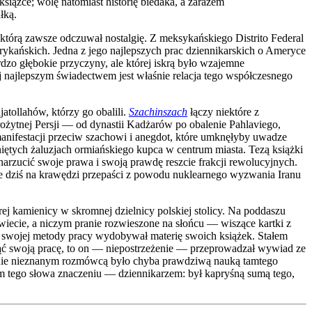
książce; wolę natomiast historię biedaka, a zarazem
łką.
 którą zawsze odczuwał nostalgię. Z meksykańskiego Distrito Federal
afrykańskich. Jedna z jego najlepszych prac dziennikarskich o Ameryce
o głębokie przyczyny, ale której iskrą było wzajemne
jej najlepszym świadectwem jest właśnie relacja tego współczesnego
atollahów, którzy go obalili.
Szachinszach
łączy niektóre z
rożytnej Persji — od dynastii Kadżarów po obalenie Pahlaviego,
manifestacji przeciw szachowi i anegdot, które umknęłyby uwadze
iętych żaluzjach ormiańskiego kupca w centrum miasta. Tezą książki
 narzucić swoje prawa i swoją prawdę reszcie frakcji rewolucyjnych.
yje dziś na krawędzi przepaści z powodu nuklearnego wyzwania Iranu
j kamienicy w skromnej dzielnicy polskiej stolicy. Na poddaszu
świecie, a niczym pranie rozwieszone na słońcu — wiszące kartki z
ą swojej metody pracy wydobywał materię swoich książek. Stałem
ąć swoją pracę, to on — niepostrzeżenie — przeprowadzał wywiad ze
wanie nieznanym rozmówcą było chyba prawdziwą nauką tamtego
ym tego słowa znaczeniu — dziennikarzem: był kapryśną sumą tego,