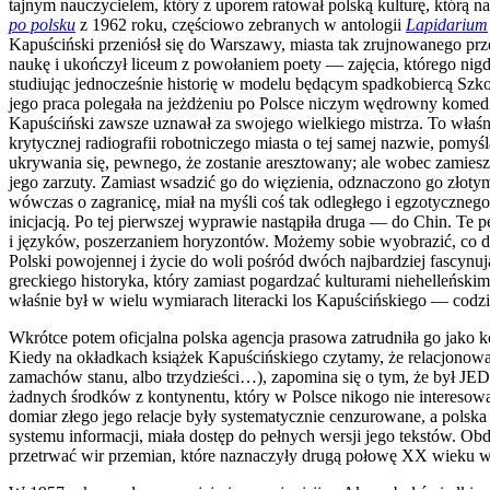
tajnym nauczycielem, który z uporem ratował polską kulturę, którą n
po polsku
z 1962 roku, częściowo zebranych w antologii
Lapidarium
Kapuściński przeniósł się do Warszawy, miasta tak zrujnowanego prz
naukę i ukończył liceum z powołaniem poety — zajęcia, którego nigdy
studiując jednocześnie historię w modelu będącym spadkobiercą Szk
jego praca polegała na jeżdżeniu po Polsce niczym wędrowny komed
Kapuściński zawsze uznawał za swojego wielkiego mistrza. To właśn
krytycznej radiografii robotniczego miasta o tej samej nazwie, pom
ukrywania się, pewnego, że zostanie aresztowany; ale wobec zamies
jego zarzuty. Zamiast wsadzić go do więzienia, odznaczono go złoty
wówczas o zagranicę, miał na myśli coś tak odległego i egzotycznego
inicjacją. Po tej pierwszej wyprawie nastąpiła druga — do Chin. Te 
i języków, poszerzaniem horyzontów. Możemy sobie wyobrazić, co dla
Polski powojennej i życie do woli pośród dwóch najbardziej fascynu
greckiego historyka, który zamiast pogardzać kulturami niehelleńskimi
właśnie był w wielu wymiarach literacki los Kapuścińskiego — codz
Wkrótce potem oficjalna polska agencja prasowa zatrudniła go jako ko
Kiedy na okładkach książek Kapuścińskiego czytamy, że relacjonowa
zamachów stanu, albo trzydzieści…), zapomina się o tym, że był J
żadnych środków z kontynentu, który w Polsce nikogo nie interesował
domiar złego jego relacje były systematycznie cenzurowane, a polsk
systemu informacji, miała dostęp do pełnych wersji jego tekstów. Obd
przetrwać wir przemian, które naznaczyły drugą połowę XX wieku w