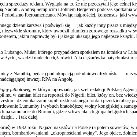
iu sprzedaży reklam. Wygląda na to, że nie przeczytali jego celnej k
 Marią Nadotti, Andreą Semplicim i Johnem Bergerem podczas spotkania
Periodismo Iberoamericano. Mówiąc najprościej, konsensus, jaki wyw
 czynnego dziennikarstwa i poświęcił się — jak każdy inny pisarz z mię
my, niezwykle skromny, który uwodził triumfem zdrowego rozsądku w 
terem, jakim naprawdę był i jakiego ukazują jego najlepsze książki. N
do Lubango. Mulat, którego przypadkiem spotkałem na lotnisku w Lub
 życiu, wsadził mnie do ciężarówki. A ta ciężarówka natychmiast rusz
ranicy z Namibią, będącą pod okupacją południowoafrykańską — niezwy
nadciągającej inwazji RPA na Angolę.
ojny futbolowej
, w którym opowiada, jak szef redakcji Polskiej Agen
ił mu w zamian bilet na reportaż do Nigerii; bilet, który on, bez wie
imi dziennikarzami kupił rozklekotanego forda i przedzierał się przez
rdowanie Lumumby i wybuch bratobójczej wojny kongijskiej z samego 
ich na samolocie do Burundi, gdzie schwytała ich grupa belgijskich spa
 dzięki… i tak dalej.
łoruś) w 1932 roku. Najazd nazistów na Polskę (a potem sowietów, w 
ntem, bombardowaniami, „okropnościami wojny". Jego ojciec, żołnierz 