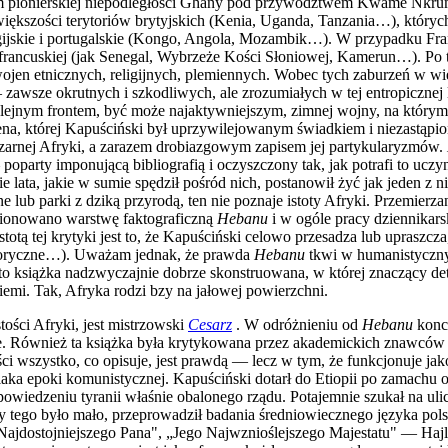
em pionierskiej niepodległości Ghany pod przywództwem Kwame Nkruma
większości terytoriów brytyjskich (Kenia, Uganda, Tanzania…), któryc
jskie i portugalskie (Kongo, Angola, Mozambik…). W przypadku Francji
y francuskiej (jak Senegal, Wybrzeże Kości Słoniowej, Kamerun…). P
wojen etnicznych, religijnych, plemiennych. Wobec tych zaburzeń w wię
zawsze okrutnych i szkodliwych, ale zrozumiałych w tej entropiczn
kolejnym frontem, być może najaktywniejszym, zimnej wojny, na który
scena, której Kapuściński był uprzywilejowanym świadkiem i niezastąp
czarnej Afryki, a zarazem drobiazgowym zapisem jej partykularyzmów.
poparty imponującą bibliografią i oczyszczony tak, jak potrafi to ucz
 lata, jakie w sumie spędził pośród nich, postanowił żyć jak jeden z n
b parki z dziką przyrodą, ten nie poznaje istoty Afryki. Przemierzani
tionowano warstwę faktograficzną
Hebanu
i w ogóle pracy dziennikars
stotą tej krytyki jest to, że Kapuściński celowo przesadza lub uprasz
storyczne…). Uważam jednak, że prawda
Hebanu
tkwi w humanistyczny
 to książka nadzwyczajnie dobrze skonstruowana, w której znaczący det
emi. Tak, Afryka rodzi bzy na jałowej powierzchni.
tości Afryki, jest mistrzowski
Cesarz
. W odróżnieniu od
Hebanu
konce
e. Również ta książka była krytykowana przez akademickich znawców et
ci wszystko, co opisuje, jest prawdą — lecz w tym, że funkcjonuje ja
laka epoki komunistycznej. Kapuściński dotarł do Etiopii po zamachu oba
owiedzeniu tyranii właśnie obalonego rządu. Potajemnie szukał na u
 tego było mało, przeprowadził badania średniowiecznego języka polsk
dostojniejszego Pana", „Jego Najwznioślejszego Majestatu" — Hajle 