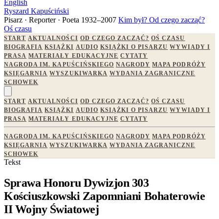
English
Ryszard Kapuściński
Pisarz · Reporter · Poeta
1932–2007
Kim był?
Od czego zacząć?
Oś czasu
START
AKTUALNOŚCI
OD CZEGO ZACZĄĆ?
OŚ CZASU
BIOGRAFIA
KSIĄŻKI
AUDIO
KSIĄŻKI O PISARZU
WYWIADY I
PRASA
MATERIAŁY EDUKACYJNE
CYTATY
NAGRODA IM. KAPUŚCIŃSKIEGO
NAGRODY
MAPA PODRÓŻY
KSIĘGARNIA
WYSZUKIWARKA
WYDANIA ZAGRANICZNE
SCHOWEK
START
AKTUALNOŚCI
OD CZEGO ZACZĄĆ?
OŚ CZASU
BIOGRAFIA
KSIĄŻKI
AUDIO
KSIĄŻKI O PISARZU
WYWIADY I
PRASA
MATERIAŁY EDUKACYJNE
CYTATY
NAGRODA IM. KAPUŚCIŃSKIEGO
NAGRODY
MAPA PODRÓŻY
KSIĘGARNIA
WYSZUKIWARKA
WYDANIA ZAGRANICZNE
SCHOWEK
Tekst
Sprawa Honoru Dywizjon 303
Kościuszkowski Zapomniani Bohaterowie
II Wojny Światowej