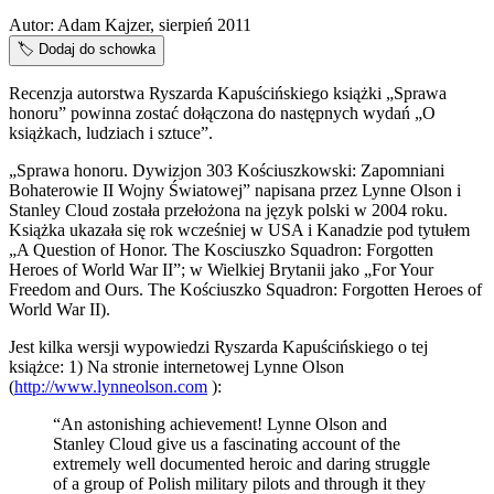
Autor:
Adam Kajzer, sierpień 2011
🏷️
Dodaj do schowka
Recenzja autorstwa Ryszarda Kapuścińskiego książki „Sprawa
honoru” powinna zostać dołączona do następnych wydań „O
książkach, ludziach i sztuce”.
„Sprawa honoru. Dywizjon 303 Kościuszkowski: Zapomniani
Bohaterowie II Wojny Światowej” napisana przez Lynne Olson i
Stanley Cloud została przełożona na język polski w 2004 roku.
Książka ukazała się rok wcześniej w USA i Kanadzie pod tytułem
„A Question of Honor. The Kosciuszko Squadron: Forgotten
Heroes of World War II”; w Wielkiej Brytanii jako „For Your
Freedom and Ours. The Kościuszko Squadron: Forgotten Heroes of
World War II).
Jest kilka wersji wypowiedzi Ryszarda Kapuścińskiego o tej
książce: 1) Na stronie internetowej Lynne Olson
(
http://www.lynneolson.com
):
“An astonishing achievement! Lynne Olson and
Stanley Cloud give us a fascinating account of the
extremely well documented heroic and daring struggle
of a group of Polish military pilots and through it they