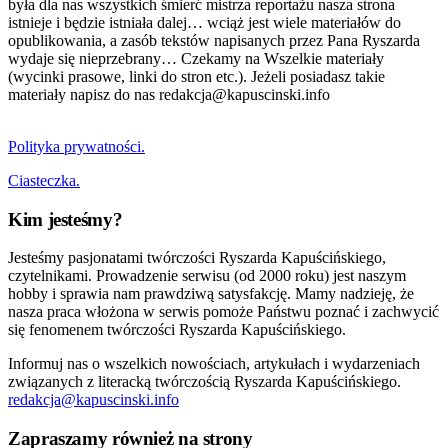
była dla nas wszystkich śmierć mistrza reportażu nasza strona
istnieje i będzie istniała dalej… wciąż jest wiele materiałów do
opublikowania, a zasób tekstów napisanych przez Pana Ryszarda
wydaje się nieprzebrany… Czekamy na Wszelkie materiały
(wycinki prasowe, linki do stron etc.). Jeżeli posiadasz takie
materiały napisz do nas redakcja@kapuscinski.info
Polityka prywatności.
Ciasteczka.
Kim jesteśmy?
Jesteśmy pasjonatami twórczości Ryszarda Kapuścińskiego,
czytelnikami. Prowadzenie serwisu (od 2000 roku) jest naszym
hobby i sprawia nam prawdziwą satysfakcję. Mamy nadzieję, że
nasza praca włożona w serwis pomoże Państwu poznać i zachwycić
się fenomenem twórczości Ryszarda Kapuścińskiego.
Informuj nas o wszelkich nowościach, artykułach i wydarzeniach
związanych z literacką twórczością Ryszarda Kapuścińskiego.
redakcja@kapuscinski.info
Zapraszamy również na strony