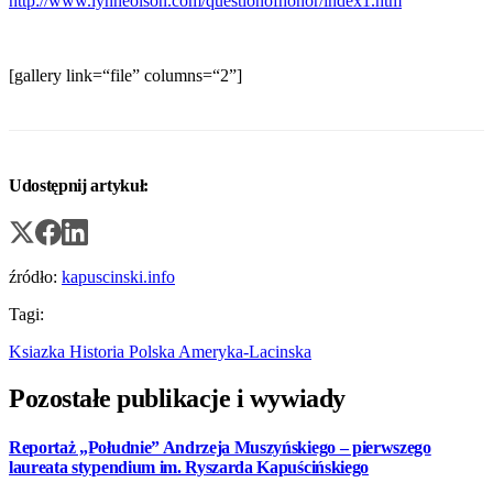
http://www.lynneolson.com/questionofhonor/index1.htm
[gallery link=“file” columns=“2”]
Udostępnij artykuł:
źródło:
kapuscinski.info
Tagi:
Ksiazka
Historia
Polska
Ameryka-Lacinska
Pozostałe publikacje i wywiady
Reportaż „Południe” Andrzeja Muszyńskiego – pierwszego
laureata stypendium im. Ryszarda Kapuścińskiego