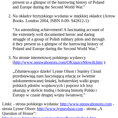
present us a glimpse of the harrowing history of Poland
and Europe during the Second World War.”
Na okładce brytyjskiego wydania w miękkiej okładce (Arrow
Books. London 2004, ISBN 0-09- 942812-1):
“An astonishing achievement! A fascinating account of
the extremely well documented heroic and daring
struggle of a group of Polish military pilots and through
it they present us a glimpse of the harrowing history of
Poland and Europe during the Second World War.”
Na stronie internetowej polskiego wydawcy
(
http://www.sprawahonoru.com/OKsiazceMowili.htm
):
„Zdumiewające dzieło! Lynne Olson i Stanley Cloud
przedstawiają nam fascynującą relację ze świetnie
udokumentowanej śmiałej, bohaterskiej walki grupy
polskich pilotów wojskowych i poprzez ich losy
ukazują w skrócie trudną i bolesną historię Polski i
Europy w czasie drugiej wojny światowej.”
Linki: - strona polskiego wydania:
http://www.sprawahonoru.com
-
strona Lynne Olson:
http://www.lynneolson.com
- strona „A
Question of Honor”: