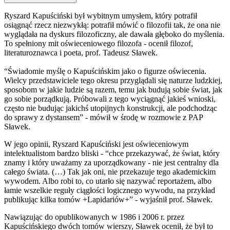
Ryszard Kapuściński był wybitnym umysłem, który potrafił
osiągnąć rzecz niezwykłą: potrafił mówić o filozofii tak, że ona nie
wyglądała na dyskurs filozoficzny, ale dawała głęboko do myślenia.
To spełniony mit oświeceniowego filozofa - ocenił filozof,
literaturoznawca i poeta, prof. Tadeusz Sławek.
“Świadomie myślę o Kapuścińskim jako o figurze oświecenia.
Wielcy przedstawiciele tego okresu przyglądali się naturze ludzkiej,
sposobom w jakie ludzie są razem, temu jak budują sobie świat, jak
go sobie porządkują. Próbowali z tego wyciągnąć jakieś wnioski,
często nie budując jakichś utopijnych konstrukcji, ale podchodząc
do sprawy z dystansem” - mówił w środę w rozmowie z PAP
Sławek.
W jego opinii, Ryszard Kapuściński jest oświeceniowym
intelektualistom bardzo bliski - “chce przekazywać, że świat, który
znamy i który uważamy za uporządkowany - nie jest centralny dla
całego świata. (…) Tak jak oni, nie przekazuje tego akademickim
wywodem. Albo robi to, co utarło się nazywać reportażem, albo
łamie wszelkie reguły ciągłości logicznego wywodu, na przykład
publikując kilka tomów +Lapidariów+” - wyjaśnił prof. Sławek.
Nawiązując do opublikowanych w 1986 i 2006 r. przez
Kapuścińskiego dwóch tomów wierszy, Sławek ocenił, że był to