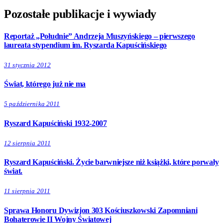
Pozostałe publikacje i wywiady
Reportaż „Południe” Andrzeja Muszyńskiego – pierwszego
laureata stypendium im. Ryszarda Kapuścińskiego
31 stycznia 2012
Świat, którego już nie ma
5 października 2011
Ryszard Kapuściński 1932-2007
12 sierpnia 2011
Ryszard Kapuściński. Życie barwniejsze niż książki, które porwały
świat.
11 sierpnia 2011
Sprawa Honoru Dywizjon 303 Kościuszkowski Zapomniani
Bohaterowie II Wojny Światowej