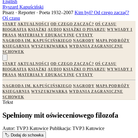
English
Ryszard Kapuściński
Pisarz · Reporter · Poeta
1932–2007
Kim był?
Od czego zacząć?
Oś czasu
START
AKTUALNOŚCI
OD CZEGO ZACZĄĆ?
OŚ CZASU
BIOGRAFIA
KSIĄŻKI
AUDIO
KSIĄŻKI O PISARZU
WYWIADY I
PRASA
MATERIAŁY EDUKACYJNE
CYTATY
NAGRODA IM. KAPUŚCIŃSKIEGO
NAGRODY
MAPA PODRÓŻY
KSIĘGARNIA
WYSZUKIWARKA
WYDANIA ZAGRANICZNE
SCHOWEK
START
AKTUALNOŚCI
OD CZEGO ZACZĄĆ?
OŚ CZASU
BIOGRAFIA
KSIĄŻKI
AUDIO
KSIĄŻKI O PISARZU
WYWIADY I
PRASA
MATERIAŁY EDUKACYJNE
CYTATY
NAGRODA IM. KAPUŚCIŃSKIEGO
NAGRODY
MAPA PODRÓŻY
KSIĘGARNIA
WYSZUKIWARKA
WYDANIA ZAGRANICZNE
SCHOWEK
Tekst
Spełniony mit oświeceniowego filozofa
Autor:
TVP3 Katowice
Publikacja:
TVP3 Katowice
🏷️
Dodaj do schowka