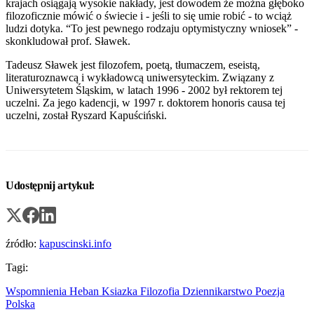
krajach osiągają wysokie nakłady, jest dowodem że można głęboko
filozoficznie mówić o świecie i - jeśli to się umie robić - to wciąż
ludzi dotyka. “To jest pewnego rodzaju optymistyczny wniosek” -
skonkludował prof. Sławek.
Tadeusz Sławek jest filozofem, poetą, tłumaczem, eseistą,
literaturoznawcą i wykładowcą uniwersyteckim. Związany z
Uniwersytetem Śląskim, w latach 1996 - 2002 był rektorem tej
uczelni. Za jego kadencji, w 1997 r. doktorem honoris causa tej
uczelni, został Ryszard Kapuściński.
Udostępnij artykuł:
źródło:
kapuscinski.info
Tagi:
Wspomnienia
Heban
Ksiazka
Filozofia
Dziennikarstwo
Poezja
Polska