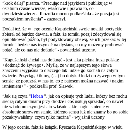
“krok dalej” pisarza. “Pracując nad językiem i publikując w
ostatnim czasie wiersze, właściwie uprawia to, co
dwudziestowieczna filozofia mocno podkreślała - że poezja jest
początkiem myślenia” - zaznaczył.
Dodał też, że w jego ocenie Kapuściński swoje notatki poetyckie
zbierał od bardzo dawna, a fakt, że tomiki poezji zdecydował się
opublikować późno, był podyktowany obawą, że ich przekaz w tej
formie “będzie nas trzymać na dystans, co my możemy próbować
pojąć, ale co nas nie dotknie” - powiedział uczony.
“Kapuściński chciał nas dotknąć - jest taka piękna fraza polska:
+dotknąć do żywego+. Myślę, że w najlepszym tego słowa
znaczeniu wyjaśnia to dlaczego tak ludzie go kochali na całym
świecie. Przyciągał tłumy, (…) bo dotykał ludzi do żywego w tym
sensie, że poruszał w nas to, co z patosem można nazwać +nagim
istnieniem+” - podkreślił prof. Sławek.
“Jak się czyta “
Heban
”, jak on opisuje tych ludzi, którzy bez ruchu
siedzą całymi dniami przy drodze i coś usiłują sprzedać, co nawet
nie wiadomo czym jest - to właśnie takie nagie istnienie w
absolutnie surowym stanie, którego sensu już nie znamy bo go sobie
pozakrywaliśmy, czym tylko można” - wyjaśnił uczony.
W jego ocenie, fakt że książki Ryszarda Kapuścińskiego w wielu