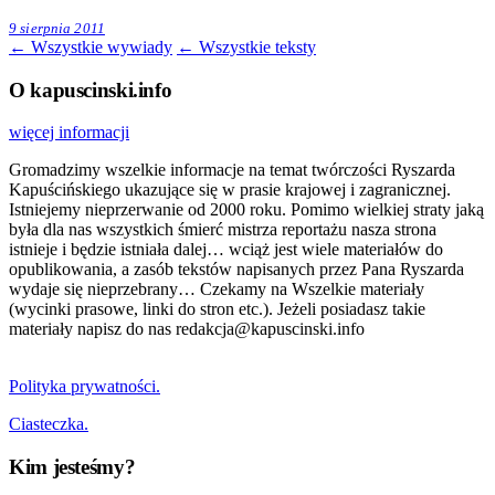
9 sierpnia 2011
← Wszystkie wywiady
← Wszystkie teksty
O kapuscinski.info
więcej informacji
Gromadzimy wszelkie informacje na temat twórczości Ryszarda
Kapuścińskiego ukazujące się w prasie krajowej i zagranicznej.
Istniejemy nieprzerwanie od 2000 roku. Pomimo wielkiej straty jaką
była dla nas wszystkich śmierć mistrza reportażu nasza strona
istnieje i będzie istniała dalej… wciąż jest wiele materiałów do
opublikowania, a zasób tekstów napisanych przez Pana Ryszarda
wydaje się nieprzebrany… Czekamy na Wszelkie materiały
(wycinki prasowe, linki do stron etc.). Jeżeli posiadasz takie
materiały napisz do nas redakcja@kapuscinski.info
Polityka prywatności.
Ciasteczka.
Kim jesteśmy?