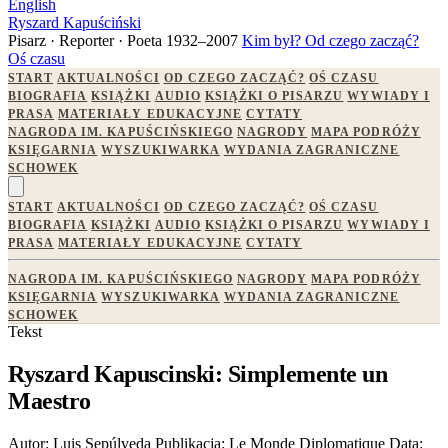
English
Ryszard Kapuściński
Pisarz · Reporter · Poeta
1932–2007
Kim był?
Od czego zacząć?
Oś czasu
START
AKTUALNOŚCI
OD CZEGO ZACZĄĆ?
OŚ CZASU
BIOGRAFIA
KSIĄŻKI
AUDIO
KSIĄŻKI O PISARZU
WYWIADY I
PRASA
MATERIAŁY EDUKACYJNE
CYTATY
NAGRODA IM. KAPUŚCIŃSKIEGO
NAGRODY
MAPA PODRÓŻY
KSIĘGARNIA
WYSZUKIWARKA
WYDANIA ZAGRANICZNE
SCHOWEK
START
AKTUALNOŚCI
OD CZEGO ZACZĄĆ?
OŚ CZASU
BIOGRAFIA
KSIĄŻKI
AUDIO
KSIĄŻKI O PISARZU
WYWIADY I
PRASA
MATERIAŁY EDUKACYJNE
CYTATY
NAGRODA IM. KAPUŚCIŃSKIEGO
NAGRODY
MAPA PODRÓŻY
KSIĘGARNIA
WYSZUKIWARKA
WYDANIA ZAGRANICZNE
SCHOWEK
Tekst
Ryszard Kapuscinski: Simplemente un
Maestro
Autor:
Luis Sepúlveda
Publikacja:
Le Monde Diplomatique
Data: