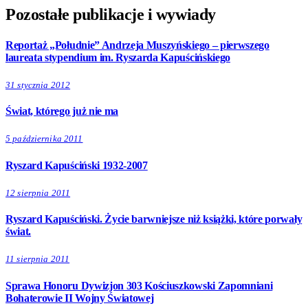
Pozostałe publikacje i wywiady
Reportaż „Południe” Andrzeja Muszyńskiego – pierwszego
laureata stypendium im. Ryszarda Kapuścińskiego
31 stycznia 2012
Świat, którego już nie ma
5 października 2011
Ryszard Kapuściński 1932-2007
12 sierpnia 2011
Ryszard Kapuściński. Życie barwniejsze niż książki, które porwały
świat.
11 sierpnia 2011
Sprawa Honoru Dywizjon 303 Kościuszkowski Zapomniani
Bohaterowie II Wojny Światowej