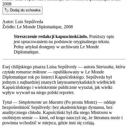
2008
🏷️
Dodaj do schowka
Autor: Luis Sepúlveda
Źródło: Le Monde Diplomatique, 2008
Streszczenie redakcji kapuscinski.info.
Poniższy opis
jest opracowaniem na podstawie oryginalnego tekstu.
Pełny artykuł dostępny w archiwum Le Monde
Diplomatique.
Esej chilijskiego pisarza Luisa Sepúlvedy — autora
Staruszka, która
czytała romanse miłosne
— opublikowany w Le Monde
Diplomatique rok po śmierci Kapuścińskiego. Sepúlveda był
jednym z najbardziej znanych latynoamerykańskich wielbicieli
Kapuścińskiego i wielokrotnie publicznie wyrażał, jak wielki
wpływ wywarł na niego polski reporter.
Tytuł —
Simplemente un Maestro
(Po prostu Mistrz) — oddaje
bezpośredniość Sepúlvedy: bez akademickiego dystansu, bez
analitycznego chłodu. Kapuściński był dla niego Mistrzem w
osobistym sensie — kimś, od kogo nauczył się, że literatura może i
powinna wchodzić w miejsca, gdzie inni się cofają.