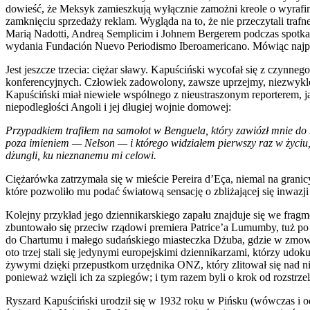
dowieść, że Meksyk zamieszkują wyłącznie zamożni kreole o wyrafin
zamknięciu sprzedaży reklam. Wygląda na to, że nie przeczytali trafn
Marią Nadotti, Andreą Semplicim i Johnem Bergerem podczas spotkan
wydania Fundación Nuevo Periodismo Iberoamericano. Mówiąc najprośc
Jest jeszcze trzecia: ciężar sławy. Kapuściński wycofał się z czynn
konferencyjnych. Człowiek zadowolony, zawsze uprzejmy, niezwykl
Kapuściński miał niewiele wspólnego z nieustraszonym reporterem, jak
niepodległości Angoli i jej długiej wojnie domowej:
Przypadkiem trafiłem na samolot w Benguela, który zawiózł mnie do 
poza imieniem — Nelson — i którego widziałem pierwszy raz w życiu, 
dżungli, ku nieznanemu mi celowi.
Ciężarówka zatrzymała się w mieście Pereira d’Eça, niemal na grani
które pozwoliło mu podać światową sensację o zbliżającej się inwazj
Kolejny przykład jego dziennikarskiego zapału znajduje się we frag
zbuntowało się przeciw rządowi premiera Patrice’a Lumumby, tuż po og
do Chartumu i małego sudańskiego miasteczka Dżuba, gdzie w zmow
oto trzej stali się jedynymi europejskimi dziennikarzami, którzy ud
żywymi dzięki przepustkom urzędnika ONZ, który zlitował się nad nimi
ponieważ wzięli ich za szpiegów; i tym razem byli o krok od rozstrzela
Ryszard Kapuściński urodził się w 1932 roku w Pińsku (wówczas i od