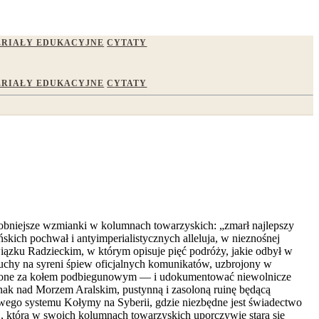
RIAŁY EDUKACYJNE
CYTATY
RIAŁY EDUKACYJNE
CYTATY
robniejsze wzmianki w kolumnach towarzyskich: „zmarł najlepszy
kich pochwał i antyimperialistycznych alleluja, w nieznośnej
iązku Radzieckim, w którym opisuje pięć podróży, jakie odbył w
głuchy na syreni śpiew oficjalnych komunikatów, uzbrojony w
ołożone za kołem podbiegunowym — i udokumentować niewolnicze
jnak nad Morzem Aralskim, pustynną i zasoloną ruinę będącą
wego systemu Kołymy na Syberii, gdzie niezbędne jest świadectwo
ej, która w swoich kolumnach towarzyskich uporczywie stara się