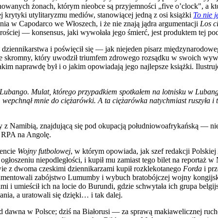
owanych żonach, którym nieobce są przyjemności „five o’clock", a kt
ej krytyki utylitaryzmu mediów, stanowiącej jedną z osi książki
To nie 
ia w Capodarco we Włoszech, i że nie znają jądra argumentacji
Los c
iej — konsensus, jaki wywołała jego śmierć, jest produktem tej podwó
ego dziennikarstwa i poświęcił się — jak niejeden pisarz międzynarodow
e skromny, który uwodził triumfem zdrowego rozsądku w swoich wyw
im naprawdę był i o jakim opowiadają jego najlepsze książki. Ilustruj
Lubango. Mulat, którego przypadkiem spotkałem na lotnisku w Lubango
wepchnął mnie do ciężarówki. A ta ciężarówka natychmiast ruszyła i t
cy z Namibią, znajdującą się pod okupacją południowoafrykańską — ni
i RPA na Angolę.
mencie
Wojny futbolowej
, w którym opowiada, jak szef redakcji Polskie
łoszeniu niepodległości, i kupił mu zamiast tego bilet na reportaż w 
ie z dwoma czeskimi dziennikarzami kupił rozklekotanego
Forda
i pr
okumentowali zabójstwo Lumumby i wybuch bratobójczej wojny kongijski
 i umieścił ich na locie do Burundi, gdzie schwytała ich grupa belgijs
nia, a uratowali się dzięki… i tak dalej.
 dawna w Polsce; dziś na Białorusi — za sprawą makiawelicznej rucho