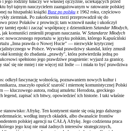
 i jego rodziny tułaczy we własnej ojczyźnie, uciekających przed
fliktu był tajnym nauczycielem zaangażowanym w ratowanie polskiej
onej na hiszpański książki
Busz po polsku
z 1962 roku, częściowo
 zwykły ziemniak. Po zakończeniu rzezi przeprowadził się do
nowo przez Polaków z prowincji; tam wznowił naukę i ukończył
ury tamtej epoki i zacząć współpracę z dziennikiem
Sztandar Młodych
,
, jak komuniści zmienili program nauczania. W
Sztandarze Młodych
iec nowoczesnego reportażu w języku polskim, którego Kapuściński
portażu „Inna prawda o Nowej Hucie" — niezwykle krytycznej
socjalistycznego w Polsce. Wywołał prawdziwy skandal, który zmusił
łał komisję do zbadania „prawdy", która potwierdziła jedną po
ukcesowi spełniono jego prawdziwe pragnienie: wyjazd za granicę.
stać się nie mniej i nie więcej niż Indie — i miała to być prawdziwa
los: odkrył fascynację wolnością, poznawaniem nowych kultur i
nikarza, znaczyło opuścić szarość i miernotę komunistycznej Polski
ym — kluczowego autora, rodzaj amuletu: Herodota, greckiego
 legend, zapisać ich bitwy, opowiedzieć ich historie. I taki właśnie
stanowisko: Afrykę. Ten kontynent stanie się osią jego dalszego
siedemnaście, według innych okładek, albo dwanaście frontów
ondentem polskiej agencji na CAŁĄ Afrykę. Jego codzienna praca
tórego jego kraj nie miał żadnych interesów strategicznych,