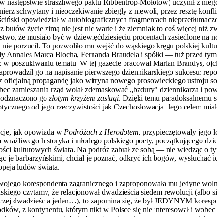
w następstwie straszliwego paktu Ribbentrop-Mołotow) uczynił z niego
ierz schwytany i nieoczekiwanie zbiegły z niewoli, przez resztę kon
puściński opowiedział w autobiograficznych fragmentach nieprzetłumacz
ez butów życie zimą nie jest nic warte i że ziemniak to coś więcej niż
ństwo, że musiało być w dziewięćdziesięciu procentach zasiedlone na 
 nie porzucił. To pozwoliło mu wejść do wąskiego kręgu polskiej kult
oły Annales Marca Blocha, Fernanda Braudela i spółki — tuż przed tym
z w poszukiwaniu tematu. W tej gazecie pracował Marian Brandys, ojc
aprowadził go na napisanie pierwszego dziennikarskiego sukcesu: re
zez oficjalną propagandę jako witryna nowego prosowieckiego ustroju 
bec zamieszania rząd wolał zdemaskować „bzdury" dziennikarza i powo
a, odznaczono go
złotym krzyżem zasługi
. Dzięki temu paradoksalnemu s
tycznego od jego rzeczywistości jak Czechosłowacja. Jego celem miały 
acje, jak opowiada w
Podróżach z Herodotem
, przypieczętowały jego 
rażliwego historyka i młodego polskiego poety, początkującego dzien
ości kulturowych świata. Na podróż zabrał ze sobą — nie wiedząc o t
c je barbarzyńskimi, chciał je poznać, odkryć ich bogów, wysłuchać ich
opeja ludów świata.
swojego korespondenta zagranicznego i zaproponowała mu jedyne wolne 
ińskiego czytamy, że relacjonował dwadzieścia siedem rewolucji (albo 
raczej dwadzieścia jeden…), to zapomina się, że był JEDYNYM koresp
ków, z kontynentu, którym nikt w Polsce się nie interesował i wobec k