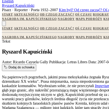
English
Ryszard Kapuściński
Pisarz · Reporter · Poeta
1932–2007
Kim był?
Od czego zacząć?
Oś 
START
AKTUALNOŚCI
OD CZEGO ZACZĄĆ?
OŚ CZASU
BIOGRAF
NAGRODA IM. KAPUŚCIŃSKIEGO
NAGRODY
MAPA PODRÓŻY
KS
START
AKTUALNOŚCI
OD CZEGO ZACZĄĆ?
OŚ CZASU
BIOGRAF
NAGRODA IM. KAPUŚCIŃSKIEGO
NAGRODY
MAPA PODRÓŻY
KS
Tekst
Ryszard Kapuściński
Autor:
Ricardo Cayuela Gally
Publikacja:
Letras Libres
Data:
2007-0
🏷️
Dodaj do schowka
Na papierowych pogrzebach, jakimi prasa meksykańska żegnała Rysza
dziennikarz XX wieku". Prasa misjonarska, nasza nieposkromiona gal
kaskadzie komunałów. Wyobrażam sobie, że nie przeczytali
Imperiu
głąb jego granic, aby nakreślić przerażającą mapę więziennego desp
doskonałą rosyjszczyznę niczym w glejt, Kapuściński przebrał si
warunki pracy górników, których średnia długość życia nie przekrac
skutkiem kolejnych faraońskich planów panów Kremla, którym udał 
Warłama Szałamowa — miliony istot ludzkich, które tam straciły życi