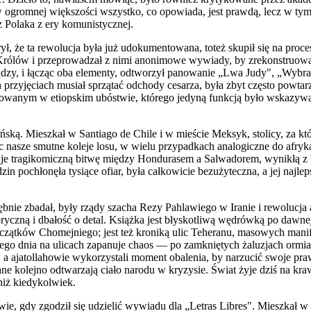
w ogromnej większości wszystko, co opowiada, jest prawdą, lecz w tym
z Polaka z ery komunistycznej.
dkrył, że ta rewolucja była już udokumentowana, toteż skupił się na pr
 Królów i przeprowadzał z nimi anonimowe wywiady, by zrekonstruowa
dzy, i łącząc oba elementy, odtworzył panowanie „Lwa Judy", „Wybra
przyjęciach musiał sprzątać odchody cesarza, była zbyt często powtar
lejowanym w etiopskim ubóstwie, którego jedyną funkcją było wskazyw
ińską. Mieszkał w Santiago de Chile i w mieście Meksyk, stolicy, za 
c nasze smutne koleje losu, w wielu przypadkach analogiczne do afryk
je tragikomiczną bitwę między Hondurasem a Salwadorem, wynikłą z ba
zin pochłonęła tysiące ofiar, była całkowicie bezużyteczna, a jej naj
ie zbadał, były rządy szacha Rezy Pahlawiego w Iranie i rewolucja aj
oryczną i dbałość o detal. Książka jest błyskotliwą wędrówką po dawne
oczątków Chomejniego; jest też kroniką ulic Teheranu, masowych mani
go dnia na ulicach zapanuje chaos — po zamkniętych żaluzjach ormiańs
h, a ajatollahowie wykorzystali moment obalenia, by narzucić swoje p
ane kolejno odtwarzają ciało narodu w kryzysie. Świat żyje dziś na k
a niż kiedykolwiek.
 gdy zgodził się udzielić wywiadu dla „Letras Libres". Mieszkał w s