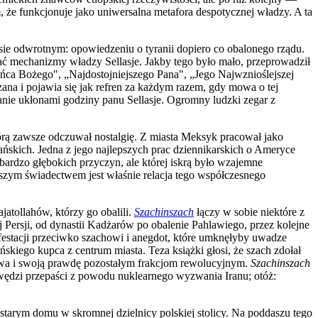
, że funkcjonuje jako uniwersalna metafora despotycznej władzy. A ta
ocesie odwrotnym: opowiedzeniu o tyranii dopiero co obalonego rządu.
ć mechanizmy władzy Sellasje. Jakby tego było mało, przeprowadził
ńca Bożego", „Najdostojniejszego Pana", „Jego Najwznioślejszej
zana i pojawia się jak refren za każdym razem, gdy mowa o tej
anie ukłonami godziny panu Sellasje. Ogromny ludzki zegar z
którą zawsze odczuwał nostalgię. Z miasta Meksyk pracował jako
ańskich. Jedna z jego najlepszych prac dziennikarskich o Ameryce
rdzo głębokich przyczyn, ale której iskrą było wzajemne
lepszym świadectwem jest właśnie relacja tego współczesnego
atollahów, którzy go obalili.
Szachinszach
łączy w sobie niektóre z
j Persji, od dynastii Kadżarów po obalenie Pahlawiego, przez kolejne
festacji przeciwko szachowi i anegdot, które umknęłyby uwadze
kiego kupca z centrum miasta. Teza książki głosi, że szach zdołał
rawa i swoją prawdę pozostałym frakcjom rewolucyjnym.
Szachinszach
rawędzi przepaści z powodu nuklearnego wyzwania Iranu; otóż:
tarym domu w skromnej dzielnicy polskiej stolicy. Na poddaszu tego