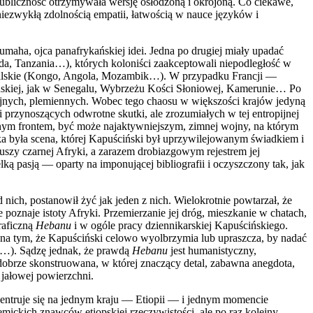
ubliczność otrzymywała wersję osłodzoną i okrojoną. Co ciekawe,
niezwykłą zdolnością empatii, łatwością w nauce języków i
aha, ojca panafrykańskiej idei. Jedna po drugiej miały upadać
da, Tanzania…), których koloniści zaakceptowali niepodległość w
tugalskie (Kongo, Angola, Mozambik…). W przypadku Francji —
ancuskiej, jak w Senegalu, Wybrzeżu Kości Słoniowej, Kamerunie… Po
gijnych, plemiennych. Wobec tego chaosu w większości krajów jedyną
 przynoszących odwrotne skutki, ale zrozumiałych w tej entropijnej
jnym frontem, być może najaktywniejszym, zimnej wojny, na którym
ka była scena, której Kapuściński był uprzywilejowanym świadkiem i
uszy czarnej Afryki, a zarazem drobiazgowym rejestrem jej
ą pasją — oparty na imponującej bibliografii i oczyszczony tak, jak
nich, postanowił żyć jak jeden z nich. Wielokrotnie powtarzał, że
poznaje istoty Afryki. Przemierzanie jej dróg, mieszkanie w chatach,
raficzną
Hebanu
i w ogóle pracy dziennikarskiej Kapuścińskiego.
ga na tym, że Kapuściński celowo wyolbrzymia lub upraszcza, by nadać
ne…). Sądzę jednak, że prawdą
Hebanu
jest humanistyczny,
 dobrze skonstruowana, w której znaczący detal, zabawna anegdota,
 jałowej powierzchni.
ntruje się na jednym kraju — Etiopii — i jednym momencie
mickich znawców etiopskiej rzeczywistości, ale po raz kolejny —