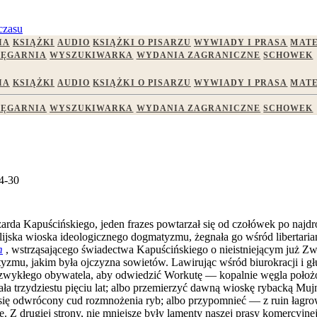
czasu
IA
KSIĄŻKI
AUDIO
KSIĄŻKI O PISARZU
WYWIADY I PRASA
MATE
IĘGARNIA
WYSZUKIWARKA
WYDANIA ZAGRANICZNE
SCHOWEK
IA
KSIĄŻKI
AUDIO
KSIĄŻKI O PISARZU
WYWIADY I PRASA
MATE
IĘGARNIA
WYSZUKIWARKA
WYDANIA ZAGRANICZNE
SCHOWEK
4-30
rda Kapuścińskiego, jeden frazes powtarzał się od czołówek po najd
ijska wioska ideologicznego dogmatyzmu, żegnała go wśród libertariańs
m
, wstrząsającego świadectwa Kapuścińskiego o nieistniejącym już Zw
otyzmu, jakim była ojczyzna sowietów. Lawirując wśród biurokracji i 
ę za zwykłego obywatela, aby odwiedzić Workutę — kopalnie węgla p
zała trzydziestu pięciu lat; albo przemierzyć dawną wioskę rybacką Mu
się odwrócony cud rozmnożenia ryb; albo przypomnieć — z ruin łagro
e. Z drugiej strony, nie mniejsze były lamenty naszej prasy komercyjn