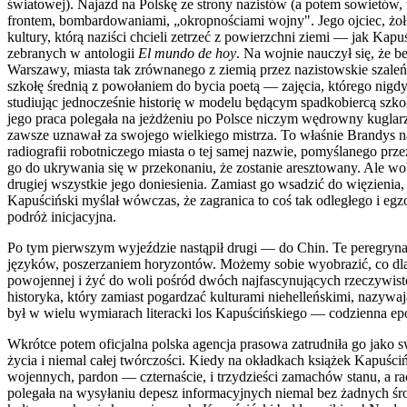
światowej). Najazd na Polskę ze strony nazistów (a potem sowietów, 
frontem, bombardowaniami, „okropnościami wojny". Jego ojciec, żołn
kultury, którą naziści chcieli zetrzeć z powierzchni ziemi — jak Ka
zebranych w antologii
El mundo de hoy
. Na wojnie nauczył się, że b
Warszawy, miasta tak zrównanego z ziemią przez nazistowskie szale
szkołę średnią z powołaniem do bycia poetą — zajęcia, którego nigdy
studiując jednocześnie historię w modelu będącym spadkobiercą szk
jego praca polegała na jeżdżeniu po Polsce niczym wędrowny kuglar
zawsze uznawał za swojego wielkiego mistrza. To właśnie Brandys n
radiografii robotniczego miasta o tej samej nazwie, pomyślanego pr
go do ukrywania się w przekonaniu, że zostanie aresztowany. Ale wo
drugiej wszystkie jego doniesienia. Zamiast go wsadzić do więzieni
Kapuściński myślał wówczas, że zagranica to coś tak odległego i egzo
podróż inicjacyjna.
Po tym pierwszym wyjeździe nastąpił drugi — do Chin. Te peregryn
języków, poszerzaniem horyzontów. Możemy sobie wyobrazić, co dla w
powojennej i żyć do woli pośród dwóch najfascynujących rzeczywist
historyka, który zamiast pogardzać kulturami niehelleńskimi, nazywają
był w wielu wymiarach literacki los Kapuścińskiego — codzienna ep
Wkrótce potem oficjalna polska agencja prasowa zatrudniła go jako 
życia i niemal całej twórczości. Kiedy na okładkach książek Kapuśc
wojennych, pardon — czternaście, i trzydzieści zamachów stanu, a 
polegała na wysyłaniu depesz informacyjnych niemal bez żadnych środ