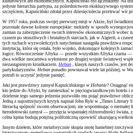
kulturowych ani ekonomicznych. Kapuściński był łącznikiem! Na dom
jedynie hierarchia partyjna, za pośrednictwem ekskluzywnego systemu
szczęściem, Kapuściński zdołał przez dziesięciolecia przetrwać wir
W 1957 roku, podczas swojej pierwszej misji w Akrze, był świadkie
pozostałe dawne kolonie europejskie: niekiedy w sposób wynegocjow
zamian za zabezpieczenie swoich interesów ekonomicznych wobec
t
czasem po straszliwych i brutalnych starciach, jak w Algierii, a cz
tych ruchach wyzwoleńczych natychmiast nastąpiła prawdziwa erupcja
instytucją, która się ostała, było wojsko, dokonujące kolejnych zam
logice. Równocześnie Afryka — przede wszystkim Afryka czarna — da
dwa wielkie mocarstwa wyłonione po drugiej wojnie światowej wspier
niezastąpionym kronikarzem.
Heban
, klasyk naszych czasów, jest d
partykularyzmów.
Heban
ponadto powstawał wiele lat później, w War
potrafi to uczynić jedynie pamięć.
Jaki jest prawdziwy zamysł Kapuścińskiego w
Hebanie
? Osiągnąć em
kto jedzie do Afryki, by zamieszkać w pięciogwiazdkowym hotelu i zw
dzielenie tego samego jedzenia pozwoliło mu pojąć prawdziwe oblic
Jedną z najostrzejszych krytyk napisał John Ryle w „Times Literary 
literacką spójność swoim obserwacjom, nie wspominając o niemałej 
herodotowski zamysł — przyjęcia wspaniałej różnorodności świata, z
celna kpina budują potężną polifoniczną opowieść ukazującą wielkoś
Innym dziełem, które metaforycznie skupia istotę haniebnej rzeczywis
historycznym: groteskowo wspaniałych rządach cesarza Hajle Sellasj