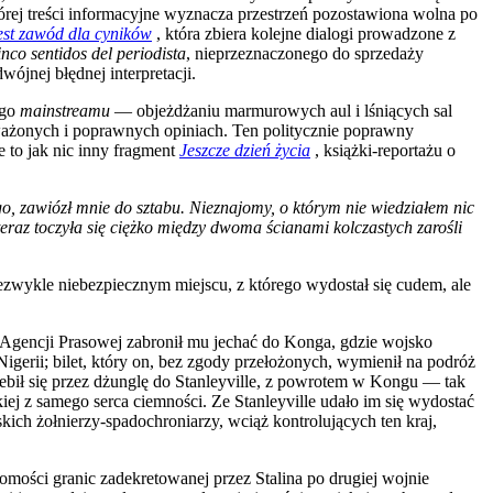
órej treści informacyjne wyznacza przestrzeń pozostawiona wolna po
jest zawód dla cyników
, która zbiera kolejne dialogi prowadzone z
inco sentidos del periodista
, nieprzeznaczonego do sprzedaży
jnej błędnej interpretacji.
ego
mainstreamu
— objeżdżaniu marmurowych aul i lśniących sal
ażonych i poprawnych opiniach. Ten politycznie poprawny
e to jak nic inny fragment
Jeszcze dzień życia
, książki-reportażu o
, zawiózł mnie do sztabu. Nieznajomy, o którym nie wiedziałem nic
eraz toczyła się ciężko między dwoma ścianami kolczastych zarośli
ezwykle niebezpiecznym miejscu, z którego wydostał się cudem, ale
j Agencji Prasowej zabronił mu jechać do Konga, gdzie wojsko
Nigerii; bilet, który on, bez zgody przełożonych, wymienił na podróż
zebił się przez dżunglę do Stanleyville, z powrotem w Kongu — tak
ej z samego serca ciemności. Ze Stanleyville udało im się wydostać
kich żołnierzy-spadochroniarzy, wciąż kontrolujących ten kraj,
mości granic zadekretowanej przez Stalina po drugiej wojnie