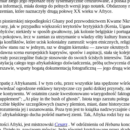
iar złego jego reportaże były systematycznie cenzurowane, a polska p
 informacji, miała dostęp do pełnych wersji jego notatek. Obdarzony 
 przemian, które naznaczyły drugą połowę XX wieku w Afryce.
m pionierskiej niepodległości Ghany pod przewodnictwem Kwame Nkrum
any, jak w przypadku większości terytoriów brytyjskich (Kenia, Ugan
ubylców
; niekiedy w sposób gwałtowny, jak kolonie belgijskie i por
asem pokojowo, lecz w zamian za utrzymanie u władzy elity kultury fr
 konfliktów, które ucisk kolonialny zamroził: wojen etnicznych, reli
achów stanu raz w jednym, raz w drugim kierunku — zawsze okrutnych i
wna scena europejskich kaprysów, sporów i aspiracji, stała się kole
ały poszczególne frakcje stosownie do swoich ścisłych interesów. Ta
estylacją całego tego afrykańskiego doświadczenia, próbą uchwycenia d
szawie, wsparty bogatą dokumentacją fotograficzną — jego drugą wielk
patię z Afrykanami. I w tym celu, przez wszystkie lata spędzone wśród 
iedzać ogrodzone enklawy turystyczne czy parki dzikiej przyrody, nie 
ze kontynentu. W ostatnim czasie kwestionowano wiarygodność faktog
Supplement": „At play in the bush of ghosts". Istota tego zarzutu pole
liczbie błędów szczegółowych (nazwy plemion, miast, dane historycz
rozumienia jej i uszanowania. Poza tym jest to książka nadzwyczajnie
ć afrykańskiego ducha pośród martwej ziemi. Tak, Afryka rodzi bzy na
tości Afryki, jest mistrzowski
Cesarz
. W odróżnieniu od
Hebanu
konce
e. Dzieło to, nawiasem mówiąc, było również krytykowane przez akade