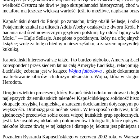
wielkość
Cesarza
nie tkwi w jego skrupulatności historycznej, choć 
metafora ma jeszcze większą wartość, jeśli to możliwe, napisana prze
Kapuściński dotarł do Etiopii po zamachu, który obalił Sellasje, i o
Potajemnie szukał na ulicach Addis Abeby ocalałych z dworu Króla
badania nad średniowiecznym językiem polskim, by oddać figury wła
Mości" — Hajle Sellasje. Anegdota o poddanym, który na oficjalnych 
książce; wolę za to tę o biednym nieszczęśniku, a zarazem uprzywi
kukułką.
Kapuściński interesował się także, i to bardzo głęboko, Ameryką Łac
korespondent przez siedem lat na całą Amerykę Łacińską, relacjonują
Łacińskiej zebrana jest w książce
Wojna futbolowa
, gdzie dokumentu
maltretowanie kibiców ich drużyn piłkarskich. Wojna, która w sto god
Herodota.
Drugim wielkim procesem, który Kapuściński udokumentował i dogłębn
najlepszych dziennikarskich talentów Kapuścińskiego: solidność hist
okupacje rosyjską i angielską, a zarazem dociekaniem dotyczącym p
większości. Drobiazg jako nośnik sensu. W ten sposób odkrywa, które
zjednoczyć przeciwko sobie coraz więcej irańskich grup społecznyc
jest także osobliwą układanką dokumentów i fotografii, które opisyw
niektóre klucze tkwią w tej książce i dlatego jej lektura jest pilniejsz
Poznałem Ryszarda Kapuścińskiego w czerwcu 2002 roku w Warszawie,