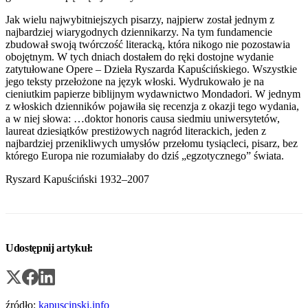
Jak wielu najwybitniejszych pisarzy, najpierw został jednym z
najbardziej wiarygodnych dziennikarzy. Na tym fundamencie
zbudował swoją twórczość literacką, która nikogo nie pozostawia
obojętnym. W tych dniach dostałem do ręki dostojne wydanie
zatytułowane Opere – Dzieła Ryszarda Kapuścińskiego. Wszystkie
jego teksty przełożone na język włoski. Wydrukowało je na
cieniutkim papierze biblijnym wydawnictwo Mondadori. W jednym
z włoskich dzienników pojawiła się recenzja z okazji tego wydania,
a w niej słowa: …doktor honoris causa siedmiu uniwersytetów,
laureat dziesiątków prestiżowych nagród literackich, jeden z
najbardziej przenikliwych umysłów przełomu tysiącleci, pisarz, bez
którego Europa nie rozumiałaby do dziś „egzotycznego” świata.
Ryszard Kapuściński 1932–2007
Udostępnij artykuł:
źródło:
kapuscinski.info