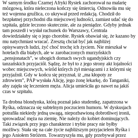
W samym środku Czarnej Afryki Rysiek zachorował na malarię
mózgową, która nieleczona kończy się śmiercią. Odnowiła mu się
też wojenna gruźlica, co ukrywał przed redakcją. Chodził do
bezpłatnej przychodni dla miejscowej ludności, zamiast udać się do
szpitala, gdzie leczono skutecznie, ale za pieniądze. Gdyby jednak
tam poszedł i wysłał rachunek do Warszawy, Centrala
dowiedziałaby się o jego chorobie. Rysiek obawiał się, że kazano by
mu natychmiast wracać. Zresztą chciał być jak najbliżej
opisywanych ludzi, żyć choć trochę ich życiem. Nie mieszkał w
hotelach dla białych, ale w zarobaczonych murzyńskich
„pensjonatach”, w ubogich domach swych ugandyjskich czy
tanzańskich przyjaciół. Sądzę, że był to z jego strony akt lojalności
wobec miejscowych, wśród których żył miesiącami i z którymi się
przyjaźnił. Gdy w końcu się przyznał, iż „ma kłopoty ze
zdrowiem”, PAP wysłała Alicję, jego żonę lekarkę, do Tanganiki,
aby zajęła się leczeniem męża. Alicja umieściła go nawet na jakiś
czas w szpitalu.
Ta drobna blondynka, którą poznał jako studentkę, zapatrzona w
Ryśka, odznacza się subtelnym poczuciem humoru. W dyskusjach
potrafiła niekiedy jedną uwagą, niepozbawioną dobrotliwej ironii,
sprowadzać męża na ziemię. Nie należy do kobiet dominujących.
Taki związek przy jego charakterze i trybie pracy nie byłby
możliwy. Stała się na całe życie najbliższym przyjacielem Ryśka i
jego Aniołem Stróżem. Towarzyszyła mu, gdy przebywał przez