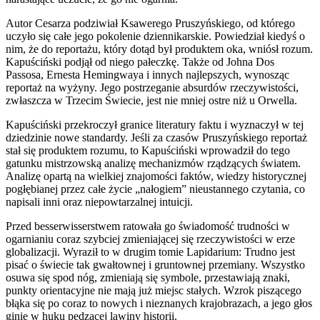
Autor Cesarza podziwiał Ksawerego Pruszyńskiego, od którego
uczyło się całe jego pokolenie dziennikarskie. Powiedział kiedyś o
nim, że do reportażu, który dotąd był produktem oka, wniósł rozum.
Kapuściński podjął od niego pałeczkę. Także od Johna Dos
Passosa, Ernesta Hemingwaya i innych najlepszych, wynosząc
reportaż na wyżyny. Jego postrzeganie absurdów rzeczywistości,
zwłaszcza w Trzecim Świecie, jest nie mniej ostre niż u Orwella.
Kapuściński przekroczył granice literatury faktu i wyznaczył w tej
dziedzinie nowe standardy. Jeśli za czasów Pruszyńskiego reportaż
stał się produktem rozumu, to Kapuściński wprowadził do tego
gatunku mistrzowską analizę mechanizmów rządzących światem.
Analizę opartą na wielkiej znajomości faktów, wiedzy historycznej
pogłębianej przez całe życie „nałogiem” nieustannego czytania, co
napisali inni oraz niepowtarzalnej intuicji.
Przed besserwisserstwem ratowała go świadomość trudności w
ogarnianiu coraz szybciej zmieniającej się rzeczywistości w erze
globalizacji. Wyraził to w drugim tomie Lapidarium: Trudno jest
pisać o świecie tak gwałtownej i gruntownej przemiany. Wszystko
osuwa się spod nóg, zmieniają się symbole, przestawiają znaki,
punkty orientacyjne nie mają już miejsc stałych. Wzrok piszącego
błąka się po coraz to nowych i nieznanych krajobrazach, a jego głos
ginie w huku pędzącej lawiny historii.