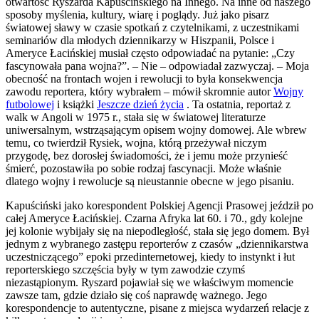
otwartość Ryszarda Kapuścińskiego na Innego. Na inne od naszego
sposoby myślenia, kultury, wiarę i poglądy. Już jako pisarz
światowej sławy w czasie spotkań z czytelnikami, z uczestnikami
seminariów dla młodych dziennikarzy w Hiszpanii, Polsce i
Ameryce Łacińskiej musiał często odpowiadać na pytanie: „Czy
fascynowała pana wojna?”. – Nie – odpowiadał zazwyczaj. – Moja
obecność na frontach wojen i rewolucji to była konsekwencja
zawodu reportera, który wybrałem – mówił skromnie autor
Wojny
futbolowej
i książki
Jeszcze dzień życia
. Ta ostatnia, reportaż z
walk w Angoli w 1975 r., stała się w światowej literaturze
uniwersalnym, wstrząsającym opisem wojny domowej. Ale wbrew
temu, co twierdził Rysiek, wojna, którą przeżywał niczym
przygodę, bez dorosłej świadomości, że i jemu może przynieść
śmierć, pozostawiła po sobie rodzaj fascynacji. Może właśnie
dlatego wojny i rewolucje są nieustannie obecne w jego pisaniu.
Kapuściński jako korespondent Polskiej Agencji Prasowej jeździł po
całej Ameryce Łacińskiej. Czarna Afryka lat 60. i 70., gdy kolejne
jej kolonie wybijały się na niepodległość, stała się jego domem. Był
jednym z wybranego zastępu reporterów z czasów „dziennikarstwa
uczestniczącego” epoki przedinternetowej, kiedy to instynkt i łut
reporterskiego szczęścia były w tym zawodzie czymś
niezastąpionym. Ryszard pojawiał się we właściwym momencie
zawsze tam, gdzie działo się coś naprawdę ważnego. Jego
korespondencje to autentyczne, pisane z miejsca wydarzeń relacje z