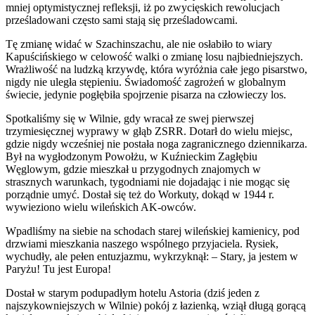
mniej optymistycznej refleksji, iż po zwycięskich rewolucjach
prześladowani często sami stają się prześladowcami.
Tę zmianę widać w Szachinszachu, ale nie osłabiło to wiary
Kapuścińskiego w celowość walki o zmianę losu najbiedniejszych.
Wrażliwość na ludzką krzywdę, która wyróżnia całe jego pisarstwo,
nigdy nie uległa stępieniu. Świadomość zagrożeń w globalnym
świecie, jedynie pogłębiła spojrzenie pisarza na człowieczy los.
Spotkaliśmy się w Wilnie, gdy wracał ze swej pierwszej
trzymiesięcznej wyprawy w głąb ZSRR. Dotarł do wielu miejsc,
gdzie nigdy wcześniej nie postała noga zagranicznego dziennikarza.
Był na wygłodzonym Powołżu, w Kuźnieckim Zagłębiu
Węglowym, gdzie mieszkał u przygodnych znajomych w
strasznych warunkach, tygodniami nie dojadając i nie mogąc się
porządnie umyć. Dostał się też do Workuty, dokąd w 1944 r.
wywieziono wielu wileńskich AK-owców.
Wpadliśmy na siebie na schodach starej wileńskiej kamienicy, pod
drzwiami mieszkania naszego wspólnego przyjaciela. Rysiek,
wychudły, ale pełen entuzjazmu, wykrzyknął: – Stary, ja jestem w
Paryżu! Tu jest Europa!
Dostał w starym podupadłym hotelu Astoria (dziś jeden z
najszykowniejszych w Wilnie) pokój z łazienką, wziął długą gorącą