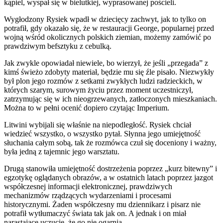
kąpiel, wyspał się w bielutkiej, wyprasowanej pościeli.
Wygłodzony Rysiek wpadł w dziecięcy zachwyt, jak to tylko on
potrafił, gdy okazało się, że w restauracji George, popularnej przed
wojną wśród okolicznych polskich ziemian, możemy zamówić po
prawdziwym befsztyku z cebulką.
Jak zwykle opowiadał niewiele, bo wierzył, że jeśli „przegada” z
kimś świeżo zdobyty materiał, będzie mu się źle pisało. Niezwykły
był plon jego rozmów z setkami zwykłych ludzi radzieckich, w
których szarym, surowym życiu przez moment uczestniczył,
zatrzymując się w ich nieogrzewanych, zatłoczonych mieszkaniach.
Można to w pełni ocenić dopiero czytając Imperium.
Litwini wybijali się właśnie na niepodległość. Rysiek chciał
wiedzieć wszystko, o wszystko pytał. Słynna jego umiejętność
słuchania całym sobą, tak że rozmówca czuł się doceniony i ważny,
była jedną z tajemnic jego warsztatu.
Drugą stanowiła umiejętność dostrzeżenia poprzez „kurz bitewny” i
egzotykę oglądanych obrazów, a w ostatnich latach poprzez jazgot
współczesnej informacji elektronicznej, prawdziwych
mechanizmów rządzących wydarzeniami i procesami
historycznymi. Żaden współczesny mu dziennikarz i pisarz nie
potrafił wytłumaczyć świata tak jak on. A jednak i on miał
narastające uczucie, że go nie ogarnia.