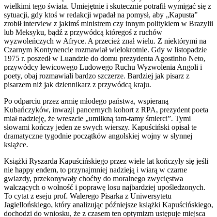
wielkimi tego świata. Umiejętnie i skutecznie potrafił wymigać się z
sytuacji, gdy ktoś w redakcji wpadał na pomysł, aby „Kapusta”
zrobił interview z jakimś ministrem czy innym politykiem w Brazylii
lub Meksyku, bądź z przywódcą któregoś z ruchów
wyzwoleńczych w Afryce. A przecież znał wielu. Z niektórymi na
Czarnym Kontynencie rozmawiał wielokrotnie. Gdy w listopadzie
1975 r. poszedł w Luandzie do domu prezydenta Agostinho Neto,
przywódcy lewicowego Ludowego Ruchu Wyzwolenia Angoli i
poety, obaj rozmawiali bardzo szczerze. Bardziej jak pisarz z
pisarzem niż jak dziennikarz z przywódcą kraju.
Po odparciu przez armię młodego państwa, wspieraną
Kubańczyków, inwazji pancernych kohort z RPA, prezydent poeta
miał nadzieję, że wreszcie „umilkną tam-tamy śmierci”. Tymi
słowami kończy jeden ze swych wierszy. Kapuściński opisał te
dramatyczne tygodnie początków angolskiej wojny w słynnej
książce.
Książki Ryszarda Kapuścińskiego przez wiele lat kończyły się jeśli
nie happy endem, to przynajmniej nadzieją i wiarą w czarne
gwiazdy, przekonywały choćby do moralnego zwycięstwa
walczących o wolność i poprawę losu najbardziej upośledzonych.
To cytat z eseju prof. Walerego Pisarka z Uniwersytetu
Jagiellońskiego, który analizując późniejsze książki Kapuścińskiego,
dochodzi do wniosku, że z czasem ten optymizm ustępuje miejsca