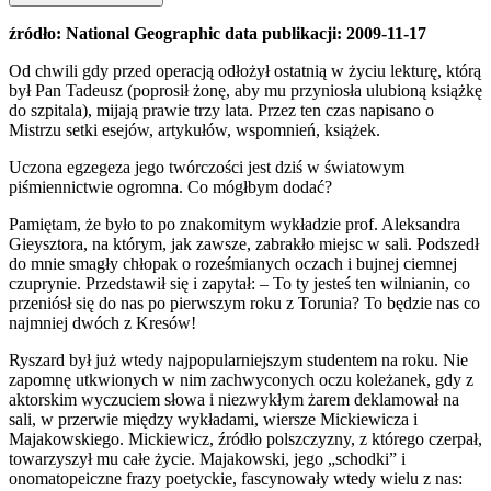
źródło: National Geographic data publikacji: 2009-11-17
Od chwili gdy przed operacją odłożył ostatnią w życiu lekturę, którą
był Pan Tadeusz (poprosił żonę, aby mu przyniosła ulubioną książkę
do szpitala), mijają prawie trzy lata. Przez ten czas napisano o
Mistrzu setki esejów, artykułów, wspomnień, książek.
Uczona egzegeza jego twórczości jest dziś w światowym
piśmiennictwie ogromna. Co mógłbym dodać?
Pamiętam, że było to po znakomitym wykładzie prof. Aleksandra
Gieysztora, na którym, jak zawsze, zabrakło miejsc w sali. Podszedł
do mnie smagły chłopak o roześmianych oczach i bujnej ciemnej
czuprynie. Przedstawił się i zapytał: – To ty jesteś ten wilnianin, co
przeniósł się do nas po pierwszym roku z Torunia? To będzie nas co
najmniej dwóch z Kresów!
Ryszard był już wtedy najpopularniejszym studentem na roku. Nie
zapomnę utkwionych w nim zachwyconych oczu koleżanek, gdy z
aktorskim wyczuciem słowa i niezwykłym żarem deklamował na
sali, w przerwie między wykładami, wiersze Mickiewicza i
Majakowskiego. Mickiewicz, źródło polszczyzny, z którego czerpał,
towarzyszył mu całe życie. Majakowski, jego „schodki” i
onomatopeiczne frazy poetyckie, fascynowały wtedy wielu z nas: