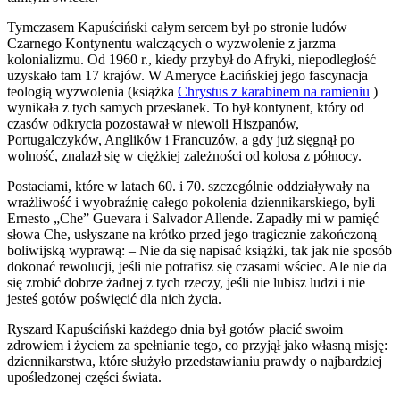
Tymczasem Kapuściński całym sercem był po stronie ludów
Czarnego Kontynentu walczących o wyzwolenie z jarzma
kolonializmu. Od 1960 r., kiedy przybył do Afryki, niepodległość
uzyskało tam 17 krajów. W Ameryce Łacińskiej jego fascynacja
teologią wyzwolenia (książka
Chrystus z karabinem na ramieniu
)
wynikała z tych samych przesłanek. To był kontynent, który od
czasów odkrycia pozostawał w niewoli Hiszpanów,
Portugalczyków, Anglików i Francuzów, a gdy już sięgnął po
wolność, znalazł się w ciężkiej zależności od kolosa z północy.
Postaciami, które w latach 60. i 70. szczególnie oddziaływały na
wrażliwość i wyobraźnię całego pokolenia dziennikarskiego, byli
Ernesto „Che” Guevara i Salvador Allende. Zapadły mi w pamięć
słowa Che, usłyszane na krótko przed jego tragicznie zakończoną
boliwijską wyprawą: – Nie da się napisać książki, tak jak nie sposób
dokonać rewolucji, jeśli nie potrafisz się czasami wściec. Ale nie da
się zrobić dobrze żadnej z tych rzeczy, jeśli nie lubisz ludzi i nie
jesteś gotów poświęcić dla nich życia.
Ryszard Kapuściński każdego dnia był gotów płacić swoim
zdrowiem i życiem za spełnianie tego, co przyjął jako własną misję:
dziennikarstwa, które służyło przedstawianiu prawdy o najbardziej
upośledzonej części świata.