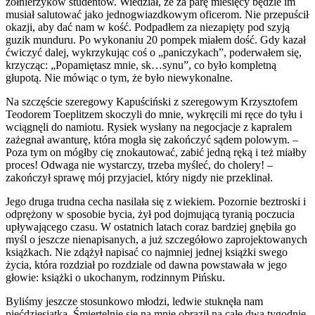
żołnierzyków studentów. Wiedział, że za parę miesięcy będzie im
musiał salutować jako jednogwiazdkowym oficerom. Nie przepuścił
okazji, aby dać nam w kość. Podpadłem za niezapięty pod szyją
guzik munduru. Po wykonaniu 20 pompek miałem dość. Gdy kazał
ćwiczyć dalej, wykrzykując coś o „paniczykach”, poderwałem się,
krzycząc: „Popamiętasz mnie, sk…synu”, co było kompletną
głupotą. Nie mówiąc o tym, że było niewykonalne.
Na szczęście szeregowy Kapuściński z szeregowym Krzysztofem
Teodorem Toeplitzem skoczyli do mnie, wykręcili mi ręce do tyłu i
wciągnęli do namiotu. Rysiek wysłany na negocjacje z kapralem
zażegnał awanturę, która mogła się zakończyć sądem polowym. –
Poza tym on mógłby cię znokautować, zabić jedną ręką i też miałby
proces! Odwaga nie wystarczy, trzeba myśleć, do cholery! –
zakończył sprawę mój przyjaciel, który nigdy nie przeklinał.
Jego druga trudna cecha nasilała się z wiekiem. Pozornie beztroski i
odprężony w sposobie bycia, żył pod dojmującą tyranią poczucia
upływającego czasu. W ostatnich latach coraz bardziej gnębiła go
myśl o jeszcze nienapisanych, a już szczegółowo zaprojektowanych
książkach. Nie zdążył napisać co najmniej jednej książki swego
życia, która rozdział po rozdziale od dawna powstawała w jego
głowie: książki o ukochanym, rodzinnym Pińsku.
Byliśmy jeszcze stosunkowo młodzi, ledwie stuknęła nam
pięćdziesiątka. Śmiertelnie się na mnie obraził na całe dwa tygodnie,