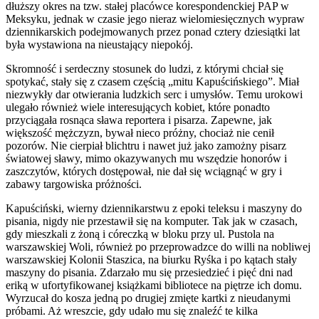
dłuższy okres na tzw. stałej placówce korespondenckiej PAP w
Meksyku, jednak w czasie jego nieraz wielomiesięcznych wypraw
dziennikarskich podejmowanych przez ponad cztery dziesiątki lat
była wystawiona na nieustający niepokój.
Skromność i serdeczny stosunek do ludzi, z którymi chciał się
spotykać, stały się z czasem częścią „mitu Kapuścińskiego”. Miał
niezwykły dar otwierania ludzkich serc i umysłów. Temu urokowi
ulegało również wiele interesujących kobiet, które ponadto
przyciągała rosnąca sława reportera i pisarza. Zapewne, jak
większość mężczyzn, bywał nieco próżny, chociaż nie cenił
pozorów. Nie cierpiał blichtru i nawet już jako zamożny pisarz
światowej sławy, mimo okazywanych mu wszędzie honorów i
zaszczytów, których dostępował, nie dał się wciągnąć w gry i
zabawy targowiska próżności.
Kapuściński, wierny dziennikarstwu z epoki teleksu i maszyny do
pisania, nigdy nie przestawił się na komputer. Tak jak w czasach,
gdy mieszkali z żoną i córeczką w bloku przy ul. Pustola na
warszawskiej Woli, również po przeprowadzce do willi na nobliwej
warszawskiej Kolonii Staszica, na biurku Ryśka i po kątach stały
maszyny do pisania. Zdarzało mu się przesiedzieć i pięć dni nad
eriką w ufortyfikowanej książkami bibliotece na piętrze ich domu.
Wyrzucał do kosza jedną po drugiej zmięte kartki z nieudanymi
próbami. Aż wreszcie, gdy udało mu się znaleźć te kilka