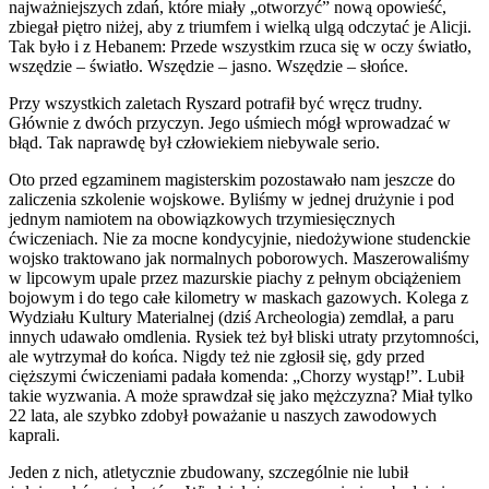
najważniejszych zdań, które miały „otworzyć” nową opowieść,
zbiegał piętro niżej, aby z triumfem i wielką ulgą odczytać je Alicji.
Tak było i z Hebanem: Przede wszystkim rzuca się w oczy światło,
wszędzie – światło. Wszędzie – jasno. Wszędzie – słońce.
Przy wszystkich zaletach Ryszard potrafił być wręcz trudny.
Głównie z dwóch przyczyn. Jego uśmiech mógł wprowadzać w
błąd. Tak naprawdę był człowiekiem niebywale serio.
Oto przed egzaminem magisterskim pozostawało nam jeszcze do
zaliczenia szkolenie wojskowe. Byliśmy w jednej drużynie i pod
jednym namiotem na obowiązkowych trzymiesięcznych
ćwiczeniach. Nie za mocne kondycyjnie, niedożywione studenckie
wojsko traktowano jak normalnych poborowych. Maszerowaliśmy
w lipcowym upale przez mazurskie piachy z pełnym obciążeniem
bojowym i do tego całe kilometry w maskach gazowych. Kolega z
Wydziału Kultury Materialnej (dziś Archeologia) zemdlał, a paru
innych udawało omdlenia. Rysiek też był bliski utraty przytomności,
ale wytrzymał do końca. Nigdy też nie zgłosił się, gdy przed
cięższymi ćwiczeniami padała komenda: „Chorzy wystąp!”. Lubił
takie wyzwania. A może sprawdzał się jako mężczyzna? Miał tylko
22 lata, ale szybko zdobył poważanie u naszych zawodowych
kaprali.
Jeden z nich, atletycznie zbudowany, szczególnie nie lubił