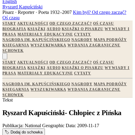
English
Ryszard Kapuściński
Pisarz · Reporter · Poeta
1932–2007
Kim był?
Od czego zacząć?
Oś czasu
START
AKTUALNOŚCI
OD CZEGO ZACZĄĆ?
OŚ CZASU
BIOGRAFIA
KSIĄŻKI
AUDIO
KSIĄŻKI O PISARZU
WYWIADY I
PRASA
MATERIAŁY EDUKACYJNE
CYTATY
NAGRODA IM. KAPUŚCIŃSKIEGO
NAGRODY
MAPA PODRÓŻY
KSIĘGARNIA
WYSZUKIWARKA
WYDANIA ZAGRANICZNE
SCHOWEK
START
AKTUALNOŚCI
OD CZEGO ZACZĄĆ?
OŚ CZASU
BIOGRAFIA
KSIĄŻKI
AUDIO
KSIĄŻKI O PISARZU
WYWIADY I
PRASA
MATERIAŁY EDUKACYJNE
CYTATY
NAGRODA IM. KAPUŚCIŃSKIEGO
NAGRODY
MAPA PODRÓŻY
KSIĘGARNIA
WYSZUKIWARKA
WYDANIA ZAGRANICZNE
SCHOWEK
Tekst
Ryszard Kapuściński- Chłopiec z Pińska
Publikacja:
National Geographic
Data:
2009-11-17
🏷️
Dodaj do schowka