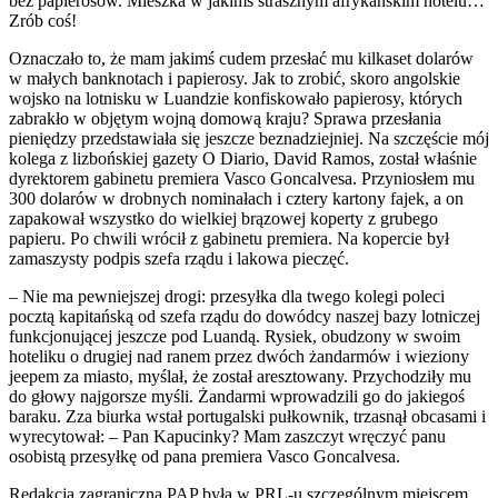
bez papierosów. Mieszka w jakimś strasznym afrykańskim hotelu…
Zrób coś!
Oznaczało to, że mam jakimś cudem przesłać mu kilkaset dolarów
w małych banknotach i papierosy. Jak to zrobić, skoro angolskie
wojsko na lotnisku w Luandzie konfiskowało papierosy, których
zabrakło w objętym wojną domową kraju? Sprawa przesłania
pieniędzy przedstawiała się jeszcze beznadziejniej. Na szczęście mój
kolega z lizbońskiej gazety O Diario, David Ramos, został właśnie
dyrektorem gabinetu premiera Vasco Goncalvesa. Przyniosłem mu
300 dolarów w drobnych nominałach i cztery kartony fajek, a on
zapakował wszystko do wielkiej brązowej koperty z grubego
papieru. Po chwili wrócił z gabinetu premiera. Na kopercie był
zamaszysty podpis szefa rządu i lakowa pieczęć.
– Nie ma pewniejszej drogi: przesyłka dla twego kolegi poleci
pocztą kapitańską od szefa rządu do dowódcy naszej bazy lotniczej
funkcjonującej jeszcze pod Luandą. Rysiek, obudzony w swoim
hoteliku o drugiej nad ranem przez dwóch żandarmów i wieziony
jeepem za miasto, myślał, że został aresztowany. Przychodziły mu
do głowy najgorsze myśli. Żandarmi wprowadzili go do jakiegoś
baraku. Zza biurka wstał portugalski pułkownik, trzasnął obcasami i
wyrecytował: – Pan Kapucinky? Mam zaszczyt wręczyć panu
osobistą przesyłkę od pana premiera Vasco Goncalvesa.
Redakcja zagraniczna PAP była w PRL-u szczególnym miejscem,