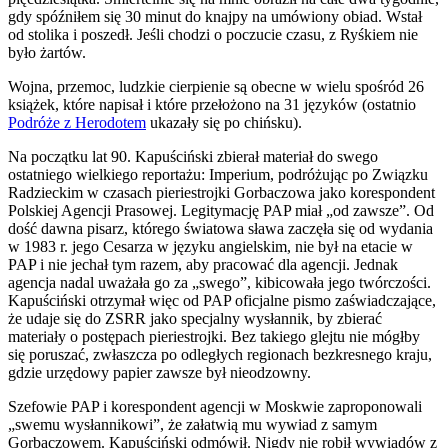
gdy spóźniłem się 30 minut do knajpy na umówiony obiad. Wstał
od stolika i poszedł. Jeśli chodzi o poczucie czasu, z Ryśkiem nie
było żartów.
Wojna, przemoc, ludzkie cierpienie są obecne w wielu spośród 26
książek, które napisał i które przełożono na 31 języków (ostatnio
Podróże z Herodotem
ukazały się po chińsku).
Na początku lat 90. Kapuściński zbierał materiał do swego
ostatniego wielkiego reportażu: Imperium, podróżując po Związku
Radzieckim w czasach pieriestrojki Gorbaczowa jako korespondent
Polskiej Agencji Prasowej. Legitymację PAP miał „od zawsze”. Od
dość dawna pisarz, którego światowa sława zaczęła się od wydania
w 1983 r. jego Cesarza w języku angielskim, nie był na etacie w
PAP i nie jechał tym razem, aby pracować dla agencji. Jednak
agencja nadal uważała go za „swego”, kibicowała jego twórczości.
Kapuściński otrzymał więc od PAP oficjalne pismo zaświadczające,
że udaje się do ZSRR jako specjalny wysłannik, by zbierać
materiały o postępach pieriestrojki. Bez takiego glejtu nie mógłby
się poruszać, zwłaszcza po odległych regionach bezkresnego kraju,
gdzie urzędowy papier zawsze był nieodzowny.
Szefowie PAP i korespondent agencji w Moskwie zaproponowali
„swemu wysłannikowi”, że załatwią mu wywiad z samym
Gorbaczowem. Kapuściński odmówił. Nigdy nie robił wywiadów z