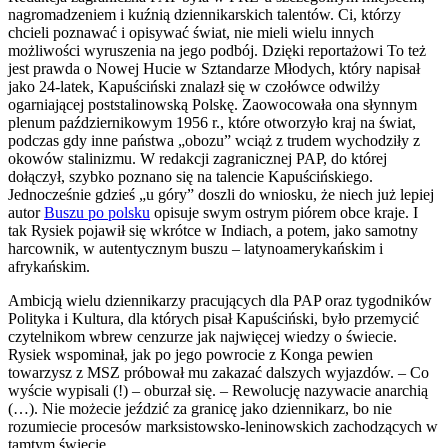
nagromadzeniem i kuźnią dziennikarskich talentów. Ci, którzy
chcieli poznawać i opisywać świat, nie mieli wielu innych
możliwości wyruszenia na jego podbój. Dzięki reportażowi To też
jest prawda o Nowej Hucie w Sztandarze Młodych, który napisał
jako 24-latek, Kapuściński znalazł się w czołówce odwilży
ogarniającej poststalinowską Polskę. Zaowocowała ona słynnym
plenum październikowym 1956 r., które otworzyło kraj na świat,
podczas gdy inne państwa „obozu” wciąż z trudem wychodziły z
okowów stalinizmu. W redakcji zagranicznej PAP, do której
dołączył, szybko poznano się na talencie Kapuścińskiego.
Jednocześnie gdzieś „u góry” doszli do wniosku, że niech już lepiej
autor
Buszu po polsku
opisuje swym ostrym piórem obce kraje. I
tak Rysiek pojawił się wkrótce w Indiach, a potem, jako samotny
harcownik, w autentycznym buszu – latynoamerykańskim i
afrykańskim.
Ambicją wielu dziennikarzy pracujących dla PAP oraz tygodników
Polityka i Kultura, dla których pisał Kapuściński, było przemycić
czytelnikom wbrew cenzurze jak najwięcej wiedzy o świecie.
Rysiek wspominał, jak po jego powrocie z Konga pewien
towarzysz z MSZ próbował mu zakazać dalszych wyjazdów. – Co
wyście wypisali (!) – oburzał się. – Rewolucję nazywacie anarchią
(…). Nie możecie jeździć za granicę jako dziennikarz, bo nie
rozumiecie procesów marksistowsko-leninowskich zachodzących w
tamtym świecie.