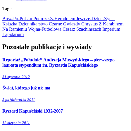
Tagi:
Busz-Po-Polsku
Podroze-Z-Herodotem
Jeszcze-Dzien-Zycia
Ksiazka
Dziennikarstwo
Czarne Gwiazdy
Chrystus Z Karabinem
Na Ramieniu
Wojna-Futbolowa
Cesarz
Szachinszach
Imperium
Lapidarium
Pozostałe publikacje i wywiady
Reportaż „Południe” Andrzeja Muszyńskiego – pierwszego
laureata stypendium im. Ryszarda Kapuścińskiego
31 stycznia 2012
Świat, którego już nie ma
5 października 2011
Ryszard Kapuściński 1932-2007
12 sierpnia 2011