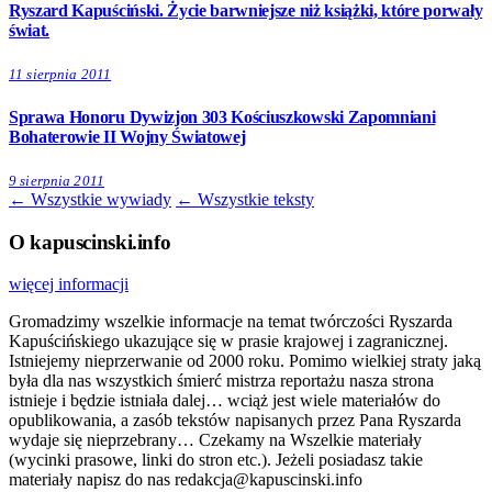
Ryszard Kapuściński. Życie barwniejsze niż książki, które porwały
świat.
11 sierpnia 2011
Sprawa Honoru Dywizjon 303 Kościuszkowski Zapomniani
Bohaterowie II Wojny Światowej
9 sierpnia 2011
← Wszystkie wywiady
← Wszystkie teksty
O kapuscinski.info
więcej informacji
Gromadzimy wszelkie informacje na temat twórczości Ryszarda
Kapuścińskiego ukazujące się w prasie krajowej i zagranicznej.
Istniejemy nieprzerwanie od 2000 roku. Pomimo wielkiej straty jaką
była dla nas wszystkich śmierć mistrza reportażu nasza strona
istnieje i będzie istniała dalej… wciąż jest wiele materiałów do
opublikowania, a zasób tekstów napisanych przez Pana Ryszarda
wydaje się nieprzebrany… Czekamy na Wszelkie materiały
(wycinki prasowe, linki do stron etc.). Jeżeli posiadasz takie
materiały napisz do nas redakcja@kapuscinski.info