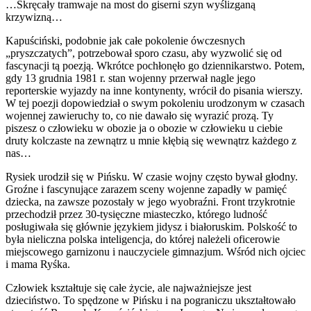
…Skręcały tramwaje na most do giserni szyn wyślizganą
krzywizną…
Kapuściński, podobnie jak całe pokolenie ówczesnych
„pryszczatych”, potrzebował sporo czasu, aby wyzwolić się od
fascynacji tą poezją. Wkrótce pochłonęło go dziennikarstwo. Potem,
gdy 13 grudnia 1981 r. stan wojenny przerwał nagle jego
reporterskie wyjazdy na inne kontynenty, wrócił do pisania wierszy.
W tej poezji dopowiedział o swym pokoleniu urodzonym w czasach
wojennej zawieruchy to, co nie dawało się wyrazić prozą. Ty
piszesz o człowieku w obozie ja o obozie w człowieku u ciebie
druty kolczaste na zewnątrz u mnie kłębią się wewnątrz każdego z
nas…
Rysiek urodził się w Pińsku. W czasie wojny często bywał głodny.
Groźne i fascynujące zarazem sceny wojenne zapadły w pamięć
dziecka, na zawsze pozostały w jego wyobraźni. Front trzykrotnie
przechodził przez 30-tysięczne miasteczko, którego ludność
posługiwała się głównie językiem jidysz i białoruskim. Polskość to
była nieliczna polska inteligencja, do której należeli oficerowie
miejscowego garnizonu i nauczyciele gimnazjum. Wśród nich ojciec
i mama Ryśka.
Człowiek kształtuje się całe życie, ale najważniejsze jest
dzieciństwo. To spędzone w Pińsku i na pograniczu ukształtowało