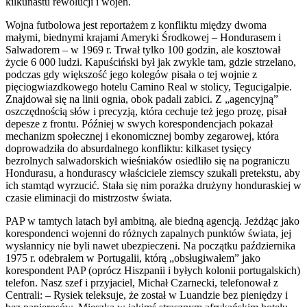
kilkunastu rewolucji i wojen.
Wojna futbolowa jest reportażem z konfliktu między dwoma
małymi, biednymi krajami Ameryki Środkowej – Hondurasem i
Salwadorem – w 1969 r. Trwał tylko 100 godzin, ale kosztował
życie 6 000 ludzi. Kapuściński był jak zwykle tam, gdzie strzelano,
podczas gdy większość jego kolegów pisała o tej wojnie z
pięciogwiazdkowego hotelu Camino Real w stolicy, Tegucigalpie.
Znajdował się na linii ognia, obok padali zabici. Z „agencyjną”
oszczędnością słów i precyzją, która cechuje też jego prozę, pisał
depesze z frontu. Później w swych korespondencjach pokazał
mechanizm społecznej i ekonomicznej bomby zegarowej, która
doprowadziła do absurdalnego konfliktu: kilkaset tysięcy
bezrolnych salwadorskich wieśniaków osiedliło się na pograniczu
Hondurasu, a hondurascy właściciele ziemscy szukali pretekstu, aby
ich stamtąd wyrzucić. Stała się nim porażka drużyny honduraskiej w
czasie eliminacji do mistrzostw świata.
PAP w tamtych latach był ambitną, ale biedną agencją. Jeżdżąc jako
korespondenci wojenni do różnych zapalnych punktów świata, jej
wysłannicy nie byli nawet ubezpieczeni. Na początku października
1975 r. odebrałem w Portugalii, którą „obsługiwałem” jako
korespondent PAP (oprócz Hiszpanii i byłych kolonii portugalskich)
telefon. Nasz szef i przyjaciel, Michał Czarnecki, telefonował z
Centrali: – Rysiek teleksuje, że został w Luandzie bez pieniędzy i