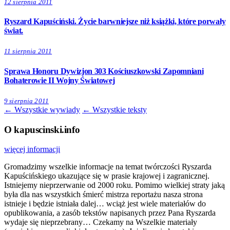
12 sierpnia 2011
Ryszard Kapuściński. Życie barwniejsze niż książki, które porwały
świat.
11 sierpnia 2011
Sprawa Honoru Dywizjon 303 Kościuszkowski Zapomniani
Bohaterowie II Wojny Światowej
9 sierpnia 2011
← Wszystkie wywiady
← Wszystkie teksty
O kapuscinski.info
więcej informacji
Gromadzimy wszelkie informacje na temat twórczości Ryszarda
Kapuścińskiego ukazujące się w prasie krajowej i zagranicznej.
Istniejemy nieprzerwanie od 2000 roku. Pomimo wielkiej straty jaką
była dla nas wszystkich śmierć mistrza reportażu nasza strona
istnieje i będzie istniała dalej… wciąż jest wiele materiałów do
opublikowania, a zasób tekstów napisanych przez Pana Ryszarda
wydaje się nieprzebrany… Czekamy na Wszelkie materiały