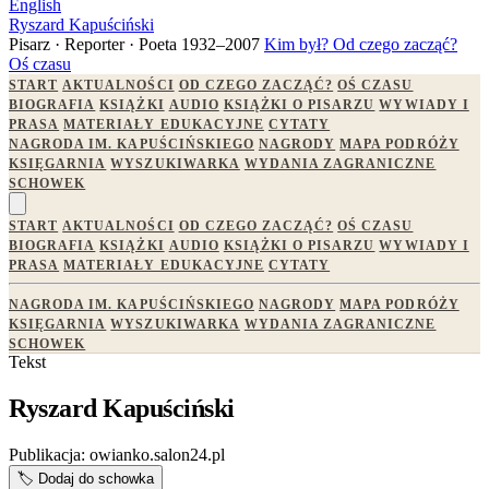
English
Ryszard Kapuściński
Pisarz · Reporter · Poeta
1932–2007
Kim był?
Od czego zacząć?
Oś czasu
START
AKTUALNOŚCI
OD CZEGO ZACZĄĆ?
OŚ CZASU
BIOGRAFIA
KSIĄŻKI
AUDIO
KSIĄŻKI O PISARZU
WYWIADY I
PRASA
MATERIAŁY EDUKACYJNE
CYTATY
NAGRODA IM. KAPUŚCIŃSKIEGO
NAGRODY
MAPA PODRÓŻY
KSIĘGARNIA
WYSZUKIWARKA
WYDANIA ZAGRANICZNE
SCHOWEK
START
AKTUALNOŚCI
OD CZEGO ZACZĄĆ?
OŚ CZASU
BIOGRAFIA
KSIĄŻKI
AUDIO
KSIĄŻKI O PISARZU
WYWIADY I
PRASA
MATERIAŁY EDUKACYJNE
CYTATY
NAGRODA IM. KAPUŚCIŃSKIEGO
NAGRODY
MAPA PODRÓŻY
KSIĘGARNIA
WYSZUKIWARKA
WYDANIA ZAGRANICZNE
SCHOWEK
Tekst
Ryszard Kapuściński
Publikacja:
owianko.salon24.pl
🏷️
Dodaj do schowka