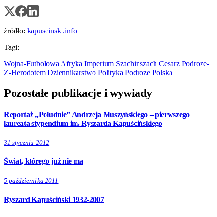
źródło:
kapuscinski.info
Tagi:
Wojna-Futbolowa
Afryka
Imperium
Szachinszach
Cesarz
Podroze-
Z-Herodotem
Dziennikarstwo
Polityka
Podroze
Polska
Pozostałe publikacje i wywiady
Reportaż „Południe” Andrzeja Muszyńskiego – pierwszego
laureata stypendium im. Ryszarda Kapuścińskiego
31 stycznia 2012
Świat, którego już nie ma
5 października 2011
Ryszard Kapuściński 1932-2007