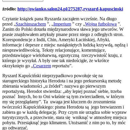
źródło:
http://owianko.salon24.pl/275287,ryszard-kapuscinski
Czytanie książek pana Ryszarda zacząłem wcześnie. Na długo
przed „
Szachinszachem
”, „
Imperium
” czy „
Wojną futbolową
”.
Zanim do Polski dotarła międzynarodowa sława jego utworów. W
prasie znajdowałem artykuły pisane przez niego z odległych stron.
Korespondencje z Indii, Chin, Ameryki Łacińskiej, Afryki,
informacje i depesze z miejsc nasiąkniętych ludzką krzywdą, nędzą i
niesprawiedliwością. Teksty relacjonujące, komentujące,
przedstawiające wielobarwną, egzotyczną rzeczywistość kraju, z
którego je wysyłał. A były one tak niedościgłe, że wkrótce
okrzyknięto go „
Cesarzem
reportażu”.
Ryszard Kapuściński nieprzypadkowo powołuje się na
starogreckiego historyka Herodota i na jego prekursorską metodę
zbierania wiadomości „u źródeł”: nazywa go pierwszym
reportażystą. Herodot stwierdza: „aby lepiej poznać siebie, trzeba
poznać Innych, bo to Oni właśnie są tym zwierciadłem, w którym
my się przeglądamy”. Ta uwaga jest kluczem do zrozumienia
twórczości Kapuścińskiego: pisma Herodota są jego brewiarzem i
zabiera go w każdą delegację. Przy czym nie urządza sobie wypraw
turystycznych, a przeciwnie, stara się wniknąć w atmosferę miejsca
pobytu. Przesiąknąć jego klimatem. Utożsamić z nim po to, by móc
go odtwarzać.