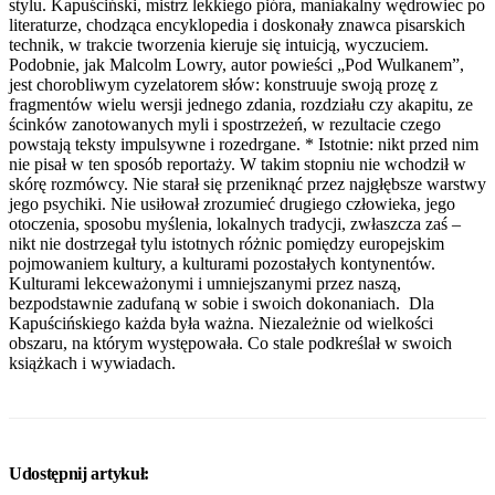
stylu. Kapuściński, mistrz lekkiego pióra, maniakalny wędrowiec po
literaturze, chodząca encyklopedia i doskonały znawca pisarskich
technik, w trakcie tworzenia kieruje się intuicją, wyczuciem.
Podobnie, jak Malcolm Lowry, autor powieści „Pod Wulkanem”,
jest chorobliwym cyzelatorem słów: konstruuje swoją prozę z
fragmentów wielu wersji jednego zdania, rozdziału czy akapitu, ze
ścinków zanotowanych myli i spostrzeżeń, w rezultacie czego
powstają teksty impulsywne i rozedrgane. * Istotnie: nikt przed nim
nie pisał w ten sposób reportaży. W takim stopniu nie wchodził w
skórę rozmówcy. Nie starał się przeniknąć przez najgłębsze warstwy
jego psychiki. Nie usiłował zrozumieć drugiego człowieka, jego
otoczenia, sposobu myślenia, lokalnych tradycji, zwłaszcza zaś –
nikt nie dostrzegał tylu istotnych różnic pomiędzy europejskim
pojmowaniem kultury, a kulturami pozostałych kontynentów.
Kulturami lekceważonymi i umniejszanymi przez naszą,
bezpodstawnie zadufaną w sobie i swoich dokonaniach. Dla
Kapuścińskiego każda była ważna. Niezależnie od wielkości
obszaru, na którym występowała. Co stale podkreślał w swoich
książkach i wywiadach.
Udostępnij artykuł: