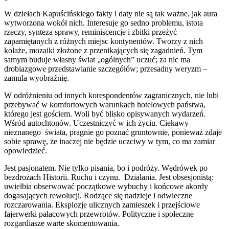
W dziełach Kapuścińskiego fakty i daty nie są tak ważne, jak aura
wytworzona wokół nich. Interesuje go sedno problemu, istota
rzeczy, synteza sprawy, reminiscencje i zbitki przeżyć
zapamiętanych z różnych miejsc kontynentów. Tworzy z nich
kolaże, mozaiki złożone z przenikających się zagadnień. Tym
samym buduje własny świat „ogólnych” uczuć; za nic ma
drobiazgowe przedstawianie szczegółów; przesadny weryzm –
zamula wyobraźnię.
W odróżnieniu od innych korespondentów zagranicznych, nie lubi
przebywać w komfortowych warunkach hotelowych państwa,
którego jest gościem. Woli być blisko opisywanych wydarzeń.
Wśród autochtonów. Uczestniczyć w ich życiu. Ciekawy
nieznanego świata, pragnie go poznać gruntownie, ponieważ zdaje
sobie sprawę, że inaczej nie będzie uczciwy w tym, co ma zamiar
opowiedzieć.
Jest pasjonatem. Nie tylko pisania, bo i podróży. Wędrówek po
bezdrożach Historii. Ruchu i czynu. Działania. Jest obsesjonistą:
uwielbia obserwować początkowe wybuchy i końcowe akordy
dogasających rewolucji. Rodzące się nadzieje i odwieczne
rozczarowania. Eksplozje ulicznych zamieszek i przejściowe
fajerwerki pałacowych przewrotów. Polityczne i społeczne
rozgardiasze warte skomentowania.