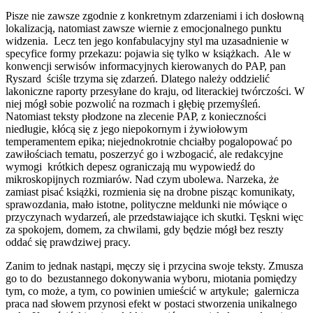
Pisze nie zawsze zgodnie z konkretnym zdarzeniami i ich dosłowną
lokalizacją, natomiast zawsze wiernie z emocjonalnego punktu
widzenia. Lecz ten jego konfabulacyjny styl ma uzasadnienie w
specyfice formy przekazu: pojawia się tylko w książkach. Ale w
konwencji serwisów informacyjnych kierowanych do PAP, pan
Ryszard ściśle trzyma się zdarzeń. Dlatego należy oddzielić
lakoniczne raporty przesyłane do kraju, od literackiej twórczości. W
niej mógł sobie pozwolić na rozmach i głębię przemyśleń.
Natomiast teksty płodzone na zlecenie PAP, z konieczności
niedługie, kłócą się z jego niepokornym i żywiołowym
temperamentem epika; niejednokrotnie chciałby pogalopować po
zawiłościach tematu, poszerzyć go i wzbogacić, ale redakcyjne
wymogi krótkich depesz ograniczają mu wypowiedź do
mikroskopijnych rozmiarów. Nad czym ubolewa. Narzeka, że
zamiast pisać książki, rozmienia się na drobne pisząc komunikaty,
sprawozdania, mało istotne, polityczne meldunki nie mówiące o
przyczynach wydarzeń, ale przedstawiające ich skutki. Tęskni więc
za spokojem, domem, za chwilami, gdy będzie mógł bez reszty
oddać się prawdziwej pracy.
Zanim to jednak nastąpi, męczy się i przycina swoje teksty. Zmusza
go to do bezustannego dokonywania wyboru, miotania pomiędzy
tym, co może, a tym, co powinien umieścić w artykule; galernicza
praca nad słowem przynosi efekt w postaci stworzenia unikalnego