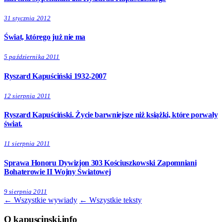
31 stycznia 2012
Świat, którego już nie ma
5 października 2011
Ryszard Kapuściński 1932-2007
12 sierpnia 2011
Ryszard Kapuściński. Życie barwniejsze niż książki, które porwały
świat.
11 sierpnia 2011
Sprawa Honoru Dywizjon 303 Kościuszkowski Zapomniani
Bohaterowie II Wojny Światowej
9 sierpnia 2011
← Wszystkie wywiady
← Wszystkie teksty
O kapuscinski.info