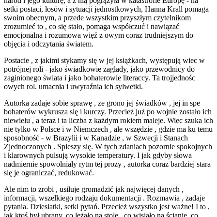
naród i jego kulturę, a z nią pogrążyła w katastrofie Europę - na
setki postaci, losów i sytuacji jednostkowych, Hanna Krall pomaga
swoim obecnym, a przede wszystkim przyszłym czytelnikom
zrozumieć to , co się stało, pomaga współczuć i nawiązać
emocjonalna i rozumowa więź z owym coraz trudniejszym do
objęcia i odczytania światem.
Postacie , z jakimi stykamy się w jej książkach, występują wiec w
potrójnej roli - jako świadkowie zagłady, jako przewodnicy do
zaginionego świata i jako bohaterowie literaccy. Ta trojjednośc
owych rol. umacnia i uwyraźnia ich sylwetki.
Autorka zadaje sobie sprawę , ze grono jej świadków , jej in spe
bohaterów wykrusza się i kurczy. Przecież już po wojnie zostało ich
niewielu , a teraz i ta liczba z każdym rokiem maleje. Wiec szuka ich
nie tylko w Polsce i w Niemczech , ale wszędzie , gdzie ma ku temu
sposobność - w Brazylii i w Kanadzie , w Szwecji i Stanach
Zjednoczonych . Spieszy się. W tych zdaniach pozornie spokojnych
i klarownych pulsują wysokie temperatury. I jak gdyby słowa
nadmiernie spowolniały rytm tej prozy , autorka coraz bardziej stara
się je ograniczać, redukować.
Ale nim to zrobi , usiłuje gromadzić jak najwięcej danych ,
informacji, wszelkiego rodzaju dokumentacji . Rozmawia , zadaje
pytania. Dziesiatki, setki pytań. Przecież wszystko jest ważne! I to ,
jak ktoś był ubrany, co leżało na stole , co wisiało na ścianie, co