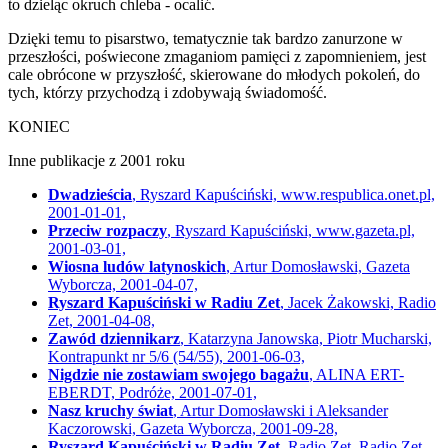
to dzieląc okruch chleba - ocalić.
Dzięki temu to pisarstwo, tematycznie tak bardzo zanurzone w
przeszłości, poświecone zmaganiom pamięci z zapomnieniem, jest
cale obrócone w przyszłość, skierowane do młodych pokoleń, do
tych, którzy przychodzą i zdobywają świadomość.
KONIEC
Inne publikacje z 2001 roku
Dwadzieścia
, Ryszard Kapuściński, www.respublica.onet.pl,
2001-01-01,
Przeciw rozpaczy
, Ryszard Kapuściński, www.gazeta.pl,
2001-03-01,
Wiosna ludów latynoskich
, Artur Domosławski, Gazeta
Wyborcza, 2001-04-07,
Ryszard Kapuściński w Radiu Zet
, Jacek Żakowski, Radio
Zet, 2001-04-08,
Zawód dziennikarz
, Katarzyna Janowska, Piotr Mucharski,
Kontrapunkt nr 5/6 (54/55), 2001-06-03,
Nigdzie nie zostawiam swojego bagażu
, ALINA ERT-
EBERDT, Podróże, 2001-07-01,
Nasz kruchy świat
, Artur Domosławski i Aleksander
Kaczorowski, Gazeta Wyborcza, 2001-09-28,
Ryszard Kapuściński w Radiu Zet
, Radio Zet, Radio Zet,