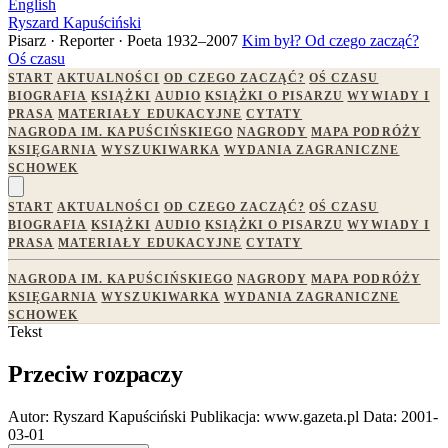
English
Ryszard Kapuściński
Pisarz · Reporter · Poeta
1932–2007
Kim był?
Od czego zacząć?
Oś czasu
START
AKTUALNOŚCI
OD CZEGO ZACZĄĆ?
OŚ CZASU
BIOGRAFIA
KSIĄŻKI
AUDIO
KSIĄŻKI O PISARZU
WYWIADY I
PRASA
MATERIAŁY EDUKACYJNE
CYTATY
NAGRODA IM. KAPUŚCIŃSKIEGO
NAGRODY
MAPA PODRÓŻY
KSIĘGARNIA
WYSZUKIWARKA
WYDANIA ZAGRANICZNE
SCHOWEK
START
AKTUALNOŚCI
OD CZEGO ZACZĄĆ?
OŚ CZASU
BIOGRAFIA
KSIĄŻKI
AUDIO
KSIĄŻKI O PISARZU
WYWIADY I
PRASA
MATERIAŁY EDUKACYJNE
CYTATY
NAGRODA IM. KAPUŚCIŃSKIEGO
NAGRODY
MAPA PODRÓŻY
KSIĘGARNIA
WYSZUKIWARKA
WYDANIA ZAGRANICZNE
SCHOWEK
Tekst
Przeciw rozpaczy
Autor:
Ryszard Kapuściński
Publikacja:
www.gazeta.pl
Data:
2001-
03-01