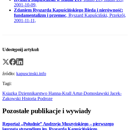
2001-10-09,
Zdaniem Ryszarda Kapuścińskiego Bieda i nierówność:
fundamentalizm i przemoc
, Ryszard Kapuściński, Przekrój,
2001-11-11,
Udostępnij artykuł:
źródło:
kapuscinski.info
Tagi:
Ksiazka
Dziennikarstwo
Hanna-Krall
Artur-Domoslawski
Jacek-
Zakowski
Historia
Podroze
Pozostałe publikacje i wywiady
Reportaż „Południe” Andrzeja Muszyńskiego – pierwszego
laureata stypendium im. Ryszarda Kapuścińskiego