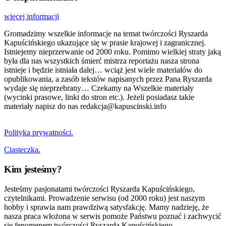
więcej informacji
Gromadzimy wszelkie informacje na temat twórczości Ryszarda
Kapuścińskiego ukazujące się w prasie krajowej i zagranicznej.
Istniejemy nieprzerwanie od 2000 roku. Pomimo wielkiej straty jaką
była dla nas wszystkich śmierć mistrza reportażu nasza strona
istnieje i będzie istniała dalej… wciąż jest wiele materiałów do
opublikowania, a zasób tekstów napisanych przez Pana Ryszarda
wydaje się nieprzebrany… Czekamy na Wszelkie materiały
(wycinki prasowe, linki do stron etc.). Jeżeli posiadasz takie
materiały napisz do nas redakcja@kapuscinski.info
Polityka prywatności.
Ciasteczka.
Kim jesteśmy?
Jesteśmy pasjonatami twórczości Ryszarda Kapuścińskiego,
czytelnikami. Prowadzenie serwisu (od 2000 roku) jest naszym
hobby i sprawia nam prawdziwą satysfakcję. Mamy nadzieję, że
nasza praca włożona w serwis pomoże Państwu poznać i zachwycić
się fenomenem twórczości Ryszarda Kapuścińskiego.