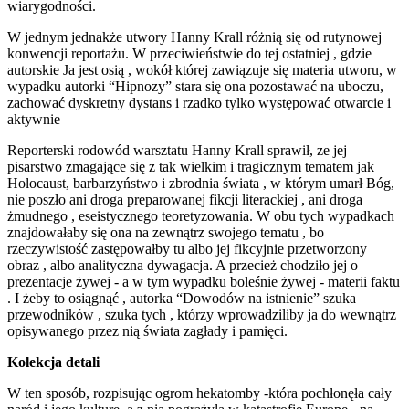
wiarygodności.
W jednym jednakże utwory Hanny Krall różnią się od rutynowej
konwencji reportażu. W przeciwieństwie do tej ostatniej , gdzie
autorskie Ja jest osią , wokół której zawiązuje się materia utworu, w
wypadku autorki “Hipnozy” stara się ona pozostawać na uboczu,
zachować dyskretny dystans i rzadko tylko występować otwarcie i
aktywnie
Reporterski rodowód warsztatu Hanny Krall sprawił, ze jej
pisarstwo zmagające się z tak wielkim i tragicznym tematem jak
Holocaust, barbarzyństwo i zbrodnia świata , w którym umarł Bóg,
nie poszło ani droga preparowanej fikcji literackiej , ani droga
żmudnego , eseistycznego teoretyzowania. W obu tych wypadkach
znajdowałaby się ona na zewnątrz swojego tematu , bo
rzeczywistość zastępowałby tu albo jej fikcyjnie przetworzony
obraz , albo analityczna dywagacja. A przecież chodziło jej o
prezentacje żywej - a w tym wypadku boleśnie żywej - materii faktu
. I żeby to osiągnąć , autorka “Dowodów na istnienie” szuka
przewodników , szuka tych , którzy wprowadziliby ja do wewnątrz
opisywanego przez nią świata zagłady i pamięci.
Kolekcja detali
W ten sposób, rozpisując ogrom hekatomby -która pochłonęła cały