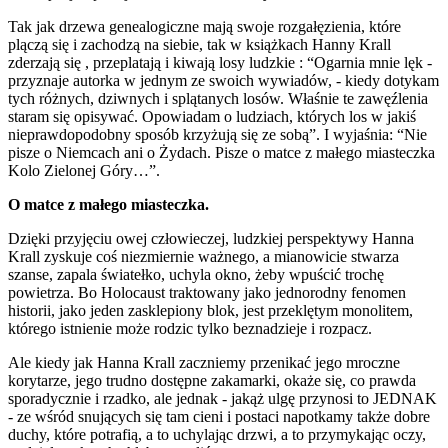
Tak jak drzewa genealogiczne mają swoje rozgałęzienia, które
plączą się i zachodzą na siebie, tak w książkach Hanny Krall
zderzają się , przeplatają i kiwają losy ludzkie : “Ogarnia mnie lęk -
przyznaje autorka w jednym ze swoich wywiadów, - kiedy dotykam
tych różnych, dziwnych i splątanych losów. Właśnie te zawęźlenia
staram się opisywać. Opowiadam o ludziach, których los w jakiś
nieprawdopodobny sposób krzyżują się ze sobą”. I wyjaśnia: “Nie
pisze o Niemcach ani o Żydach. Pisze o matce z małego miasteczka
Kolo Zielonej Góry…”.
O matce z małego miasteczka.
Dzięki przyjęciu owej człowieczej, ludzkiej perspektywy Hanna
Krall zyskuje coś niezmiernie ważnego, a mianowicie stwarza
szanse, zapala światełko, uchyla okno, żeby wpuścić trochę
powietrza. Bo Holocaust traktowany jako jednorodny fenomen
historii, jako jeden zasklepiony blok, jest przeklętym monolitem,
którego istnienie może rodzic tylko beznadzieje i rozpacz.
Ale kiedy jak Hanna Krall zaczniemy przenikać jego mroczne
korytarze, jego trudno dostępne zakamarki, okaże się, co prawda
sporadycznie i rzadko, ale jednak - jakąż ulgę przynosi to JEDNAK
- ze wśród snujących się tam cieni i postaci napotkamy także dobre
duchy, które potrafią, a to uchylając drzwi, a to przymykając oczy,