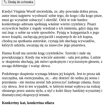
🏷️
Dodaj do schowka
Kiedyś Virginia Woolf stwierdziła, ze, aby powstała dobra proza,
autor musi najpierw wyobrazić sobie tego, do kogo i dla kogo pisze,
musi go wyraźnie zobaczyć i określić. Otóż te role bardzo
konkretnego adresata spełniają właśnie wierni czytelnicy. Pisarz
oczywiście będzie z reguły wiedział o ich istnieniu, gdyż dają mu
oni żnąc o sobie na wiele sposobów. Pytają w księgarniach o jego
nowe książki, zachęcają przyjaciół i znajomych do ich kupna,
chodzą na spotkania autorskie, czytają lub słuchają wywiadów,
których udziela, uważają się za znawców jego pisarstwa.
Hanna Krall ma szeroki krąg czytelników. Szeroki i stale się
powiększający. Kiedy ma wieczór autorski - sala jest pełna. Ludzie
w skupieniu słuchają, jak mówi spokojnym i wyciszonym głosem, z
uwaga dobierając i ważąc słowa.
Podobnego skupienia wymaga lektura jej książek. Jest to proza tak
oszczędna, tak esencjonalna, ze, - aby dotrzeć do sedna jej sensu i
przesłania - nie można uronić lub przeoczyć żadnego zdania, frazy
czy słowa. Jest to ten wypadek, w którym temat wpływa na rodzaj
obranego przez autora stylu, a styl z kolei śluzy bardziej wyrazistej i
dramatycznej ekspozycji tematu.
Konkretny kat, konkretna ofiara