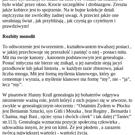
było widać przez okno. Krocie szczegółów i drobiazgow. Zreszta
jakże kobiece jest to spojrzenie. Na te bujne kolekcje detali
mężczyzna nie zwróciłby żadnej uwagi. A przecież jakże one
urealniają świat , jak przybliżają , jak czynią go czytelnym i
prawdziwym!
Rozbity monolit
To odtworzenie jest tworzeniem , kształtowaniem trwalszej postaci ,
w jakiej przechowuje się przeszłość i pamięć o niej - postaci mitu.
Mit ma swoje kanony , kanonem podstawowym jest genealogia .
Postać mityczna nie bierze się znikąd, u jej narodzin stoją jacyś
przodkowie lub jakaś historia , w każdym razie zbiorowo, jakaś
liczba mnoga. Mit jest formą myślenia klanowego, który go
cementuje i wyraża, a myślenie klanowe ma formę “my”, nie - “ja”,
lecz “my”.
W pisarstwie Hanny Krall genealogia jej bohaterów odgrywa
niezmiernie ważną role, jeżeli któryś z nich pojawi się w utworze, to
zwykle w genealogicznym otoczeniu : “Ostatnim Żydem w Płocku
jest Beniamin Sztucki, syn Gitli i Moszka , brat Reginy , Bernarda i
Chaima, mąż Basi , ojciec syna i dwóch córek” i tak dalej (“Taniec”
str.113). Genealogia wzmacnia pozycje społeczną człowieka ,
udowadnia innym, że jest on kimś. Że jest płodem , a zarazem
twórcą największej wartości - wartości życia.