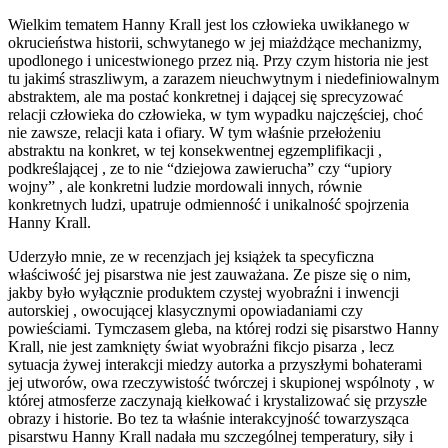
Wielkim tematem Hanny Krall jest los człowieka uwikłanego w
okrucieństwa historii, schwytanego w jej miażdżące mechanizmy,
upodlonego i unicestwionego przez nią. Przy czym historia nie jest
tu jakimś straszliwym, a zarazem nieuchwytnym i niedefiniowalnym
abstraktem, ale ma postać konkretnej i dającej się sprecyzować
relacji człowieka do człowieka, w tym wypadku najczęściej, choć
nie zawsze, relacji kata i ofiary. W tym właśnie przełożeniu
abstraktu na konkret, w tej konsekwentnej egzemplifikacji ,
podkreślającej , ze to nie “dziejowa zawierucha” czy “upiory
wojny” , ale konkretni ludzie mordowali innych, równie
konkretnych ludzi, upatruje odmienność i unikalność spojrzenia
Hanny Krall.
Uderzyło mnie, ze w recenzjach jej książek ta specyficzna
właściwość jej pisarstwa nie jest zauważana. Ze pisze się o nim,
jakby było wyłącznie produktem czystej wyobraźni i inwencji
autorskiej , owocującej klasycznymi opowiadaniami czy
powieściami. Tymczasem gleba, na której rodzi się pisarstwo Hanny
Krall, nie jest zamknięty świat wyobraźni fikcjo pisarza , lecz
sytuacja żywej interakcji miedzy autorka a przyszłymi bohaterami
jej utworów, owa rzeczywistość twórczej i skupionej wspólnoty , w
której atmosferze zaczynają kiełkować i krystalizować się przyszłe
obrazy i historie. Bo tez ta właśnie interakcyjność towarzysząca
pisarstwu Hanny Krall nadała mu szczególnej temperatury, siły i