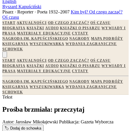
English
Ryszard Kapuściński
Pisarz · Reporter · Poeta
1932–2007
Kim był?
Od czego zacząć?
Oś czasu
START
AKTUALNOŚCI
OD CZEGO ZACZĄĆ?
OŚ CZASU
BIOGRAFIA
KSIĄŻKI
AUDIO
KSIĄŻKI O PISARZU
WYWIADY I
PRASA
MATERIAŁY EDUKACYJNE
CYTATY
NAGRODA IM. KAPUŚCIŃSKIEGO
NAGRODY
MAPA PODRÓŻY
KSIĘGARNIA
WYSZUKIWARKA
WYDANIA ZAGRANICZNE
SCHOWEK
START
AKTUALNOŚCI
OD CZEGO ZACZĄĆ?
OŚ CZASU
BIOGRAFIA
KSIĄŻKI
AUDIO
KSIĄŻKI O PISARZU
WYWIADY I
PRASA
MATERIAŁY EDUKACYJNE
CYTATY
NAGRODA IM. KAPUŚCIŃSKIEGO
NAGRODY
MAPA PODRÓŻY
KSIĘGARNIA
WYSZUKIWARKA
WYDANIA ZAGRANICZNE
SCHOWEK
Tekst
Prośba brzmiała: przeczytaj
Autor:
Jarosław Mikołajewski
Publikacja:
Gazeta Wyborcza
🏷️
Dodaj do schowka