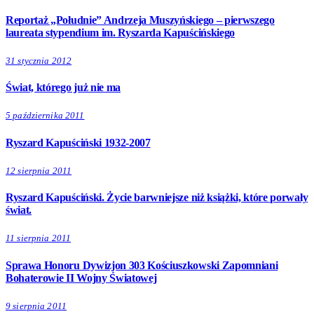
Reportaż „Południe” Andrzeja Muszyńskiego – pierwszego
laureata stypendium im. Ryszarda Kapuścińskiego
31 stycznia 2012
Świat, którego już nie ma
5 października 2011
Ryszard Kapuściński 1932-2007
12 sierpnia 2011
Ryszard Kapuściński. Życie barwniejsze niż książki, które porwały
świat.
11 sierpnia 2011
Sprawa Honoru Dywizjon 303 Kościuszkowski Zapomniani
Bohaterowie II Wojny Światowej
9 sierpnia 2011