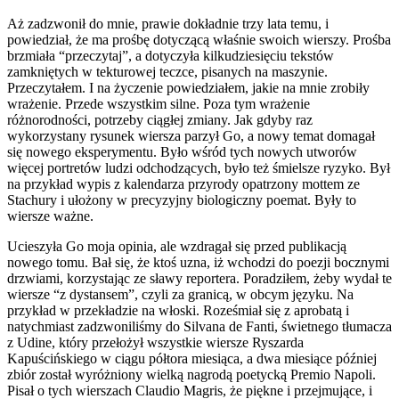
Aż zadzwonił do mnie, prawie dokładnie trzy lata temu, i
powiedział, że ma prośbę dotyczącą właśnie swoich wierszy. Prośba
brzmiała “przeczytaj”, a dotyczyła kilkudziesięciu tekstów
zamkniętych w tekturowej teczce, pisanych na maszynie.
Przeczytałem. I na życzenie powiedziałem, jakie na mnie zrobiły
wrażenie. Przede wszystkim silne. Poza tym wrażenie
różnorodności, potrzeby ciągłej zmiany. Jak gdyby raz
wykorzystany rysunek wiersza parzył Go, a nowy temat domagał
się nowego eksperymentu. Było wśród tych nowych utworów
więcej portretów ludzi odchodzących, było też śmielsze ryzyko. Był
na przykład wypis z kalendarza przyrody opatrzony mottem ze
Stachury i ułożony w precyzyjny biologiczny poemat. Były to
wiersze ważne.
Ucieszyła Go moja opinia, ale wzdragał się przed publikacją
nowego tomu. Bał się, że ktoś uzna, iż wchodzi do poezji bocznymi
drzwiami, korzystając ze sławy reportera. Poradziłem, żeby wydał te
wiersze “z dystansem”, czyli za granicą, w obcym języku. Na
przykład w przekładzie na włoski. Roześmiał się z aprobatą i
natychmiast zadzwoniliśmy do Silvana de Fanti, świetnego tłumacza
z Udine, który przełożył wszystkie wiersze Ryszarda
Kapuścińskiego w ciągu półtora miesiąca, a dwa miesiące później
zbiór został wyróżniony wielką nagrodą poetycką Premio Napoli.
Pisał o tych wierszach Claudio Magris, że piękne i przejmujące, i