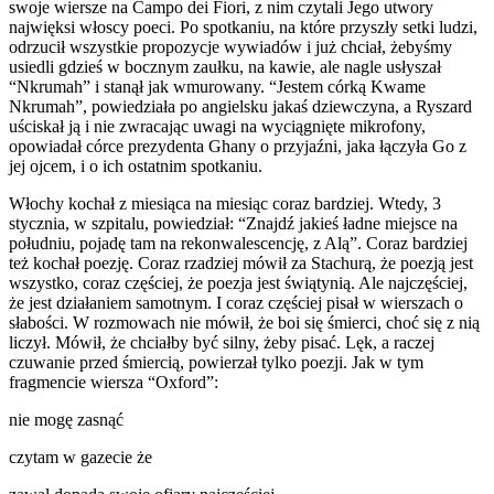
swoje wiersze na Campo dei Fiori, z nim czytali Jego utwory
najwięksi włoscy poeci. Po spotkaniu, na które przyszły setki ludzi,
odrzucił wszystkie propozycje wywiadów i już chciał, żebyśmy
usiedli gdzieś w bocznym zaułku, na kawie, ale nagle usłyszał
“Nkrumah” i stanął jak wmurowany. “Jestem córką Kwame
Nkrumah”, powiedziała po angielsku jakaś dziewczyna, a Ryszard
uściskał ją i nie zwracając uwagi na wyciągnięte mikrofony,
opowiadał córce prezydenta Ghany o przyjaźni, jaka łączyła Go z
jej ojcem, i o ich ostatnim spotkaniu.
Włochy kochał z miesiąca na miesiąc coraz bardziej. Wtedy, 3
stycznia, w szpitalu, powiedział: “Znajdź jakieś ładne miejsce na
południu, pojadę tam na rekonwalescencję, z Alą”. Coraz bardziej
też kochał poezję. Coraz rzadziej mówił za Stachurą, że poezją jest
wszystko, coraz częściej, że poezja jest świątynią. Ale najczęściej,
że jest działaniem samotnym. I coraz częściej pisał w wierszach o
słabości. W rozmowach nie mówił, że boi się śmierci, choć się z nią
liczył. Mówił, że chciałby być silny, żeby pisać. Lęk, a raczej
czuwanie przed śmiercią, powierzał tylko poezji. Jak w tym
fragmencie wiersza “Oxford”:
nie mogę zasnąć
czytam w gazecie że