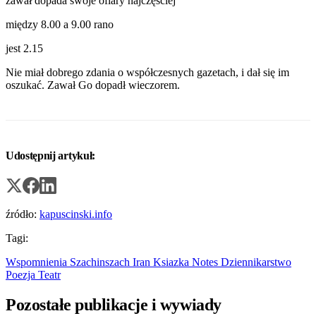
zawał dopada swoje ofiary najczęściej
między 8.00 a 9.00 rano
jest 2.15
Nie miał dobrego zdania o współczesnych gazetach, i dał się im
oszukać. Zawał Go dopadł wieczorem.
Udostępnij artykuł:
źródło:
kapuscinski.info
Tagi:
Wspomnienia
Szachinszach
Iran
Ksiazka
Notes
Dziennikarstwo
Poezja
Teatr
Pozostałe publikacje i wywiady