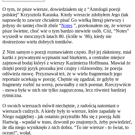
O tym, że pisze wiersze, dowiedziałem się z “Antologii poezji
polskiej” Krzysztofa Karaska. Kiedy wreszcie zdobyłem Jego (tak
naprawdę to zawsze chciałem pisać Go wielką literą) pierwszy i
jedyny do tamtej chwili zbiór “
Notes
”, przekonałem się, że wiersze
pisze świetne, choć wie o tym bardzo niewiele osób. Cóż, “Notes”
wyszedł w mrocznych latach 80. (ściśle w ‘86), kiedy nie
dostrzeżono wielu dobrych tomików.
Z Nim samym o poezji rozmawiałem często. Był jej złakniony, miał
kartki z prywatnymi wypisami nad biurkiem, a centralne miejsce
zajmował bodaj któryś z wierszy Kazimierza Hoffmana. Mawiał że
dzięki poezji język prozaika jest czujny i różnorodny, że poezja
odświeża mowę. Przyznawał też, że w wielu fragmentach jego
reportaże uciekają w poezję. Chętnie się zgadzał, że gdyby te
fragmenty rozbić na wersy, powstałby z nich poemat. Rzeczywiście
- mowa była w nich nie tylko zagęszczona, lecz również bardziej
rytmiczna.
O swoich wierszach mówił niechętnie, z radością natomiast o
wierszach cudzych. A kiedy były to wiersze, które zapadały w
Niego najgłębiej - jak ostatnio przytrafiło Mu się z poezją Julii
Hartwig - wpadał w trans, dzwonił po znajomych, żeby powiedzieć,
ile dla niego wyniknęło z nich dobra. “To nie wiersze - to świat, to
ocean!”, wołał.