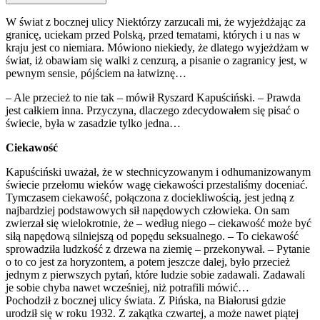
W świat z bocznej ulicy Niektórzy zarzucali mi, że wyjeżdżając za
granicę, uciekam przed Polską, przed tematami, których i u nas w
kraju jest co niemiara. Mówiono niekiedy, że dlatego wyjeżdżam w
świat, iż obawiam się walki z cenzurą, a pisanie o zagranicy jest, w
pewnym sensie, pójściem na łatwiznę…
– Ale przecież to nie tak – mówił Ryszard Kapuściński. – Prawda
jest całkiem inna. Przyczyna, dlaczego zdecydowałem się pisać o
świecie, była w zasadzie tylko jedna…
Ciekawość
Kapuściński uważał, że w stechnicyzowanym i odhumanizowanym
świecie przełomu wieków wagę ciekawości przestaliśmy doceniać.
Tymczasem ciekawość, połączona z dociekliwością, jest jedną z
najbardziej podstawowych sił napędowych człowieka. On sam
zwierzał się wielokrotnie, że – według niego – ciekawość może być
siłą napędową silniejszą od popędu seksualnego. – To ciekawość
sprowadziła ludzkość z drzewa na ziemię – przekonywał. – Pytanie
o to co jest za horyzontem, a potem jeszcze dalej, było przecież
jednym z pierwszych pytań, które ludzie sobie zadawali. Zadawali
je sobie chyba nawet wcześniej, niż potrafili mówić…
Pochodził z bocznej ulicy świata. Z Pińska, na Białorusi gdzie
urodził się w roku 1932. Z zakątka czwartej, a może nawet piątej