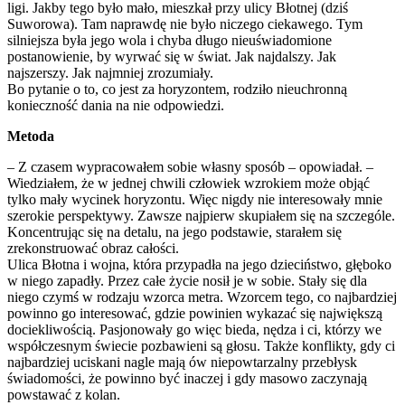
ligi. Jakby tego było mało, mieszkał przy ulicy Błotnej (dziś
Suworowa). Tam naprawdę nie było niczego ciekawego. Tym
silniejsza była jego wola i chyba długo nieuświadomione
postanowienie, by wyrwać się w świat. Jak najdalszy. Jak
najszerszy. Jak najmniej zrozumiały.
Bo pytanie o to, co jest za horyzontem, rodziło nieuchronną
konieczność dania na nie odpowiedzi.
Metoda
– Z czasem wypracowałem sobie własny sposób – opowiadał. –
Wiedziałem, że w jednej chwili człowiek wzrokiem może objąć
tylko mały wycinek horyzontu. Więc nigdy nie interesowały mnie
szerokie perspektywy. Zawsze najpierw skupiałem się na szczególe.
Koncentrując się na detalu, na jego podstawie, starałem się
zrekonstruować obraz całości.
Ulica Błotna i wojna, która przypadła na jego dzieciństwo, głęboko
w niego zapadły. Przez całe życie nosił je w sobie. Stały się dla
niego czymś w rodzaju wzorca metra. Wzorcem tego, co najbardziej
powinno go interesować, gdzie powinien wykazać się największą
dociekliwością. Pasjonowały go więc bieda, nędza i ci, którzy we
współczesnym świecie pozbawieni są głosu. Także konflikty, gdy ci
najbardziej uciskani nagle mają ów niepowtarzalny przebłysk
świadomości, że powinno być inaczej i gdy masowo zaczynają
powstawać z kolan.