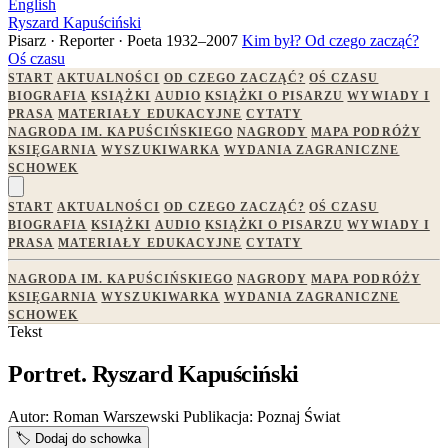
English
Ryszard Kapuściński
Pisarz · Reporter · Poeta
1932–2007
Kim był?
Od czego zacząć?
Oś czasu
START
AKTUALNOŚCI
OD CZEGO ZACZĄĆ?
OŚ CZASU
BIOGRAFIA
KSIĄŻKI
AUDIO
KSIĄŻKI O PISARZU
WYWIADY I
PRASA
MATERIAŁY EDUKACYJNE
CYTATY
NAGRODA IM. KAPUŚCIŃSKIEGO
NAGRODY
MAPA PODRÓŻY
KSIĘGARNIA
WYSZUKIWARKA
WYDANIA ZAGRANICZNE
SCHOWEK
START
AKTUALNOŚCI
OD CZEGO ZACZĄĆ?
OŚ CZASU
BIOGRAFIA
KSIĄŻKI
AUDIO
KSIĄŻKI O PISARZU
WYWIADY I
PRASA
MATERIAŁY EDUKACYJNE
CYTATY
NAGRODA IM. KAPUŚCIŃSKIEGO
NAGRODY
MAPA PODRÓŻY
KSIĘGARNIA
WYSZUKIWARKA
WYDANIA ZAGRANICZNE
SCHOWEK
Tekst
Portret. Ryszard Kapuściński
Autor:
Roman Warszewski
Publikacja:
Poznaj Świat
🏷️
Dodaj do schowka