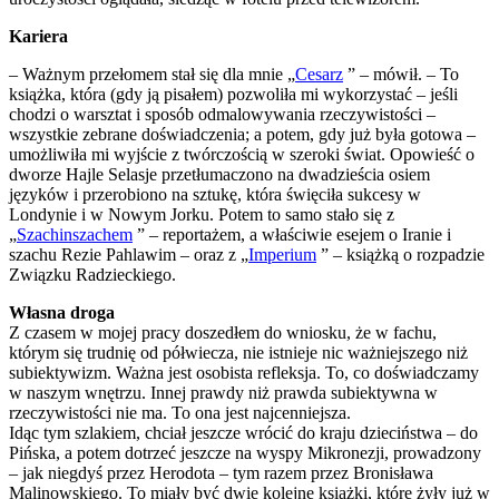
Kariera
– Ważnym przełomem stał się dla mnie „
Cesarz
” – mówił. – To
książka, która (gdy ją pisałem) pozwoliła mi wykorzystać – jeśli
chodzi o warsztat i sposób odmalowywania rzeczywistości –
wszystkie zebrane doświadczenia; a potem, gdy już była gotowa –
umożliwiła mi wyjście z twórczością w szeroki świat. Opowieść o
dworze Hajle Selasje przetłumaczono na dwadzieścia osiem
języków i przerobiono na sztukę, która święciła sukcesy w
Londynie i w Nowym Jorku. Potem to samo stało się z
„
Szachinszachem
” – reportażem, a właściwie esejem o Iranie i
szachu Rezie Pahlawim – oraz z „
Imperium
” – książką o rozpadzie
Związku Radzieckiego.
Własna droga
Z czasem w mojej pracy doszedłem do wniosku, że w fachu,
którym się trudnię od półwiecza, nie istnieje nic ważniejszego niż
subiektywizm. Ważna jest osobista refleksja. To, co doświadczamy
w naszym wnętrzu. Innej prawdy niż prawda subiektywna w
rzeczywistości nie ma. To ona jest najcenniejsza.
Idąc tym szlakiem, chciał jeszcze wrócić do kraju dzieciństwa – do
Pińska, a potem dotrzeć jeszcze na wyspy Mikronezji, prowadzony
– jak niegdyś przez Herodota – tym razem przez Bronisława
Malinowskiego. To miały być dwie kolejne książki, które żyły już w