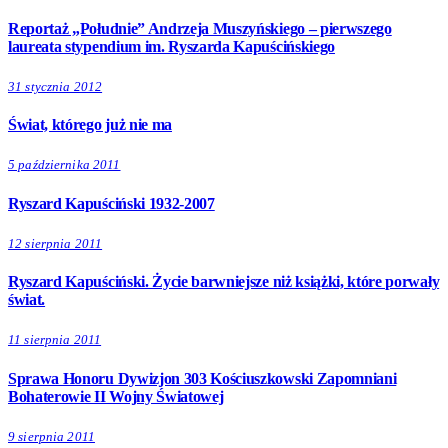
Reportaż „Południe” Andrzeja Muszyńskiego – pierwszego
laureata stypendium im. Ryszarda Kapuścińskiego
31 stycznia 2012
Świat, którego już nie ma
5 października 2011
Ryszard Kapuściński 1932-2007
12 sierpnia 2011
Ryszard Kapuściński. Życie barwniejsze niż książki, które porwały
świat.
11 sierpnia 2011
Sprawa Honoru Dywizjon 303 Kościuszkowski Zapomniani
Bohaterowie II Wojny Światowej
9 sierpnia 2011