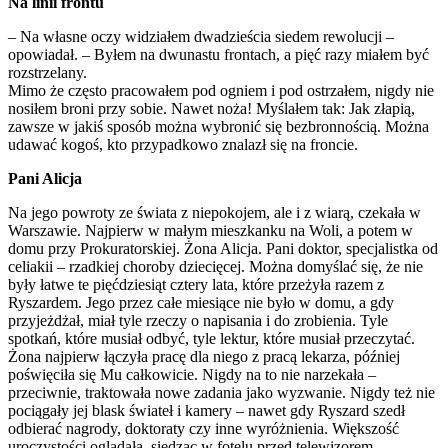
Na linii frontu
– Na własne oczy widziałem dwadzieścia siedem rewolucji –
opowiadał. – Byłem na dwunastu frontach, a pięć razy miałem być
rozstrzelany.
Mimo że często pracowałem pod ogniem i pod ostrzałem, nigdy nie
nosiłem broni przy sobie. Nawet noża! Myślałem tak: Jak złapią,
zawsze w jakiś sposób można wybronić się bezbronnością. Można
udawać kogoś, kto przypadkowo znalazł się na froncie.
Pani Alicja
Na jego powroty ze świata z niepokojem, ale i z wiarą, czekała w
Warszawie. Najpierw w małym mieszkanku na Woli, a potem w
domu przy Prokuratorskiej. Żona Alicja. Pani doktor, specjalistka od
celiakii – rzadkiej choroby dziecięcej. Można domyślać się, że nie
były łatwe te pięćdziesiąt cztery lata, które przeżyła razem z
Ryszardem. Jego przez całe miesiące nie było w domu, a gdy
przyjeżdżał, miał tyle rzeczy o napisania i do zrobienia. Tyle
spotkań, które musiał odbyć, tyle lektur, które musiał przeczytać.
Żona najpierw łączyła pracę dla niego z pracą lekarza, później
poświęciła się Mu całkowicie. Nigdy na to nie narzekała –
przeciwnie, traktowała nowe zadania jako wyzwanie. Nigdy też nie
pociągały jej blask świateł i kamery – nawet gdy Ryszard szedł
odbierać nagrody, doktoraty czy inne wyróżnienia. Większość
uroczystości oglądała, siedząc w fotelu przed telewizorem.