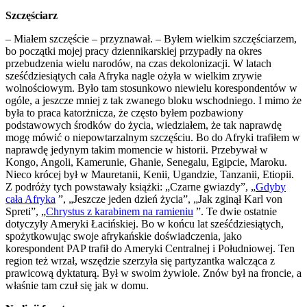
Szczęściarz
– Miałem szczęście – przyznawał. – Byłem wielkim szczęściarzem,
bo początki mojej pracy dziennikarskiej przypadły na okres
przebudzenia wielu narodów, na czas dekolonizacji. W latach
sześćdziesiątych cała Afryka nagle ożyła w wielkim zrywie
wolnościowym. Było tam stosunkowo niewielu korespondentów w
ogóle, a jeszcze mniej z tak zwanego bloku wschodniego. I mimo że
była to praca katorżnicza, że często byłem pozbawiony
podstawowych środków do życia, wiedziałem, że tak naprawdę
mogę mówić o niepowtarzalnym szczęściu. Bo do Afryki trafiłem w
naprawdę jedynym takim momencie w historii. Przebywał w
Kongo, Angoli, Kamerunie, Ghanie, Senegalu, Egipcie, Maroku.
Nieco krócej był w Mauretanii, Kenii, Ugandzie, Tanzanii, Etiopii.
Z podróży tych powstawały książki: „Czarne gwiazdy”, „
Gdyby
cała Afryka
”, „Jeszcze jeden dzień życia”, „Jak zginął Karl von
Spreti”, „
Chrystus z karabinem na ramieniu
”. Te dwie ostatnie
dotyczyły Ameryki Łacińskiej. Bo w końcu lat sześćdziesiątych,
spożytkowując swoje afrykańskie doświadczenia, jako
korespondent PAP trafił do Ameryki Centralnej i Południowej. Ten
region też wrzał, wszędzie szerzyła się partyzantka walcząca z
prawicową dyktaturą. Był w swoim żywiole. Znów był na froncie, a
właśnie tam czuł się jak w domu.