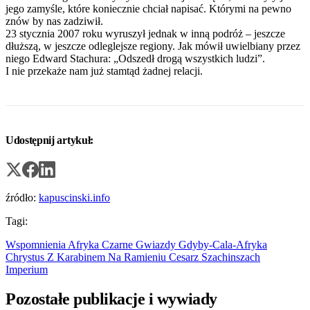
jego zamyśle, które koniecznie chciał napisać. Którymi na pewno
znów by nas zadziwił.
23 stycznia 2007 roku wyruszył jednak w inną podróż – jeszcze
dłuższą, w jeszcze odleglejsze regiony. Jak mówił uwielbiany przez
niego Edward Stachura: „Odszedł drogą wszystkich ludzi”.
I nie przekaże nam już stamtąd żadnej relacji.
Udostępnij artykuł:
źródło:
kapuscinski.info
Tagi:
Wspomnienia
Afryka
Czarne Gwiazdy
Gdyby-Cala-Afryka
Chrystus Z Karabinem Na Ramieniu
Cesarz
Szachinszach
Imperium
Pozostałe publikacje i wywiady