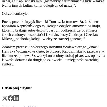
uznał, że Kapuściński miał „niezwykły dar rozumienia ludzi – także
tych z innych kultur, kultur odległych od naszej”.
Odszedł autorytet
Poeta, prozaik, krytyk literacki Tomasz Jastrun uważa, że śmierć
Ryszarda Kapuścińskiego to „kolejne odejście autorytetu w kraju,
któremu brakuje autorytetów”. Jastrun podkreślił, że po śmierci
takich cenionych osobistości jak m.in. Jerzy Giedroyc i Czesław
Miłosz, „odchodzą kolejni wielcy ze starszej generacji”.
Zdaniem prezesa Społecznego Instytutu Wydawniczego „Znak”
Henryka Woźniakowskiego, twórczość Kapuścińskiego przetrwa w
literaturze, ponieważ stworzył on osobny rodzaj pisarstwa, oparty na
łatwości dotarcia do drugiego człowieka i umiejętności szerokiej
syntezy.
Udostępnij artykuł: