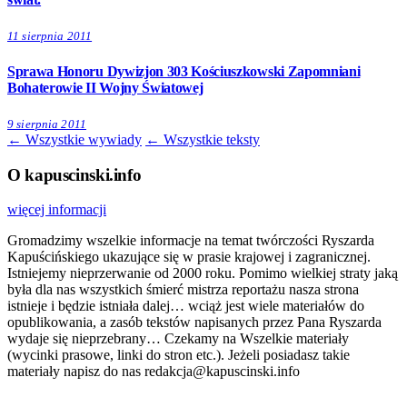
11 sierpnia 2011
Sprawa Honoru Dywizjon 303 Kościuszkowski Zapomniani
Bohaterowie II Wojny Światowej
9 sierpnia 2011
← Wszystkie wywiady
← Wszystkie teksty
O kapuscinski.info
więcej informacji
Gromadzimy wszelkie informacje na temat twórczości Ryszarda
Kapuścińskiego ukazujące się w prasie krajowej i zagranicznej.
Istniejemy nieprzerwanie od 2000 roku. Pomimo wielkiej straty jaką
była dla nas wszystkich śmierć mistrza reportażu nasza strona
istnieje i będzie istniała dalej… wciąż jest wiele materiałów do
opublikowania, a zasób tekstów napisanych przez Pana Ryszarda
wydaje się nieprzebrany… Czekamy na Wszelkie materiały
(wycinki prasowe, linki do stron etc.). Jeżeli posiadasz takie
materiały napisz do nas redakcja@kapuscinski.info