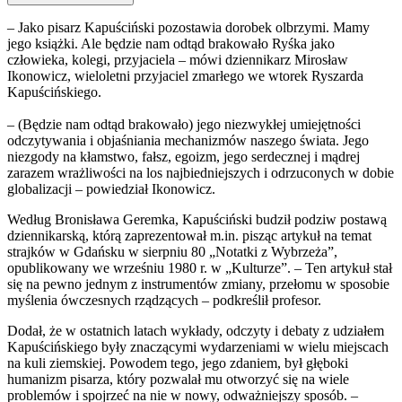
– Jako pisarz Kapuściński pozostawia dorobek olbrzymi. Mamy
jego książki. Ale będzie nam odtąd brakowało Ryśka jako
człowieka, kolegi, przyjaciela – mówi dziennikarz Mirosław
Ikonowicz, wieloletni przyjaciel zmarłego we wtorek Ryszarda
Kapuścińskiego.
– (Będzie nam odtąd brakowało) jego niezwykłej umiejętności
odczytywania i objaśniania mechanizmów naszego świata. Jego
niezgody na kłamstwo, fałsz, egoizm, jego serdecznej i mądrej
zarazem wrażliwości na los najbiedniejszych i odrzuconych w dobie
globalizacji – powiedział Ikonowicz.
Według Bronisława Geremka, Kapuściński budził podziw postawą
dziennikarską, którą zaprezentował m.in. pisząc artykuł na temat
strajków w Gdańsku w sierpniu 80 „Notatki z Wybrzeża”,
opublikowany we wrześniu 1980 r. w „Kulturze”. – Ten artykuł stał
się na pewno jednym z instrumentów zmiany, przełomu w sposobie
myślenia ówczesnych rządzących – podkreślił profesor.
Dodał, że w ostatnich latach wykłady, odczyty i debaty z udziałem
Kapuścińskiego były znaczącymi wydarzeniami w wielu miejscach
na kuli ziemskiej. Powodem tego, jego zdaniem, był głęboki
humanizm pisarza, który pozwalał mu otworzyć się na wiele
problemów i spojrzeć na nie w nowy, odważniejszy sposób. –