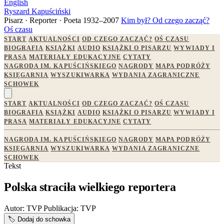
English
Ryszard Kapuściński
Pisarz · Reporter · Poeta
1932–2007
Kim był?
Od czego zacząć?
Oś czasu
START
AKTUALNOŚCI
OD CZEGO ZACZĄĆ?
OŚ CZASU
BIOGRAFIA
KSIĄŻKI
AUDIO
KSIĄŻKI O PISARZU
WYWIADY I
PRASA
MATERIAŁY EDUKACYJNE
CYTATY
NAGRODA IM. KAPUŚCIŃSKIEGO
NAGRODY
MAPA PODRÓŻY
KSIĘGARNIA
WYSZUKIWARKA
WYDANIA ZAGRANICZNE
SCHOWEK
START
AKTUALNOŚCI
OD CZEGO ZACZĄĆ?
OŚ CZASU
BIOGRAFIA
KSIĄŻKI
AUDIO
KSIĄŻKI O PISARZU
WYWIADY I
PRASA
MATERIAŁY EDUKACYJNE
CYTATY
NAGRODA IM. KAPUŚCIŃSKIEGO
NAGRODY
MAPA PODRÓŻY
KSIĘGARNIA
WYSZUKIWARKA
WYDANIA ZAGRANICZNE
SCHOWEK
Tekst
Polska straciła wielkiego reportera
Autor:
TVP
Publikacja:
TVP
🏷️
Dodaj do schowka