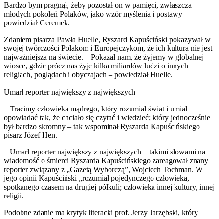
Bardzo bym pragnął, żeby pozostał on w pamięci, zwłaszcza
młodych pokoleń Polaków, jako wzór myślenia i postawy –
powiedział Geremek.
Zdaniem pisarza Pawła Huelle, Ryszard Kapuściński pokazywał w
swojej twórczości Polakom i Europejczykom, że ich kultura nie jest
najważniejsza na świecie. – Pokazał nam, że żyjemy w globalnej
wiosce, gdzie prócz nas żyje kilka miliardów ludzi o innych
religiach, poglądach i obyczajach – powiedział Huelle.
Umarł reporter największy z największych
– Tracimy człowieka mądrego, który rozumiał świat i umiał
opowiadać tak, że chciało się czytać i wiedzieć; który jednocześnie
był bardzo skromny – tak wspominał Ryszarda Kapuścińskiego
pisarz Józef Hen.
– Umarł reporter największy z największych – takimi słowami na
wiadomość o śmierci Ryszarda Kapuścińskiego zareagował znany
reporter związany z „Gazetą Wyborczą”, Wojciech Tochman. W
jego opinii Kapuściński „rozumiał pojedynczego człowieka,
spotkanego czasem na drugiej półkuli; człowieka innej kultury, innej
religii.
Podobne zdanie ma krytyk literacki prof. Jerzy Jarzębski, który