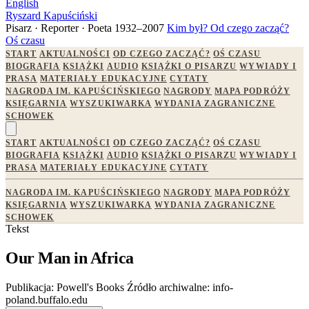
English
Ryszard Kapuściński
Pisarz · Reporter · Poeta
1932–2007
Kim był?
Od czego zacząć?
Oś czasu
START
AKTUALNOŚCI
OD CZEGO ZACZĄĆ?
OŚ CZASU
BIOGRAFIA
KSIĄŻKI
AUDIO
KSIĄŻKI O PISARZU
WYWIADY I
PRASA
MATERIAŁY EDUKACYJNE
CYTATY
NAGRODA IM. KAPUŚCIŃSKIEGO
NAGRODY
MAPA PODRÓŻY
KSIĘGARNIA
WYSZUKIWARKA
WYDANIA ZAGRANICZNE
SCHOWEK
START
AKTUALNOŚCI
OD CZEGO ZACZĄĆ?
OŚ CZASU
BIOGRAFIA
KSIĄŻKI
AUDIO
KSIĄŻKI O PISARZU
WYWIADY I
PRASA
MATERIAŁY EDUKACYJNE
CYTATY
NAGRODA IM. KAPUŚCIŃSKIEGO
NAGRODY
MAPA PODRÓŻY
KSIĘGARNIA
WYSZUKIWARKA
WYDANIA ZAGRANICZNE
SCHOWEK
Tekst
Our Man in Africa
Publikacja:
Powell's Books
Źródło archiwalne:
info-
poland.buffalo.edu