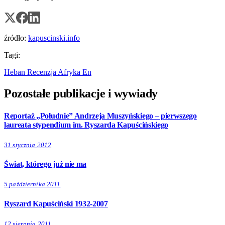
źródło:
kapuscinski.info
Tagi:
Heban
Recenzja
Afryka
En
Pozostałe publikacje i wywiady
Reportaż „Południe” Andrzeja Muszyńskiego – pierwszego
laureata stypendium im. Ryszarda Kapuścińskiego
31 stycznia 2012
Świat, którego już nie ma
5 października 2011
Ryszard Kapuściński 1932-2007
12 sierpnia 2011