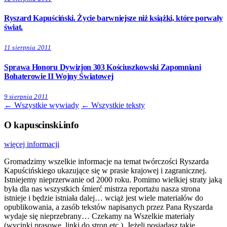
Ryszard Kapuściński. Życie barwniejsze niż książki, które porwały
świat.
11 sierpnia 2011
Sprawa Honoru Dywizjon 303 Kościuszkowski Zapomniani
Bohaterowie II Wojny Światowej
9 sierpnia 2011
← Wszystkie wywiady
← Wszystkie teksty
O kapuscinski.info
więcej informacji
Gromadzimy wszelkie informacje na temat twórczości Ryszarda
Kapuścińskiego ukazujące się w prasie krajowej i zagranicznej.
Istniejemy nieprzerwanie od 2000 roku. Pomimo wielkiej straty jaką
była dla nas wszystkich śmierć mistrza reportażu nasza strona
istnieje i będzie istniała dalej… wciąż jest wiele materiałów do
opublikowania, a zasób tekstów napisanych przez Pana Ryszarda
wydaje się nieprzebrany… Czekamy na Wszelkie materiały
(wycinki prasowe, linki do stron etc.). Jeżeli posiadasz takie