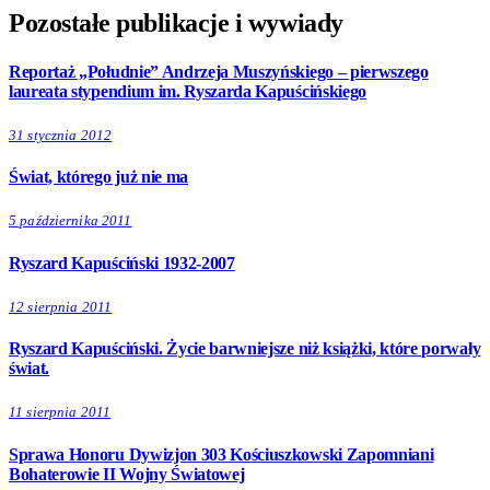
Pozostałe publikacje i wywiady
Reportaż „Południe” Andrzeja Muszyńskiego – pierwszego
laureata stypendium im. Ryszarda Kapuścińskiego
31 stycznia 2012
Świat, którego już nie ma
5 października 2011
Ryszard Kapuściński 1932-2007
12 sierpnia 2011
Ryszard Kapuściński. Życie barwniejsze niż książki, które porwały
świat.
11 sierpnia 2011
Sprawa Honoru Dywizjon 303 Kościuszkowski Zapomniani
Bohaterowie II Wojny Światowej