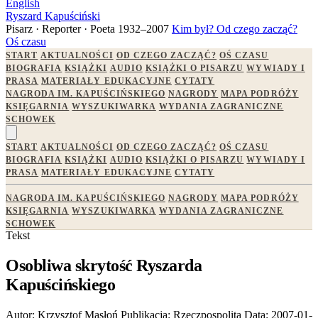
English
Ryszard Kapuściński
Pisarz · Reporter · Poeta
1932–2007
Kim był?
Od czego zacząć?
Oś czasu
START
AKTUALNOŚCI
OD CZEGO ZACZĄĆ?
OŚ CZASU
BIOGRAFIA
KSIĄŻKI
AUDIO
KSIĄŻKI O PISARZU
WYWIADY I
PRASA
MATERIAŁY EDUKACYJNE
CYTATY
NAGRODA IM. KAPUŚCIŃSKIEGO
NAGRODY
MAPA PODRÓŻY
KSIĘGARNIA
WYSZUKIWARKA
WYDANIA ZAGRANICZNE
SCHOWEK
START
AKTUALNOŚCI
OD CZEGO ZACZĄĆ?
OŚ CZASU
BIOGRAFIA
KSIĄŻKI
AUDIO
KSIĄŻKI O PISARZU
WYWIADY I
PRASA
MATERIAŁY EDUKACYJNE
CYTATY
NAGRODA IM. KAPUŚCIŃSKIEGO
NAGRODY
MAPA PODRÓŻY
KSIĘGARNIA
WYSZUKIWARKA
WYDANIA ZAGRANICZNE
SCHOWEK
Tekst
Osobliwa skrytość Ryszarda
Kapuścińskiego
Autor:
Krzysztof Masłoń
Publikacja:
Rzeczpospolita
Data:
2007-01-