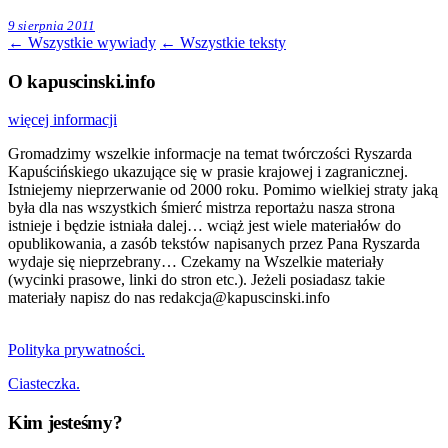
9 sierpnia 2011
← Wszystkie wywiady
← Wszystkie teksty
O kapuscinski.info
więcej informacji
Gromadzimy wszelkie informacje na temat twórczości Ryszarda
Kapuścińskiego ukazujące się w prasie krajowej i zagranicznej.
Istniejemy nieprzerwanie od 2000 roku. Pomimo wielkiej straty jaką
była dla nas wszystkich śmierć mistrza reportażu nasza strona
istnieje i będzie istniała dalej… wciąż jest wiele materiałów do
opublikowania, a zasób tekstów napisanych przez Pana Ryszarda
wydaje się nieprzebrany… Czekamy na Wszelkie materiały
(wycinki prasowe, linki do stron etc.). Jeżeli posiadasz takie
materiały napisz do nas redakcja@kapuscinski.info
Polityka prywatności.
Ciasteczka.
Kim jesteśmy?