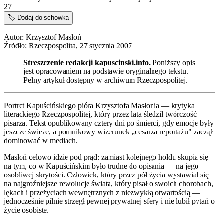
27
🏷️
Dodaj do schowka
Autor: Krzysztof Masłoń
Źródło: Rzeczpospolita, 27 stycznia 2007
Streszczenie redakcji kapuscinski.info.
Poniższy opis
jest opracowaniem na podstawie oryginalnego tekstu.
Pełny artykuł dostępny w archiwum Rzeczpospolitej.
Portret Kapuścińskiego pióra Krzysztofa Masłonia — krytyka
literackiego Rzeczpospolitej, który przez lata śledził twórczość
pisarza. Tekst opublikowany cztery dni po śmierci, gdy emocje były
jeszcze świeże, a pomnikowy wizerunek „cesarza reportażu" zaczął
dominować w mediach.
Masłoń celowo idzie pod prąd: zamiast kolejnego hołdu skupia się
na tym, co w Kapuścińskim było trudne do opisania — na jego
osobliwej skrytości. Człowiek, który przez pół życia wystawiał się
na najgroźniejsze rewolucje świata, który pisał o swoich chorobach,
lękach i przeżyciach wewnętrznych z niezwykłą otwartością —
jednocześnie pilnie strzegł pewnej prywatnej sfery i nie lubił pytań o
życie osobiste.