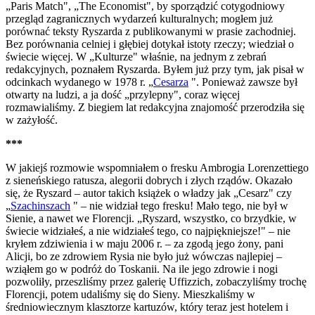
„Paris Match", „The Economist", by sporządzić cotygodniowy
przegląd zagranicznych wydarzeń kulturalnych; mogłem już
porównać teksty Ryszarda z publikowanymi w prasie zachodniej.
Bez porównania celniej i głębiej dotykał istoty rzeczy; wiedział o
świecie więcej. W „Kulturze" właśnie, na jednym z zebrań
redakcyjnych, poznałem Ryszarda. Byłem już przy tym, jak pisał w
odcinkach wydanego w 1978 r. „
Cesarza
". Ponieważ zawsze był
otwarty na ludzi, a ja dość „przylepny", coraz więcej
rozmawialiśmy. Z biegiem lat redakcyjna znajomość przerodziła się
w zażyłość.
***
W jakiejś rozmowie wspomniałem o fresku Ambrogia Lorenzettiego
z sieneńskiego ratusza, alegorii dobrych i złych rządów. Okazało
się, że Ryszard – autor takich książek o władzy jak „Cesarz" czy
„
Szachinszach
" – nie widział tego fresku! Mało tego, nie był w
Sienie, a nawet we Florencji. „Ryszard, wszystko, co brzydkie, w
świecie widziałeś, a nie widziałeś tego, co najpiękniejsze!" – nie
kryłem zdziwienia i w maju 2006 r. – za zgodą jego żony, pani
Alicji, bo ze zdrowiem Rysia nie było już wówczas najlepiej –
wziąłem go w podróż do Toskanii. Na ile jego zdrowie i nogi
pozwoliły, przeszliśmy przez galerię Uffizzich, zobaczyliśmy trochę
Florencji, potem udaliśmy się do Sieny. Mieszkaliśmy w
średniowiecznym klasztorze kartuzów, który teraz jest hotelem i