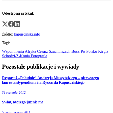
Udostępnij artykuł:
źródło:
kapuscinski.info
Tagi:
Wspomnienia
Afryka
Cesarz
Szachinszach
Busz-Po-Polsku
Kirgiz-
Schodzi-Z-Konia
Fotografia
Pozostałe publikacje i wywiady
Reportaż „Południe” Andrzeja Muszyńskiego – pierwszego
laureata stypendium im. Ryszarda Kapuścińskiego
31 stycznia 2012
Świat, którego już nie ma
5 października 2011