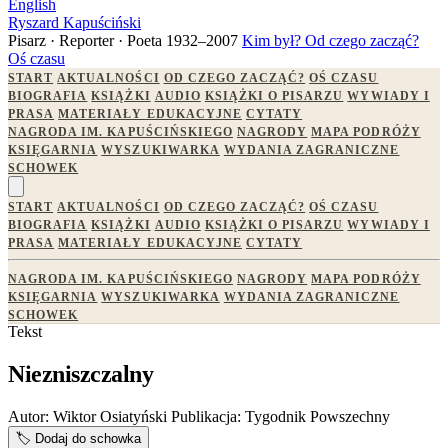
English
Ryszard Kapuściński
Pisarz · Reporter · Poeta
1932–2007
Kim był?
Od czego zacząć?
Oś czasu
START
AKTUALNOŚCI
OD CZEGO ZACZĄĆ?
OŚ CZASU
BIOGRAFIA
KSIĄŻKI
AUDIO
KSIĄŻKI O PISARZU
WYWIADY I
PRASA
MATERIAŁY EDUKACYJNE
CYTATY
NAGRODA IM. KAPUŚCIŃSKIEGO
NAGRODY
MAPA PODRÓŻY
KSIĘGARNIA
WYSZUKIWARKA
WYDANIA ZAGRANICZNE
SCHOWEK
START
AKTUALNOŚCI
OD CZEGO ZACZĄĆ?
OŚ CZASU
BIOGRAFIA
KSIĄŻKI
AUDIO
KSIĄŻKI O PISARZU
WYWIADY I
PRASA
MATERIAŁY EDUKACYJNE
CYTATY
NAGRODA IM. KAPUŚCIŃSKIEGO
NAGRODY
MAPA PODRÓŻY
KSIĘGARNIA
WYSZUKIWARKA
WYDANIA ZAGRANICZNE
SCHOWEK
Tekst
Niezniszczalny
Autor:
Wiktor Osiatyński
Publikacja:
Tygodnik Powszechny
🏷️
Dodaj do schowka