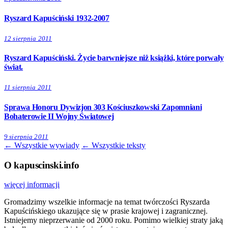
Ryszard Kapuściński 1932-2007
12 sierpnia 2011
Ryszard Kapuściński. Życie barwniejsze niż książki, które porwały
świat.
11 sierpnia 2011
Sprawa Honoru Dywizjon 303 Kościuszkowski Zapomniani
Bohaterowie II Wojny Światowej
9 sierpnia 2011
← Wszystkie wywiady
← Wszystkie teksty
O kapuscinski.info
więcej informacji
Gromadzimy wszelkie informacje na temat twórczości Ryszarda
Kapuścińskiego ukazujące się w prasie krajowej i zagranicznej.
Istniejemy nieprzerwanie od 2000 roku. Pomimo wielkiej straty jaką