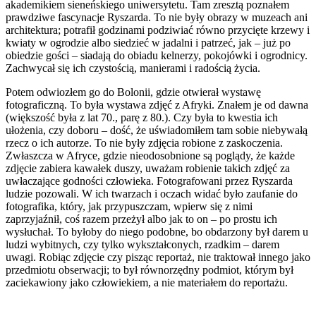
akademikiem sieneńskiego uniwersytetu. Tam zresztą poznałem
prawdziwe fascynacje Ryszarda. To nie były obrazy w muzeach ani
architektura; potrafił godzinami podziwiać równo przycięte krzewy i
kwiaty w ogrodzie albo siedzieć w jadalni i patrzeć, jak – już po
obiedzie gości – siadają do obiadu kelnerzy, pokojówki i ogrodnicy.
Zachwycał się ich czystością, manierami i radością życia.
Potem odwiozłem go do Bolonii, gdzie otwierał wystawę
fotograficzną. To była wystawa zdjęć z Afryki. Znałem je od dawna
(większość była z lat 70., parę z 80.). Czy była to kwestia ich
ułożenia, czy doboru – dość, że uświadomiłem tam sobie niebywałą
rzecz o ich autorze. To nie były zdjęcia robione z zaskoczenia.
Zwłaszcza w Afryce, gdzie nieodosobnione są poglądy, że każde
zdjęcie zabiera kawałek duszy, uważam robienie takich zdjęć za
uwłaczające godności człowieka. Fotografowani przez Ryszarda
ludzie pozowali. W ich twarzach i oczach widać było zaufanie do
fotografika, który, jak przypuszczam, wpierw się z nimi
zaprzyjaźnił, coś razem przeżył albo jak to on – po prostu ich
wysłuchał. To byłoby do niego podobne, bo obdarzony był darem u
ludzi wybitnych, czy tylko wykształconych, rzadkim – darem
uwagi. Robiąc zdjęcie czy pisząc reportaż, nie traktował innego jako
przedmiotu obserwacji; to był równorzędny podmiot, którym był
zaciekawiony jako człowiekiem, a nie materiałem do reportażu.