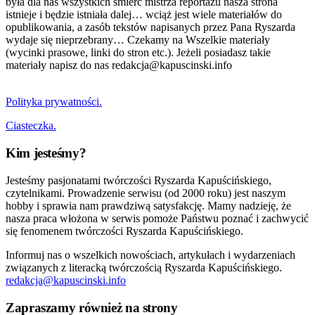
była dla nas wszystkich śmierć mistrza reportażu nasza strona
istnieje i będzie istniała dalej… wciąż jest wiele materiałów do
opublikowania, a zasób tekstów napisanych przez Pana Ryszarda
wydaje się nieprzebrany… Czekamy na Wszelkie materiały
(wycinki prasowe, linki do stron etc.). Jeżeli posiadasz takie
materiały napisz do nas redakcja@kapuscinski.info
Polityka prywatności.
Ciasteczka.
Kim jesteśmy?
Jesteśmy pasjonatami twórczości Ryszarda Kapuścińskiego,
czytelnikami. Prowadzenie serwisu (od 2000 roku) jest naszym
hobby i sprawia nam prawdziwą satysfakcję. Mamy nadzieję, że
nasza praca włożona w serwis pomoże Państwu poznać i zachwycić
się fenomenem twórczości Ryszarda Kapuścińskiego.
Informuj nas o wszelkich nowościach, artykułach i wydarzeniach
związanych z literacką twórczością Ryszarda Kapuścińskiego.
redakcja@kapuscinski.info
Zapraszamy również na strony