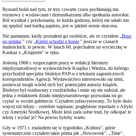
Ryszard bolał nad tym, że trzy czwarte czasu pochłaniają mu
rozmowy z wydawcami i dziennikarzami albo spotkania autorskie.
Ból wynikał z przekonania, że każda godzina, której nie udało mu
się spędzić nad kartką papieru, jest w jakimś sensie stracona.
Nie pamiętam, kiedy poznałem go osobiście, ale że czytałem „
Busz
po polsku
" czy „
Kirgiz schodzi z konia
" jeszcze w czasach
studenckich, to pewne. W latach 60. pojechałem na wycieczkę w
Kaukaz z „Kirgizem" w ręku.
Jesienią 1968 r. rozpocząłem pracę w redakcji literatury
międzynarodowej w wydawnictwie Książka i Wiedza, do którego
przychodził specjalny biuletyn PAP-u z tekstami zagranicznych
korespondentów Agencji. Wydawnictwo interesowało się nimi,
ponieważ mogli wśród nich być potencjalni autorzy książek.
Biuletyn był rozdawany z rozdzielnika i mnie się nie należał, ale
jedna z redaktorek działu międzynarodowego pozwalała mi go
czytać w swoim gabinecie. Czytałem zafascynowany. To było dużo
więcej niż teksty – rzetelnie napisane, pogłębione reportaże z Afryki
czy Ameryki Środkowej. Może ktoś zada sobie trud, by odkopać te
teksty i wydać je? Na pewno byłoby warto.
Gdy w 1971 r. znalazłem się w tygodniku „Kultura", gdzie
systematycznie czytałem takie pisma jak „Newsweek", „Time",