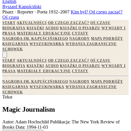
English
Ryszard Kapuściński
Pisarz · Reporter · Poeta
1932–2007
Kim był?
Od czego zacząć?
Oś czasu
START
AKTUALNOŚCI
OD CZEGO ZACZĄĆ?
OŚ CZASU
BIOGRAFIA
KSIĄŻKI
AUDIO
KSIĄŻKI O PISARZU
WYWIADY I
PRASA
MATERIAŁY EDUKACYJNE
CYTATY
NAGRODA IM. KAPUŚCIŃSKIEGO
NAGRODY
MAPA PODRÓŻY
KSIĘGARNIA
WYSZUKIWARKA
WYDANIA ZAGRANICZNE
SCHOWEK
START
AKTUALNOŚCI
OD CZEGO ZACZĄĆ?
OŚ CZASU
BIOGRAFIA
KSIĄŻKI
AUDIO
KSIĄŻKI O PISARZU
WYWIADY I
PRASA
MATERIAŁY EDUKACYJNE
CYTATY
NAGRODA IM. KAPUŚCIŃSKIEGO
NAGRODY
MAPA PODRÓŻY
KSIĘGARNIA
WYSZUKIWARKA
WYDANIA ZAGRANICZNE
SCHOWEK
Tekst
Magic Journalism
Autor:
Adam Hochschild
Publikacja:
The New York Review of
Books
Data:
1994-11-03