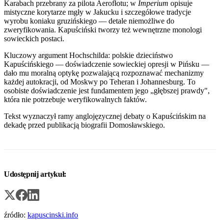
Karabach przebrany za pilota Aerofłotu; w
Imperium
opisuje
mistyczne korytarze mgły w Jakucku i szczegółowe tradycje
wyrobu koniaku gruzińskiego — detale niemożliwe do
zweryfikowania. Kapuściński tworzy też wewnętrzne monologi
sowieckich postaci.
Kluczowy argument Hochschilda: polskie dzieciństwo
Kapuścińskiego — doświadczenie sowieckiej opresji w Pińsku —
dało mu moralną optykę pozwalającą rozpoznawać mechanizmy
każdej autokracji, od Moskwy po Teheran i Johannesburg. To
osobiste doświadczenie jest fundamentem jego „głębszej prawdy",
która nie potrzebuje weryfikowalnych faktów.
Tekst wyznaczył ramy anglojęzycznej debaty o Kapuścińskim na
dekadę przed publikacją biografii Domosławskiego.
Udostępnij artykuł:
źródło:
kapuscinski.info