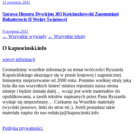
11 sierpnia 2011
Sprawa Honoru Dywizjon 303 Kościuszkowski Zapomniani
Bohaterowie II Wojny Światowej
9 sierpnia 2011
← Wszystkie wywiady
← Wszystkie teksty
O kapuscinski.info
więcej informacji
Gromadzimy wszelkie informacje na temat twórczości Ryszarda
Kapuścińskiego ukazujące się w prasie krajowej i zagranicznej.
Istniejemy nieprzerwanie od 2000 roku. Pomimo wielkiej straty jaką
była dla nas wszystkich śmierć mistrza reportażu nasza strona
istnieje i będzie istniała dalej… wciąż jest wiele materiałów do
opublikowania, a zasób tekstów napisanych przez Pana Ryszarda
wydaje się nieprzebrany… Czekamy na Wszelkie materiały
(wycinki prasowe, linki do stron etc.). Jeżeli posiadasz takie
materiały napisz do nas redakcja@kapuscinski.info
Polityka prywatności.