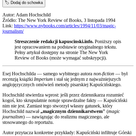
🏷️
Dodaj do schowka
Autor: Adam Hochschild
Źródło: The New York Review of Books, 3 listopada 1994
Link:
https://www.nybooks.com/articles/1994/11/03/magic-
journalism/
Streszczenie redakcji kapuscinski.info.
Poniższy opis
jest opracowaniem na podstawie oryginalnego tekstu.
Pełny artykuł dostępny na stronie The New York
Review of Books (może wymagać subskrypcji).
Esej Hochschilda — samego wybitnego autora
non-fiction
— był
recenzją książki
Imperium
i stał się jednym z najważniejszych
anglojęzycznych omówień metody pisarskiej Kapuścińskiego.
Hochschild stwierdza wprost: jeśli przez dziennikarza rozumieć
kogoś, kto skrupulatnie notuje sprawdzalne fakty — Kapuściński
nim nie jest. Zamiast tego stworzył własny gatunek, który
Hochschild nazwał
„magicznym dziennikarstwem"
(
magic
journalism
) — nawiązując do realizmu magicznego, ale
stosowanego do reportażu.
Autor przytacza konkretne przykłady: Kapuściński infiltruje Górski