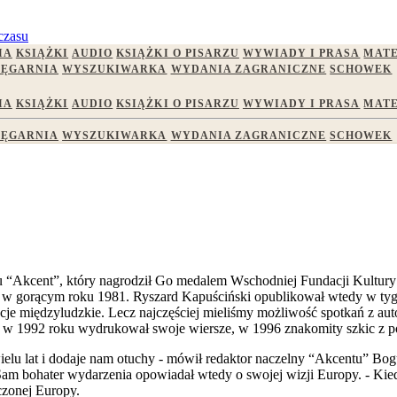
czasu
IA
KSIĄŻKI
AUDIO
KSIĄŻKI O PISARZU
WYWIADY I PRASA
MATE
IĘGARNIA
WYSZUKIWARKA
WYDANIA ZAGRANICZNE
SCHOWEK
IA
KSIĄŻKI
AUDIO
KSIĄŻKI O PISARZU
WYWIADY I PRASA
MATE
IĘGARNIA
WYSZUKIWARKA
WYDANIA ZAGRANICZNE
SCHOWEK
u “Akcent”, który nagrodził Go medalem Wschodniej Fundacji Kultur
a w gorącym roku 1981. Ryszard Kapuściński opublikował wtedy w tyg
acje międzyludzkie. Lecz najczęściej mieliśmy możliwość spotkań z au
ki w 1992 roku wydrukował swoje wiersze, w 1996 znakomity szkic z 
 wielu lat i dodaje nam otuchy - mówił redaktor naczelny “Akcentu” 
 bohater wydarzenia opowiadał wtedy o swojej wizji Europy. - Kiedyś n
oczonej Europy.