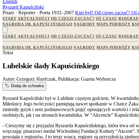
English
Ryszard Kapuściński
Pisarz · Reporter · Poeta
1932–2007
Kim był?
Od czego zacząć?
Oś 
START
AKTUALNOŚCI
OD CZEGO ZACZĄĆ?
OŚ CZASU
BIOGRAF
NAGRODA IM. KAPUŚCIŃSKIEGO
NAGRODY
MAPA PODRÓŻY
KS
START
AKTUALNOŚCI
OD CZEGO ZACZĄĆ?
OŚ CZASU
BIOGRAF
NAGRODA IM. KAPUŚCIŃSKIEGO
NAGRODY
MAPA PODRÓŻY
KS
Tekst
Lubelskie ślady Kapuścińskiego
Autor:
Grzegorz Józefczuk,
Publikacja:
Gazeta Wyborcza
🏷️
Dodaj do schowka
Ryszard Kapuściński był w Lublinie częstym gościem. W kwartalnik
Miłośnicy Jego twórczości pamiętają nawet spotkanie w Chatce Żak
zmieniły język i sens podstawowych pojęć opisujących wartości i rel
osobistych, jak i na stronach kwartalnika. W “Akcencie” Kapuścińs
- Cieszymy się z przyjaźni Ryszarda Kapuścińskiego, która trwa od
wręczając pisarzowi medal Wschodniej Fundacji Kultury “Akcent”. Sam
powstała z regionów. I to teraz wraca, regiony są przyszłością zjedn