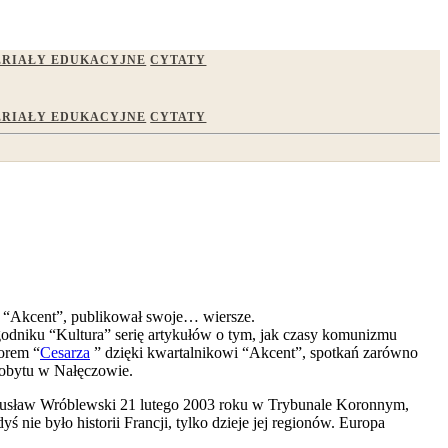
RIAŁY EDUKACYJNE
CYTATY
RIAŁY EDUKACYJNE
CYTATY
y “Akcent”, publikował swoje… wiersze.
odniku “Kultura” serię artykułów o tym, jak czasy komunizmu
torem “
Cesarza
” dzięki kwartalnikowi “Akcent”, spotkań zarówno
pobytu w Nałęczowie.
Bogusław Wróblewski 21 lutego 2003 roku w Trybunale Koronnym,
ie było historii Francji, tylko dzieje jej regionów. Europa