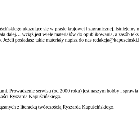
ńskiego ukazujące się w prasie krajowej i zagranicznej. Istniejemy n
stniała dalej… wciąż jest wiele materiałów do opublikowania, a zasób 
. Jeżeli posiadasz takie materiały napisz do nas redakcja@kapuscinski.
kami. Prowadzenie serwisu (od 2000 roku) jest naszym hobby i sprawi
ości Ryszarda Kapuścińskiego.
ązanych z literacką twórczością Ryszarda Kapuścińskiego.