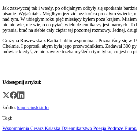
Jak zazwyczaj tak i wtedy, po oficjalnym odbyły się spotkania bardz
pisanie. Wyjaśniał: - Mógłbym jeździć bez końca po całym świecie, nie
nad tym. W ubiegłym roku pięć miesięcy byłem poza krajem. Miałem 
nic nie wie, nie wie, o co pytać, wielu dziennikarzy jest marnych.
pytania, brać na siebie cały ciężar tej pozornej rozmowy. Jednej, drugi
Grażyna Ruszewska z Radia Lublin wspomina: - Poznaliśmy się w 1992
Chełmie. I poprosił, abym była jego przewodnikiem. Zadawał 300 pyta
mówiąc kiedyś, że nie zawsze trzeba myśleć o tym tylko, co jest na p
Udostępnij artykuł:
źródło:
kapuscinski.info
Tagi:
Wspomnienia
Cesarz
Ksiazka
Dziennikarstwo
Poezja
Podroze
Europ