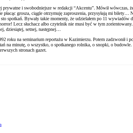
iej prywatne i swobodniejsze w redakcji “Akcentu”. Mówił wówczas, że
 płacąc grosza, ciągle otrzymuję zaproszenia, przysyłają mi bilety… Nie
sto spotkań. Bywały takie momenty, że udzielałem po 11 wywiadów dzi
 To horror! Lecz słuchacz albo czytelnik nie musi być w tym zorientow
ej, dziesiątej, setnej, następnej…
 roku na seminarium reportażu w Kazimierzu. Potem zadzwonił i powie
ń na minutę, o wszystko, o spotkanego rolnika, o snopki, o budowle. 
ierwszych stronach gazet.
a