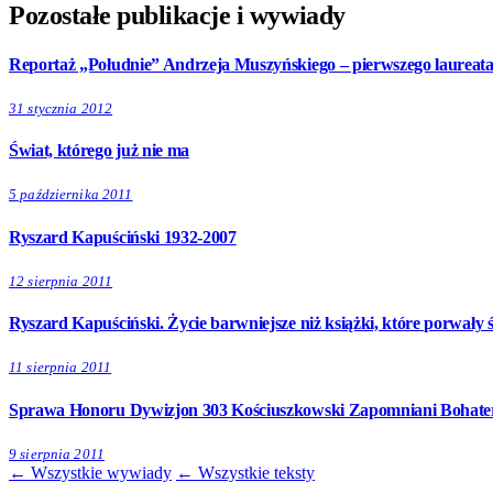
Pozostałe publikacje i wywiady
Reportaż „Południe” Andrzeja Muszyńskiego – pierwszego laureat
31 stycznia 2012
Świat, którego już nie ma
5 października 2011
Ryszard Kapuściński 1932-2007
12 sierpnia 2011
Ryszard Kapuściński. Życie barwniejsze niż książki, które porwały ś
11 sierpnia 2011
Sprawa Honoru Dywizjon 303 Kościuszkowski Zapomniani Bohater
9 sierpnia 2011
← Wszystkie wywiady
← Wszystkie teksty