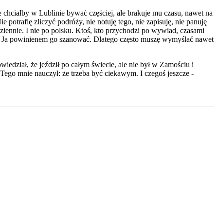
 chciałby w Lublinie bywać częściej, ale brakuje mu czasu, nawet na
 potrafię zliczyć podróży, nie notuję tego, nie zapisuję, nie panuję
ennie. I nie po polsku. Ktoś, kto przychodzi po wywiad, czasami
any. Ja powinienem go szanować. Dlatego często muszę wymyślać nawet
dział, że jeździł po całym świecie, ale nie był w Zamościu i
Tego mnie nauczył: że trzeba być ciekawym. I czegoś jeszcze -