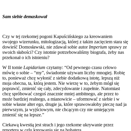
Sam siebie demaskował
Czy w tej rzekomej pogoni Kapuścińskiego za kreowaniem
swojego wizerunku, mitologizacją, której z takim zacięciem stara się
dowieść Domosławski, nie zdawał sobie autor
Imperium
sprawy ze
swoich słabości? Czy istotnie potrzebowaliśmy biografa, żeby nas
przekonał o ich istnieniu?
W II tomie
Lapidarium
czytamy: “Od pewnego czasu celowo
mówię o sobie – “my”, świadomie używam liczby mnogiej. Robię
to, ponieważ chcę wyłonić z siebie dodatkową istotę, lepszą niż
moja obecna, ta, którą jestem. Nie wierzę w to, żebym mógł się
poprawić, zmienić się cały, zdecydowanie i zupełnie. Natomiast
chcę spróbować czegoś znacznie mniej ambitnego, ale przez to
może bardziej realnego, a mianowicie – uformować z siebie i w
sobie własne alter ego, drugie ja, które sprawowałoby pieczę nad ja
pierwszym, ja wyjściowym, nie chcącym czy nie umiejącym
zmienić się na lepsze.”
Ciekawą kwestią jest strach i jego rzekome ukrywanie przez
reportera w celu kreowania się na bohatera.