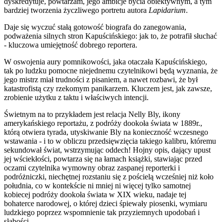
dyskredytuje, powtarzam, jego ambicje bycia obiektywnym, a tym
bardziej tworzenia życzliwego portretu autora
Lapidarium
.
Daje się wyczuć stałą gotowość biografa do zanegowania,
podważenia silnych stron Kapuścińskiego: jak to, że potrafił słuchać
- kluczowa umiejętność dobrego reportera.
W oswojenia aury pomnikowości, jaka otaczała Kapuścińskiego,
tak po ludzku pomocne niejednemu czytelnikowi będą wyznania, że
jego mistrz miał trudności z pisaniem, a nawet rozbawi, że był
katastrofistą czy rzekomym panikarzem. Kluczem jest, jak zawsze,
zrobienie użytku z taktu i właściwych intencji.
Świetnym na to przykładem jest relacja Nelly Bly, ikony
amerykańskiego reportażu, z podróży dookoła świata w 1889r.,
którą otwiera tyrada, utyskiwanie Bly na konieczność wczesnego
wstawania - i to w obliczu przedsięwzięcia takiego kalibru, któremu
sekundował świat, wstrzymując oddech! Hojny opis, dający upust
jej wściekłości, powtarza się na łamach książki, stawiając przed
oczami czytelnika wymowny obraz zaspanej reporterki i
podróżniczki, niechętnej rozstaniu się z pościelą wcześniej niż koło
południa, co w kontekście ni mniej ni więcej tylko samotnej
kobiecej podróży dookoła świata w XIX wieku, nadaje tej
bohaterce narodowej, o której dzieci śpiewały piosenki, wymiaru
ludzkiego poprzez wspomnienie tak przyziemnych upodobań i
słabości.