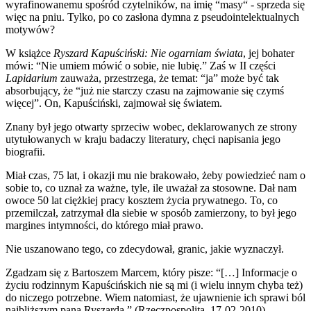
wyrafinowanemu spośród czytelników, na imię “masy“ - sprzeda się
więc na pniu. Tylko, po co zasłona dymna z pseudointelektualnych
motywów?
W książce
Ryszard Kapuściński: Nie ogarniam świata
, jej bohater
mówi: “Nie umiem mówić o sobie, nie lubię.” Zaś w II części
Lapidarium
zauważa, przestrzega, że temat: “ja” może być tak
absorbujący, że “już nie starczy czasu na zajmowanie się czymś
więcej”. On, Kapuściński, zajmował się światem.
Znany był jego otwarty sprzeciw wobec, deklarowanych ze strony
utytułowanych w kraju badaczy literatury, chęci napisania jego
biografii.
Miał czas, 75 lat, i okazji mu nie brakowało, żeby powiedzieć nam o
sobie to, co uznał za ważne, tyle, ile uważał za stosowne. Dał nam
owoce 50 lat ciężkiej pracy kosztem życia prywatnego. To, co
przemilczał, zatrzymał dla siebie w sposób zamierzony, to był jego
margines intymności, do którego miał prawo.
Nie uszanowano tego, co zdecydował, granic, jakie wyznaczył.
Zgadzam się z Bartoszem Marcem, który pisze: “[…] Informacje o
życiu rodzinnym Kapuścińskich nie są mi (i wielu innym chyba też)
do niczego potrzebne. Wiem natomiast, że ujawnienie ich sprawi ból
najbliższym pana Ryszarda.” (Rzeczpospolita, 17-02-2010).