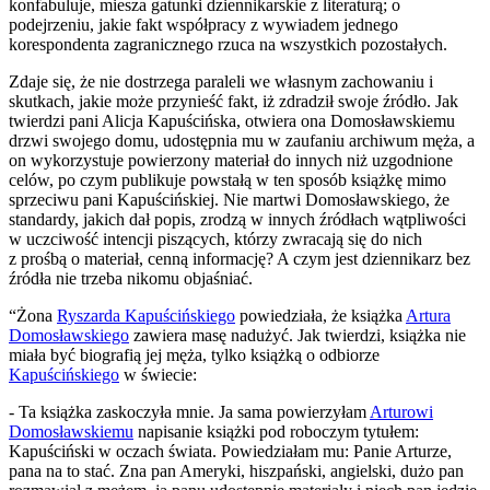
konfabuluje, miesza gatunki dziennikarskie z literaturą; o
podejrzeniu, jakie fakt współpracy z wywiadem jednego
korespondenta zagranicznego rzuca na wszystkich pozostałych.
Zdaje się, że nie dostrzega paraleli we własnym zachowaniu i
skutkach, jakie może przynieść fakt, iż zdradził swoje źródło. Jak
twierdzi pani Alicja Kapuścińska, otwiera ona Domosławskiemu
drzwi swojego domu, udostępnia mu w zaufaniu archiwum męża, a
on wykorzystuje powierzony materiał do innych niż uzgodnione
celów, po czym publikuje powstałą w ten sposób książkę mimo
sprzeciwu pani Kapuścińskiej. Nie martwi Domosławskiego, że
standardy, jakich dał popis, zrodzą w innych źródłach wątpliwości
w uczciwość intencji piszących, którzy zwracają się do nich
z prośbą o materiał, cenną informację? A czym jest dziennikarz bez
źródła nie trzeba nikomu objaśniać.
“Żona
Ryszarda Kapuścińskiego
powiedziała, że książka
Artura
Domosławskiego
zawiera masę nadużyć. Jak twierdzi, książka nie
miała być biografią jej męża, tylko książką o odbiorze
Kapuścińskiego
w świecie:
- Ta książka zaskoczyła mnie. Ja sama powierzyłam
Arturowi
Domosławskiemu
napisanie książki pod roboczym tytułem:
Kapuściński w oczach świata. Powiedziałam mu: Panie Arturze,
pana na to stać. Zna pan Ameryki, hiszpański, angielski, dużo pan