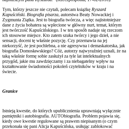
Tym, którzy jeszcze nie czytali, polecam książkę
Ryszard
Kapuściński. Biografia pisarza
, autorstwa Beaty Nowackiej i
Zygmunta Ziątka. Jest to biografia twórcza, a więc najistotniejsze
dane z życia bohatera są wplecione w główny nurt, temat, którym
jest twórczość Kapuścińskiego. I w ten sposób nadaje się rzeczom
ich stosowne miejsce. Kto zatem szuka twórcy i jego dzieł, a nie
sensacji, doceni tę właśnie pozycję. Czy przemawia na jej
niekorzyść, że jest pochlebna, a nie agresywna i demaskatorska, jak
biografia Domosławskiego? Cóż, autorzy najwyraźniej uznali, że na
taką właśnie formę sobie zasłużył za tyle lat intelektualnych
przygód, jakie mu zawdzięczamy i za niebagatelny wpływ na
kształtowanie świadomości pokoleń czytelników w kraju i na
świecie.
Granice
Istnieją kwestie, do których upublicznienia uprawniają wyłącznie
pamiętniki i autobiografia. AUTObiografia. Problem pojawia się,
kiedy owe kwestie regulowane są prawem niepisanym (o czym
przekonała się pani Alicja Kapuścińska, usiłując zablokować