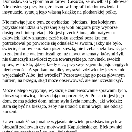
Domosławski wypomina autorowi
Cesarza
, że uwielbiał plotkować.
Nie dostrzega przy tym, że liczne w biografii niedomówienia i
insynuacje, sytuują jego własną książkę na plotkarskiej półkę.
Nie mówiąc już o tym, że etykietka: “plotkarz” jest kolejnym
przykładem udziału wyraźnej złej woli biografa przy wyborze
dostępnych interpretacji. Bo jest przecież inna, alternatywna:
człowiek, który znaczną część roku spędzał poza krajem,
potrzebował po powrocie się odnaleźć w swoim, jakby nie było,
świecie, środowisku. Sam pisze zresztą, nie trzeba spekulować, jak
to znajomi nie wtajemniczali go już nawet w tematy, którymi żyli,
nie tłumaczyli zawiłości życia towarzyskiego, nowinek, swoich
spraw, w to: kto, gdzie, kiedy etc., przyzwyczajeni do jego ciągłych
nieobecności. A spotkani na ulicy wyrażali zdziwienie: jeszcze nie
wyjechałeś? Albo: już wróciłeś? Pozostawiając go poza głównym
nurtem, na brzegu, skąd może obserwować, ale nie uczestniczyć.
Może dlatego wypytuje, wykazuje zainteresowanie sprawami tych,
którzy są kotwicą, którzy dają mu poczucie, że Polska to jest jego
dom, że ma gdzieś dom, mimo stylu życia nomady, jaki wiedzie;
stara się być na bieżąco, żeby nie utracić z nimi więzi, nie odciąć
korzeni.
Łatwo znaleźć racjonalne wyjaśnianie wielu przedstawionych w
biografii zachowań czy motywacji Kapuścińskiego. Efektowniej