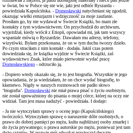
rozmawiał z mężem, ja panu udostępnię materiały i niech pan jedzie
w świat, bo w Polsce się nie wie, jaki jest odbiór Ryszarda -
powiedziała Kapuścińska. -
Domosławski
natychmiast się zgodził,
okazując wielki entuzjazm i wdzięczność za moje zaufanie.
Prosiłam go, by nie wydawał w Świecie Książki, bo mam złe
kontakty z tym wydawnictwem. On przychodził do archiwum,
wyjeżdżał, kiedy wrócił z Etiopii, opowiadał mi, jak tam wszyscy
wspaniale mówią o Ryszardzie. Dawałam mu adresy, telefony,
wizytówki. Byłam przekonana, że on w tym duchu tworzy dzieło.
Po czym straciłam z nim kontakt - dodała. Jakiś czas potem
dowiedziała się, że książka wyjdzie w Świecie Książki, zaś
wydawnictwo Znak, które miało pierwotnie wydać pracę
Domosławskiego
- odrzuciło ją.
- Dopiero wtedy okazało się, że to jest biografia. Wszystkie te jego
opowiadania, że ja wiedziałam, że on chce wydać biografię, to
kłamstwo. Nigdy w naszych rozmowach nie padło słowo
‘biografia’.
Domosławski
nie miał prawa pisać o życiu osobistym,
nie został upoważniony do pisania o mojej córce, której na oczy nie
widział. Tam jest masa nadużyć - powiedziała. I dodaje:
- Ja nie wytoczyłam sprawy o ocenę jego (Kapuścińskiego)
twórczości. Wytoczyłam sprawę o naruszenie dóbr osobistych, o
prawo do dobrej pamięci po mężu, kultu najbliższej osoby zmarłej i
do życia prywatnego; o prawa autorskie po mężu, ponieważ jest tam
dużo cytatów. W pozwie mój adwokat przytoczył decyzję