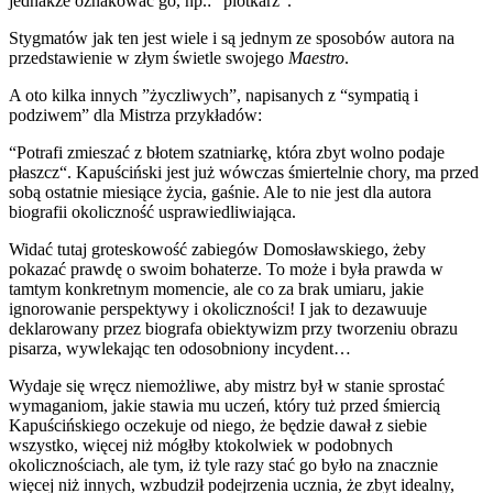
jednakże oznakować go, np.: “plotkarz”.
Stygmatów jak ten jest wiele i są jednym ze sposobów autora na
przedstawienie w złym świetle swojego
Maestro
.
A oto kilka innych ”życzliwych”, napisanych z “sympatią i
podziwem” dla Mistrza przykładów:
“Potrafi zmieszać z błotem szatniarkę, która zbyt wolno podaje
płaszcz“. Kapuściński jest już wówczas śmiertelnie chory, ma przed
sobą ostatnie miesiące życia, gaśnie. Ale to nie jest dla autora
biografii okoliczność usprawiedliwiająca.
Widać tutaj groteskowość zabiegów Domosławskiego, żeby
pokazać prawdę o swoim bohaterze. To może i była prawda w
tamtym konkretnym momencie, ale co za brak umiaru, jakie
ignorowanie perspektywy i okoliczności! I jak to dezawuuje
deklarowany przez biografa obiektywizm przy tworzeniu obrazu
pisarza, wywlekając ten odosobniony incydent…
Wydaje się wręcz niemożliwe, aby mistrz był w stanie sprostać
wymaganiom, jakie stawia mu uczeń, który tuż przed śmiercią
Kapuścińskiego oczekuje od niego, że będzie dawał z siebie
wszystko, więcej niż mógłby ktokolwiek w podobnych
okolicznościach, ale tym, iż tyle razy stać go było na znacznie
więcej niż innych, wzbudził podejrzenia ucznia, że zbyt idealny,