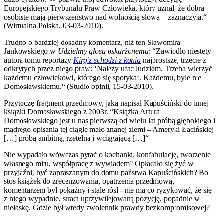
Europejskiego Trybunału Praw Człowieka, który uznał, że dobra
osobiste mają pierwszeństwo nad wolnością słowa – zaznaczyła.“
(Wirtualna Polska, 03-03-2010).
Trudno o bardziej dosadny komentarz, niż ten Sławomira
Jankowskiego w
Udzielmy głosu oskarżonemu
: “Zawiodło niestety
autora tomu reportaży
Kirgiz schodzi z konia
najprostsze, trzecie z
odkrytych przez niego praw: ‘Należy ufać ludziom. Trzeba wierzyć
każdemu człowiekowi, którego się spotyka‘. Każdemu, byle nie
Domosławskiemu.“ (Studio opinii, 15-03-2010).
Przytoczę fragment przedmowy, jaką napisał Kapuściński do innej
książki Domosławskiego z 2003r. “Książka Artura
Domosławskiego jest u nas pierwszą od wielu lat próbą głębokiego i
mądrego opisania tej ciągle mało znanej ziemi – Ameryki Łacińskiej
[…] próbą ambitną, rzetelną i wciągającą […]“
Nie wypadało wówczas pytać o kochanki, konfabulację, tworzenie
własnego mitu, współpracę z wywiadem? Opłacało się żyć w
przyjaźni, być zapraszanym do domu państwa Kapuścińskich? Bo
stos książek do zrecenzowania, opatrzenia przedmową,
komentarzem był pokaźny i stale rósł - nie ma co ryzykować, że się
z niego wypadnie, straci uprzywilejowaną pozycję, popadnie w
niełaskę. Gdzie był wtedy zwolennik prawdy bezkompromisowej?