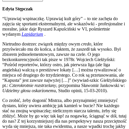
Edyta Stępczak
“Uprawiaj wspinaczkę. Uprawiaj kult góry” – to nie zachęta do
zajęcia się sportami ekstremalnymi, ale wskazówki - profesjonalne i
moralne, jakie daje Ryszard Kapuściński w VI, pośmiertnie
wydanym
Lapidarium
.
Nietrudno dostrzec związek między owym
credo,
które
przyświecało mu do końca, a faktem, że zaszedł tak wysoko. Był
zbiorem jednoelementowym, zawsze na czele. O jego
bezkonkurencyjności tak pisze w 1978r. Wojciech Giełżyński:
“Pośród reporterów, którzy ostro, jak pierwsza liga (ale liga
angielska) walczą o prestiżowe lokaty […] można rywalizować o
miejsca od drugiego do trzydziestego. Co rok są przetasowania, ale
“Kapusta” jest zawsze najwyżej […]” (wywiad-szkic Giełżyńskiego
pt.:
Czterokrotnie rozstrzelany
, przypomina Sławomir Jankowski w:
Udzielmy głosu oskarżonemu
, Studio opinii, 15-03-2010).
Co zrobić, żeby dogonić Mistrza, albo przynajmniej zmniejszyć
dystans, który uwiera ambicję jak kamień w bucie? Nie każdego
stać na znojną wspinaczkę; nielicznym starcza talentu, żeby się
zbliżyć. Może by go więc tak łap! za nogawkę, ściągnąć w dół, tutaj
do nas? Z tej korzystniejszej dla nas perspektywy nasza przeciętność
wyda się mniejsza, nie taka ewidentna, a nasze wpadki trochę jakby