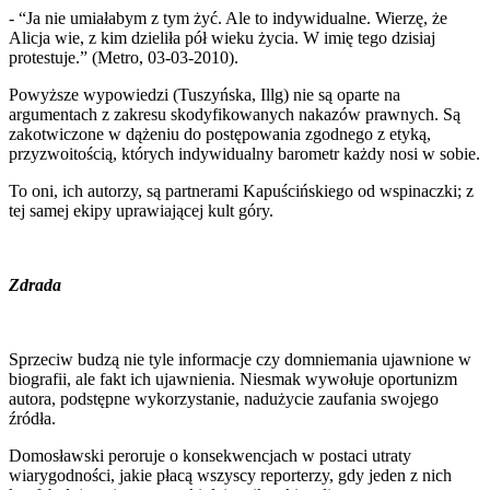
- “Ja nie umiałabym z tym żyć. Ale to indywidualne. Wierzę, że
Alicja wie, z kim dzieliła pół wieku życia. W imię tego dzisiaj
protestuje.” (Metro, 03-03-2010).
Powyższe wypowiedzi (Tuszyńska, Illg) nie są oparte na
argumentach z zakresu skodyfikowanych nakazów prawnych. Są
zakotwiczone w dążeniu do postępowania zgodnego z etyką,
przyzwoitością, których indywidualny barometr każdy nosi w sobie.
To oni, ich autorzy, są partnerami Kapuścińskiego od wspinaczki; z
tej samej ekipy uprawiającej kult góry.
Zdrada
Sprzeciw budzą nie tyle informacje czy domniemania ujawnione w
biografii, ale fakt ich ujawnienia. Niesmak wywołuje oportunizm
autora, podstępne wykorzystanie, nadużycie zaufania swojego
źródła.
Domosławski peroruje o konsekwencjach w postaci utraty
wiarygodności, jakie płacą wszyscy reporterzy, gdy jeden z nich