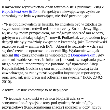
Krakowskie wydawnictwo Znak wycofało się z publikacji książki
Kapuściński non-fiction
.
Perspektywa niewątpliwego zysku ze
sprzedaży nie była wystarczająca, nie dość przekonująca:
- “Nie opublikowałem tej książki, bo chciałem być w zgodzie ze
swym sumieniem - mówił redaktor naczelny Znaku, Jerzy Illg. -
Rysiek był moim przyjacielem, nie mógłbym spojrzeć mu w oczy,
gdybym wydał taką książkę” - mówił. Podkreślał, że powodem jego
decyzji nie były rozdziały związane z kwerendą, jaką Domosławski
przeprowadził w archiwach IPN. - Akurat te rozdziały wydają mi
się dość rzetelnie opracowane - ocenił Illg. Wydawnictwo - jak
napisał
Illg
- zrezygnowało ze współpracy z
Domosławskim
, gdy
autor miał sobie zastrzec, że informacja o zamiarze napisania przez
niego biografii reportażysty nie powinna być ujawniona Alicji
Kapuścińskiej. Godziła się ona na publikację, dotyczącą życia
zawodowego
, w żadnym zaś wypadku intymnego reportażysty,
oraz tego, jak jego praca jest odbierana na świecie.” (PAP, 23-02-
2010).
Andrzej Stasiuk komentuje to następująco:
- “Niedoszły krakowski wydawca biografii uderza w
sentymentalno-faryzejskie tony pod tytułem, że nie mógłby
przyjacielowi (Kapuścińskiemu znaczy) spojrzeć w oczy, gdyby