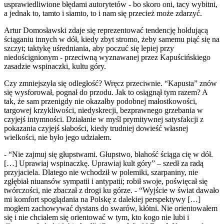
usprawiedliwione błędami autorytetów - bo skoro oni, tacy wybitni,
a jednak to, tamto i siamto, to i nam się przecież może zdarzyć.
Artur Domosławski zdaje się reprezentować tendencję hołdującą
ściąganiu innych w dół, kiedy zbyt stromo, żeby samemu piąć się na
szczyt; taktykę uśredniania, aby poczuć się lepiej przy
niedoścignionym - przeciwną wyznawanej przez Kapuścińskiego
zasadzie wspinaczki, kultu góry.
Czy zmniejszyła się odległość? Wręcz przeciwnie. “Kapusta” znów
się wysforował, pognał do przodu. Jak to osiągnął tym razem? A
tak, że sam przenigdy nie okazałby podobnej małostkowości,
targowej krzykliwości, niedyskrecji, bezprawnego grzebania w
czyjejś intymności. Działanie w myśl prymitywnej satysfakcji z
pokazania czyjejś słabości, kiedy trudniej dowieść własnej
wielkości, nie było jego udziałem.
- “Nie zajmuj się głupstwami. Głupstwo, błahość ściąga cię w dół.
[…] Uprawiaj wspinaczkę. Uprawiaj kult góry” – szedł za radą
przyjaciela. Dlatego nie wchodził w polemiki, szarpaniny, nie
zgłębiał niuansów sympatii i antypatii; robił swoje, poświęcał się
twórczości, nie zbaczał z drogi ku górze. - “Wyjście w świat dawało
mi komfort spoglądania na Polskę z dalekiej perspektywy […]
mogłem zachowywać dystans do swarów, kłótni. Nie orientowałem
się i nie chciałem się orientować w tym, kto kogo nie lubi i