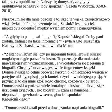
taką rzecz opublikował. Należy się domyślać, że gdyby
opublikował panegiryk, toby spojrzał.” (Gazeta Wyborcza, 02-03-
2010).
Niezrozumiałe dla mnie pozostaje to, skąd ta wąska, zerojedynkowo
wizja świata, którą reprezentuje tutaj Stasiuk? Jest przecież
nieprzebyta odległość między wylaniem pomyj i panegirykiem.
- “A gdyby to pani pisała biografię Kapuścińskiego? Co by pani
zrobiła, trafiając na takie informacje?” - pyta Agatę Tuszyńską
Katarzyna Zacharska w rozmowie dla Metra:
- “Zastanowiłabym się, czy po napisaniu bestsellerowej książki
mogłabym ciągle patrzeć w lustro. To pozostaje dla mnie stale
najważniejszym wyznacznikiem. Ja wycofałabym się z pisania tej
biografii. Chcę być uczciwa, jest wiele fragmentów książki
Domosławskiego celnie opowiadających o konieczności wejścia w
partyjne układy, opisujących kontekst życia owładniętego pasją. Ale
przyjaciel to dla mnie ktoś, kogo chronię, cokolwiek by zrobił.
Domosławski wymierza wiele brutalnych ciosów, nie licząc się z
uczuciami żyjących. Jako biograf uważam za haniebne i
niepotrzebne grzebanie w sercu, głowie i spodniach
Kapuścińskiego.”
- “Domosławski zataił przed wdową zamiar napisania biografii.”