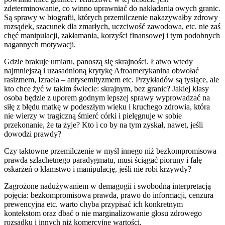
zdeterminowanie, co winno uprawniać do nakładania owych granic.
Są sprawy w biografii, których przemilczenie nakazywałby zdrowy
rozsądek, szacunek dla zmarłych, uczciwość zawodowa, etc. nie zaś
chęć manipulacji, zakłamania, korzyści finansowej i tym podobnych
nagannych motywacji.
Gdzie brakuje umiaru, panoszą się skrajności. Łatwo wtedy
najmniejszą i uzasadnioną krytykę Afroamerykanina obwołać
rasizmem, Izraela – antysemityzmem etc. Przykładów są tysiące, ale
kto chce żyć w takim świecie: skrajnym, bez granic? Jakiej klasy
osoba będzie z uporem godnym lepszej sprawy wyprowadzać na
siłę z błędu matkę w podeszłym wieku i kruchego zdrowia, która
nie wierzy w tragiczną śmierć córki i pielęgnuje w sobie
przekonanie, że ta żyje? Kto i co by na tym zyskał, nawet, jeśli
dowodzi prawdy?
Czy taktowne przemilczenie w myśl innego niż bezkompromisowa
prawda szlachetnego paradygmatu, musi ściągać pioruny i falę
oskarżeń o kłamstwo i manipulację, jeśli nie robi krzywdy?
Zagrożone nadużywaniem w demagogii i swobodną interpretacją
pojęcia: bezkompromisowa prawda, prawo do informacji, cenzura
prewencyjna etc. warto chyba przypisać ich konkretnym
kontekstom oraz dbać o nie marginalizowanie głosu zdrowego
rozsądku i innych niż komercyjne wartości.