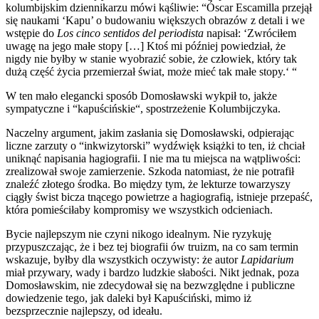
kolumbijskim dziennikarzu mówi kąśliwie: “Óscar Escamilla przejął
się naukami ‘Kapu’ o budowaniu większych obrazów z detali i we
wstępie do
Los cinco sentidos del periodista
napisał: ‘Zwróciłem
uwagę na jego małe stopy […] Ktoś mi później powiedział, że
nigdy nie byłby w stanie wyobrazić sobie, że człowiek, który tak
dużą część życia przemierzał świat, może mieć tak małe stopy.‘ “
W ten mało elegancki sposób Domosławski wykpił to, jakże
sympatyczne i “kapuścińskie“, spostrzeżenie Kolumbijczyka.
Naczelny argument, jakim zasłania się Domosławski, odpierając
liczne zarzuty o “inkwizytorski” wydźwięk książki to ten, iż chciał
uniknąć napisania hagiografii. I nie ma tu miejsca na wątpliwości:
zrealizował swoje zamierzenie. Szkoda natomiast, że nie potrafił
znaleźć złotego środka. Bo między tym, że lekturze towarzyszy
ciągły świst bicza tnącego powietrze a hagiografią, istnieje przepaść,
która pomieściłaby kompromisy we wszystkich odcieniach.
Bycie najlepszym nie czyni nikogo idealnym. Nie ryzykuję
przypuszczając, że i bez tej biografii ów truizm, na co sam termin
wskazuje, byłby dla wszystkich oczywisty: że autor
Lapidarium
miał przywary, wady i bardzo ludzkie słabości. Nikt jednak, poza
Domosławskim, nie zdecydował się na bezwzględne i publiczne
dowiedzenie tego, jak daleki był Kapuściński, mimo iż
bezsprzecznie najlepszy, od ideału.