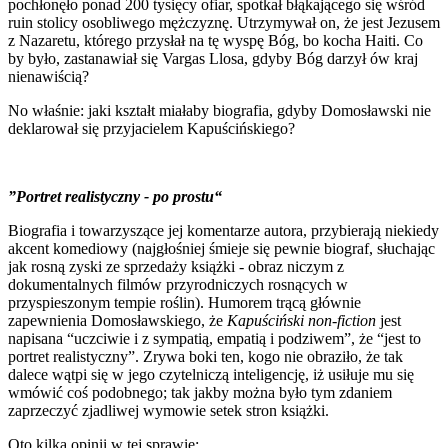
pochłonęło ponad 200 tysięcy ofiar, spotkał błąkającego się wśród
ruin stolicy osobliwego mężczyznę. Utrzymywał on, że jest Jezusem
z Nazaretu, którego przysłał na tę wyspę Bóg, bo kocha Haiti. Co
by było, zastanawiał się Vargas Llosa, gdyby Bóg darzył ów kraj
nienawiścią?
No właśnie: jaki kształt miałaby biografia, gdyby Domosławski nie
deklarował się przyjacielem Kapuścińskiego?
”Portret realistyczny - po prostu“
Biografia i towarzyszące jej komentarze autora, przybierają niekiedy
akcent komediowy (najgłośniej śmieje się pewnie biograf, słuchając
jak rosną zyski ze sprzedaży książki - obraz niczym z
dokumentalnych filmów przyrodniczych rosnących w
przyspieszonym tempie roślin). Humorem trącą głównie
zapewnienia Domosławskiego, że
Kapuściński non-fiction
jest
napisana “uczciwie i z sympatią, empatią i podziwem”, że “jest to
portret realistyczny”. Zrywa boki ten, kogo nie obraziło, że tak
dalece wątpi się w jego czytelniczą inteligencję, iż usiłuje mu się
wmówić coś podobnego; tak jakby można było tym zdaniem
zaprzeczyć zjadliwej wymowie setek stron książki.
Oto kilka opinii w tej sprawie: