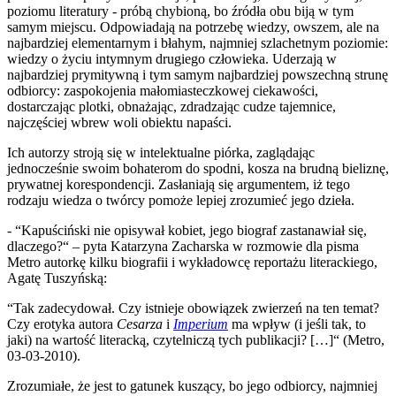
poziomu literatury - próbą chybioną, bo źródła obu biją w tym
samym miejscu. Odpowiadają na potrzebę wiedzy, owszem, ale na
najbardziej elementarnym i błahym, najmniej szlachetnym poziomie:
wiedzy o życiu intymnym drugiego człowieka. Uderzają w
najbardziej prymitywną i tym samym najbardziej powszechną strunę
odbiorcy: zaspokojenia małomiasteczkowej ciekawości,
dostarczając plotki, obnażając, zdradzając cudze tajemnice,
najczęściej wbrew woli obiektu napaści.
Ich autorzy stroją się w intelektualne piórka, zaglądając
jednocześnie swoim bohaterom do spodni, kosza na brudną bieliznę,
prywatnej korespondencji. Zasłaniają się argumentem, iż tego
rodzaju wiedza o twórcy pomoże lepiej zrozumieć jego dzieła.
- “Kapuściński nie opisywał kobiet, jego biograf zastanawiał się,
dlaczego?“ – pyta Katarzyna Zacharska w rozmowie dla pisma
Metro autorkę kilku biografii i wykładowcę reportażu literackiego,
Agatę Tuszyńską:
“Tak zadecydował. Czy istnieje obowiązek zwierzeń na ten temat?
Czy erotyka autora
Cesarza
i
Imperium
ma wpływ (i jeśli tak, to
jaki) na wartość literacką, czytelniczą tych publikacji? […]“ (Metro,
03-03-2010).
Zrozumiałe, że jest to gatunek kuszący, bo jego odbiorcy, najmniej