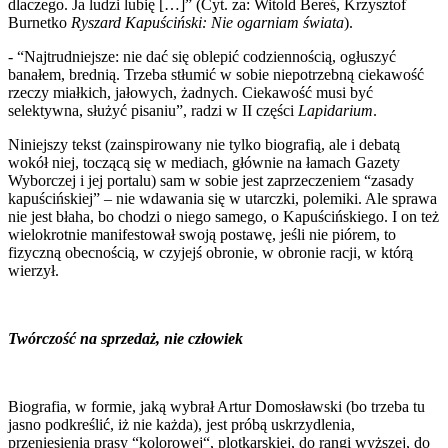
dlaczego. Ja ludzi lubię […]” (Cyt. za: Witold Bereś, Krzysztof
Burnetko
Ryszard Kapuściński: Nie ogarniam świata
).
- “Najtrudniejsze: nie dać się oblepić codziennością, ogłuszyć
banałem, brednią. Trzeba stłumić w sobie niepotrzebną ciekawość
rzeczy miałkich, jałowych, żadnych. Ciekawość musi być
selektywna, służyć pisaniu”, radzi w II części
Lapidarium
.
Niniejszy tekst (zainspirowany nie tylko biografią, ale i debatą
wokół niej, toczącą się w mediach, głównie na łamach Gazety
Wyborczej i jej portalu) sam w sobie jest zaprzeczeniem “zasady
kapuścińskiej” – nie wdawania się w utarczki, polemiki. Ale sprawa
nie jest błaha, bo chodzi o niego samego, o Kapuścińskiego. I on też
wielokrotnie manifestował swoją postawę, jeśli nie piórem, to
fizyczną obecnością, w czyjejś obronie, w obronie racji, w którą
wierzył.
Twórczość na sprzedaż, nie człowiek
Biografia, w formie, jaką wybrał Artur Domosławski (bo trzeba tu
jasno podkreślić, iż nie każda), jest próbą uskrzydlenia,
przeniesienia prasy “kolorowej“, plotkarskiej, do rangi wyższej, do