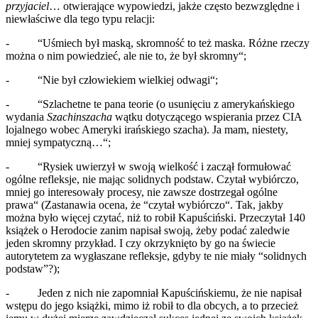
przyjaciel
… otwierające wypowiedzi, jakże często bezwzględne i
niewłaściwe dla tego typu relacji:
- “Uśmiech był maską, skromność to też maska. Różne rzeczy
można o nim powiedzieć, ale nie to, że był skromny“;
- “Nie był człowiekiem wielkiej odwagi“;
- “Szlachetne te pana teorie (o usunięciu z amerykańskiego
wydania
Szachinszacha
wątku dotyczącego wspierania przez CIA
lojalnego wobec Ameryki irańskiego szacha). Ja mam, niestety,
mniej sympatyczną…“;
- “Rysiek uwierzył w swoją wielkość i zaczął formułować
ogólne refleksje, nie mając solidnych podstaw. Czytał wybiórczo,
mniej go interesowały procesy, nie zawsze dostrzegał ogólne
prawa“ (Zastanawia ocena, że “czytał wybiórczo“. Tak, jakby
można było więcej czytać, niż to robił Kapuściński. Przeczytał 140
książek o Herodocie zanim napisał swoją, żeby podać zaledwie
jeden skromny przykład. I czy okrzyknięto by go na świecie
autorytetem za wygłaszane refleksje, gdyby te nie miały “solidnych
podstaw”?);
- Jeden z nich nie zapomniał Kapuścińskiemu, że nie napisał
wstępu do jego książki, mimo iż robił to dla obcych, a to przecież