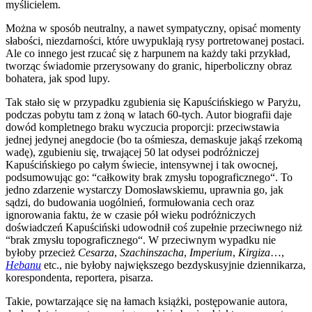
myślicielem.
Można w sposób neutralny, a nawet sympatyczny, opisać momenty
słabości, niezdarności, które uwypuklają rysy portretowanej postaci.
Ale co innego jest rzucać się z harpunem na każdy taki przykład,
tworząc świadomie przerysowany do granic, hiperboliczny obraz
bohatera, jak spod lupy.
Tak stało się w przypadku zgubienia się Kapuścińskiego w Paryżu,
podczas pobytu tam z żoną w latach 60-tych. Autor biografii daje
dowód kompletnego braku wyczucia proporcji: przeciwstawia
jednej jedynej anegdocie (bo ta ośmiesza, demaskuje jakąś rzekomą
wadę), zgubieniu się, trwającej 50 lat odysei podróżniczej
Kapuścińskiego po całym świecie, intensywnej i tak owocnej,
podsumowując go: “całkowity brak zmysłu topograficznego“. To
jedno zdarzenie wystarczy Domosławskiemu, uprawnia go, jak
sądzi, do budowania uogólnień, formułowania cech oraz
ignorowania faktu, że w czasie pół wieku podróżniczych
doświadczeń Kapuściński udowodnił coś zupełnie przeciwnego niż
“brak zmysłu topograficznego“. W przeciwnym wypadku nie
byłoby przecież
Cesarza
,
Szachinszacha
,
Imperium
,
Kirgiza
…,
Hebanu
etc., nie byłoby największego bezdyskusyjnie dziennikarza,
korespondenta, reportera, pisarza.
Takie, powtarzające się na łamach książki, postępowanie autora,