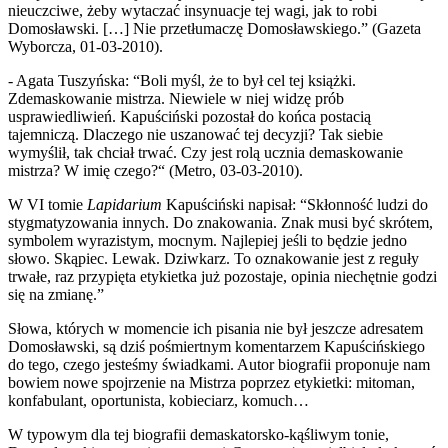
nieuczciwe, żeby wytaczać insynuacje tej wagi, jak to robi
Domosławski. […] Nie przetłumaczę Domosławskiego.” (Gazeta
Wyborcza, 01-03-2010).
- Agata Tuszyńska: “Boli myśl, że to był cel tej książki.
Zdemaskowanie mistrza. Niewiele w niej widzę prób
usprawiedliwień. Kapuściński pozostał do końca postacią
tajemniczą. Dlaczego nie uszanować tej decyzji? Tak siebie
wymyślił, tak chciał trwać. Czy jest rolą ucznia demaskowanie
mistrza? W imię czego?“ (Metro, 03-03-2010).
W VI tomie
Lapidarium
Kapuściński napisał: “Skłonność ludzi do
stygmatyzowania innych. Do znakowania. Znak musi być skrótem,
symbolem wyrazistym, mocnym. Najlepiej jeśli to będzie jedno
słowo. Skąpiec. Lewak. Dziwkarz. To oznakowanie jest z reguły
trwałe, raz przypięta etykietka już pozostaje, opinia niechętnie godzi
się na zmianę.”
Słowa, których w momencie ich pisania nie był jeszcze adresatem
Domosławski, są dziś pośmiertnym komentarzem Kapuścińskiego
do tego, czego jesteśmy świadkami. Autor biografii proponuje nam
bowiem nowe spojrzenie na Mistrza poprzez etykietki: mitoman,
konfabulant, oportunista, kobieciarz, komuch…
W typowym dla tej biografii demaskatorsko-kąśliwym tonie,