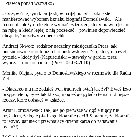
- Prawda ponad wszystko?
- Oczywiście, tym kieruję się w mojej pracy! – zdaje się
manifestować wyborem kształtu biografii Domosławski. - Ale
moment należy umiejętnie wybrać, wiedzieć, kiedy prawda jest mi
na rękę, a kiedy lepiej z nią poczekać – powinien dopowiedzieć,
chcąc być uczciwy wobec siebie.
Andrzej Skworz, redaktor naczelny miesięcznika Press, tak
podsumowuje oportunizm Domosławskiego: “Ci, którym nawet
pytania – kiedy żył (Kapuściński) – stawały w gardle, teraz
wyliczają mu kochanki.” (Press, 02-03-2010).
Monika Olejnik pyta o to Domosławskiego w rozmowie dla Radia
Zet:
- Dlaczego mu nie zadałeś tych trudnych pytań jak żył? Byłeś jego
przyjacielem, byłeś tak blisko, mogłeś go pytać o te najtrudniejsze
rzeczy, które opisałeś w książce.
Artur Domosławski: Tak, ale po pierwsze w ogóle nigdy nie
myślałem, że będę pisał jego biografię (sic!!! Sugeruje, że biografia
to jedyny gatunek uprawniający dziennikarza do zadawania
pytań?!).