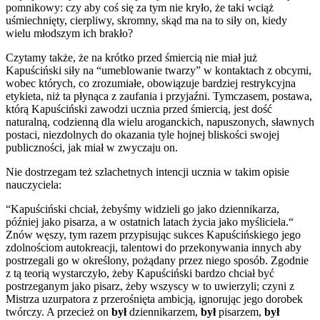
pomnikowy: czy aby coś się za tym nie kryło, że taki wciąż
uśmiechnięty, cierpliwy, skromny, skąd ma na to siły on, kiedy
wielu młodszym ich brakło?
Czytamy także, że na krótko przed śmiercią nie miał już
Kapuściński siły na “umeblowanie twarzy” w kontaktach z obcymi,
wobec których, co zrozumiałe, obowiązuje bardziej restrykcyjna
etykieta, niż ta płynąca z zaufania i przyjaźni. Tymczasem, postawa,
którą Kapuściński zawodzi ucznia przed śmiercią, jest dość
naturalną, codzienną dla wielu aroganckich, napuszonych, sławnych
postaci, niezdolnych do okazania tyle hojnej bliskości swojej
publiczności, jak miał w zwyczaju on.
Nie dostrzegam też szlachetnych intencji ucznia w takim opisie
nauczyciela:
“Kapuściński chciał, żebyśmy widzieli go jako dziennikarza,
później jako pisarza, a w ostatnich latach życia jako myśliciela.“
Znów węszy, tym razem przypisując sukces Kapuścińskiego jego
zdolnościom autokreacji, talentowi do przekonywania innych aby
postrzegali go w określony, pożądany przez niego sposób. Zgodnie
z tą teorią wystarczyło, żeby Kapuściński bardzo chciał być
postrzeganym jako pisarz, żeby wszyscy w to uwierzyli; czyni z
Mistrza uzurpatora z przerośnięta ambicją, ignorując jego dorobek
twórczy. A przecież on
był
dziennikarzem,
był
pisarzem,
był