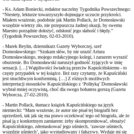
- Ks. Adam Boniecki, redaktor naczelny Tygodnika Powszechnego:
“Niestety, lekturze towarzyszyło dojmujące uczucie przykrości.
Miałem wrażenie, podobnie jak Martin Pollack, że Domosławski
wszędzie wietrzy zło, nie przepuszcza żadnej okazji, by swemu
Maestro porządnie dołożyć, odsłonić jego słabość i błędy.”
(Tygodnik Powszechny, 02-03-2010).
- Marek Beylin, dziennikarz Gazety Wyborczej, szef
Domosławskiego: “Szukam słów, by nie urazić Artura
Domosławskiego, mojego redakcyjnego kolegi, i zarazem wyrazić
oburzenie. Bo Domosławski naruszył godność żyjących w imię
sensacji. […] Wątpliwości świadczą przeciw Kapuścińskiemu - to
częsty przypadek w tej książce. Ileż razy czytamy, że Kapuściński
jest strachliwym konformistą. […] Z różnych możliwych
interpretacji stosunków Kapuścińskiego z ‘Polityką’ Domosławski
wybrał mniej oczywistą, choć dla swego bohatera gorszą (Gazeta
Wyborcza, 27-02-2010).
- Martin Pollack, tłumacz książek Kapuścińskiego na język
niemiecki: “Mam wrażenie, że autor nie pisał tej biografii bez
uprzedzeń, tak jak się ma prawo oczekiwać tego od biografa, ale że
pisał ją z konkretnym zamiarem: żeby skompromitować, obnażyć
Kapuścińskiego, zdemaskować jego uśmiech, ‘zawsze uśmiech,
wszędzie uśmiech’, jako wystudiowany i fałszywy. Wydaje mi się