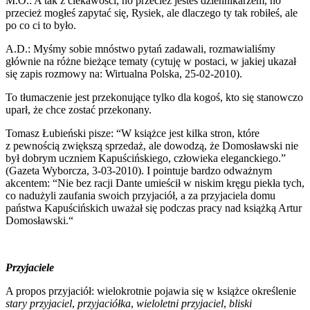
M.O.: A tak z ciekawości, no przecież jesteś dziennikarzem, no
przecież mogłeś zapytać się, Rysiek, ale dlaczego ty tak robiłeś, ale
po co ci to było.
A.D.: Myśmy sobie mnóstwo pytań zadawali, rozmawialiśmy
głównie na różne bieżące tematy (cytuję w postaci, w jakiej ukazał
się zapis rozmowy na: Wirtualna Polska, 25-02-2010).
To tłumaczenie jest przekonujące tylko dla kogoś, kto się stanowczo
uparł, że chce zostać przekonany.
Tomasz Łubieński pisze: “W książce jest kilka stron, które
z pewnością zwiększą sprzedaż, ale dowodzą, że Domosławski nie
był dobrym uczniem Kapuścińskiego, człowieka eleganckiego.”
(Gazeta Wyborcza, 3-03-2010). I pointuje bardzo odważnym
akcentem: “Nie bez racji Dante umieścił w niskim kręgu piekła tych,
co nadużyli zaufania swoich przyjaciół, a za przyjaciela domu
państwa Kapuścińskich uważał się podczas pracy nad książką Artur
Domosławski.“
Przyjaciele
A propos przyjaciół: wielokrotnie pojawia się w książce określenie
stary przyjaciel
,
przyjaciółka
,
wieloletni przyjaciel
,
bliski