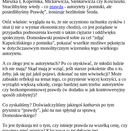
Mieszka I, Kopernika, Mickiewicza, Sienkiewicza czy Kościuszki.
Stracilibyśmy wtedy - co
prawda
- autorytety i pomniki, ale
posiedlibyśmy Prawdę”, ironizuje bezlitośnie Środa.
Otóż właśnie: wygląda na to, że nie uczyniono rachunku zysków i
strat (i nie o wymiar ekonomiczny chodzi), co jest pożądane w
przypadku podnoszenia kwestii o takim ciężarze i oddźwięku
społecznym. Domosławski postawił sobie za cel “zdjąć
Kapuścińskiego z pomnika”, pokazać wszelkie możliwe pęknięcia
w dotychczasowym monolitycznym wizerunku tego wielkiego
autorytetu.
A co złego jest w autorytetach? Po co utyskiwać, że młodzi ludzie
ich nie mają? Skąd mają je wziąć, jeśli starsze pokolenie dba o to,
żeby, jak się już jakiś pojawi, dokonać na nim wiwisekcji? Może
zabrakło refleksji na temat tego, co przyniesie więcej korzyści, a co
wyrządzi większą szkodę, czego bardziej nam trzeba: autorytetów
czy bezkompromisowej prawdy (w dodatku w jak kontrowersyjny
sposób zdobytej!)?
Co zyskaliśmy? Doświadczyliśmy jakiegoś
katharsis
po tym
prysznicu “prawdy”, jaki na nas spłynął za sprawą
Domosławskiego?
To jest dyskusja też o tym, czy istnieje prawda za wszelką cenę, czy
powinna mieć granice? Kluczowe w tej debacie jest