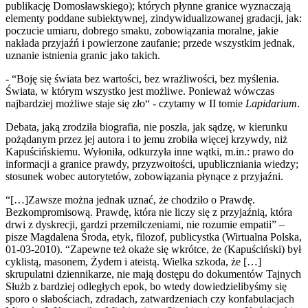
publikację Domosławskiego); których płynne granice wyznaczają
elementy poddane subiektywnej, zindywidualizowanej gradacji, jak:
poczucie umiaru, dobrego smaku, zobowiązania moralne, jakie
nakłada przyjaźń i powierzone zaufanie; przede wszystkim jednak,
uznanie istnienia granic jako takich.
- “Boję się świata bez wartości, bez wrażliwości, bez myślenia.
Świata, w którym wszystko jest możliwe. Ponieważ wówczas
najbardziej możliwe staje się zło“ - czytamy w II tomie
Lapidarium
.
Debata, jaką zrodziła biografia, nie poszła, jak sądzę, w kierunku
pożądanym przez jej autora i to jemu zrobiła więcej krzywdy, niż
Kapuścińskiemu. Wyłoniła, odkurzyła inne wątki, m.in.: prawo do
informacji a granice prawdy, przyzwoitości, upubliczniania wiedzy;
stosunek wobec autorytetów, zobowiązania płynące z przyjaźni.
“[…]Zawsze można jednak uznać, że chodziło o Prawdę.
Bezkompromisową. Prawdę, która nie liczy się z przyjaźnią, która
drwi z dyskrecji, gardzi przemilczeniami, nie rozumie empatii” –
pisze Magdalena Środa, etyk, filozof, publicystka (Wirtualna Polska,
01-03-2010). “Zapewne też okaże się wkrótce, że (Kapuściński) był
cyklistą, masonem, Żydem i ateistą. Wielka szkoda, że […]
skrupulatni dziennikarze, nie mają dostępu do dokumentów Tajnych
Służb z bardziej odległych epok, bo wtedy dowiedzielibyśmy się
sporo o słabościach, zdradach, zatwardzeniach czy konfabulacjach