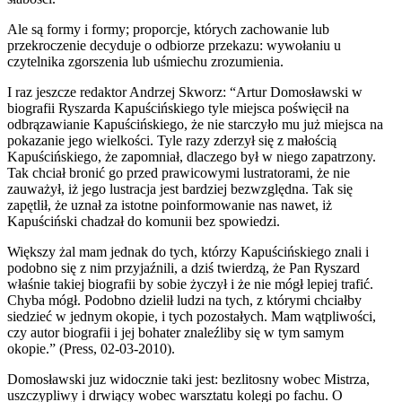
Ale są formy i formy; proporcje, których zachowanie lub
przekroczenie decyduje o odbiorze przekazu: wywołaniu u
czytelnika zgorszenia lub uśmiechu zrozumienia.
I raz jeszcze redaktor Andrzej Skworz: “Artur Domosławski w
biografii Ryszarda Kapuścińskiego tyle miejsca poświęcił na
odbrązawianie Kapuścińskiego, że nie starczyło mu już miejsca na
pokazanie jego wielkości. Tyle razy zderzył się z małością
Kapuścińskiego, że zapomniał, dlaczego był w niego zapatrzony.
Tak chciał bronić go przed prawicowymi lustratorami, że nie
zauważył, iż jego lustracja jest bardziej bezwzględna. Tak się
zapętlił, że uznał za istotne poinformowanie nas nawet, iż
Kapuściński chadzał do komunii bez spowiedzi.
Większy żal mam jednak do tych, którzy Kapuścińskiego znali i
podobno się z nim przyjaźnili, a dziś twierdzą, że Pan Ryszard
właśnie takiej biografii by sobie życzył i że nie mógł lepiej trafić.
Chyba mógł. Podobno dzielił ludzi na tych, z którymi chciałby
siedzieć w jednym okopie, i tych pozostałych. Mam wątpliwości,
czy autor biografii i jej bohater znaleźliby się w tym samym
okopie.” (Press, 02-03-2010).
Domosławski juz widocznie taki jest: bezlitosny wobec Mistrza,
uszczypliwy i drwiący wobec warsztatu kolegi po fachu. O