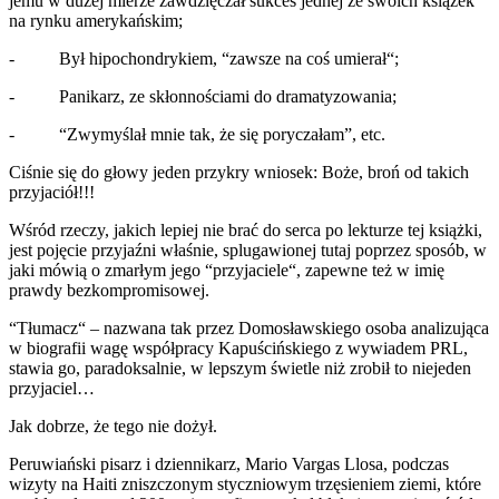
jemu w dużej mierze zawdzięczał sukces jednej ze swoich książek
na rynku amerykańskim;
- Był hipochondrykiem, “zawsze na coś umierał“;
- Panikarz, ze skłonnościami do dramatyzowania;
- “Zwymyślał mnie tak, że się poryczałam”, etc.
Ciśnie się do głowy jeden przykry wniosek: Boże, broń od takich
przyjaciół!!!
Wśród rzeczy, jakich lepiej nie brać do serca po lekturze tej książki,
jest pojęcie przyjaźni właśnie, splugawionej tutaj poprzez sposób, w
jaki mówią o zmarłym jego “przyjaciele“, zapewne też w imię
prawdy bezkompromisowej.
“Tłumacz“ – nazwana tak przez Domosławskiego osoba analizująca
w biografii wagę współpracy Kapuścińskiego z wywiadem PRL,
stawia go, paradoksalnie, w lepszym świetle niż zrobił to niejeden
przyjaciel…
Jak dobrze, że tego nie dożył.
Peruwiański pisarz i dziennikarz, Mario Vargas Llosa, podczas
wizyty na Haiti zniszczonym styczniowym trzęsieniem ziemi, które