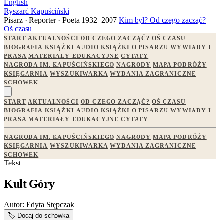
English
Ryszard Kapuściński
Pisarz · Reporter · Poeta
1932–2007
Kim był?
Od czego zacząć?
Oś czasu
START
AKTUALNOŚCI
OD CZEGO ZACZĄĆ?
OŚ CZASU
BIOGRAFIA
KSIĄŻKI
AUDIO
KSIĄŻKI O PISARZU
WYWIADY I
PRASA
MATERIAŁY EDUKACYJNE
CYTATY
NAGRODA IM. KAPUŚCIŃSKIEGO
NAGRODY
MAPA PODRÓŻY
KSIĘGARNIA
WYSZUKIWARKA
WYDANIA ZAGRANICZNE
SCHOWEK
START
AKTUALNOŚCI
OD CZEGO ZACZĄĆ?
OŚ CZASU
BIOGRAFIA
KSIĄŻKI
AUDIO
KSIĄŻKI O PISARZU
WYWIADY I
PRASA
MATERIAŁY EDUKACYJNE
CYTATY
NAGRODA IM. KAPUŚCIŃSKIEGO
NAGRODY
MAPA PODRÓŻY
KSIĘGARNIA
WYSZUKIWARKA
WYDANIA ZAGRANICZNE
SCHOWEK
Tekst
Kult Góry
Autor:
Edyta Stępczak
🏷️
Dodaj do schowka