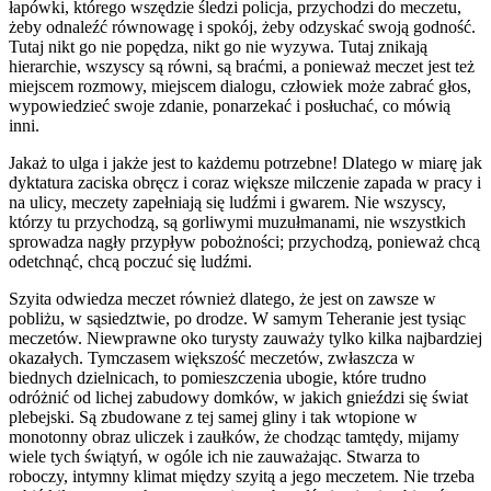
łapówki, którego wszędzie śledzi policja, przychodzi do meczetu,
żeby odnaleźć równowagę i spokój, żeby odzyskać swoją godność.
Tutaj nikt go nie popędza, nikt go nie wyzywa. Tutaj znikają
hierarchie, wszyscy są równi, są braćmi, a ponieważ meczet jest też
miejscem rozmowy, miejscem dialogu, człowiek może zabrać głos,
wypowiedzieć swoje zdanie, ponarzekać i posłuchać, co mówią
inni.
Jakaż to ulga i jakże jest to każdemu potrzebne! Dlatego w miarę jak
dyktatura zaciska obręcz i coraz większe milczenie zapada w pracy i
na ulicy, meczety zapełniają się ludźmi i gwarem. Nie wszyscy,
którzy tu przychodzą, są gorliwymi muzułmanami, nie wszystkich
sprowadza nagły przypływ pobożności; przychodzą, ponieważ chcą
odetchnąć, chcą poczuć się ludźmi.
Szyita odwiedza meczet również dlatego, że jest on zawsze w
pobliżu, w sąsiedztwie, po drodze. W samym Teheranie jest tysiąc
meczetów. Niewprawne oko turysty zauważy tylko kilka najbardziej
okazałych. Tymczasem większość meczetów, zwłaszcza w
biednych dzielnicach, to pomieszczenia ubogie, które trudno
odróżnić od lichej zabudowy domków, w jakich gnieździ się świat
plebejski. Są zbudowane z tej samej gliny i tak wtopione w
monotonny obraz uliczek i zaułków, że chodząc tamtędy, mijamy
wiele tych świątyń, w ogóle ich nie zauważając. Stwarza to
roboczy, intymny klimat między szyitą a jego meczetem. Nie trzeba