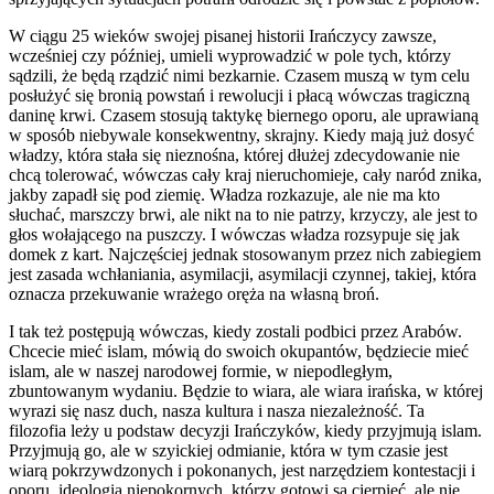
W ciągu 25 wieków swojej pisanej historii Irańczycy zawsze,
wcześniej czy później, umieli wyprowadzić w pole tych, którzy
sądzili, że będą rządzić nimi bezkarnie. Czasem muszą w tym celu
posłużyć się bronią powstań i rewolucji i płacą wówczas tragiczną
daninę krwi. Czasem stosują taktykę biernego oporu, ale uprawianą
w sposób niebywale konsekwentny, skrajny. Kiedy mają już dosyć
władzy, która stała się nieznośna, której dłużej zdecydowanie nie
chcą tolerować, wówczas cały kraj nieruchomieje, cały naród znika,
jakby zapadł się pod ziemię. Władza rozkazuje, ale nie ma kto
słuchać, marszczy brwi, ale nikt na to nie patrzy, krzyczy, ale jest to
głos wołającego na puszczy. I wówczas władza rozsypuje się jak
domek z kart. Najczęściej jednak stosowanym przez nich zabiegiem
jest zasada wchłaniania, asymilacji, asymilacji czynnej, takiej, która
oznacza przekuwanie wrażego oręża na własną broń.
I tak też postępują wówczas, kiedy zostali podbici przez Arabów.
Chcecie mieć islam, mówią do swoich okupantów, będziecie mieć
islam, ale w naszej narodowej formie, w niepodległym,
zbuntowanym wydaniu. Będzie to wiara, ale wiara irańska, w której
wyrazi się nasz duch, nasza kultura i nasza niezależność. Ta
filozofia leży u podstaw decyzji Irańczyków, kiedy przyjmują islam.
Przyjmują go, ale w szyickiej odmianie, która w tym czasie jest
wiarą pokrzywdzonych i pokonanych, jest narzędziem kontestacji i
oporu, ideologią niepokornych, którzy gotowi są cierpieć, ale nie