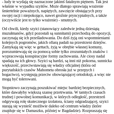
- ludy te wydają się naznaczone jakimś fatalnym piętnem. Tak jest
właśnie w wypadku szyitów. Może dlatego sprawiają wrażenie
śmiertelnie poważnych, napiętych, zawzięcie obstających przy
swojej racji i niepokojąco, nawet groźnie pryncypialnych, a także
(oczywiście jest to tylko wrażenie) - smutnych.
Od chwili, kiedy szyici (stanowiący zaledwie jedną dziesiątą
muzułmanów, gdyż pozostali są sunnitami) przechodzą do opozycji,
zaczynają się ich prześladowania. Do dziś żyją oni wspomnieniami
kolejnych pogromów, jakich ofiarą padali na przestrzeni dziejów.
Zamykają się więc w gettach, żyją w obrębie własnej komuny,
porozumiewają się za pomocą sobie tylko zrozumiałych znaków i
wypracowują konspiracyjne formy zachowania. Ale ciosy nadal
spadają na ich głowy. Szyici są hardzi, są inni niż pokorna, sunnicka
większość, przeciwstawiają się władzy oficjalnej (która od
purytańskich czasów Mahometa obrosła już w przepych i
bogactwo), występują przeciw obowiązującej ortodoksji, a więc nie
mogą być tolerowani.
Stopniowo zaczynają poszukiwać miejsc bardziej bezpiecznych,
które dawałyby większą szansę przetrwania. W tamtych czasach
trudnej i powolnej komunikacji, w których odległość, przestrzeń
odgrywają rolę skutecznego izolatora, ściany odgradzającej, szyici
starają się wynieść możliwie daleko od centrum władzy (które
znajduje się w Damaszku, później w Bagdadzie). Rozpraszają się