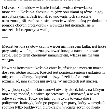
Od czasu Safawidów w Iranie istniała swoista dwuwładza -
monarchii i Kościoła. Stosunki między obu siłami są różne, nigdy
nazbyt przyjazne. Jeśli jednak równowaga tych sił zostaje
naruszona, jeśli szach stara się narzucić władzę totalną (w dodatku z
pomocą obcych protektorów), wówczas lud gromadzi się w
meczetach i rozpoczyna walkę.
***
Meczet jest dla szyitów czymś więcej niż miejscem kultu, jest także
przystanią, w której można przetrwać burzę, a nawet uratować
życie. Jest to teren chroniony immunitetem, władza nie ma tam
wstępu.
Nawet w konstrukcji kościoła chrześcijańskiego i meczetu można
dostrzec istotne różnice. Kościół jest pomieszczeniem zamkniętym,
miejscem modlitwy, skupienia i ciszy. Jeżeli ktoś zacznie
rozmawiać, inni zwrócą mu uwagę. W meczetach jest inaczej.
Największą część obiektu stanowi otwarty dziedziniec, na którym
można się modlić, ale także spacerować i dyskutować, a nawet
odbywać wiece. Toczy się tutaj bujne życie towarzyskie i
polityczne. Irańczyk, którego poganiają w pracy, który w urzędach
spotyka tylko burkliwych biurokratów wyciągających od niego