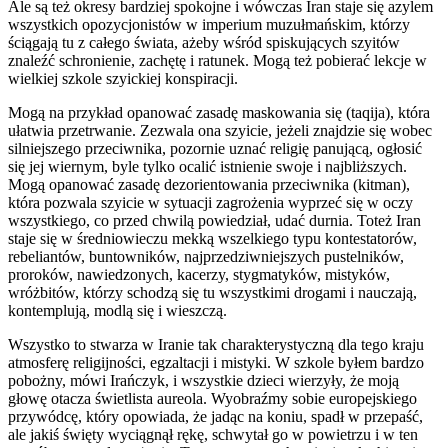
Ale są też okresy bardziej spokojne i wówczas Iran staje się azylem
wszystkich opozycjonistów w imperium muzułmańskim, którzy
ściągają tu z całego świata, ażeby wśród spiskujących szyitów
znaleźć schronienie, zachętę i ratunek. Mogą też pobierać lekcje w
wielkiej szkole szyickiej konspiracji.
Mogą na przykład opanować zasadę maskowania się (taqija), która
ułatwia przetrwanie. Zezwala ona szyicie, jeżeli znajdzie się wobec
silniejszego przeciwnika, pozornie uznać religię panującą, ogłosić
się jej wiernym, byle tylko ocalić istnienie swoje i najbliższych.
Mogą opanować zasadę dezorientowania przeciwnika (kitman),
która pozwala szyicie w sytuacji zagrożenia wyprzeć się w oczy
wszystkiego, co przed chwilą powiedział, udać durnia. Toteż Iran
staje się w średniowieczu mekką wszelkiego typu kontestatorów,
rebeliantów, buntowników, najprzedziwniejszych pustelników,
proroków, nawiedzonych, kacerzy, stygmatyków, mistyków,
wróżbitów, którzy schodzą się tu wszystkimi drogami i nauczają,
kontemplują, modlą się i wieszczą.
Wszystko to stwarza w Iranie tak charakterystyczną dla tego kraju
atmosferę religijności, egzaltacji i mistyki. W szkole byłem bardzo
pobożny, mówi Irańczyk, i wszystkie dzieci wierzyły, że moją
głowę otacza świetlista aureola. Wyobraźmy sobie europejskiego
przywódcę, który opowiada, że jadąc na koniu, spadł w przepaść,
ale jakiś święty wyciągnął rękę, schwytał go w powietrzu i w ten