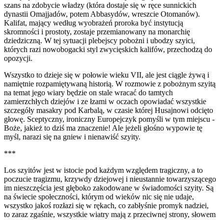
szans na zdobycie władzy (która dostaje się w ręce sunnickich
dynastii Omajjadów, potem Abbasydów, wreszcie Otomanów).
Kalifat, mający według wyobrażeń proroka być instytucją
skromności i prostoty, zostaje przemianowany na monarchię
dziedziczną. W tej sytuacji plebejscy pobożni i ubodzy szyici,
których razi nowobogacki styl zwycięskich kalifów, przechodzą do
opozycji.
Wszystko to dzieje się w połowie wieku VII, ale jest ciągle żywą i
namiętnie rozpamiętywaną historią. W rozmowie z pobożnym szyitą
na temat jego wiary będzie on stale wracać do tamtych
zamierzchłych dziejów i ze łzami w oczach opowiadać wszystkie
szczegóły masakry pod Karbalą, w czasie której Husajnowi odcięto
głowę. Sceptyczny, ironiczny Europejczyk pomyśli w tym miejscu -
Boże, jakież to dziś ma znaczenie! Ale jeżeli głośno wypowie tę
myśl, narazi się na gniew i nienawiść szyity.
***
Los szyitów jest w istocie pod każdym względem tragiczny, a to
poczucie tragizmu, krzywdy dziejowej i nieustannie towarzyszącego
im nieszczęścia jest głęboko zakodowane w świadomości szyity. Są
na świecie społeczności, którym od wieków nic się nie udaje,
wszystko jakoś rozłazi się w rękach, co zabłyśnie promyk nadziei,
to zaraz zgaśnie, wszystkie wiatry mają z przeciwnej strony, słowem