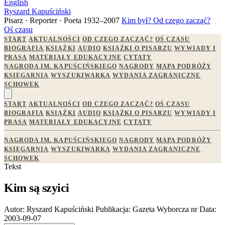
English
Ryszard Kapuściński
Pisarz · Reporter · Poeta
1932–2007
Kim był?
Od czego zacząć?
Oś czasu
START
AKTUALNOŚCI
OD CZEGO ZACZĄĆ?
OŚ CZASU
BIOGRAFIA
KSIĄŻKI
AUDIO
KSIĄŻKI O PISARZU
WYWIADY I
PRASA
MATERIAŁY EDUKACYJNE
CYTATY
NAGRODA IM. KAPUŚCIŃSKIEGO
NAGRODY
MAPA PODRÓŻY
KSIĘGARNIA
WYSZUKIWARKA
WYDANIA ZAGRANICZNE
SCHOWEK
START
AKTUALNOŚCI
OD CZEGO ZACZĄĆ?
OŚ CZASU
BIOGRAFIA
KSIĄŻKI
AUDIO
KSIĄŻKI O PISARZU
WYWIADY I
PRASA
MATERIAŁY EDUKACYJNE
CYTATY
NAGRODA IM. KAPUŚCIŃSKIEGO
NAGRODY
MAPA PODRÓŻY
KSIĘGARNIA
WYSZUKIWARKA
WYDANIA ZAGRANICZNE
SCHOWEK
Tekst
Kim są szyici
Autor:
Ryszard Kapuściński
Publikacja:
Gazeta Wyborcza nr
Data:
2003-09-07