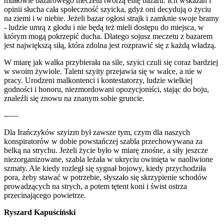
mułłowie bazarowego meczetu tworzą elitę bazaru. Ich wskazań i
opinii słucha cała społeczność szyicka, gdyż oni decydują o życiu
na ziemi i w niebie. Jeżeli bazar ogłosi strajk i zamknie swoje bramy
- ludzie umrą z głodu i nie będą też mieli dostępu do miejsca, w
którym mogą pokrzepić ducha. Dlatego sojusz meczetu z bazarem
jest największą siłą, która zdolna jest rozprawić się z każdą władzą.
W miarę jak walka przybierała na sile, szyici czuli się coraz bardziej
w swoim żywiole. Talent szyity przejawia się w walce, a nie w
pracy. Urodzeni malkontenci i kontestatorzy, ludzie wielkiej
godności i honoru, niezmordowani opozycjoniści, stając do boju,
znaleźli się znowu na znanym sobie gruncie.
-—–
Dla Irańczyków szyizm był zawsze tym, czym dla naszych
konspiratorów w dobie powstańczej szabla przechowywana za
belką na strychu. Jeżeli życie było w miarę znośne, a siły jeszcze
niezorganizowane, szabla leżała w ukryciu owinięta w naoliwione
szmaty. Ale kiedy rozległ się sygnał bojowy, kiedy przychodziła
pora, żeby stawać w potrzebie, słyszało się skrzypienie schodów
prowadzących na strych, a potem tętent koni i świst ostrza
przecinającego powietrze.
Ryszard Kapuściński