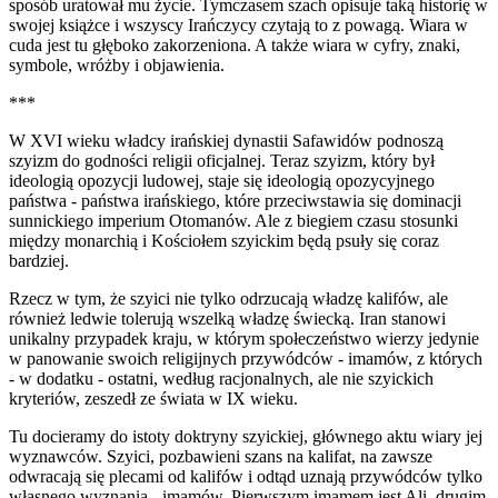
sposób uratował mu życie. Tymczasem szach opisuje taką historię w
swojej książce i wszyscy Irańczycy czytają to z powagą. Wiara w
cuda jest tu głęboko zakorzeniona. A także wiara w cyfry, znaki,
symbole, wróżby i objawienia.
***
W XVI wieku władcy irańskiej dynastii Safawidów podnoszą
szyizm do godności religii oficjalnej. Teraz szyizm, który był
ideologią opozycji ludowej, staje się ideologią opozycyjnego
państwa - państwa irańskiego, które przeciwstawia się dominacji
sunnickiego imperium Otomanów. Ale z biegiem czasu stosunki
między monarchią i Kościołem szyickim będą psuły się coraz
bardziej.
Rzecz w tym, że szyici nie tylko odrzucają władzę kalifów, ale
również ledwie tolerują wszelką władzę świecką. Iran stanowi
unikalny przypadek kraju, w którym społeczeństwo wierzy jedynie
w panowanie swoich religijnych przywódców - imamów, z których
- w dodatku - ostatni, według racjonalnych, ale nie szyickich
kryteriów, zeszedł ze świata w IX wieku.
Tu docieramy do istoty doktryny szyickiej, głównego aktu wiary jej
wyznawców. Szyici, pozbawieni szans na kalifat, na zawsze
odwracają się plecami od kalifów i odtąd uznają przywódców tylko
własnego wyznania - imamów. Pierwszym imamem jest Ali, drugim