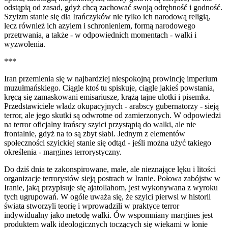
odstąpią od zasad, gdyż chcą zachować swoją odrębność i godność.
Szyizm stanie się dla Irańczyków nie tylko ich narodową religią,
lecz również ich azylem i schronieniem, formą narodowego
przetrwania, a także - w odpowiednich momentach - walki i
wyzwolenia.
***
Iran przemienia się w najbardziej niespokojną prowincję imperium
muzułmańskiego. Ciągle ktoś tu spiskuje, ciągle jakieś powstania,
kręcą się zamaskowani emisariusze, krążą tajne ulotki i pisemka.
Przedstawiciele władz okupacyjnych - arabscy gubernatorzy - sieją
terror, ale jego skutki są odwrotne od zamierzonych. W odpowiedzi
na terror oficjalny irańscy szyici przystąpią do walki, ale nie
frontalnie, gdyż na to są zbyt słabi. Jednym z elementów
społeczności szyickiej stanie się odtąd - jeśli można użyć takiego
określenia - margines terrorystyczny.
Do dziś dnia te zakonspirowane, małe, ale nieznające lęku i litości
organizacje terrorystów sieją postrach w Iranie. Połowa zabójstw w
Iranie, jaką przypisuje się ajatollahom, jest wykonywana z wyroku
tych ugrupowań. W ogóle uważa się, że szyici pierwsi w historii
świata stworzyli teorię i wprowadzili w praktyce terror
indywidualny jako metodę walki. Ów wspomniany margines jest
produktem walk ideologicznych toczących się wiekami w łonie