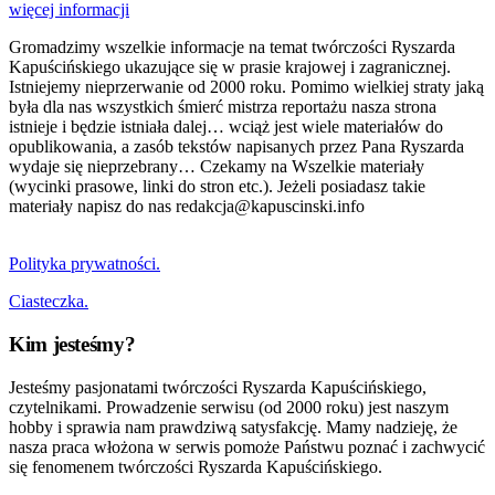
więcej informacji
Gromadzimy wszelkie informacje na temat twórczości Ryszarda
Kapuścińskiego ukazujące się w prasie krajowej i zagranicznej.
Istniejemy nieprzerwanie od 2000 roku. Pomimo wielkiej straty jaką
była dla nas wszystkich śmierć mistrza reportażu nasza strona
istnieje i będzie istniała dalej… wciąż jest wiele materiałów do
opublikowania, a zasób tekstów napisanych przez Pana Ryszarda
wydaje się nieprzebrany… Czekamy na Wszelkie materiały
(wycinki prasowe, linki do stron etc.). Jeżeli posiadasz takie
materiały napisz do nas redakcja@kapuscinski.info
Polityka prywatności.
Ciasteczka.
Kim jesteśmy?
Jesteśmy pasjonatami twórczości Ryszarda Kapuścińskiego,
czytelnikami. Prowadzenie serwisu (od 2000 roku) jest naszym
hobby i sprawia nam prawdziwą satysfakcję. Mamy nadzieję, że
nasza praca włożona w serwis pomoże Państwu poznać i zachwycić
się fenomenem twórczości Ryszarda Kapuścińskiego.