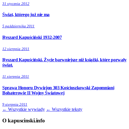
31 stycznia 2012
Świat, którego już nie ma
5 października 2011
Ryszard Kapuściński 1932-2007
12 sierpnia 2011
Ryszard Kapuściński. Życie barwniejsze niż książki, które porwały
świat.
11 sierpnia 2011
Sprawa Honoru Dywizjon 303 Kościuszkowski Zapomniani
Bohaterowie II Wojny Światowej
9 sierpnia 2011
← Wszystkie wywiady
← Wszystkie teksty
O kapuscinski.info