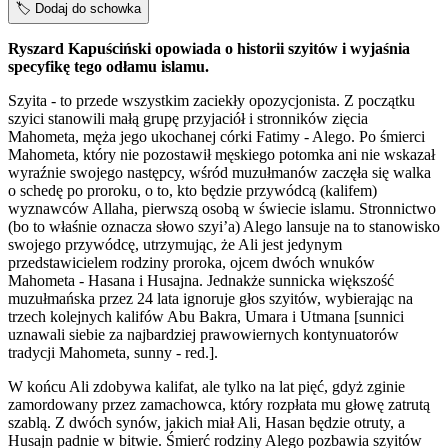
🏷️
Dodaj do schowka
Ryszard Kapuściński opowiada o historii szyitów i wyjaśnia
specyfikę tego odłamu islamu.
Szyita - to przede wszystkim zaciekły opozycjonista. Z początku
szyici stanowili małą grupę przyjaciół i stronników zięcia
Mahometa, męża jego ukochanej córki Fatimy - Alego. Po śmierci
Mahometa, który nie pozostawił męskiego potomka ani nie wskazał
wyraźnie swojego następcy, wśród muzułmanów zaczęła się walka
o schedę po proroku, o to, kto będzie przywódcą (kalifem)
wyznawców Allaha, pierwszą osobą w świecie islamu. Stronnictwo
(bo to właśnie oznacza słowo szyi’a) Alego lansuje na to stanowisko
swojego przywódcę, utrzymując, że Ali jest jedynym
przedstawicielem rodziny proroka, ojcem dwóch wnuków
Mahometa - Hasana i Husajna. Jednakże sunnicka większość
muzułmańska przez 24 lata ignoruje głos szyitów, wybierając na
trzech kolejnych kalifów Abu Bakra, Umara i Utmana [sunnici
uznawali siebie za najbardziej prawowiernych kontynuatorów
tradycji Mahometa, sunny - red.].
W końcu Ali zdobywa kalifat, ale tylko na lat pięć, gdyż zginie
zamordowany przez zamachowca, który rozpłata mu głowę zatrutą
szablą. Z dwóch synów, jakich miał Ali, Hasan będzie otruty, a
Husajn padnie w bitwie. Śmierć rodziny Alego pozbawia szyitów