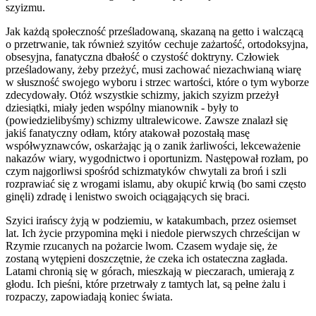
szyizmu.
Jak każdą społeczność prześladowaną, skazaną na getto i walczącą
o przetrwanie, tak również szyitów cechuje zażartość, ortodoksyjna,
obsesyjna, fanatyczna dbałość o czystość doktryny. Człowiek
prześladowany, żeby przeżyć, musi zachować niezachwianą wiarę
w słuszność swojego wyboru i strzec wartości, które o tym wyborze
zdecydowały. Otóż wszystkie schizmy, jakich szyizm przeżył
dziesiątki, miały jeden wspólny mianownik - były to
(powiedzielibyśmy) schizmy ultralewicowe. Zawsze znalazł się
jakiś fanatyczny odłam, który atakował pozostałą masę
współwyznawców, oskarżając ją o zanik żarliwości, lekceważenie
nakazów wiary, wygodnictwo i oportunizm. Następował rozłam, po
czym najgorliwsi spośród schizmatyków chwytali za broń i szli
rozprawiać się z wrogami islamu, aby okupić krwią (bo sami często
ginęli) zdradę i lenistwo swoich ociągających się braci.
Szyici irańscy żyją w podziemiu, w katakumbach, przez osiemset
lat. Ich życie przypomina męki i niedole pierwszych chrześcijan w
Rzymie rzucanych na pożarcie lwom. Czasem wydaje się, że
zostaną wytępieni doszczętnie, że czeka ich ostateczna zagłada.
Latami chronią się w górach, mieszkają w pieczarach, umierają z
głodu. Ich pieśni, które przetrwały z tamtych lat, są pełne żalu i
rozpaczy, zapowiadają koniec świata.