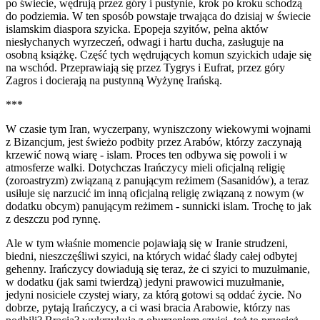
po świecie, wędrują przez góry i pustynie, krok po kroku schodzą
do podziemia. W ten sposób powstaje trwająca do dzisiaj w świecie
islamskim diaspora szyicka. Epopeja szyitów, pełna aktów
niesłychanych wyrzeczeń, odwagi i hartu ducha, zasługuje na
osobną książkę. Część tych wędrujących komun szyickich udaje się
na wschód. Przeprawiają się przez Tygrys i Eufrat, przez góry
Zagros i docierają na pustynną Wyżynę Irańską.
***
W czasie tym Iran, wyczerpany, wyniszczony wiekowymi wojnami
z Bizancjum, jest świeżo podbity przez Arabów, którzy zaczynają
krzewić nową wiarę - islam. Proces ten odbywa się powoli i w
atmosferze walki. Dotychczas Irańczycy mieli oficjalną religię
(zoroastryzm) związaną z panującym reżimem (Sasanidów), a teraz
usiłuje się narzucić im inną oficjalną religię związaną z nowym (w
dodatku obcym) panującym reżimem - sunnicki islam. Trochę to jak
z deszczu pod rynnę.
Ale w tym właśnie momencie pojawiają się w Iranie strudzeni,
biedni, nieszczęśliwi szyici, na których widać ślady całej odbytej
gehenny. Irańczycy dowiadują się teraz, że ci szyici to muzułmanie,
w dodatku (jak sami twierdzą) jedyni prawowici muzułmanie,
jedyni nosiciele czystej wiary, za którą gotowi są oddać życie. No
dobrze, pytają Irańczycy, a ci wasi bracia Arabowie, którzy nas