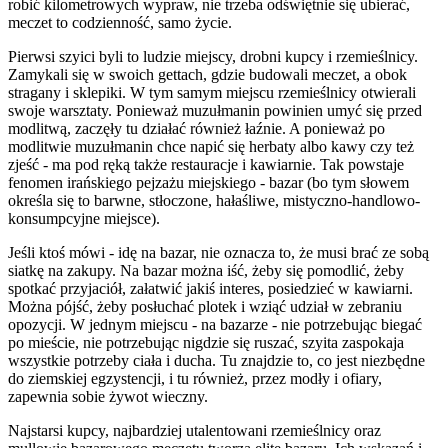
robić kilometrowych wypraw, nie trzeba odświętnie się ubierać,
meczet to codzienność, samo życie.
Pierwsi szyici byli to ludzie miejscy, drobni kupcy i rzemieślnicy.
Zamykali się w swoich gettach, gdzie budowali meczet, a obok
stragany i sklepiki. W tym samym miejscu rzemieślnicy otwierali
swoje warsztaty. Ponieważ muzułmanin powinien umyć się przed
modlitwą, zaczęły tu działać również łaźnie. A ponieważ po
modlitwie muzułmanin chce napić się herbaty albo kawy czy też
zjeść - ma pod ręką także restauracje i kawiarnie. Tak powstaje
fenomen irańskiego pejzażu miejskiego - bazar (bo tym słowem
określa się to barwne, stłoczone, hałaśliwe, mistyczno-handlowo-
konsumpcyjne miejsce).
Jeśli ktoś mówi - idę na bazar, nie oznacza to, że musi brać ze sobą
siatkę na zakupy. Na bazar można iść, żeby się pomodlić, żeby
spotkać przyjaciół, załatwić jakiś interes, posiedzieć w kawiarni.
Można pójść, żeby posłuchać plotek i wziąć udział w zebraniu
opozycji. W jednym miejscu - na bazarze - nie potrzebując biegać
po mieście, nie potrzebując nigdzie się ruszać, szyita zaspokaja
wszystkie potrzeby ciała i ducha. Tu znajdzie to, co jest niezbędne
do ziemskiej egzystencji, i tu również, przez modły i ofiary,
zapewnia sobie żywot wieczny.
Najstarsi kupcy, najbardziej utalentowani rzemieślnicy oraz