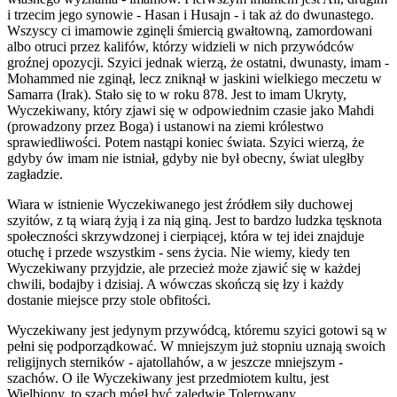
i trzecim jego synowie - Hasan i Husajn - i tak aż do dwunastego.
Wszyscy ci imamowie zginęli śmiercią gwałtowną, zamordowani
albo otruci przez kalifów, którzy widzieli w nich przywódców
groźnej opozycji. Szyici jednak wierzą, że ostatni, dwunasty, imam -
Mohammed nie zginął, lecz zniknął w jaskini wielkiego meczetu w
Samarra (Irak). Stało się to w roku 878. Jest to imam Ukryty,
Wyczekiwany, który zjawi się w odpowiednim czasie jako Mahdi
(prowadzony przez Boga) i ustanowi na ziemi królestwo
sprawiedliwości. Potem nastąpi koniec świata. Szyici wierzą, że
gdyby ów imam nie istniał, gdyby nie był obecny, świat uległby
zagładzie.
Wiara w istnienie Wyczekiwanego jest źródłem siły duchowej
szyitów, z tą wiarą żyją i za nią giną. Jest to bardzo ludzka tęsknota
społeczności skrzywdzonej i cierpiącej, która w tej idei znajduje
otuchę i przede wszystkim - sens życia. Nie wiemy, kiedy ten
Wyczekiwany przyjdzie, ale przecież może zjawić się w każdej
chwili, bodajby i dzisiaj. A wówczas skończą się łzy i każdy
dostanie miejsce przy stole obfitości.
Wyczekiwany jest jedynym przywódcą, któremu szyici gotowi są w
pełni się podporządkować. W mniejszym już stopniu uznają swoich
religijnych sterników - ajatollahów, a w jeszcze mniejszym -
szachów. O ile Wyczekiwany jest przedmiotem kultu, jest
Wielbiony, to szach mógł być zaledwie Tolerowany.