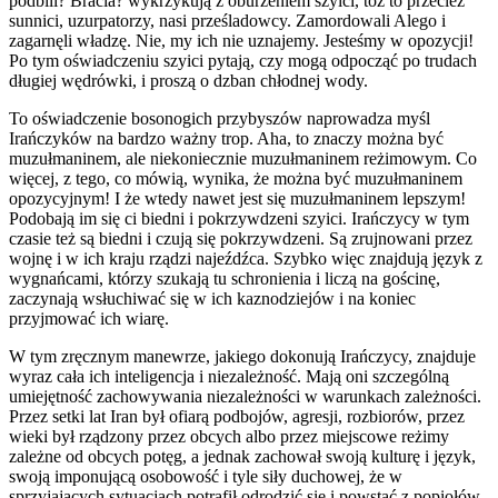
podbili? Bracia? wykrzykują z oburzeniem szyici, toż to przecież
sunnici, uzurpatorzy, nasi prześladowcy. Zamordowali Alego i
zagarnęli władzę. Nie, my ich nie uznajemy. Jesteśmy w opozycji!
Po tym oświadczeniu szyici pytają, czy mogą odpocząć po trudach
długiej wędrówki, i proszą o dzban chłodnej wody.
To oświadczenie bosonogich przybyszów naprowadza myśl
Irańczyków na bardzo ważny trop. Aha, to znaczy można być
muzułmaninem, ale niekoniecznie muzułmaninem reżimowym. Co
więcej, z tego, co mówią, wynika, że można być muzułmaninem
opozycyjnym! I że wtedy nawet jest się muzułmaninem lepszym!
Podobają im się ci biedni i pokrzywdzeni szyici. Irańczycy w tym
czasie też są biedni i czują się pokrzywdzeni. Są zrujnowani przez
wojnę i w ich kraju rządzi najeźdźca. Szybko więc znajdują język z
wygnańcami, którzy szukają tu schronienia i liczą na gościnę,
zaczynają wsłuchiwać się w ich kaznodziejów i na koniec
przyjmować ich wiarę.
W tym zręcznym manewrze, jakiego dokonują Irańczycy, znajduje
wyraz cała ich inteligencja i niezależność. Mają oni szczególną
umiejętność zachowywania niezależności w warunkach zależności.
Przez setki lat Iran był ofiarą podbojów, agresji, rozbiorów, przez
wieki był rządzony przez obcych albo przez miejscowe reżimy
zależne od obcych potęg, a jednak zachował swoją kulturę i język,
swoją imponującą osobowość i tyle siły duchowej, że w
sprzyjających sytuacjach potrafił odrodzić się i powstać z popiołów.