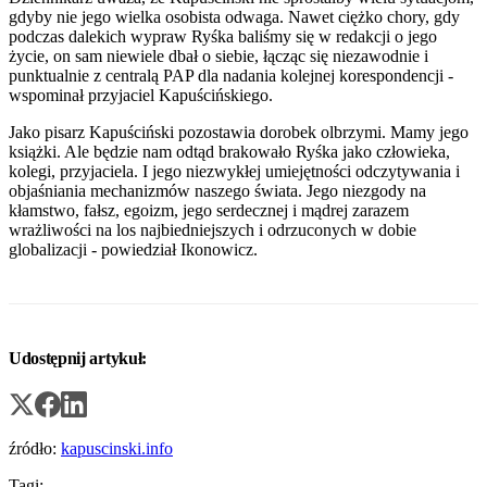
gdyby nie jego wielka osobista odwaga. Nawet ciężko chory, gdy
podczas dalekich wypraw Ryśka baliśmy się w redakcji o jego
życie, on sam niewiele dbał o siebie, łącząc się niezawodnie i
punktualnie z centralą PAP dla nadania kolejnej korespondencji -
wspominał przyjaciel Kapuścińskiego.
Jako pisarz Kapuściński pozostawia dorobek olbrzymi. Mamy jego
książki. Ale będzie nam odtąd brakowało Ryśka jako człowieka,
kolegi, przyjaciela. I jego niezwykłej umiejętności odczytywania i
objaśniania mechanizmów naszego świata. Jego niezgody na
kłamstwo, fałsz, egoizm, jego serdecznej i mądrej zarazem
wrażliwości na los najbiedniejszych i odrzuconych w dobie
globalizacji - powiedział Ikonowicz.
Udostępnij artykuł:
źródło:
kapuscinski.info
Tagi: