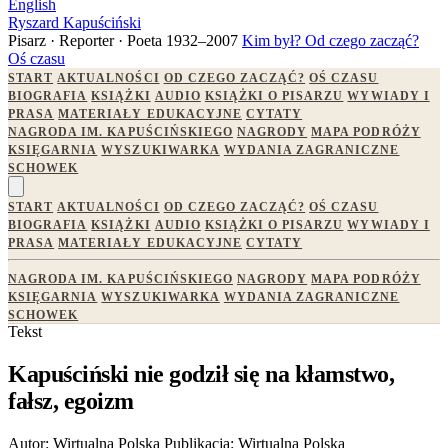
English
Ryszard Kapuściński
Pisarz · Reporter · Poeta
1932–2007
Kim był?
Od czego zacząć?
Oś czasu
START
AKTUALNOŚCI
OD CZEGO ZACZĄĆ?
OŚ CZASU
BIOGRAFIA
KSIĄŻKI
AUDIO
KSIĄŻKI O PISARZU
WYWIADY I
PRASA
MATERIAŁY EDUKACYJNE
CYTATY
NAGRODA IM. KAPUŚCIŃSKIEGO
NAGRODY
MAPA PODRÓŻY
KSIĘGARNIA
WYSZUKIWARKA
WYDANIA ZAGRANICZNE
SCHOWEK
START
AKTUALNOŚCI
OD CZEGO ZACZĄĆ?
OŚ CZASU
BIOGRAFIA
KSIĄŻKI
AUDIO
KSIĄŻKI O PISARZU
WYWIADY I
PRASA
MATERIAŁY EDUKACYJNE
CYTATY
NAGRODA IM. KAPUŚCIŃSKIEGO
NAGRODY
MAPA PODRÓŻY
KSIĘGARNIA
WYSZUKIWARKA
WYDANIA ZAGRANICZNE
SCHOWEK
Tekst
Kapuściński nie godził się na kłamstwo,
fałsz, egoizm
Autor:
Wirtualna Polska
Publikacja:
Wirtualna Polska