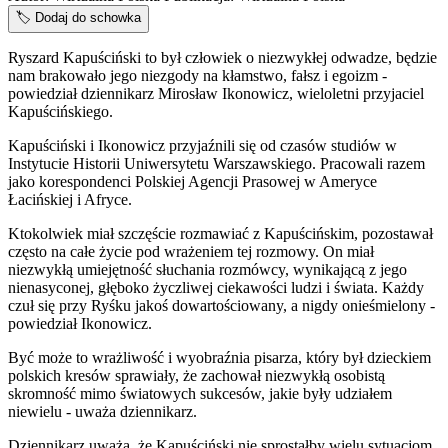
🏷️
Dodaj do schowka
Ryszard Kapuściński to był człowiek o niezwykłej odwadze, będzie
nam brakowało jego niezgody na kłamstwo, fałsz i egoizm -
powiedział dziennikarz Mirosław Ikonowicz, wieloletni przyjaciel
Kapuścińskiego.
Kapuściński i Ikonowicz przyjaźnili się od czasów studiów w
Instytucie Historii Uniwersytetu Warszawskiego. Pracowali razem
jako korespondenci Polskiej Agencji Prasowej w Ameryce
Łacińskiej i Afryce.
Ktokolwiek miał szczęście rozmawiać z Kapuścińskim, pozostawał
często na całe życie pod wrażeniem tej rozmowy. On miał
niezwykłą umiejętność słuchania rozmówcy, wynikającą z jego
nienasyconej, głęboko życzliwej ciekawości ludzi i świata. Każdy
czuł się przy Ryśku jakoś dowartościowany, a nigdy onieśmielony -
powiedział Ikonowicz.
Być może to wrażliwość i wyobraźnia pisarza, który był dzieckiem
polskich kresów sprawiały, że zachował niezwykłą osobistą
skromność mimo światowych sukcesów, jakie były udziałem
niewielu - uważa dziennikarz.
Dziennikarz uważa, że Kapuściński nie sprostałby wielu sytuacjom,