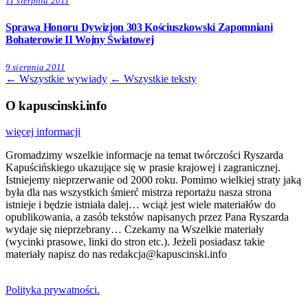
11 sierpnia 2011
Sprawa Honoru Dywizjon 303 Kościuszkowski Zapomniani
Bohaterowie II Wojny Światowej
9 sierpnia 2011
← Wszystkie wywiady
← Wszystkie teksty
O kapuscinski.info
więcej informacji
Gromadzimy wszelkie informacje na temat twórczości Ryszarda
Kapuścińskiego ukazujące się w prasie krajowej i zagranicznej.
Istniejemy nieprzerwanie od 2000 roku. Pomimo wielkiej straty jaką
była dla nas wszystkich śmierć mistrza reportażu nasza strona
istnieje i będzie istniała dalej… wciąż jest wiele materiałów do
opublikowania, a zasób tekstów napisanych przez Pana Ryszarda
wydaje się nieprzebrany… Czekamy na Wszelkie materiały
(wycinki prasowe, linki do stron etc.). Jeżeli posiadasz takie
materiały napisz do nas redakcja@kapuscinski.info
Polityka prywatności.