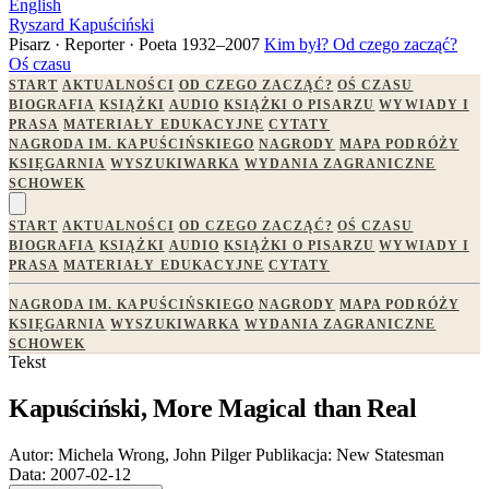
English
Ryszard Kapuściński
Pisarz · Reporter · Poeta
1932–2007
Kim był?
Od czego zacząć?
Oś czasu
START
AKTUALNOŚCI
OD CZEGO ZACZĄĆ?
OŚ CZASU
BIOGRAFIA
KSIĄŻKI
AUDIO
KSIĄŻKI O PISARZU
WYWIADY I
PRASA
MATERIAŁY EDUKACYJNE
CYTATY
NAGRODA IM. KAPUŚCIŃSKIEGO
NAGRODY
MAPA PODRÓŻY
KSIĘGARNIA
WYSZUKIWARKA
WYDANIA ZAGRANICZNE
SCHOWEK
START
AKTUALNOŚCI
OD CZEGO ZACZĄĆ?
OŚ CZASU
BIOGRAFIA
KSIĄŻKI
AUDIO
KSIĄŻKI O PISARZU
WYWIADY I
PRASA
MATERIAŁY EDUKACYJNE
CYTATY
NAGRODA IM. KAPUŚCIŃSKIEGO
NAGRODY
MAPA PODRÓŻY
KSIĘGARNIA
WYSZUKIWARKA
WYDANIA ZAGRANICZNE
SCHOWEK
Tekst
Kapuściński, More Magical than Real
Autor:
Michela Wrong, John Pilger
Publikacja:
New Statesman
Data:
2007-02-12