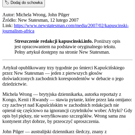
🏷️
Dodaj do schowka
Autor: Michela Wrong, John Pilger
Źródło: New Statesman, 12 lutego 2007
Link:
https://www.newstatesman.com/media/2007/02/kapuscinski-
journalism-africa
Streszczenie redakcji kapuscinski.info.
Poniższy opis
jest opracowaniem na podstawie oryginalnego tekstu.
Pełny artykuł dostępny na stronie New Statesman.
Artykuł opublikowany trzy tygodnie po śmierci Kapuścińskiego
przez New Statesman — jeden z pierwszych głosów
doświadczonych zachodnich korespondentów w debacie o jego
dziedzictwie.
Michela Wrong — brytyjska dziennikarka, autorka reportaży z
Kongo, Kenii i Rwandy — stawia pytanie, które przez lata omijano:
czy zachwyt nad Kapuścińskim w zachodnich redakcjach nie
opierał się częściowo na ignorancji czytelników wobec Afryki? Gdy
opis był piękny, nie weryfikowano szczegółów. Wrong sama zna
kontynent zbyt dobrze, by przeoczyć uproszczenia.
John Pilger — australijski dziennikarz śledczy, znany z