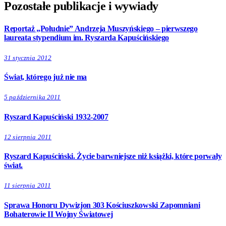
Pozostałe publikacje i wywiady
Reportaż „Południe” Andrzeja Muszyńskiego – pierwszego
laureata stypendium im. Ryszarda Kapuścińskiego
31 stycznia 2012
Świat, którego już nie ma
5 października 2011
Ryszard Kapuściński 1932-2007
12 sierpnia 2011
Ryszard Kapuściński. Życie barwniejsze niż książki, które porwały
świat.
11 sierpnia 2011
Sprawa Honoru Dywizjon 303 Kościuszkowski Zapomniani
Bohaterowie II Wojny Światowej