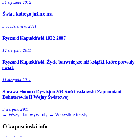
31 stycznia 2012
Świat, którego już nie ma
5 października 2011
Ryszard Kapuściński 1932-2007
12 sierpnia 2011
Ryszard Kapuściński. Życie barwniejsze niż książki, które porwały
świat.
11 sierpnia 2011
Sprawa Honoru Dywizjon 303 Kościuszkowski Zapomniani
Bohaterowie II Wojny Światowej
9 sierpnia 2011
← Wszystkie wywiady
← Wszystkie teksty
O kapuscinski.info