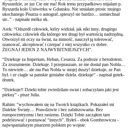
Ryszardzie, ze juz Cie nie ma! Rok temu przypadkowo mijalam p.
Ryszarda kolo Uniwerku w Gdansku. Nie smialam prosic mojego
ukochanego Pisarza o autograf..spieszyl sie bardzo… usmiechnal
sie..” - napisała melka uk.
Arek: “Odszedł człowiek, który widział, jak nikt inny, drugiego
człowieka; człowiek dla którego ten drugi był wartością nadrzędną.
Otworzył mi oczy na świat, na innność, nauczył ją tolerować,
szanować, akceptować i czerpać z niej wszystko co dobre.
ŻEGNAJ JEDEN Z NAJWYBITNIEJSZYCH”.
“Dziekuje za Imperium, Heban, Cesarza. Za podroze z herodotem.
Za zrozumienie. Dziekuje. I przepraszam. ze nie dostal pan Nobla…
To niewiele… ale ma Pan Nobla w mojej duszy! dziekuje, ze Pan
byl. i ze ciagle sa panskie genialne dziela. dziekuje” - napisał gutek-
drutek.
“Dziekuje!! Dzieki tobie zwiedzilam swiat i zobaczylam jaki jest
piekny” - pisze Julia.
Rahim: “wychowałem się na Twoich książkach. Pokazałeś mi
Dalekie Światy… Prawdziwie i bez zafałszowania. Bez
europocentryzmu i bez rasizmu. Dzięki Tobie zacząłem tam
podróżować i poznawać “innych”. Byłeś - obok Gombrowicza -
najwspanialszym pisarzem polskim po wojnie.