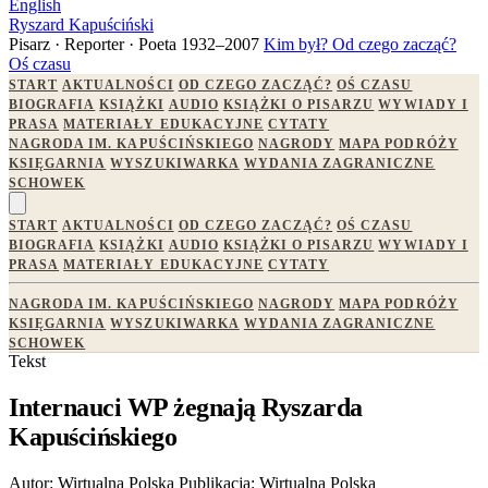
English
Ryszard Kapuściński
Pisarz · Reporter · Poeta
1932–2007
Kim był?
Od czego zacząć?
Oś czasu
START
AKTUALNOŚCI
OD CZEGO ZACZĄĆ?
OŚ CZASU
BIOGRAFIA
KSIĄŻKI
AUDIO
KSIĄŻKI O PISARZU
WYWIADY I
PRASA
MATERIAŁY EDUKACYJNE
CYTATY
NAGRODA IM. KAPUŚCIŃSKIEGO
NAGRODY
MAPA PODRÓŻY
KSIĘGARNIA
WYSZUKIWARKA
WYDANIA ZAGRANICZNE
SCHOWEK
START
AKTUALNOŚCI
OD CZEGO ZACZĄĆ?
OŚ CZASU
BIOGRAFIA
KSIĄŻKI
AUDIO
KSIĄŻKI O PISARZU
WYWIADY I
PRASA
MATERIAŁY EDUKACYJNE
CYTATY
NAGRODA IM. KAPUŚCIŃSKIEGO
NAGRODY
MAPA PODRÓŻY
KSIĘGARNIA
WYSZUKIWARKA
WYDANIA ZAGRANICZNE
SCHOWEK
Tekst
Internauci WP żegnają Ryszarda
Kapuścińskiego
Autor:
Wirtualna Polska
Publikacja:
Wirtualna Polska