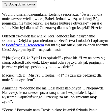
🏷️
Dodaj do schowka
Wybitny pisarz i dziennikarz. Legenda reportażu. “Świat był dla
mnie zawsze wielką wieżą Babel. Jednak wieżą, w której Bóg
pomieszał nie tylko języki, ale także kulturę i obyczaje” - pisał o
sobie. Kim był dla nas? Co znaczą dla nas Jego książki? Piszcie.
Odszedł człowiek tak wielki, lecz jednocześnie nesłychanie
skromny. Dzięki wspomnieniom z dzieciństwa i młodości opisanym
w
Podróżach z Herodotem
stał mi się tak bliski, jak członek rodziny.
Cześć Jego pamięci!" - napisała masia.
“*]dziękuję Ci, że Żyłeś i to opisałeś” - pisze kb. “Łzy na oczy się
cisną. odszedł człowiek, który miał odwagę żyć tak jak pragnął; i
jeszcze w piękny sposób o tym opowiedzieć”.
Maciek: “RED.. Mistrzu… żegnaj :-( [*]na zawsze bedziesz dla
mnie Nauczycielem”.
Aniuchna: “Podobno nie ma ludzi niezastąpionych… Nieprawda.
Na szczęście na zawsze pozostaną z nami wspaniałe książki
Ryszarda Kapuścińskiego. Dziękuję za nie, bo zmieniły moje
życie”.
“Zegnaj! Pozostaly nam Twoje piekne ksiazki! Szkoda Panie