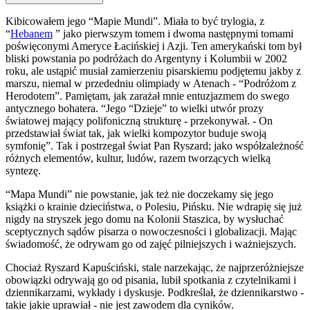
Kibicowałem jego “Mapie Mundi”. Miała to być trylogia, z
“
Hebanem
” jako pierwszym tomem i dwoma następnymi tomami
poświęconymi Ameryce Łacińskiej i Azji. Ten amerykański tom był
bliski powstania po podróżach do Argentyny i Kolumbii w 2002
roku, ale ustąpić musiał zamierzeniu pisarskiemu podjętemu jakby z
marszu, niemal w przededniu olimpiady w Atenach - “Podróżom z
Herodotem”. Pamiętam, jak zarażał mnie entuzjazmem do swego
antycznego bohatera. “Jego “Dzieje” to wielki utwór prozy
światowej mający polifoniczną strukturę - przekonywał. - On
przedstawiał świat tak, jak wielki kompozytor buduje swoją
symfonię”. Tak i postrzegał świat Pan Ryszard; jako współzależność
różnych elementów, kultur, ludów, razem tworzących wielką
syntezę.
“Mapa Mundi” nie powstanie, jak też nie doczekamy się jego
książki o krainie dzieciństwa, o Polesiu, Pińsku. Nie wdrapię się już
nigdy na stryszek jego domu na Kolonii Staszica, by wysłuchać
sceptycznych sądów pisarza o nowoczesności i globalizacji. Mając
świadomość, że odrywam go od zajęć pilniejszych i ważniejszych.
Chociaż Ryszard Kapuściński, stale narzekając, że najprzeróżniejsze
obowiązki odrywają go od pisania, lubił spotkania z czytelnikami i
dziennikarzami, wykłady i dyskusje. Podkreślał, że dziennikarstwo -
takie jakie uprawiał - nie jest zawodem dla cyników.