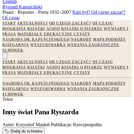
English
Ryszard Kapuściński
Pisarz · Reporter · Poeta
1932–2007
Kim był?
Od czego zacząć?
Oś czasu
START
AKTUALNOŚCI
OD CZEGO ZACZĄĆ?
OŚ CZASU
BIOGRAFIA
KSIĄŻKI
AUDIO
KSIĄŻKI O PISARZU
WYWIADY I
PRASA
MATERIAŁY EDUKACYJNE
CYTATY
NAGRODA IM. KAPUŚCIŃSKIEGO
NAGRODY
MAPA PODRÓŻY
KSIĘGARNIA
WYSZUKIWARKA
WYDANIA ZAGRANICZNE
SCHOWEK
START
AKTUALNOŚCI
OD CZEGO ZACZĄĆ?
OŚ CZASU
BIOGRAFIA
KSIĄŻKI
AUDIO
KSIĄŻKI O PISARZU
WYWIADY I
PRASA
MATERIAŁY EDUKACYJNE
CYTATY
NAGRODA IM. KAPUŚCIŃSKIEGO
NAGRODY
MAPA PODRÓŻY
KSIĘGARNIA
WYSZUKIWARKA
WYDANIA ZAGRANICZNE
SCHOWEK
Tekst
Inny świat Pana Ryszarda
Autor:
Krzysztof Masłoń
Publikacja:
Rzeczpospolita
🏷️
Dodaj do schowka