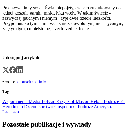
Pokazywał inny świat. Świat niepojęty, czasem zredukowany do
jednej koszuli, garnki, miski, łyka wody. W takim świecie -
zazwyczaj głuchym i niemym - żyje dwie trzecie ludzkości.
Przypominał o tym nam - wciąż niezadowolonym, nienasyconym,
zajętym tym, co nieistotne, trzeciorzędne, błahe.
Udostępnij artykuł:
źródło:
kapuscinski.info
Tagi:
Wspomnienia
Media-Polskie
Krzysztof-Maslon
Heban
Podroze-Z-
Herodotem
Dziennikarstwo
Gospodarka
Podroze
Ameryka-
Lacinska
Pozostałe publikacje i wywiady