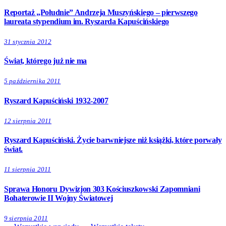
Reportaż „Południe” Andrzeja Muszyńskiego – pierwszego
laureata stypendium im. Ryszarda Kapuścińskiego
31 stycznia 2012
Świat, którego już nie ma
5 października 2011
Ryszard Kapuściński 1932-2007
12 sierpnia 2011
Ryszard Kapuściński. Życie barwniejsze niż książki, które porwały
świat.
11 sierpnia 2011
Sprawa Honoru Dywizjon 303 Kościuszkowski Zapomniani
Bohaterowie II Wojny Światowej
9 sierpnia 2011