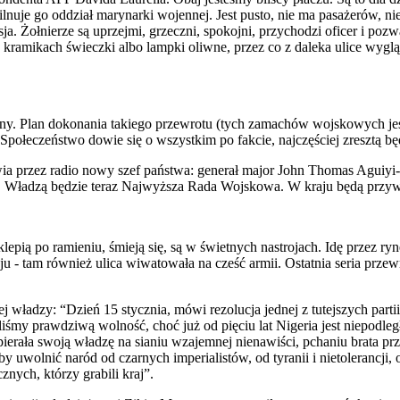
Pilnuje go oddział marynarki wojennej. Jest pusto, nie ma pasażerów,
ja. Żołnierze są uprzejmi, grzeczni, spokojni, przychodzi oficer i po
ch kramikach świeczki albo lampki oliwne, przez co z daleka ulice wy
jny. Plan dokonania takiego przewrotu (tych zamachów wojskowych jest
Społeczeństwo dowie się o wszystkim po fakcie, najczęściej zresztą będ
a przez radio nowy szef państwa: generał major John Thomas Aguiyi-I
one. Władzą będzie teraz Najwyższa Rada Wojskowa. W kraju będą przy
epią po ramieniu, śmieją się, są w świetnych nastrojach. Idę przez ryn
- tam również ulica wiwatowała na cześć armii. Ostatnia seria prze
j władzy: “Dzień 15 stycznia, mówi rezolucja jednej z tutejszych parti
liśmy prawdziwą wolność, choć już od pięciu lat Nigeria jest niepodle
ierała swoją władzę na sianiu wzajemnej nienawiści, pchaniu brata pr
uwolnić naród od czarnych imperialistów, od tyranii i nietolerancji, 
ych, którzy grabili kraj”.