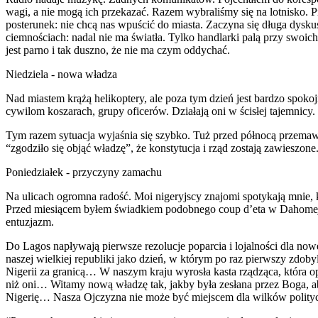
wagi, a nie mogą ich przekazać. Razem wybraliśmy się na lotnisko. 
posterunek: nie chcą nas wpuścić do miasta. Zaczyna się długa dyskus
ciemnościach: nadal nie ma światła. Tylko handlarki palą przy swoi
jest parno i tak duszno, że nie ma czym oddychać.
Niedziela - nowa władza
Nad miastem krążą helikoptery, ale poza tym dzień jest bardzo spoko
cywilom koszarach, grupy oficerów. Działają oni w ścisłej tajemnicy. 
Tym razem sytuacja wyjaśnia się szybko. Tuż przed północą przemawi
“zgodziło się objąć władzę”, że konstytucja i rząd zostają zawiesz
Poniedziałek - przyczyny zamachu
Na ulicach ogromna radość. Moi nigeryjscy znajomi spotykają mnie, kl
Przed miesiącem byłem świadkiem podobnego coup d’eta w Dahomeju 
entuzjazm.
Do Lagos napływają pierwsze rezolucje poparcia i lojalności dla nowe
naszej wielkiej republiki jako dzień, w którym po raz pierwszy zdoby
Nigerii za granicą… W naszym kraju wyrosła kasta rządząca, która op
niż oni… Witamy nową władzę tak, jakby była zesłana przez Boga, aby 
Nigerię… Nasza Ojczyzna nie może być miejscem dla wilków polityczn