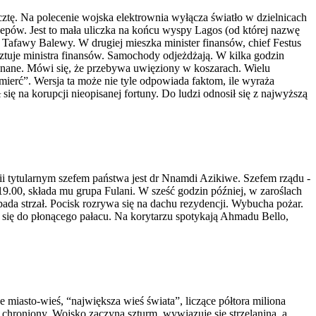
ocztę. Na polecenie wojska elektrownia wyłącza światło w dzielnicach
 jeepów. Jest to mała uliczka na końcu wyspy Lagos (od której nazwę
kara Tafawy Balewy. W drugiej mieszka minister finansów, chief Festus
ztuje ministra finansów. Samochody odjeżdżają. W kilka godzin
eznane. Mówi się, że przebywa uwięziony w koszarach. Wielu
 śmierć”. Wersja ta może nie tyle odpowiada faktom, ile wyraża
 się na korupcji nieopisanej fortuny. Do ludzi odnosił się z najwyższą
ii tytularnym szefem państwa jest dr Nnamdi Azikiwe. Szefem rządu -
19.00, składa mu grupa Fulani. W sześć godzin później, w zaroślach
da strzał. Pocisk rozrywa się na dachu rezydencji. Wybucha pożar.
ą się do płonącego pałacu. Na korytarzu spotykają Ahmadu Bello,
 miasto-wieś, “największa wieś świata”, liczące półtora miliona
 chroniony. Wojsko zaczyna szturm, wywiązuje się strzelanina, a