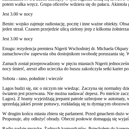
potem walka wręcz. Grupa oficerów wdziera się do pałacu. Akintola g
Jest 3.00 w nocy
Benin: wojsko zajmuje radiostację, pocztę i inne ważne obiekty. Obs
jeden strzał. Czasem przejedzie ulicą zielony jeep z kilkoma żołnierza
Jest 3.00 w nocy
Enugu: rezydencja premiera Nigerii Wschodniej dr. Michaela Okpary
zamachowców zapewnia obu dostojnikom swobodę poruszania się. W En
Zamach został przeprowadzony w pięciu miastach Nigerii jednocześni
nocy śmierć, areszt albo ucieczka do buszu zakończyła setki karier po
Sobota - rano, południe i wieczór
Lagos budzi się, nic o niczym nie wiedząc. Zaczyna się normalny dzi
światem jest przerwana. Nie można nadawać depesz. Po mieście zaczy
Lagos). Z bramy wyjeżdżają jeepami patrole uzbrojone w automaty, w 
sprzedają jakieś proste potrawy, rozkładają się tu dymiącym obozowi
W drugim końcu miasta zbiera się parlament. Przed gmachem dużo woj
Proponuje, aby odłożyć obrady. Obecni posłowie domagają się wyjaśnie
Radio nadaje muzykę. Żadnych komunikatów. Pojechałem do korespon