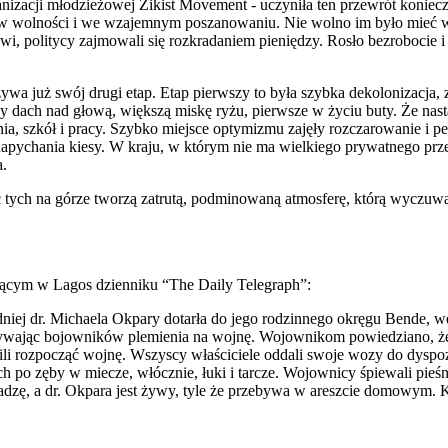
ganizacji młodzieżowej Zikist Movement - uczyniła ten przewrót koni
w wolności i we wzajemnym poszanowaniu. Nie wolno im było mieć wł
wi, politycy zajmowali się rozkradaniem pieniędzy. Rosło bezrobocie i
zeżywa już swój drugi etap. Etap pierwszy to była szybka dekolonizac
y dach nad głową, większą miskę ryżu, pierwsze w życiu buty. Że nastąp
nia, szkół i pracy. Szybko miejsce optymizmu zajęły rozczarowanie i p
napychania kiesy. W kraju, w którym nie ma wielkiego prywatnego prz
a.
ść tych na górze tworzą zatrutą, podminowaną atmosferę, którą wyczuw
ącym w Lagos dzienniku “The Daily Telegraph”:
iej dr. Michaela Okpary dotarła do jego rodzinnego okręgu Bende, w
zywając bojowników plemienia na wojnę. Wojownikom powiedziano, że j
owili rozpocząć wojnę. Wszyscy właściciele oddali swoje wozy do dysp
h po zęby w miecze, włócznie, łuki i tarcze. Wojownicy śpiewali pieś
ę, a dr. Okpara jest żywy, tyle że przebywa w areszcie domowym. Ki