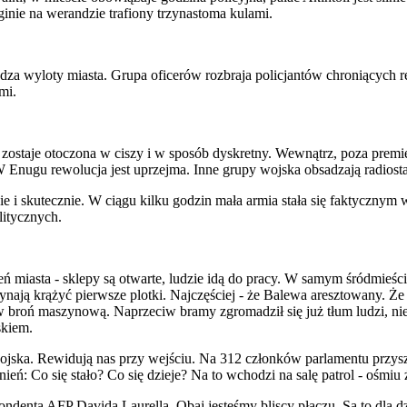
inie na werandzie trafiony trzynastoma kulami.
adza wyloty miasta. Grupa oficerów rozbraja policjantów chroniących 
mi.
 zostaje otoczona w ciszy i w sposób dyskretny. Wewnątrz, poza prem
ugu rewolucja jest uprzejma. Inne grupy wojska obsadzają radiostację
e i skutecznie. W ciągu kilku godzin mała armia stała się faktycznym
litycznych.
eń miasta - sklepy są otwarte, ludzie idą do pracy. W samym śródmieś
nają krążyć pierwsze plotki. Najczęściej - że Balewa aresztowany. Że
broń maszynową. Naprzeciw bramy zgromadził się już tłum ludzi, nieruc
skiem.
ska. Rewidują nas przy wejściu. Na 312 członków parlamentu przyszło 
ń: Co się stało? Co się dzieje? Na to wchodzi na salę patrol - ośmiu 
denta AFP Davida Laurella. Obaj jesteśmy bliscy płaczu. Są to dla 