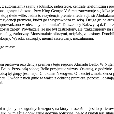
 automatami) zajmują lotnisko, radiostację, centralę telefoniczną i p
iemna, gorąca i duszna. Przy King George V Street zatrzymuje się kilka
j - stoją dwie wille. Jedna to rezydencja premiera federacji, sir Abuba
ezydencji premiera, budzi go i wyprowadza ze sobą. Druga grupa ares
a “uprowadzono w nieznanym kierunku”. Dalsze losy Balewy są dziś ni
został zabity. Powtarzają, że nie był zastrzelony, ale “zakatrupiony na
rutalny, żarłoczny. Monstrualnie olbrzymi, ociężały, zapasiony. Dorobił
okojny. Wysoki, szczupły, niemal ascetyczny, muzułmanin.
ego miasta.
rem piętrowa rezydencja premiera tego regionu Ahmadu Bello. W Niger
llo. Przez całą sobotę Bello przyjmuje wizyty. Ostatnią, o godzinie 
cą tej grupy jest major Chukuma Nzeogwu. O trzeciej z moździerza pa
łacu. Dwóch z nich ginie w walce z ochroną premiera, pozostali dostaj
oń.
oi na jednym z łagodnych wzgórz, na którym rozłożone jest to parterowe
ki, w mieście obowiązuje godzina policyjna, pałac Akintoli jest silnie