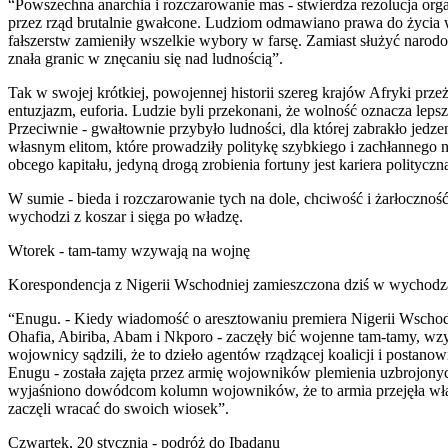
“Powszechna anarchia i rozczarowanie mas - stwierdza rezolucja or
przez rząd brutalnie gwałcone. Ludziom odmawiano prawa do życia 
fałszerstw zamieniły wszelkie wybory w farsę. Zamiast służyć narodo
znała granic w znęcaniu się nad ludnością”.
Tak w swojej krótkiej, powojennej historii szereg krajów Afryki pr
entuzjazm, euforia. Ludzie byli przekonani, że wolność oznacza lepsz
Przeciwnie - gwałtownie przybyło ludności, dla której zabrakło jedze
własnym elitom, które prowadziły politykę szybkiego i zachłannego 
obcego kapitału, jedyną drogą zrobienia fortuny jest kariera polityczn
W sumie - bieda i rozczarowanie tych na dole, chciwość i żarłoczno
wychodzi z koszar i sięga po władzę.
Wtorek - tam-tamy wzywają na wojnę
Korespondencja z Nigerii Wschodniej zamieszczona dziś w wychodz
“Enugu. - Kiedy wiadomość o aresztowaniu premiera Nigerii Wschodn
Ohafia, Abiriba, Abam i Nkporo - zaczęły bić wojenne tam-tamy, w
wojownicy sądzili, że to dzieło agentów rządzącej koalicji i postan
Enugu - została zajęta przez armię wojowników plemienia uzbrojonyc
wyjaśniono dowódcom kolumn wojowników, że to armia przejęła władz
zaczęli wracać do swoich wiosek”.
Czwartek, 20 stycznia - podróż do Ibadanu