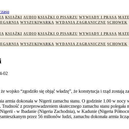
czasu
IA
KSIĄŻKI
AUDIO
KSIĄŻKI O PISARZU
WYWIADY I PRASA
MATE
IĘGARNIA
WYSZUKIWARKA
WYDANIA ZAGRANICZNE
SCHOWEK
IA
KSIĄŻKI
AUDIO
KSIĄŻKI O PISARZU
WYWIADY I PRASA
MATE
IĘGARNIA
WYSZUKIWARKA
WYDANIA ZAGRANICZNE
SCHOWEK
i
4-02
e wojsko “zgodziło się objąć władzę”, że konstytucja i rząd zostają 
znia armia dokonała w Nigerii zamachu stanu. O godzinie 1.00 w nocy
. Trudność z przeprowadzeniem skutecznego zamachu stanu polegała na
nów Nigerii - w Ibadanie (Nigeria Zachodnia), w Kadunie (Nigeria Półn
 zamieszkanym przez 56 milionów ludzi, zamachu dokonała armia licząc