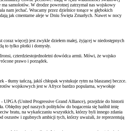
 nie ma samolotów. W drodze powrotnej zatrzymał nas wojskowy
zwala nam jechać. Wracamy przez dzielnice tonące w głębokich
glądają jak cmentarne aleje w Dniu Święta Zmarłych. Nawet w nocy
 coraz więcej) jest zwykle dziełem małej, żyjącej w niedostępnych
ą to tylko plotki i domysły.
ronsi, czterdziestojednoletni dowódca armii. Mówi, że wojsko
wrócone prawo i porządek.
ek - tłumy tańczą, jakiś chłopak wystukuje rytm na blaszanej beczce.
wrotów wojskowych jest w Afryce bardzo popularna, wywołuje
i - UPGA (United Progressive Grand Alliance), przejdzie do historii
gła. Obłędny pęd naszych polityków do bogacenia się hańbił imię
zeciw bratu, na wykańczaniu wszystkich, którzy byli innego zdania
od oszustw i zgubnych ambicji tych, którzy uważali, że reprezentują