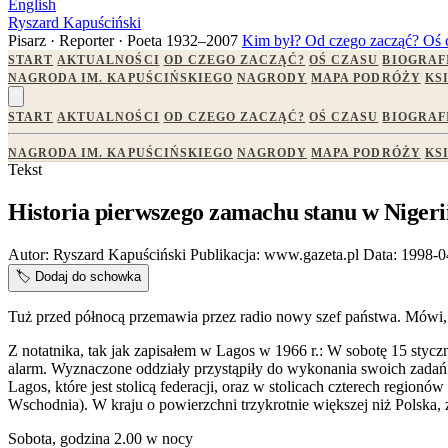
English
Ryszard Kapuściński
Pisarz · Reporter · Poeta
1932–2007
Kim był?
Od czego zacząć?
Oś 
START
AKTUALNOŚCI
OD CZEGO ZACZĄĆ?
OŚ CZASU
BIOGRAF
NAGRODA IM. KAPUŚCIŃSKIEGO
NAGRODY
MAPA PODRÓŻY
KS
START
AKTUALNOŚCI
OD CZEGO ZACZĄĆ?
OŚ CZASU
BIOGRAF
NAGRODA IM. KAPUŚCIŃSKIEGO
NAGRODY
MAPA PODRÓŻY
KS
Tekst
Historia pierwszego zamachu stanu w Nigeri
Autor:
Ryszard Kapuściński
Publikacja:
www.gazeta.pl
Data:
1998-0
🏷️
Dodaj do schowka
Tuż przed północą przemawia przez radio nowy szef państwa. Mówi, ż
Z notatnika, tak jak zapisałem w Lagos w 1966 r.: W sobotę 15 styc
alarm. Wyznaczone oddziały przystąpiły do wykonania swoich zadań
Lagos, które jest stolicą federacji, oraz w stolicach czterech regio
Wschodnia). W kraju o powierzchni trzykrotnie większej niż Polska,
Sobota, godzina 2.00 w nocy