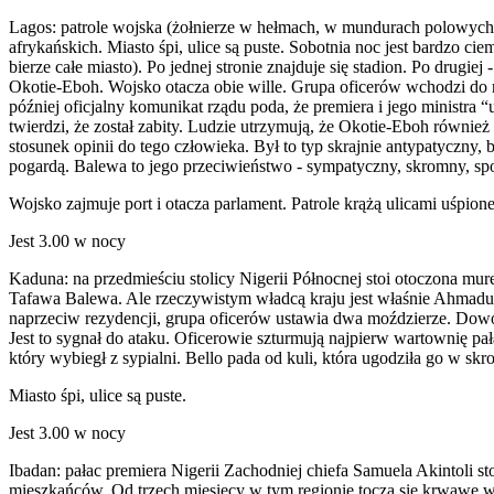
Lagos: patrole wojska (żołnierze w hełmach, w mundurach polowych, z
afrykańskich. Miasto śpi, ulice są puste. Sobotnia noc jest bardzo c
bierze całe miasto). Po jednej stronie znajduje się stadion. Po drugie
Okotie-Eboh. Wojsko otacza obie wille. Grupa oficerów wchodzi do r
później oficjalny komunikat rządu poda, że premiera i jego ministr
twierdzi, że został zabity. Ludzie utrzymują, że Okotie-Eboh również 
stosunek opinii do tego człowieka. Był to typ skrajnie antypatyczny, b
pogardą. Balewa to jego przeciwieństwo - sympatyczny, skromny, sp
Wojsko zajmuje port i otacza parlament. Patrole krążą ulicami uśpion
Jest 3.00 w nocy
Kaduna: na przedmieściu stolicy Nigerii Północnej stoi otoczona mu
Tafawa Balewa. Ale rzeczywistym władcą kraju jest właśnie Ahmadu Be
naprzeciw rezydencji, grupa oficerów ustawia dwa moździerze. Dowód
Jest to sygnał do ataku. Oficerowie szturmują najpierw wartownię pa
który wybiegł z sypialni. Bello pada od kuli, która ugodziła go w skr
Miasto śpi, ulice są puste.
Jest 3.00 w nocy
Ibadan: pałac premiera Nigerii Zachodniej chiefa Samuela Akintoli st
mieszkańców. Od trzech miesięcy w tym regionie toczą się krwawe wal