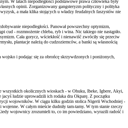
ecznym. W latach niepodległości podstawowe prawa człowieka były
asnych opinii. Zorganizowany gangsteryzm polityczny i polityka
 wyzysk, a mała klika stojących u władzy feudalnych faszystów nie
ja, zdobywanie niepodległości. Panował powszechny optymizm,
i cud - rozmnożenie chleba, ryb i wina. Nic takiego nie nastąpiło.
esymizm. Cała gorycz, wściekłość i nienawiść zwróciły się przeciw
emysłu, plantacje należą do cudzoziemców, a banki są własnością
a wojsko i podając się za obrońcę skrzywdzonych i poniżonych,
e wszystkich okolicznych wioskach - w Ohuku, Ibeke, Igbere, Akyi,
acyś ludzie uprowadzili ich rodaka dra Okparę. Z początku
ozycji wojowników. W ciągu kilku godzin stolica Nigerii Wschodniej -
ni wojenne. W całym mieście dudniły tam-tamy. W tym stanie rzeczy
edy wojownicy zrozumieli to, co im powiedziano, wyrazili radość i