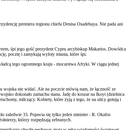
rezydencję premiera regionu chiefa Denisa Osadebaya. Nie pada ani
ierem, śpi jego gość prezydent Cypru arcybiskup Makarios. Dowódca
, pocztę i zamykają wyloty miasta, które śpi.
 władcą tego ogromnego kraju - mocarstwa Afryki. W ciągu jednej
ciu wojska nie widać. Ale na poczcie mówią nam, że łączność ze
 wojsko dokonało zamachu stanu. Jadę do koszar na Ikoyi (dzielnica
homy, milczący. Kobiety, które żyją z tego, że na ulicy gotują i
zaledwie 33. Pojawia się tylko jeden minister - R. Okafor.
żołnierzy, którzy rozpędzają zebranych.
dziennikarzy chwile pechowe: mają w ręku wiadomości światowej