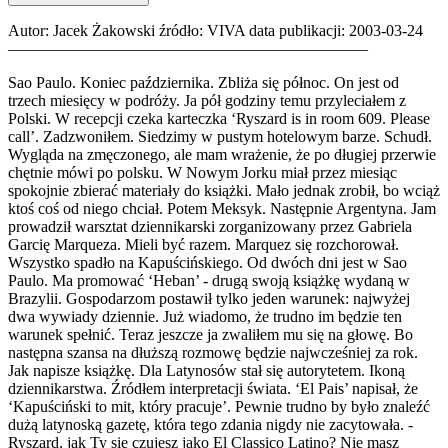
Autor: Jacek Żakowski źródło: VIVA data publikacji: 2003-03-24
——————————————————————–
Sao Paulo. Koniec października. Zbliża się północ. On jest od trzech miesięcy w podróży. Ja pół godziny temu przyleciałem z Polski. W recepcji czeka karteczka ‘Ryszard is in room 609. Please call’. Zadzwoniłem. Siedzimy w pustym hotelowym barze. Schudł. Wygląda na zmęczonego, ale mam wrażenie, że po długiej przerwie chętnie mówi po polsku. W Nowym Jorku miał przez miesiąc spokojnie zbierać materiały do książki. Mało jednak zrobił, bo wciąż ktoś coś od niego chciał. Potem Meksyk. Następnie Argentyna. Jam prowadził warsztat dziennikarski zorganizowany przez Gabriela Garcię Marqueza. Mieli być razem. Marquez się rozchorował. Wszystko spadło na Kapuścińskiego. Od dwóch dni jest w Sao Paulo. Ma promować ‘Heban’ - drugą swoją książkę wydaną w Brazylii. Gospodarzom postawił tylko jeden warunek: najwyżej dwa wywiady dziennie. Już wiadomo, że trudno im będzie ten warunek spełnić. Teraz jeszcze ja zwaliłem mu się na głowę. Bo następna szansa na dłuższą rozmowę będzie najwcześniej za rok. Jak napisze książkę. Dla Latynosów stał się autorytetem. Ikoną dziennikarstwa. Źródłem interpretacji świata. ‘El Pais’ napisał, że ‘Kapuściński to mit, który pracuje’. Pewnie trudno by było znaleźć dużą latynoską gazetę, która tego zdania nigdy nie zacytowała. -Ryszard, jak Ty się czujesz jako El Classico Latino? Nie masz lepszych pytań? -Nie jesteś tym zmęczony? Czasem potwornie. -Czego Latynosi chcą się od Ciebie dowiedzieć? Dziennikarze często pytają, jak pisać reportaż. Ale przede wszystkim ludzie na tym kontynencie czują wielki głód wzorca, który ich podeprze, umocni, potwierdzi ich opór wobec nacisków komercji. Potrzebują wsparcia w obronie swojej tożsamości. -I jak Ty ich wspierasz? Mówię, że nie można się łatwo poddawać, że słusznie robią, walcząc ze skorumpowaną władzą i że są wspaniali. -Psychoterapia? Potrzebują też odpowiedzi na zasadnicze pytania: co się dzieje na świecie, jaka jest przyszłość ich krajów, kultury, kontynentu. -A Ty znasz odpowiedzi? Staram się je znać. Bardzo dużo czytam, dużo myślę i od 30 lat interesuję się światem latynoskim. -Więc co mówisz Latynosom na temat ich przyszłości? Przede wszystkim mówię, że trzeba myśleć szerszymi kategoriami - regionalnymi i kontynentalnymi. Bo oni - tak jak Polacy - cierpią na parafiańszczyznę. Jak ktoś jest z Salwadoru, to przeważnie interesuje się tylko Salwadorem. Jak z Kolumbii, to mówi głównie o Kolumbii. Ludzie znają tylko własne podwórka. A jak spytać o szerszą perspektywę, choćby ich kontynent, to przeważnie nie mają wiele do powiedzenia, bo niewiele wiedzą. -A Ty wiesz? Ja się zajmuję całym tym kontynentem. Więc tłumaczę, że ludzi globalizacja przygniata, bo nie są w stanie intelektualnie wydostać się ze swoich zamkniętych podwórek. Bossowie globalizacji łatwo uzyskują przewagę, kiedy mają do czynienia ze społeczeństwami parafialnymi, którymi mogą dowolnie manipulować. Ósma rano. Zderzamy się w windzie. On rześki, dawno po śniadaniu. Do pierwszego spotkania zostało mu półtorej godziny. Proponuje spacer na kawę do ’ludowego’ baru na rogu ulicy. Trochę sklep, trochę bal; trochę klub towarzyski. Rozstrojony telewizor skrzeczy pod sufitem. Kawa - już posłodzona - z kilkudziesięciolitrowego zbiornika. Czarna i gęsta jak smoła. Dwie kawy kosztują złotówkę. Kapuściński kwitnie. Już go tu rozpoznają. Przypomina sobie portugalskie słówka, których nie używał przez lata. Żartuje z barmanem. -Lepiej się tu czujesz niż w Polsce? A znasz w Polsce takie miejsca? -Ale to chyba nie tylko dlatego. Nie tylko. Latynosi są wspaniali w swojej spontaniczności. Zawsze to podziwiałem. -Ryszard, a czy to jest prawda, że zostałeś korespondentem PAP-u w Ameryce Łacińskiej, nie znając hiszpańskiego ani portugalskiego? Tak było. -Jak to było możliwe? To był 67 rok. Wróciłem z Afryki i trochę beznadziejnie szwendałem się po PAP-ie. Nic nie rozumiałem z tego, co działo się w Polsce. A tu szedł marzec 68. W PAP-ie już trwała walka z ’elementami inteligenckimi’, z ‘kosmopolitami’ i z ‘rewizjonistami’. Tylko ja nic nie wiedziałem, bo głowę miałem jeszcze w Afryce. Aż wezwał mnie Michał Hofman, ówczesny prezes PAP-u, który chyba mnie lubił. Mówi coś takiego, że on nie wie, jak to wszystko się skończy, że chce mnie chronić przed tym, co się stanie, więc ‘czy chcecie jechać na placówkę do Ameryki Południowej?’ Oczywiście chciałem. -Chociaż nie znałeś języka? Obiecałem, że się szybko nauczę i bez problemu dali mi nominację. -Ale właściwie przed czym Hofman chciał Cię chronić? Od lat nie pisałeś o Polsce, więc walki frakcyjne Cię nie dotyczyły. Nie jesteś Żydem, więc antysemicka nagonka nie była dla Ciebie groźna. Kiedy to nie była tylko antysemicka nagonka. To była wojna przeciwko polskiej inteligencji. Myślę, że Hofman chciał mi oszczędzić życia w strasznej atmosferze, która nadciągała. Może chciał mnie ochronić przed kolejnym wyrzuceniem z pracy i zakazem druku. Dziesiąta wieczorem. Telefon. ‘Może byśmy poszli coś przegryźć’. Zastanawiam się, skąd po siódmym krzyży ku można brać tyle siły. Kapuściński tego dnia udzielił dwóch dużych wywiadów. Jeden o ‘Hebanie’, drugi o globalizacji. Razem prawie cztery godziny spędzone z dziennikarzami. Poza tym miął spotkanie na uniwersytecie i obiad z wydawcą. Jest zmęczony gadaniem. Nawet nie mys1ę o kontynuowaniu wywiadu. Nie mam odwagi zabrać magnetofonu. Jest upalna brazylijska wiosna. Te- raz jakieś 25 stopni. W dzień było 37. Szwendamy się po okolicznych uliczkach w poszukiwaniu baru. Z tym wyjazdem, to wiesz - kiedy stoimy na światłach, Kapuściński sam wraca do porannej rozmowy - był jeszcze spory szkopuł. Bo PAP już miał placówkę w Meksyku. Ja miałem założyć drugą w Ameryce Łacińskiej. Ale gdzie? Kontynent jest olbrzymi. Ma kilka ważnych krajów. W każdym z nich działy się ważne i ciekawe rzeczy. Trudno się było zdecydować. Więc miałem tę nominację, ale czekałem, zwlekałem. A w Polsce tymczasem robiło się coraz goręcej. Coraz mocniej czuło się oddech Marca. Gdzieś pod koniec 67 roku spotkałem na korytarzu Romę Pańską. Roma była szarą eminencją agencji. Jak mnie zobaczyła, to aż krzyknęła: ‘A co ty tu jeszcze robisz?!’ Powiedziałem, że zbieram się do wyjazdu. ‘Ty, Rysiek, się nie zbieraj, nie czekaj, nie zwlekaj, tylko się stąd wynoś od razu, bo będzie za późno. Łap bagaże i wyjeżdżaj dzisiaj’. Udało mi się zdobyć wizę do Chile, z którym Polska miała akurat bardzo dobre stosunki. Trzy dni później poleciałem przez Londyn do Santiago. Sao Paulo jest wielkim miastem. Jakieś 15 milionów mieszkańców. I ma opinię jednego z bardziej niebezpiecznych na świecie. Jak się chce wieczorem zjeść coś poza hotelem, trzeba znać dobre miejsca. A my ich nie znamy. Idziemy w stronę głównej ulicy - Avenida Paulista. Na Pauliście jest masa eleganckich lokali. Ale eleganckie lokale są wszędzie takie same. Więc Kapuściński wybiera najbardziej tubylczy bar z kilkoma poszczerbionymi plastikowymi stolikami na szerokim chodniku. Pijemy callpirignę - napój z lodu, lenwnów, cukru i cachacy - miejscowego bimbru pędzonego na trzcinowym cukrze. Obok siedzą chłopcy odgwizdujący przechodzące panny. Jemy grzanki z serem. Relaks po ciężkim dniu. Nie mam odwagi zadawać moich pytań. W końcu wracam do jego pierwszej południowoamerykańskiej podróży. -Znałeś już trochę hiszpański, kiedy jechałeś do Chile? Gdzie tam. Nawet nie zacząłem się uczyć. Ale wyjeżdżając dostałem od kierownictwa zgodę, żebym przez pierwsze trzy miesiące nie pisał korespondencji, tylko się uczył języka. W Santiago na szczęście spotkałem Mariana Rawicza. Marian był wspaniałym, niezwykle życzliwym człowiekiem, więc któregoś dnia zebrałem się na odwagę i mówię: ‘Mariano, jestem w beznadziejnej sytuacji. Siedzę w tym Santiago, jestem korespondentem, nawet nie rozumiem, co piszą w gazetach, a za trzy miesiące muszę zacząć wysyłać korespondencje do PAP-u. Ja cię błagam, uczciwie ci zapłacę, ale poświęcić mi przez te trzy miesiące po parę godzin dziennie i naucz mnie hiszpańskiego’. Zgodził się nawet chętnie. I dzień w dzień, po kilka godzin, udzielał mi lekcji. A ja kułem po 18 godzin na dobę. Od świtu do nocy gramatyka, słówka, gazety, telewizja. Niczym innym się nie zajmowałem. Dwa i pół miesiąca później w chilijskim Instytucie Spraw Międzynarodowych wygłosiłem po hiszpańsku wykład o sytuacji w Polsce. Widzę, że rozmowa zaczyna się rozwijać i tęsknię za magnetofonem. Wyciągam długopis i zaczynam notować na serwetkach do kanapek z serem: ‘prezes Hofman, Roma Pańska. Marian Rawicz. 18 h, 2,5 miesiąca… ’ -Mogłeś zacząć pracę. I zacząłem, ale to długo nie trwało. Bo wkrótce na dziennikarskiej giełdzie dostałem wiadomość, że chilijska armia przygotowuje się do zamachu stanu. Chodziło o to, żeby nie dopuścić do wybrania Salvadora Allende na prezydenta Chile. Wtedy w Ameryce Łacińskiej za podanie takiej wiadomości można było wylecieć z placówki. Bardzo się tego bałem, bo wiedziałem, że jak kogoś wyrzucą z jednego kraju, to potem wyrzucają go zewsząd. Dlate- go uważnie się cenzurowałem. -Jak się cenzurowałeś? Pisałem wszystko, co uważałem za ważne, ale depesze, za które mogli mnie wyrzucić, wysyłałem do Polski, zaznaczając, że nie są do druku. Informacja o przygotowaniach do zamachu stanu była oczywiście wyjątkowo groźna. A ja nie chciałem, żeby mnie wyrzucili, więc dałem tej depeszy nagłówek ‘Santiago, PAF; Data, BS’. ‘BS’ znaczyło, że informacja jest tajna i może być umieszczona tylko w ‘Biuletynie Specjalnym’ przeznaczonym dla małej grupy najważniejszych osób. Gdybym zamiast BS napisał BK, wtedy mogłaby trafić do ‘Biuletynu Krajowego’, z którego korzystała prasa. Wysłałem tę depeszę i zająłem się innymi sprawami. A dwa czy trzy dni później dzwoni do mnie polski ambasador Jerzy Witold Dudziński: ‘Jesteście wyrzuceni’. -Co się stało? Tego ambasador nie wiedział. Później się okazało, że w Warszawie dyżurnemu PAP-u coś się pomieszało. Zamiast do tajnego ‘BS-u’ włożył tę depeszę do serwisu dla gazet. I polskie gazety ogłosiły światu, że w Chile szykuje się zamach. Ta informacja kanałami dyplomatycznymi błyskawicznie trafiła do chilijskiego