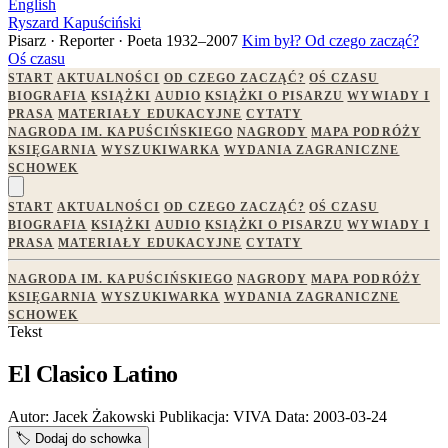
English
Ryszard Kapuściński
Pisarz · Reporter · Poeta
1932–2007
Kim był?
Od czego zacząć?
Oś czasu
START
AKTUALNOŚCI
OD CZEGO ZACZĄĆ?
OŚ CZASU
BIOGRAFIA
KSIĄŻKI
AUDIO
KSIĄŻKI O PISARZU
WYWIADY I
PRASA
MATERIAŁY EDUKACYJNE
CYTATY
NAGRODA IM. KAPUŚCIŃSKIEGO
NAGRODY
MAPA PODRÓŻY
KSIĘGARNIA
WYSZUKIWARKA
WYDANIA ZAGRANICZNE
SCHOWEK
START
AKTUALNOŚCI
OD CZEGO ZACZĄĆ?
OŚ CZASU
BIOGRAFIA
KSIĄŻKI
AUDIO
KSIĄŻKI O PISARZU
WYWIADY I
PRASA
MATERIAŁY EDUKACYJNE
CYTATY
NAGRODA IM. KAPUŚCIŃSKIEGO
NAGRODY
MAPA PODRÓŻY
KSIĘGARNIA
WYSZUKIWARKA
WYDANIA ZAGRANICZNE
SCHOWEK
Tekst
El Clasico Latino
Autor:
Jacek Żakowski
Publikacja:
VIVA
Data:
2003-03-24
🏷️
Dodaj do schowka