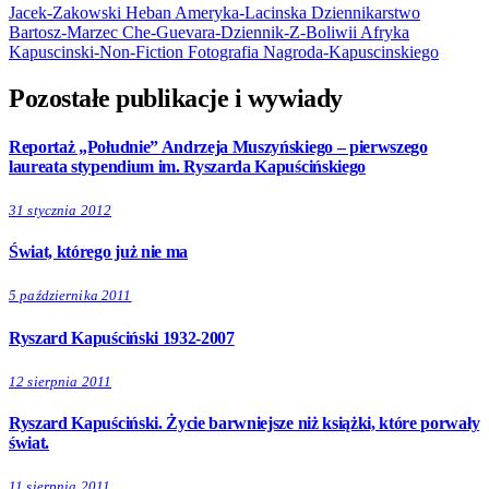
Jacek-Zakowski
Heban
Ameryka-Lacinska
Dziennikarstwo
Bartosz-Marzec
Che-Guevara-Dziennik-Z-Boliwii
Afryka
Kapuscinski-Non-Fiction
Fotografia
Nagroda-Kapuscinskiego
Pozostałe publikacje i wywiady
Reportaż „Południe” Andrzeja Muszyńskiego – pierwszego
laureata stypendium im. Ryszarda Kapuścińskiego
31 stycznia 2012
Świat, którego już nie ma
5 października 2011
Ryszard Kapuściński 1932-2007
12 sierpnia 2011
Ryszard Kapuściński. Życie barwniejsze niż książki, które porwały
świat.
11 sierpnia 2011