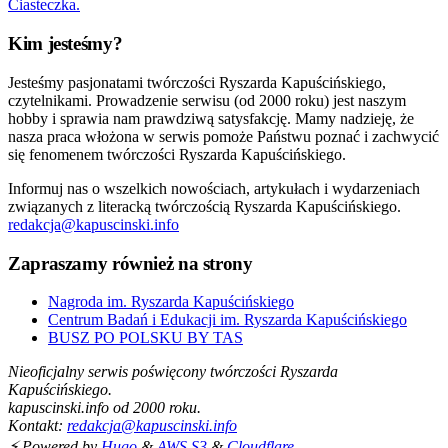
Ciasteczka.
Kim jesteśmy?
Jesteśmy pasjonatami twórczości Ryszarda Kapuścińskiego,
czytelnikami. Prowadzenie serwisu (od 2000 roku) jest naszym
hobby i sprawia nam prawdziwą satysfakcję. Mamy nadzieję, że
nasza praca włożona w serwis pomoże Państwu poznać i zachwycić
się fenomenem twórczości Ryszarda Kapuścińskiego.
Informuj nas o wszelkich nowościach, artykułach i wydarzeniach
związanych z literacką twórczością Ryszarda Kapuścińskiego.
redakcja@kapuscinski.info
Zapraszamy również na strony
Nagroda im. Ryszarda Kapuścińskiego
Centrum Badań i Edukacji im. Ryszarda Kapuścińskiego
BUSZ PO POLSKU BY TAS
Nieoficjalny serwis poświęcony twórczości Ryszarda
Kapuścińskiego.
kapuscinski.info od 2000 roku.
Kontakt:
redakcja@kapuscinski.info
⚡ Powered by
Hugo
&
AWS S3
&
Cloudflare