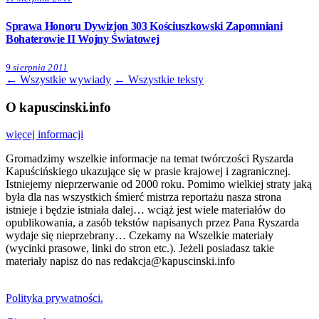
Sprawa Honoru Dywizjon 303 Kościuszkowski Zapomniani
Bohaterowie II Wojny Światowej
9 sierpnia 2011
← Wszystkie wywiady
← Wszystkie teksty
O kapuscinski.info
więcej informacji
Gromadzimy wszelkie informacje na temat twórczości Ryszarda
Kapuścińskiego ukazujące się w prasie krajowej i zagranicznej.
Istniejemy nieprzerwanie od 2000 roku. Pomimo wielkiej straty jaką
była dla nas wszystkich śmierć mistrza reportażu nasza strona
istnieje i będzie istniała dalej… wciąż jest wiele materiałów do
opublikowania, a zasób tekstów napisanych przez Pana Ryszarda
wydaje się nieprzebrany… Czekamy na Wszelkie materiały
(wycinki prasowe, linki do stron etc.). Jeżeli posiadasz takie
materiały napisz do nas redakcja@kapuscinski.info
Polityka prywatności.