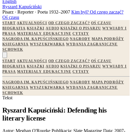
English
Ryszard Kapuściński
Pisarz · Reporter · Poeta
1932–2007
Kim był?
Od czego zacząć?
Oś czasu
START
AKTUALNOŚCI
OD CZEGO ZACZĄĆ?
OŚ CZASU
BIOGRAFIA
KSIĄŻKI
AUDIO
KSIĄŻKI O PISARZU
WYWIADY I
PRASA
MATERIAŁY EDUKACYJNE
CYTATY
NAGRODA IM. KAPUŚCIŃSKIEGO
NAGRODY
MAPA PODRÓŻY
KSIĘGARNIA
WYSZUKIWARKA
WYDANIA ZAGRANICZNE
SCHOWEK
START
AKTUALNOŚCI
OD CZEGO ZACZĄĆ?
OŚ CZASU
BIOGRAFIA
KSIĄŻKI
AUDIO
KSIĄŻKI O PISARZU
WYWIADY I
PRASA
MATERIAŁY EDUKACYJNE
CYTATY
NAGRODA IM. KAPUŚCIŃSKIEGO
NAGRODY
MAPA PODRÓŻY
KSIĘGARNIA
WYSZUKIWARKA
WYDANIA ZAGRANICZNE
SCHOWEK
Tekst
Ryszard Kapuściński: Defending his
literary license
Autor:
Meghan O'Rourke
Publikacja:
Slate Magazine
Data:
2007-