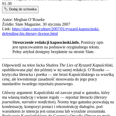
01-30
🏷️
Dodaj do schowka
Autor: Meghan O’Rourke
Źródło: Slate Magazine, 30 stycznia 2007
Link:
https://slate.com/culture/2007/01/ryszard-kapuscinski-
defending-his-literary-license.html
Streszczenie redakcji kapuscinski.info.
Poniższy opis
jest opracowaniem na podstawie oryginalnego tekstu.
Pełny artykuł dostępny bezpłatnie na stronie Slate.
Odpowiedź na tekst Jacka Shafera
The Lies of Ryszard Kapuściński
,
opublikowana pięć dni później w tej samej redakcji. O’Rourke —
krytyczka literacka i poetka — nie broni Kapuścińskiego za wszelką
cenę, ale kwestionuje zasadność stosowania do jego pracy
standardów twardego reportażu prasowego.
Główny argument: Kapuściński od zawsze pisał w gatunku, który
ma własną tradycję i własne reguły — reportaż literacki (
literary
journalism
,
narrative nonfiction
). Normy tego gatunku pozwalają na
kondensację, kompozyt postaci i rekonstrukcję dialogów, pod
warunkiem że intencja jest oznaczona lub wyraźnie zrozumiała.
Porównuje Kapuścińskiego do George’a Orwella (
Droga na molo