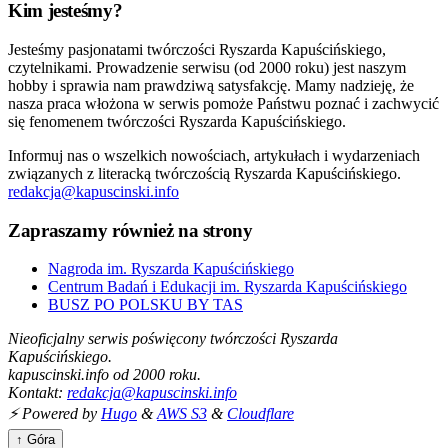
Kim jesteśmy?
Jesteśmy pasjonatami twórczości Ryszarda Kapuścińskiego,
czytelnikami. Prowadzenie serwisu (od 2000 roku) jest naszym
hobby i sprawia nam prawdziwą satysfakcję. Mamy nadzieję, że
nasza praca włożona w serwis pomoże Państwu poznać i zachwycić
się fenomenem twórczości Ryszarda Kapuścińskiego.
Informuj nas o wszelkich nowościach, artykułach i wydarzeniach
związanych z literacką twórczością Ryszarda Kapuścińskiego.
redakcja@kapuscinski.info
Zapraszamy również na strony
Nagroda im. Ryszarda Kapuścińskiego
Centrum Badań i Edukacji im. Ryszarda Kapuścińskiego
BUSZ PO POLSKU BY TAS
Nieoficjalny serwis poświęcony twórczości Ryszarda
Kapuścińskiego.
kapuscinski.info od 2000 roku.
Kontakt:
redakcja@kapuscinski.info
⚡ Powered by
Hugo
&
AWS S3
&
Cloudflare
↑ Góra