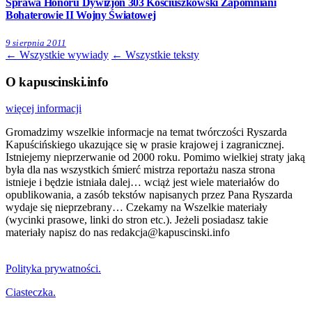
Sprawa Honoru Dywizjon 303 Kościuszkowski Zapomniani
Bohaterowie II Wojny Światowej
9 sierpnia 2011
← Wszystkie wywiady
← Wszystkie teksty
O kapuscinski.info
więcej informacji
Gromadzimy wszelkie informacje na temat twórczości Ryszarda
Kapuścińskiego ukazujące się w prasie krajowej i zagranicznej.
Istniejemy nieprzerwanie od 2000 roku. Pomimo wielkiej straty jaką
była dla nas wszystkich śmierć mistrza reportażu nasza strona
istnieje i będzie istniała dalej… wciąż jest wiele materiałów do
opublikowania, a zasób tekstów napisanych przez Pana Ryszarda
wydaje się nieprzebrany… Czekamy na Wszelkie materiały
(wycinki prasowe, linki do stron etc.). Jeżeli posiadasz takie
materiały napisz do nas redakcja@kapuscinski.info
Polityka prywatności.
Ciasteczka.