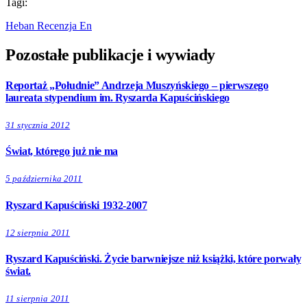
Tagi:
Heban
Recenzja
En
Pozostałe publikacje i wywiady
Reportaż „Południe” Andrzeja Muszyńskiego – pierwszego
laureata stypendium im. Ryszarda Kapuścińskiego
31 stycznia 2012
Świat, którego już nie ma
5 października 2011
Ryszard Kapuściński 1932-2007
12 sierpnia 2011
Ryszard Kapuściński. Życie barwniejsze niż książki, które porwały
świat.
11 sierpnia 2011