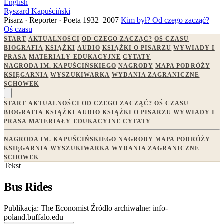
English
Ryszard Kapuściński
Pisarz · Reporter · Poeta
1932–2007
Kim był?
Od czego zacząć?
Oś czasu
START
AKTUALNOŚCI
OD CZEGO ZACZĄĆ?
OŚ CZASU
BIOGRAFIA
KSIĄŻKI
AUDIO
KSIĄŻKI O PISARZU
WYWIADY I
PRASA
MATERIAŁY EDUKACYJNE
CYTATY
NAGRODA IM. KAPUŚCIŃSKIEGO
NAGRODY
MAPA PODRÓŻY
KSIĘGARNIA
WYSZUKIWARKA
WYDANIA ZAGRANICZNE
SCHOWEK
START
AKTUALNOŚCI
OD CZEGO ZACZĄĆ?
OŚ CZASU
BIOGRAFIA
KSIĄŻKI
AUDIO
KSIĄŻKI O PISARZU
WYWIADY I
PRASA
MATERIAŁY EDUKACYJNE
CYTATY
NAGRODA IM. KAPUŚCIŃSKIEGO
NAGRODY
MAPA PODRÓŻY
KSIĘGARNIA
WYSZUKIWARKA
WYDANIA ZAGRANICZNE
SCHOWEK
Tekst
Bus Rides
Publikacja:
The Economist
Źródło archiwalne:
info-
poland.buffalo.edu