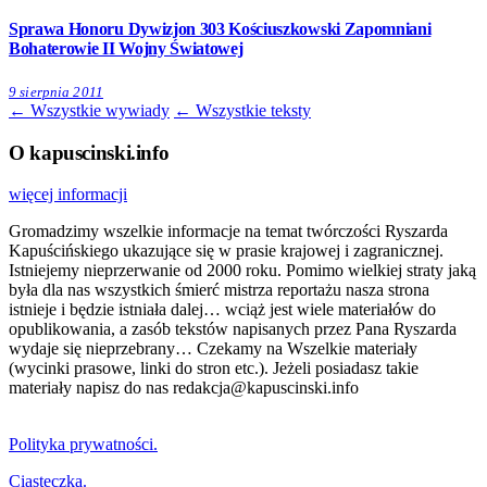
Sprawa Honoru Dywizjon 303 Kościuszkowski Zapomniani
Bohaterowie II Wojny Światowej
9 sierpnia 2011
← Wszystkie wywiady
← Wszystkie teksty
O kapuscinski.info
więcej informacji
Gromadzimy wszelkie informacje na temat twórczości Ryszarda
Kapuścińskiego ukazujące się w prasie krajowej i zagranicznej.
Istniejemy nieprzerwanie od 2000 roku. Pomimo wielkiej straty jaką
była dla nas wszystkich śmierć mistrza reportażu nasza strona
istnieje i będzie istniała dalej… wciąż jest wiele materiałów do
opublikowania, a zasób tekstów napisanych przez Pana Ryszarda
wydaje się nieprzebrany… Czekamy na Wszelkie materiały
(wycinki prasowe, linki do stron etc.). Jeżeli posiadasz takie
materiały napisz do nas redakcja@kapuscinski.info
Polityka prywatności.
Ciasteczka.