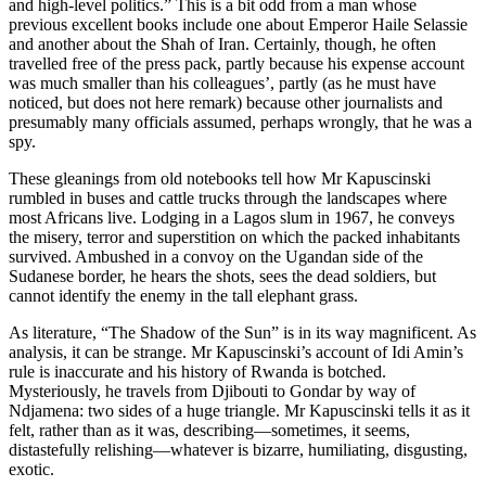
and high-level politics.” This is a bit odd from a man whose
previous excellent books include one about Emperor Haile Selassie
and another about the Shah of Iran. Certainly, though, he often
travelled free of the press pack, partly because his expense account
was much smaller than his colleagues’, partly (as he must have
noticed, but does not here remark) because other journalists and
presumably many officials assumed, perhaps wrongly, that he was a
spy.
These gleanings from old notebooks tell how Mr Kapuscinski
rumbled in buses and cattle trucks through the landscapes where
most Africans live. Lodging in a Lagos slum in 1967, he conveys
the misery, terror and superstition on which the packed inhabitants
survived. Ambushed in a convoy on the Ugandan side of the
Sudanese border, he hears the shots, sees the dead soldiers, but
cannot identify the enemy in the tall elephant grass.
As literature, “The Shadow of the Sun” is in its way magnificent. As
analysis, it can be strange. Mr Kapuscinski’s account of Idi Amin’s
rule is inaccurate and his history of Rwanda is botched.
Mysteriously, he travels from Djibouti to Gondar by way of
Ndjamena: two sides of a huge triangle. Mr Kapuscinski tells it as it
felt, rather than as it was, describing—sometimes, it seems,
distastefully relishing—whatever is bizarre, humiliating, disgusting,
exotic.