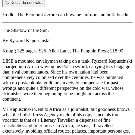
🏷️
Dodaj do schowka
źródło: The Economist źródło archiwalne: info-poland.buffalo.edu
The Shadow of the Sun.
By Ryszard Kapuscinski.
Knopf; 325 pages; $25. Allen Lane, The Penguin Press; £18.99
LIKE a mounted cavalryman taking on a tank, Ryszard Kapuscinski
charged into Africa waving his Polish sword, carrying less baggage
than rival commentators. Since his own nation had been
comprehensively colonised over the centuries, he was burdened
with no post-colonial guilt, no anxiety to compensate for past
wrongs and quite a different perspective on the cold war, whose
skirmishes were then beginning to be fought out across the
continent.
Mr Kapuscinski went to Africa as a journalist, but goodness knows
what the Polish Press Agency made of his copy, since his true
vocation is that of a Literary Traveller, a dispenser of fine
sensibilities and finer prose. In Africa, he says, “I travelled
extensively, avoiding official routes, palaces, important personages,