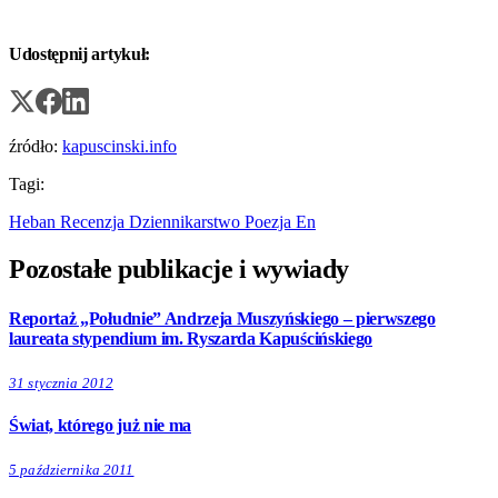
Udostępnij artykuł:
źródło:
kapuscinski.info
Tagi:
Heban
Recenzja
Dziennikarstwo
Poezja
En
Pozostałe publikacje i wywiady
Reportaż „Południe” Andrzeja Muszyńskiego – pierwszego
laureata stypendium im. Ryszarda Kapuścińskiego
31 stycznia 2012
Świat, którego już nie ma
5 października 2011