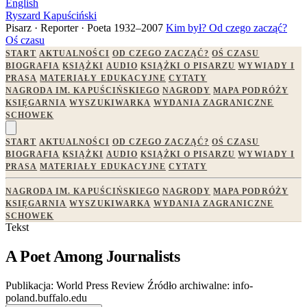
English
Ryszard Kapuściński
Pisarz · Reporter · Poeta
1932–2007
Kim był?
Od czego zacząć?
Oś czasu
START
AKTUALNOŚCI
OD CZEGO ZACZĄĆ?
OŚ CZASU
BIOGRAFIA
KSIĄŻKI
AUDIO
KSIĄŻKI O PISARZU
WYWIADY I
PRASA
MATERIAŁY EDUKACYJNE
CYTATY
NAGRODA IM. KAPUŚCIŃSKIEGO
NAGRODY
MAPA PODRÓŻY
KSIĘGARNIA
WYSZUKIWARKA
WYDANIA ZAGRANICZNE
SCHOWEK
START
AKTUALNOŚCI
OD CZEGO ZACZĄĆ?
OŚ CZASU
BIOGRAFIA
KSIĄŻKI
AUDIO
KSIĄŻKI O PISARZU
WYWIADY I
PRASA
MATERIAŁY EDUKACYJNE
CYTATY
NAGRODA IM. KAPUŚCIŃSKIEGO
NAGRODY
MAPA PODRÓŻY
KSIĘGARNIA
WYSZUKIWARKA
WYDANIA ZAGRANICZNE
SCHOWEK
Tekst
A Poet Among Journalists
Publikacja:
World Press Review
Źródło archiwalne:
info-
poland.buffalo.edu