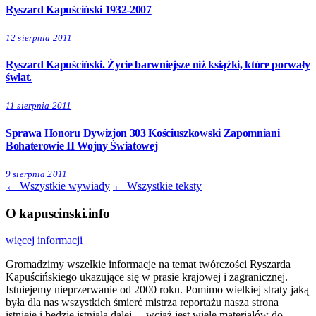
Ryszard Kapuściński 1932-2007
12 sierpnia 2011
Ryszard Kapuściński. Życie barwniejsze niż książki, które porwały
świat.
11 sierpnia 2011
Sprawa Honoru Dywizjon 303 Kościuszkowski Zapomniani
Bohaterowie II Wojny Światowej
9 sierpnia 2011
← Wszystkie wywiady
← Wszystkie teksty
O kapuscinski.info
więcej informacji
Gromadzimy wszelkie informacje na temat twórczości Ryszarda
Kapuścińskiego ukazujące się w prasie krajowej i zagranicznej.
Istniejemy nieprzerwanie od 2000 roku. Pomimo wielkiej straty jaką
była dla nas wszystkich śmierć mistrza reportażu nasza strona
istnieje i będzie istniała dalej… wciąż jest wiele materiałów do