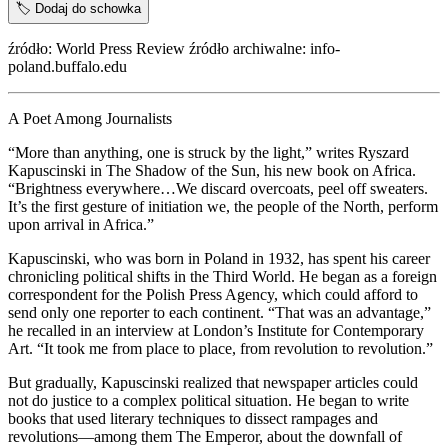
🏷️
Dodaj do schowka
źródło: World Press Review źródło archiwalne: info-
poland.buffalo.edu
A Poet Among Journalists
“More than anything, one is struck by the light,” writes Ryszard
Kapuscinski in The Shadow of the Sun, his new book on Africa.
“Brightness everywhere…We discard overcoats, peel off sweaters.
It’s the first gesture of initiation we, the people of the North, perform
upon arrival in Africa.”
Kapuscinski, who was born in Poland in 1932, has spent his career
chronicling political shifts in the Third World. He began as a foreign
correspondent for the Polish Press Agency, which could afford to
send only one reporter to each continent. “That was an advantage,”
he recalled in an interview at London’s Institute for Contemporary
Art. “It took me from place to place, from revolution to revolution.”
But gradually, Kapuscinski realized that newspaper articles could
not do justice to a complex political situation. He began to write
books that used literary techniques to dissect rampages and
revolutions—among them The Emperor, about the downfall of