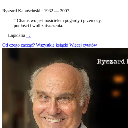
Ryszard Kapuściński · 1932 — 2007
"
Chamstwo jest nosicielem pogardy i przemocy,
podłości i woli zniszczenia.
—
Lapidaria
→
Od czego zacząć?
Wszystkie książki
Więcej cytatów