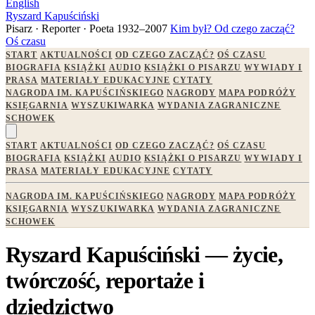
English
Ryszard Kapuściński
Pisarz · Reporter · Poeta
1932–2007
Kim był?
Od czego zacząć?
Oś czasu
START
AKTUALNOŚCI
OD CZEGO ZACZĄĆ?
OŚ CZASU
BIOGRAFIA
KSIĄŻKI
AUDIO
KSIĄŻKI O PISARZU
WYWIADY I
PRASA
MATERIAŁY EDUKACYJNE
CYTATY
NAGRODA IM. KAPUŚCIŃSKIEGO
NAGRODY
MAPA PODRÓŻY
KSIĘGARNIA
WYSZUKIWARKA
WYDANIA ZAGRANICZNE
SCHOWEK
START
AKTUALNOŚCI
OD CZEGO ZACZĄĆ?
OŚ CZASU
BIOGRAFIA
KSIĄŻKI
AUDIO
KSIĄŻKI O PISARZU
WYWIADY I
PRASA
MATERIAŁY EDUKACYJNE
CYTATY
NAGRODA IM. KAPUŚCIŃSKIEGO
NAGRODY
MAPA PODRÓŻY
KSIĘGARNIA
WYSZUKIWARKA
WYDANIA ZAGRANICZNE
SCHOWEK
Ryszard Kapuściński — życie,
twórczość, reportaże i
dziedzictwo