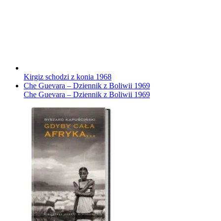
Kirgiz schodzi z konia
1968
Che Guevara – Dziennik z Boliwii
1969
Che Guevara – Dziennik z Boliwii
1969